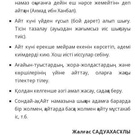
намаз оқығанға дейін еш нәрсе жемейтін» деп
айтқан (Ахмад ибн Ханбал).
Айт күні үйден ғұсыл (бой дәрет) алып шығу.
Тісін тазалау (ауыздан жағымсыз иіс шықпауы
тиіс).
Айт күні ерекше мейрам екенін көрсетіп, әдемі
киімдерді кию. Хош иісті иіссулар себіну.
Ағайын-туыстардың, жора-жолдастардың және
көршілерінің үйіне айттау, оларға жақсы
тілектер тілеу.
Қолдан келгенше әзгі амал жасау, садақа беру.
Сондай-ақ, Айт намазына шыққан адамға барарда
бір жолмен, қайтарда басқа жолмен қайту мұстахаб
іс, т.б.
Жалғас САДУАХАСҰЛЫ