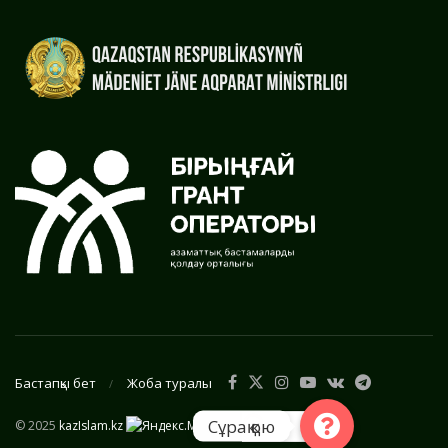
Бастапқы бет
Жоба туралы
Сұрақ қою
© 2025
kazIslam.kz