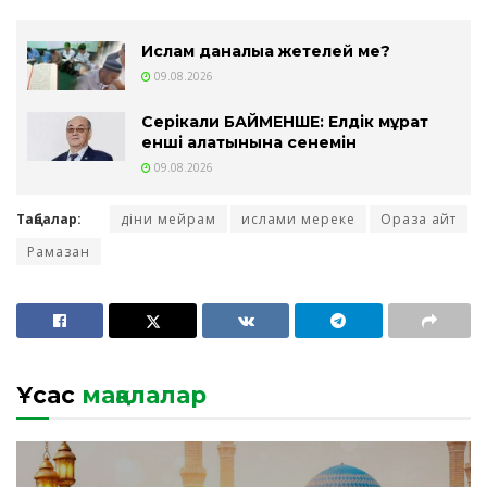
Ислам даналыққа жетелей ме?
09.08.2026
Серікқали БАЙМЕНШЕ: Елдік мұрат
енші алатынына сенемін
09.08.2026
Таңбалар:
діни мейрам
ислами мереке
Ораза айт
Рамазан
Ұқсас
мақалалар