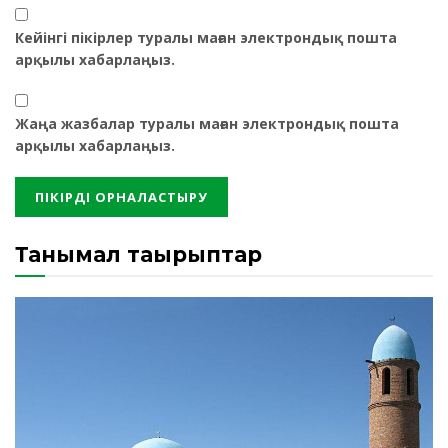
Кейінгі пікірлер туралы маған электрондық пошта
арқылы хабарлаңыз.
Жаңа жазбалар туралы маған электрондық пошта
арқылы хабарлаңыз.
Танымал тақырыптар