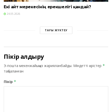
Екі айт мерекесінің ерекшелігі қандай?
24.05.2026
ТАҒЫ ЖҮКТЕУ
Пікір қалдыру
Э-пошта мекенжайыңыз жарияланбайды.
Міндетті өрістер
*
таңбаланған
Пікір
*