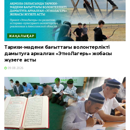
ЖАҢАЛЫҚТАР
Тарихи-мәдени бағыттағы волонтерлікті
дамытуға арналған «ЭтноЛагерь» жобасы
жүзеге асты
09.08.2026