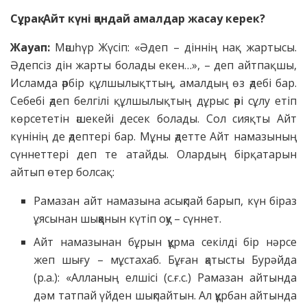
Сұрақ: Айт күні қандай амалдар жасау керек?
Жауап:
Мәшһүр Жүсіп: «Әдеп – діннің нақ жартысы.
Әдепсіз дін жарты болады екен…», – деп айтпақшы,
Исламда әрбір құлшылықттың, амалдың өз әдебі бар.
Себебі әдеп белгілі құлшылықтың дұрыс әрі сұлу етіп
көрсететін әшекейі десек болады. Сол сияқты Айт
күнінің де әдептері бар. Мұны әдетте Айт намазының
сүннеттері деп те атайды. Олардың бірқатарын
айтып өтер болсақ:
Рамазан айт намазына асықпай барып, күн біраз
ұясынан шыққанын күтіп оқу – сүннет.
Айт намазынан бұрын құрма секілді бір нәрсе
жеп шығу – мұстахаб. Бұған қатысты Бурәйда
(р.а.): «Алланың елшісі (с.ғ.с.) Рамазан айтында
дәм татпай үйден шықпайтын. Ал құрбан айтында