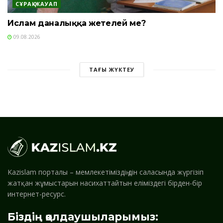
СҰРАҚ-ЖАУАП
Ислам даналыққа жетелей ме?
09.08.2026
ТАҒЫ ЖҮКТЕУ
Kazislam порталы – мемлекетіміздің дін саласында жүргізіп
жатқан жұмыстарын насихаттайтын еліміздегі бірден-бір
интернет-ресурс.
Біздің қолдаушыларымыз: