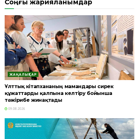
Соңғы жарияланымдар
ЖАҢАЛЫҚТАР
Ұлттық кітапхананың мамандары сирек
құжаттарды қалпына келтіру бойынша
тәжірибе жинақтады
09.08.2026