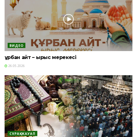
ВИДЕО
Құрбан айт – ырыс мерекесі
26.05.2026
СҰРАҚ-ЖАУАП