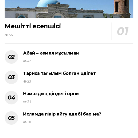
Мешіттің есепшісі
56
Абай – кемел мұсылман
42
Тарихқа тағылым болған әділет
23
Намаздың діндегі орны
21
Исламда пікір айту әдебі бар ма?
20