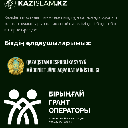
Kazislam порталы – мемлекетіміздің дін саласында жүргізіп
жатқан жұмыстарын насихаттайтын еліміздегі бірден-бір
интернет-ресурс.
Біздің қолдаушыларымыз: