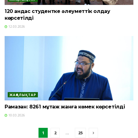
120 қандас студентке әлеуметтік қолдау
көрсетілді
12.03.2026
ЖАҢАЛЫҚТАР
Рамазан: 8261 мұқтаж жанға көмек көрсетілді
10.03.2026
1
2
…
25