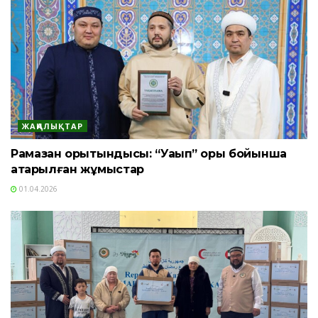
ЖАҢАЛЫҚТАР
Рамазан қорытындысы: “Уақып” қоры бойынша
атқарылған жұмыстар
01.04.2026