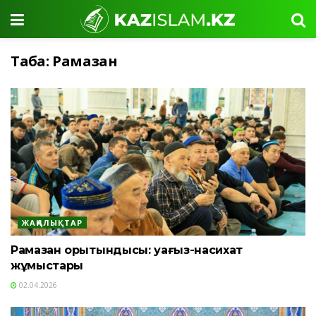
Таңба:
Рамазан
ЖАҢАЛЫҚТАР
Рамазан қорытындысы: уағыз-насихат
жұмыстары
02.04.2026