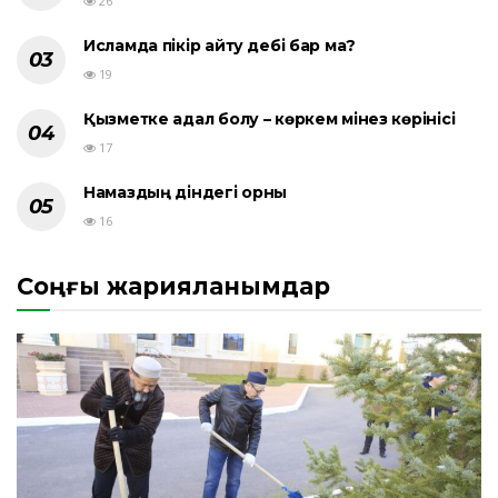
26
Исламда пікір айту әдебі бар ма?
19
Қызметке адал болу – көркем мінез көрінісі
17
Намаздың діндегі орны
16
Соңғы жарияланымдар