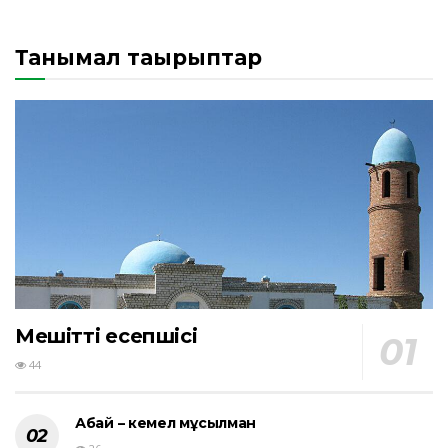
Танымал тақырыптар
Мешіттің есепшісі
44
Абай – кемел мұсылман