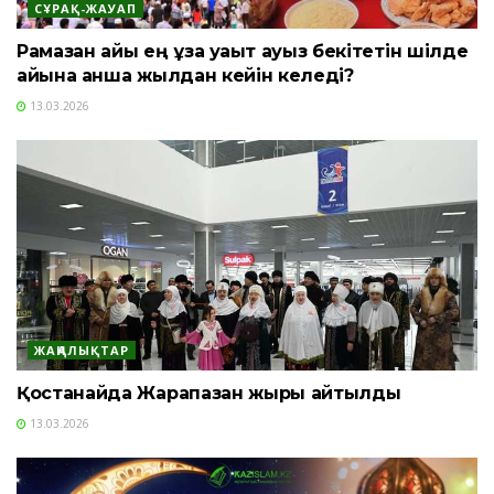
СҰРАҚ-ЖАУАП
Рамазан айы ең ұзақ уақыт ауыз бекітетін шілде
айына қанша жылдан кейін келеді?
13.03.2026
ЖАҢАЛЫҚТАР
Қостанайда Жарапазан жыры айтылды
13.03.2026