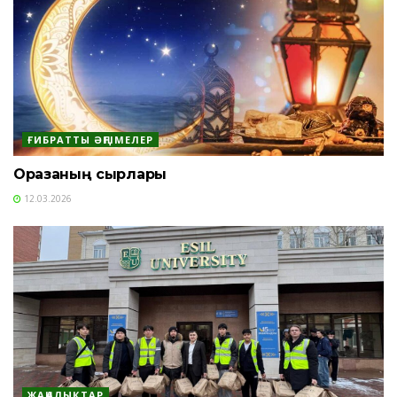
ҒИБРАТТЫ ӘҢГІМЕЛЕР
Оразаның сырлары
12.03.2026
ЖАҢАЛЫҚТАР