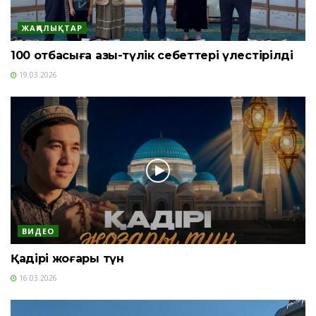
ЖАҢАЛЫҚТАР
100 отбасыға азық-түлік себеттері үлестірілді
19.03.2026
ВИДЕО
Қадірі жоғары түн
16.03.2026