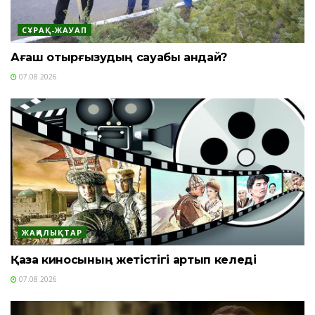
СҰРАҚ-ЖАУАП
Ағаш отырғызудың сауабы қандай?
07.08.2026
ЖАҢАЛЫҚТАР
Қазақ киносының жетістігі артып келеді
07.08.2026