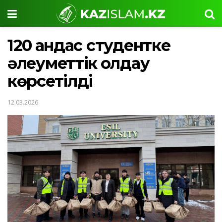
120 қандас студентке
әлеуметтік қолдау
көрсетілді
12.03.2026