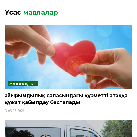
Ұқсас
мақалалар
ЖАҢАЛЫҚТАР
Қайырымдылық саласындағы құрметті атаққа
құжат қабылдау басталады
03.08.2026