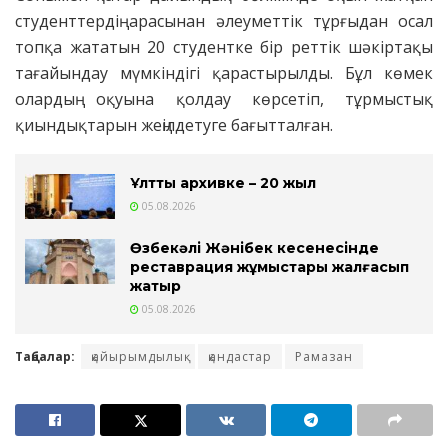
студенттердің арасынан әлеуметтік тұрғыдан осал
топқа жататын 20 студентке бір реттік шәкіртақы
тағайындау мүмкіндігі қарастырылды. Бұл көмек
олардың оқуына қолдау көрсетіп, тұрмыстық
қиындықтарын жеңілдетуге бағытталған.
Ұлттық архивке – 20 жыл
05.08.2026
Өзбекәлі Жәнібек кесенесінде
реставрация жұмыстары жалғасып
жатыр
05.08.2026
Таңбалар:
қайырымдылық
қандастар
Рамазан