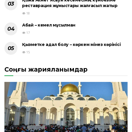
реставрация жұмыстары жалғасып жатыр
18
Абай – кемел мұсылман
17
Қызметке адал болу – көркем мінез көрінісі
15
Соңғы жарияланымдар