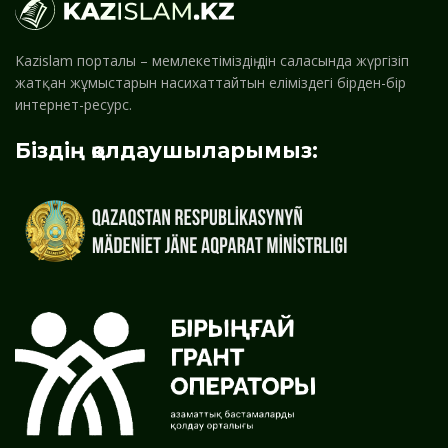
Kazislam порталы – мемлекетіміздің дін саласында жүргізіп
жатқан жұмыстарын насихаттайтын еліміздегі бірден-бір
интернет-ресурс.
Біздің қолдаушыларымыз: