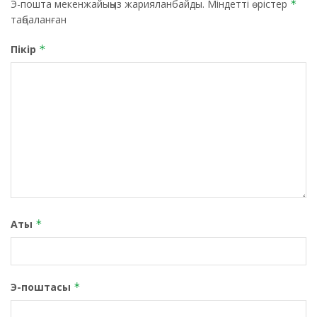
Э-пошта мекенжайыңыз жарияланбайды.
Міндетті өрістер
*
таңбаланған
Пікір
*
Аты
*
Э-поштасы
*