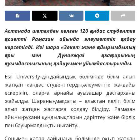
Астанада шетелден келген 120 қандас студентке
қасиетті Рамазан айында әлеуметтік қолдау
көрсетілді. Игі шара «Зекет және қайырымдылық»
қоры мен Дүниежүзі қазақтарының
қауымдастығының қолдауымен ұйымдастырылды.
Esil University-дің дайындық бөлімінде білім алып
жатқан қандас студенттердің әлеуметтік жағдайы
ескеріліп, оларға арнайы ауызашар дастарханы
жайылды. Шараның мақсаты – алыстан келіп білім
алып жатқан жастарға қолдау білдіру, Рамазан
айының рухани құндылықтарын дәріптеу және бірлік
пен бауырмалдықты нығайту.
Сонымен қатар дайындық бөлімінде оқып жатқан