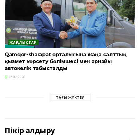
ЖАҢАЛЫҚТАР
Qamqor-sharapat орталығына жаңа салттық
қызмет көрсету бөлімшесі мен арнайы
автокөлік табысталды
27.07.2026
ТАҒЫ ЖҮКТЕУ
Пікір қалдыру