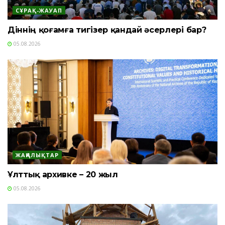
СҰРАҚ-ЖАУАП
Діннің қоғамға тигізер қандай әсерлері бар?
05.08.2026
ЖАҢАЛЫҚТАР
Ұлттық архивке – 20 жыл
05.08.2026