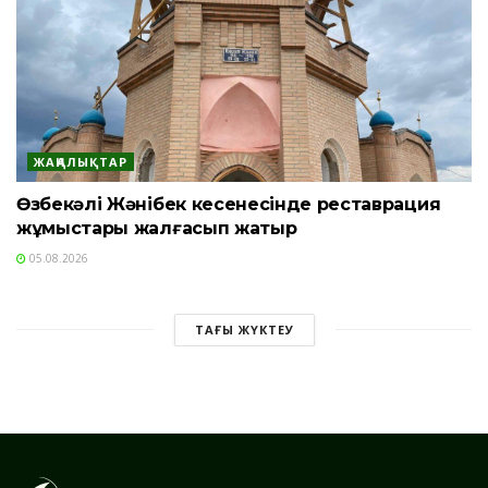
ЖАҢАЛЫҚТАР
Өзбекәлі Жәнібек кесенесінде реставрация
жұмыстары жалғасып жатыр
05.08.2026
ТАҒЫ ЖҮКТЕУ