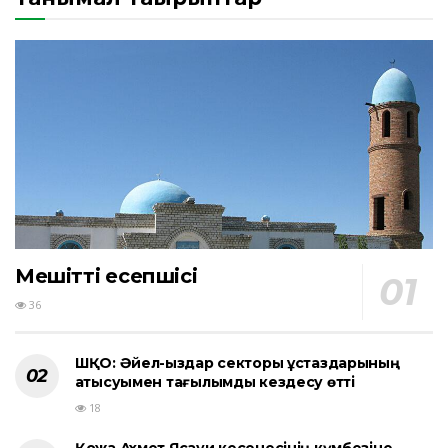
Мешіттің есепшісі
36
ШҚО: Әйел-қыздар секторы ұстаздарының
қатысуымен тағылымды кездесу өтті
18
Қожа Ахмет Ясауи кесенесінің күмбезіне