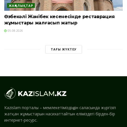
ЖАҢАЛЫҚТАР
Өзбекәлі Жәнібек кесенесінде реставрация
жұмыстары жалғасып жатыр
05.08.2026
ТАҒЫ ЖҮКТЕУ
Kazislam порталы – мемлекетіміздің дін саласында жүргізіп
жатқан жұмыстарын насихаттайтын еліміздегі бірден-бір
интернет-ресурс.