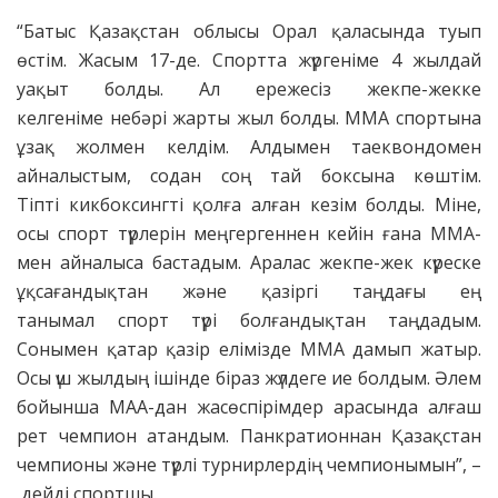
“Батыс Қазақстан облысы Орал қаласында туып
өстім. Жасым 17-де. Спортта жүргеніме 4 жылдай
уақыт болды. Ал ережесіз жекпе-жекке
келгеніме небәрі жарты жыл болды. ММА спортына
ұзақ жолмен келдім. Алдымен таеквондомен
айналыстым, содан соң тай боксына көштім.
Тіпті кикбоксингті қолға алған кезім болды. Міне,
осы спорт түрлерін меңгергеннен кейін ғана ММА-
мен айналыса бастадым. Аралас жекпе-жек күреске
ұқсағандықтан және қазіргі таңдағы ең
танымал спорт түрі болғандықтан таңдадым.
Сонымен қатар қазір елімізде ММА дамып жатыр.
Осы үш жылдың ішінде біраз жүлдеге ие болдым. Әлем
бойынша МАА-дан жасөспірімдер арасында алғаш
рет чемпион атандым. Панкратионнан Қазақстан
чемпионы және түрлі турнирлердің чемпионымын”, –
дейді спортшы.