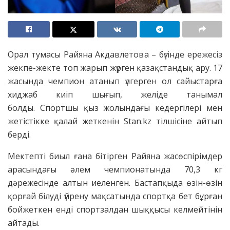
Орал тумасы Райяна Акдавлетова – бүгінде ережесіз
жекпе-жекте топ жарып жүрген қазақстандық ару. 17
жасында чемпион атанып үлгерген ол сайыстарға
хиджаб киіп шығып, желіде танымал
болды. Спортшы қыз жолындағы кедергілері мен
жетістікке қалай жеткенін Stan.kz тілшісіне айтып
берді.
Мектепті биыл ғана бітірген Райяна жасөспірімдер
арасындағы әлем чемпионатында 70,3 кг
дәрежесінде алтын иеленген. Бастапқыда өзін-өзін
қорғай білуді үйрену мақсатында спортқа бет бұрған
бойжеткен енді спортзалдан шыққысы келмейтінін
айтады.