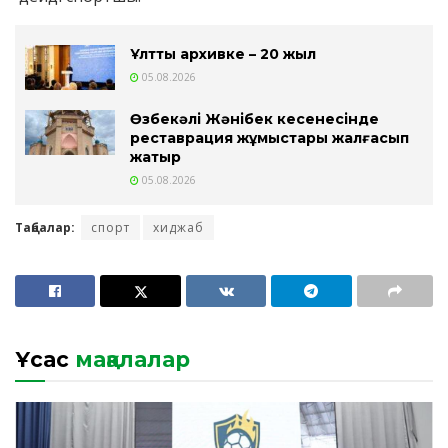
Ұлттық архивке – 20 жыл
05.08.2026
Өзбекәлі Жәнібек кесенесінде
реставрация жұмыстары жалғасып
жатыр
05.08.2026
Таңбалар:
спорт
хиджаб
Ұқсас
мақалалар