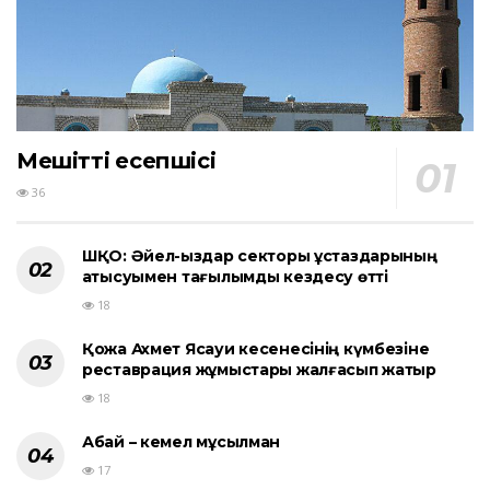
Мешіттің есепшісі
36
ШҚО: Әйел-қыздар секторы ұстаздарының
қатысуымен тағылымды кездесу өтті
18
Қожа Ахмет Ясауи кесенесінің күмбезіне
реставрация жұмыстары жалғасып жатыр
18
Абай – кемел мұсылман
17