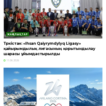
ЖАҢАЛЫҚТАР
Түркістан: «Ihsan Qaiyrymdylyq Ligasy»
қайырымдылық лигасының қорытындылау
шарасы ұйымдастырылды
11.06.2026