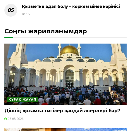
Қызметке адал болу – көркем мінез көрінісі
15
Соңғы жарияланымдар
СҰРАҚ-ЖАУАП
Діннің қоғамға тигізер қандай әсерлері бар?
05.08.2026