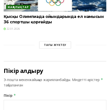
ЖАҢАЛЫҚТАР
Қысқы Олимпиада ойындарында ел намысын
36 спортшы қорғайды
22.01.2026
ТАҒЫ ЖҮКТЕУ
Пікір қалдыру
Э-пошта мекенжайыңыз жарияланбайды.
Міндетті өрістер
*
таңбаланған
Пікір
*