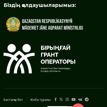
Біздің қолдаушыларымыз:
Бастапқы бет
Жоба туралы