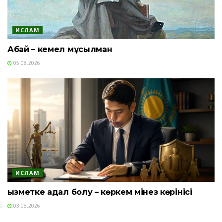
ИСЛАМ
Абай – кемел мұсылман
05.08.2026
ИСЛАМ
Қызметке адал болу – көркем мінез көрінісі
03.08.2026