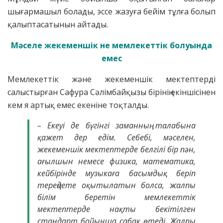
шығармашыл болады, эссе жазуға бейім тұлға болып
қалыптасатынын айтады.
Мәселе жекеменшік
не
мемлекеттік болуында
емес
Мемлекеттік және жекеменшік мектептерді
салыстырған Сафура Сәлімбайқызы бірінің екіншісінен
кем я артық емес екеніне тоқталды.
– Екеуі де бүгінгі заманның талабына
қажет дер едім. Себебі, мәселен,
жекеменшік мектептерде белгілі бір пән,
ағылшын немесе физика, математика,
кейбірінде музыкаға басымдық беріп
тереңдете оқытылатын болса, жалпы
білім беретін мемлекеттік
мектептерде нақты бекітілген
стандарт бойынша сабақ өтеді. Жалпы