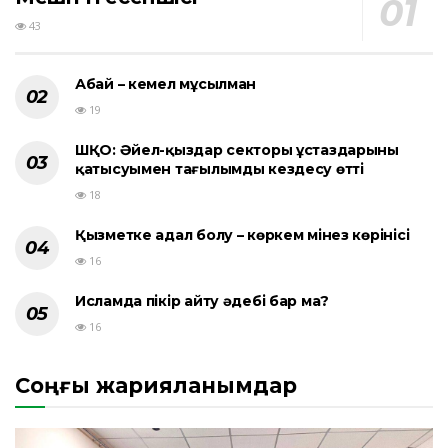
43
Абай – кемел мұсылман
19
ШҚО: Әйел-қыздар секторы ұстаздарының
қатысуымен тағылымды кездесу өтті
18
Қызметке адал болу – көркем мінез көрінісі
16
Исламда пікір айту әдебі бар ма?
16
Соңғы жарияланымдар