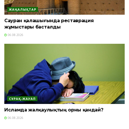
ЖАҢАЛЫҚТАР
Сауран қалашығында реставрация
жұмыстары басталды
06.08.2026
СҰРАҚ-ЖАУАП
Исламда жалқаулықтың орны қандай?
06.08.2026