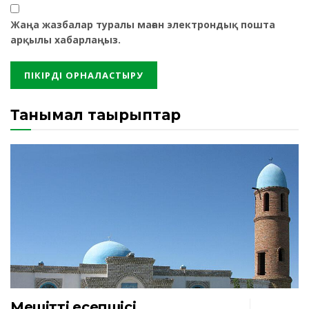
Жаңа жазбалар туралы маған электрондық пошта
арқылы хабарлаңыз.
Танымал тақырыптар
Мешіттің есепшісі