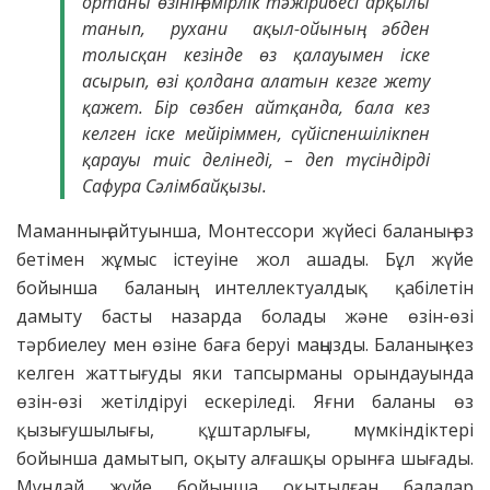
ортаны өзінің өмірлік тәжірибесі арқылы
танып, рухани ақыл-ойының әбден
толысқан кезінде өз қалауымен іске
асырып, өзі қолдана алатын кезге жету
қажет. Бір сөзбен айтқанда, бала кез
келген іске мейіріммен, сүйіспеншілікпен
қарауы тиіс делінеді, – деп түсіндірді
Сафура Сәлімбайқызы.
Маманның айтуынша, Монтессори жүйесі баланың өз
бетімен жұмыс істеуіне жол ашады. Бұл жүйе
бойынша баланың интеллектуалдық қабілетін
дамыту басты назарда болады және өзін-өзі
тәрбиелеу мен өзіне баға беруі маңызды. Баланың кез
келген жаттығуды яки тапсырманы орындауында
өзін-өзі жетілдіруі ескеріледі. Яғни баланы өз
қызығушылығы, құштарлығы, мүмкіндіктері
бойынша дамытып, оқыту алғашқы орынға шығады.
Мұндай жүйе бойынша оқытылған балалар