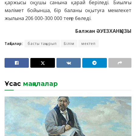
қаржысы оқушы санына қарай беріледі. Биылғы
мәлімет бойынша, бір баланы оқытуға мемлекет
жылына 206 000-300 000 теңге бөледі.
Балжан ӘУЕЗХАНҚЫЗЫ
Таңбалар:
басты тақырып
Білім
мектеп
Ұқсас
мақалалар