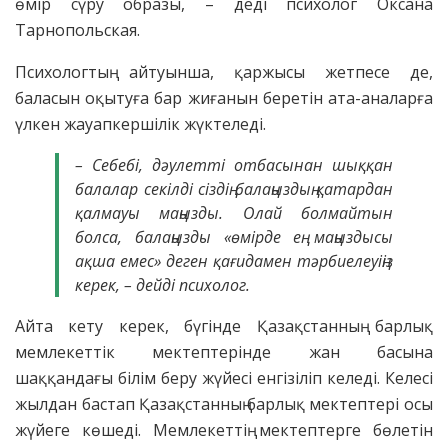
өмір сүру образы, – деді психолог Оксана
Тарнопольская.
Психологтың айтуынша, қаржысы жетпесе де,
баласын оқытуға бар жиғанын беретін ата-аналарға
үлкен жауапкершілік жүктеледі.
– Себебі, дәулетті отбасынан шыққан
балалар секілді сіздің балаңыздың қатардан
қалмауы маңызды. Олай болмайтын
болса, балаңызды «өмірде ең маңыздысы
ақша емес» деген қағидамен тәрбиелеуіңіз
керек, – дейді психолог.
Айта кету керек, бүгінде Қазақстанның барлық
мемлекеттік мектептерінде жан басына
шаққандағы білім беру жүйесі енгізіліп келеді. Келесі
жылдан бастап Қазақстанның барлық мектептері осы
жүйеге көшеді. Мемлекеттің мектептерге бөлетін