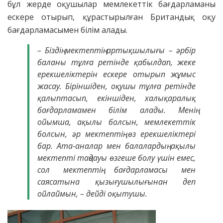
бұл жерде оқушылар мемлекеттік бағдарламаны
ескере отырып, құрастырылған Британдық оқу
бағдарламасымен білім алады.
– Біздің мектептің артықшылығы – әрбір
баланы тұлға ретінде қабылдап, жеке
ерекшеліктерін ескере отырып жұмыс
жасау. Біріншіден, оқушы тұлға ретінде
қалыптасып, екіншіден, халықаралық
бағдарламамен білім алады. Менің
ойымша, ақылы болсын, мемлекеттік
болсын, әр мектептің өз ерекшеліктері
бар. Ата-аналар мен балалардың ақылы
мектепті таңдауы өзгеше болу үшін емес,
сол мектептің бағдарламасы мен
саясатына қызығушылығынан деп
ойлаймын, – дейді оқытушы.