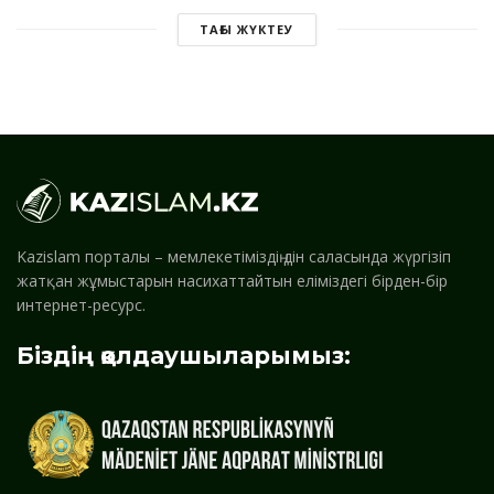
ТАҒЫ ЖҮКТЕУ
Kazislam порталы – мемлекетіміздің дін саласында жүргізіп
жатқан жұмыстарын насихаттайтын еліміздегі бірден-бір
интернет-ресурс.
Біздің қолдаушыларымыз: