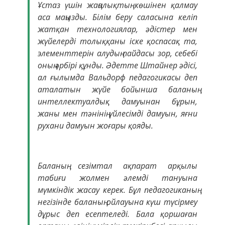
Ұстаз үшін жаңалықтың көшінен қалмау
аса маңызды. Білім беру саласына келіп
жатқан технологиялар, әдістер мен
жүйелерді толыққаны іске қоспасақ та,
элементтерін алудың пайдасы зор, себебі
оның әрбірі құнды. Әдетте Штайнер әдісі,
ал ғылымда Вальдорф педагогикасы деп
аталатын жүйе бойынша баланың
интеллектуалдық дамуынан бұрын,
жаны мен тәнінің үйлесімді дамуын, яғни
рухани дамуын жоғары қояды.
Баланың сезімтал ақпарат арқылы
табиғи жолмен әлемді тануына
мүмкіндік жасау керек. Бұл педагогиканың
негізінде баланың ойлауына күш түсірмеу
дұрыс деп есептеледі. Бала қоршаған