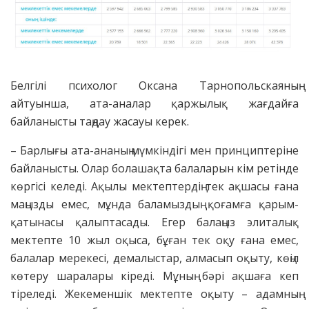
Белгілі психолог Оксана Тарнопольскаяның
айтуынша, ата-аналар қаржылық жағдайға
байланысты таңдау жасауы керек.
– Барлығы ата-ананың мүмкіндігі мен принциптеріне
байланысты. Олар болашақта балаларын кім ретінде
көргісі келеді. Ақылы мектептердің тек ақшасы ғана
маңызды емес, мұнда баламыздың қоғамға қарым-
қатынасы қалыптасады. Егер балаңыз элиталық
мектепте 10 жыл оқыса, бұған тек оқу ғана емес,
балалар мерекесі, демалыстар, алмасып оқыту, көңіл
көтеру шаралары кіреді. Мұның бәрі ақшаға кеп
тіреледі. Жекеменшік мектепте оқыту – адамның