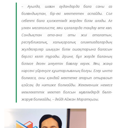
– Ауылда, шағын аудандарда бала саны аз
болғандықтан, бір-екі мектептен аспайды. Сол
себепті бала қолжетімді жерден білім алады. Ал
үлкен мегаполисте, яғни қалаларда таңдау өте көп.
Сондықтан ата-ана аты жиі аталатын,
республикалық, халықаралық олимпиадалардың
жүлдегерлер шыққан білім ошақтарына баласын
бергісі келіп тұрады. Әрине, бұл жерде баланың
білімге деген әлеуетін бағалау керек. Яғни, жаңа
нәрсені үйренуге құштарлығының болуы. Егер ынта
болмаса, оны қандай мектепке апарып отырғызып
қойсаң да нәтиже болмайды. Жекеменшік немесе
мемлекеттік мектеп болсын мұғалімдерді бөліп-
жаруға болмайды, – дейді Айжан Маратқызы.