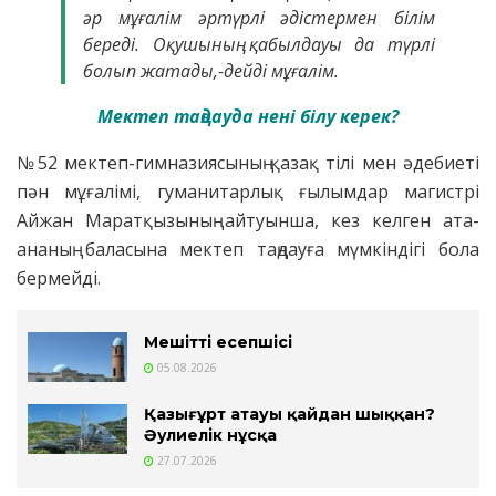
әр мұғалім әртүрлі әдістермен білім
береді. Оқушының қабылдауы да түрлі
болып жатады,-дейді мұғалім.
Мектеп таңдауда нені білу керек?
№52 мектеп-гимназиясының қазақ тілі мен әдебиеті
пән мұғалімі, гуманитарлық ғылымдар магистрі
Айжан Маратқызының айтуынша, кез келген ата-
ананың баласына мектеп таңдауға мүмкіндігі бола
бермейді.
Мешіттің есепшісі
05.08.2026
Қазығұрт атауы қайдан шыққан?
Әулиелік нұсқа
27.07.2026