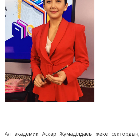
Ал академик Асқар Жұмаділдаев жеке сектордың