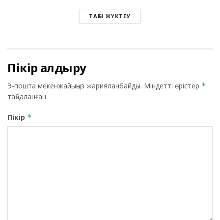
ТАҒЫ ЖҮКТЕУ
Пікір қалдыру
Э-пошта мекенжайыңыз жарияланбайды.
Міндетті өрістер
*
таңбаланған
Пікір
*