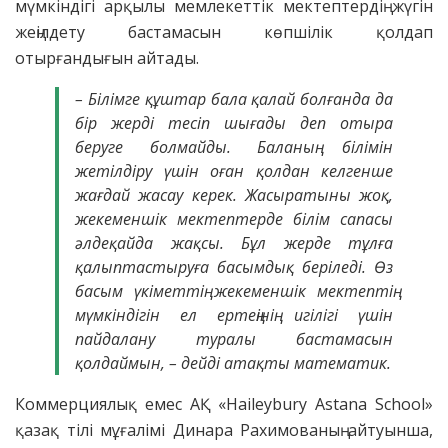
мүмкіндігі арқылы мемлекеттік мектептердің жүгін
жеңілдету бастамасын көпшілік қолдап
отырғандығын айтады.
– Білімге құштар бала қалай болғанда да
бір жерді тесіп шығады деп отыра
беруге болмайды. Баланың білімін
жетілдіру үшін оған қолдан келгенше
жағдай жасау керек. Жасыратыны жоқ,
жекеменшік мектептерде білім сапасы
әлдеқайда жақсы. Бұл жерде тұлға
қалыптастыруға басымдық беріледі. Өз
басым үкіметтің жекеменшік мектептің
мүмкіндігін ел ертеңінің игілігі үшін
пайдалану туралы бастамасын
қолдаймын, – дейді атақты математик.
Коммерциялық емес АҚ «Haileybury Astana School»
қазақ тілі мұғалімі Динара Рахимованың айтуынша,