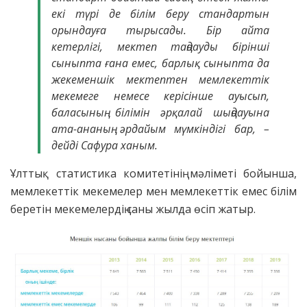
екі түрі де білім беру стандартын
орындауға тырысады. Бір айта
кетерлігі, мектеп таңдауды бірінші
сыныпта ғана емес, барлық сыныпта да
жекеменшік мектептен мемлекеттік
мекемеге немесе керісінше ауысып,
баласының білімін әрқалай шыңдауына
ата-ананың әрдайым мүмкіндігі бар, –
дейді Сафура ханым.
Ұлттық статистика комитетінің мәліметі бойынша,
мемлекеттік мекемелер мен мемлекеттік емес білім
беретін мекемелердің саны жылда өсіп жатыр.