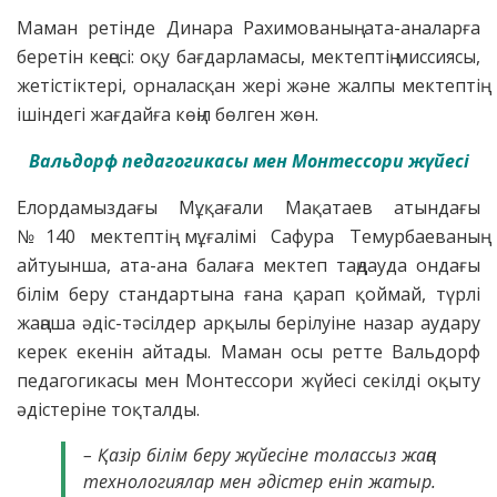
Маман ретінде Динара Рахимованың ата-аналарға
беретін кеңесі: оқу бағдарламасы, мектептің миссиясы,
жетістіктері, орналасқан жері және жалпы мектептің
ішіндегі жағдайға көңіл бөлген жөн.
Вальдорф педагогикасы мен Монтессори жүйесі
Елордамыздағы Мұқағали Мақатаев атындағы
№140 мектептің мұғалімі Сафура Темурбаеваның
айтуынша, ата-ана балаға мектеп таңдауда ондағы
білім беру стандартына ғана қарап қоймай, түрлі
жаңаша әдіс-тәсілдер арқылы берілуіне назар аудару
керек екенін айтады. Маман осы ретте Вальдорф
педагогикасы мен Монтессори жүйесі секілді оқыту
әдістеріне тоқталды.
– Қазір білім беру жүйесіне толассыз жаңа
теxнологиялар мен әдістер еніп жатыр.