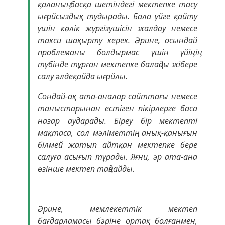
қаланың басқа шетіндегі мектепке тасу
ыңғайсыздық тудырады. Бала үйге қайту
үшін көлік жүргізушісін жалдау немесе
такси шақырту керек. Әрине, осындай
проблеманы болдырмас үшін үйіңнің
түбінде тұрған мектепке балаңды жібере
салу әлдеқайда ыңғайлы.
Сондай-ақ ата-аналар сайттағы немесе
таныстарынан естіген пікірлерге баса
назар аударады. Біреу бір мектепті
мақтаса, сол мәліметтің анық-қанығын
білмей жатып айтқан мектепке бере
салуға асығып тұрады. Яғни, әр ата-ана
өзінше мектеп таңдайды.
Әрине, мемлекеттік мектеп
бағдарламасы бәріне ортақ болғанмен,