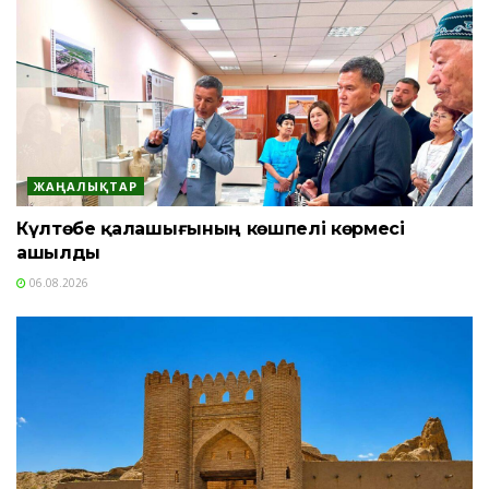
ЖАҢАЛЫҚТАР
Күлтөбе қалашығының көшпелі көрмесі
ашылды
06.08.2026