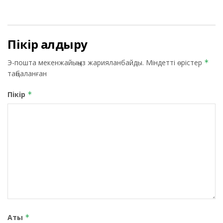
Пікір қалдыру
Э-пошта мекенжайыңыз жарияланбайды.
Міндетті өрістер
*
таңбаланған
Пікір
*
Аты
*