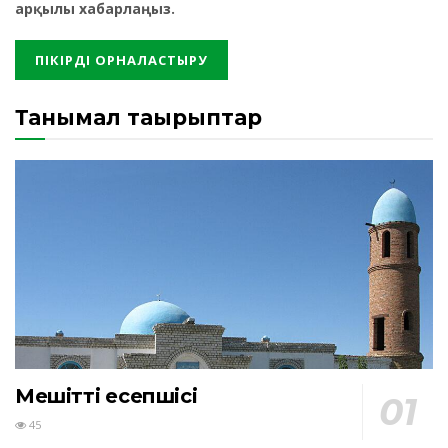
арқылы хабарлаңыз.
Танымал тақырыптар
Мешіттің есепшісі
45