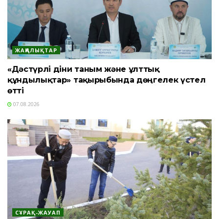
ЖАҢАЛЫҚТАР
«Дәстүрлі діни таным және ұлттық
құндылықтар» тақырыбында дөңгелек үстел
өтті
07.08.2026
СҰРАҚ-ЖАУАП