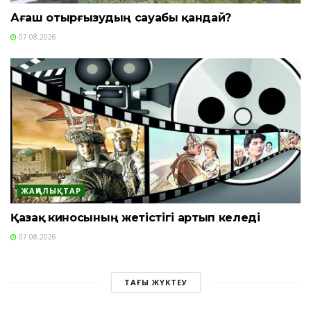
Ағаш отырғызудың сауабы қандай?
07.08.2026
ЖАҢАЛЫҚТАР
Қазақ киносының жетістігі артып келеді
07.08.2026
ТАҒЫ ЖҮКТЕУ