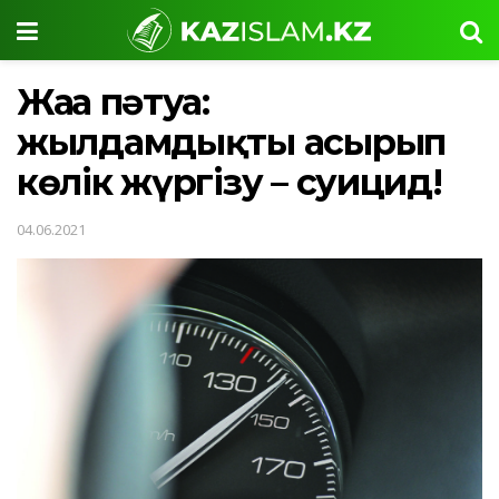
Жаңа пәтуа:
жылдамдықты асырып
көлік жүргізу – суицид!
04.06.2021