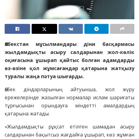
Өзбекстан мұсылмандары діни басқармасы
жылдамдықты асыру салдарынан жол-көлік
оқиғасына ұшырап қайтыс болған адамдарды
өз-өзіне қол жұмсағандар қатарына жатқызу
туралы жаңа пәтуа шығарды.
Өзбек діндарларының айтуынша, жол жүру
ережелерінде жазылған нормалар ислам шариғаты
тұрғысынан орындауға міндетті амалдардың
қатарына жатады.
«Жылдамдықты рұқсат етілген шамадан асыру
салдарынан бақытсыз жағдайға ұшырап, көз жұмған