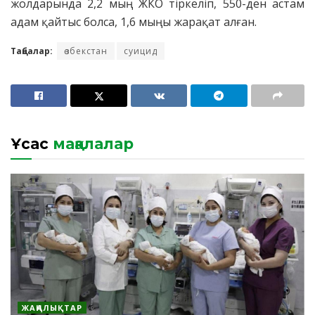
жолдарында 2,2 мың ЖКО тіркеліп, 550-ден астам
адам қайтыс болса, 1,6 мыңы жарақат алған.
Таңбалар:
өзбекстан
суицид
Ұқсас
мақалалар
ЖАҢАЛЫҚТАР