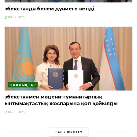
Өзбекстанда бесем дүниеге келді
08.07.2026
ЖАҢАЛЫҚТАР
Өзбекстанмен мәдени-гуманитарлық
ынтымақтастық жоспарына қол қойылды
06.06.2026
ТАҒЫ ЖҮКТЕУ