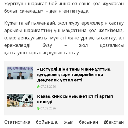
жүргізуші шариғат бойынша өз-өзіне қол жұмсаған
болып саналады», – делінген пәтуада.
Құжатта айтылғандай, жол жүру ережелерін сақтау
арқылы шариғаттың үш мақсатына қол жеткіземіз,
олар: денсаулықты, мүлікті және ұрпақты сақтау, ал
ережелерді бұзу – жол қозғалысы
қатысушыларының құқық таптау.
«Дәстүрлі діни таным және ұлттық
құндылықтар» тақырыбында
дөңгелек үстел өтті
07.08.2026
Қазақ киносының жетістігі артып
келеді
07.08.2026
Статистика бойынша, жыл басынан Өзбекстан