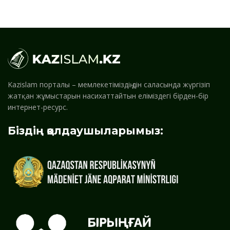
Kazislam порталы – мемлекетіміздің дін саласында жүргізіп
жатқан жұмыстарын насихаттайтын еліміздегі бірден-бір
интернет-ресурс.
Біздің қолдаушыларымыз: