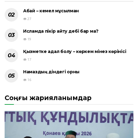
Абай – кемел мұсылман
27
Исламда пікір айту әдебі бар ма?
19
Қызметке адал болу – көркем мінез көрінісі
17
Намаздың діндегі орны
16
Соңғы жарияланымдар