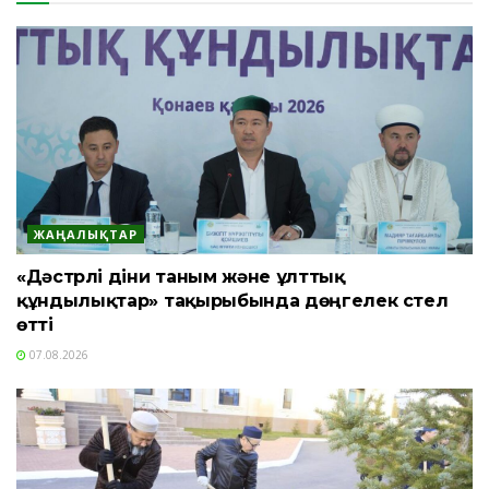
ЖАҢАЛЫҚТАР
«Дәстүрлі діни таным және ұлттық
құндылықтар» тақырыбында дөңгелек үстел
өтті
07.08.2026