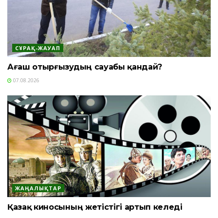
СҰРАҚ-ЖАУАП
Ағаш отырғызудың сауабы қандай?
07.08.2026
ЖАҢАЛЫҚТАР
Қазақ киносының жетістігі артып келеді