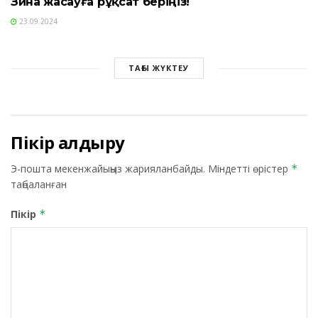
Зина жасауға рұқсат беріңіз!
23.09.2024
ТАҒЫ ЖҮКТЕУ
Пікір қалдыру
Э-пошта мекенжайыңыз жарияланбайды.
Міндетті өрістер
*
таңбаланған
Пікір
*