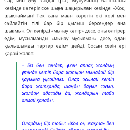
Сағд ибн Әбу Уаққас (р.а.) Муғауияның басшылығы
кезінде көтеріліске шығуға шақырылған кезінде: «Жоқ,
шықпаймын! Тек қана маған көретін екі көзі мен
сөйлейтін тілі бар бір қылыш берсеңдер ғана
шығамын. Ол кәпірді «мынау кәпір» десе, оны өлтірер
едім, мұсылманды «мынау мұсылман» десе, одан
қылышымды тартар едім» дейді. Сосын сөзін әрі
қарай жалғап:
– Біз бен сендер, үлкен аппақ жолдың
үстінде кетіп бара жатқан мынадай бір
қауымға ұқсаймыз. Олар осылай кетіп
бара жатқанда, шаңды дауыл соғып,
жолдан адасады да, жолдарын таба
алмай қалады.
Олардың бір тобы: «Жол оң жақта» деп