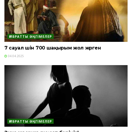
ҒИБРАТТЫ ӘҢГІМЕЛЕР
7 сауал үшін 700 шақырым жол жүрген
04.04.2025
ҒИБРАТТЫ ӘҢГІМЕЛЕР