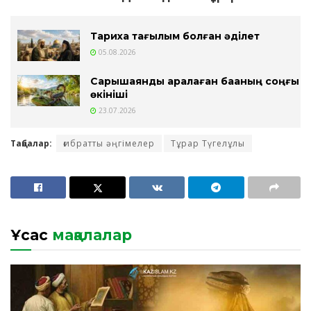
Тарихқа тағылым болған әділет
05.08.2026
Сарышаянды арқалаған бақаның соңғы
өкініші
23.07.2026
Таңбалар:
ғибратты әңгімелер
Тұрар Түгелұлы
Ұқсас
мақалалар