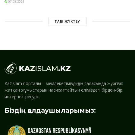
07.08.2026
ТАҒЫ ЖҮКТЕУ
Kazislam порталы – мемлекетіміздің дін саласында жүргізіп
жатқан жұмыстарын насихаттайтын еліміздегі бірден-бір
интернет-ресурс.
Біздің қолдаушыларымыз: