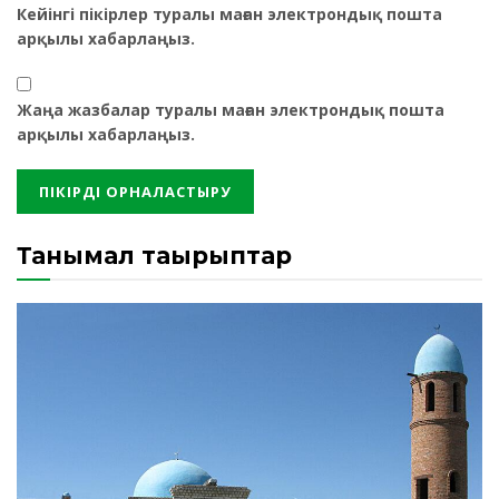
Кейінгі пікірлер туралы маған электрондық пошта
арқылы хабарлаңыз.
Жаңа жазбалар туралы маған электрондық пошта
арқылы хабарлаңыз.
Танымал тақырыптар