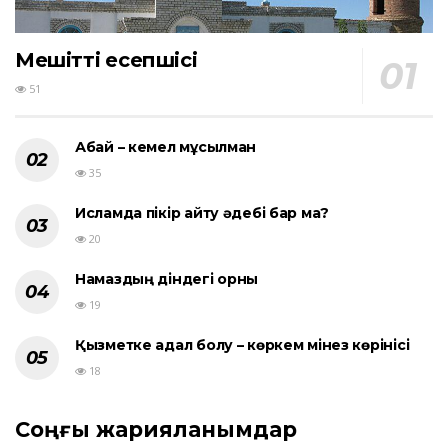
Мешіттің есепшісі
51
Абай – кемел мұсылман
35
Исламда пікір айту әдебі бар ма?
20
Намаздың діндегі орны
19
Қызметке адал болу – көркем мінез көрінісі
18
Соңғы жарияланымдар