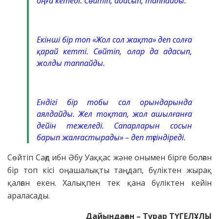
оңға кетеді. Сөйтіп, адасып, таппайды.
Екінші бір топ «Жол сол жақта» деп солға
қарай кетті. Сөйтіп, олар да адасып,
жолды таппайды.
Ендігі бір тобы сол орындарында
аялдайды. Жел тоқтап, жол ашылғанға
дейін тежеледі. Сапарларын сосын
барып жалғастырады» – деп түсіндіреді.
Сөйтіп Сағд ибн Әбу Уаққас және онымен бірге болған
бір топ кісі оңашалықты таңдап, бүліктен жырақ
қалған екен. Халықпен тек қана бүліктен кейін
араласады.
Дайындаған
–
Тұрар ТҮГЕЛҰЛЫ