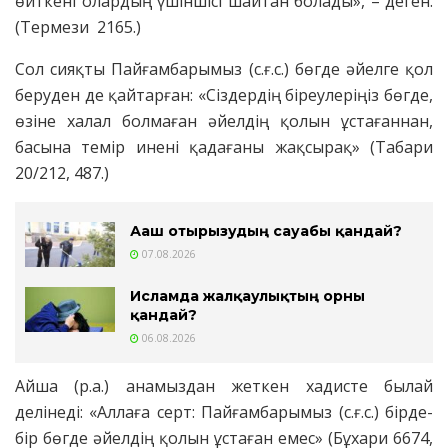
өйткені олардың үшіншісі шайтан болады», – деген.
(Термези 2165.)
Сол сияқты Пайғамбарымыз (с.ғ.с.) бөгде әйелге қол
беруден де қайтарған: «Сіздердің біреулеріңіз бөгде,
өзіне халал болмаған әйелдің қолын ұстағаннан,
басына темір инені қадағаны жақсырақ» (Табари
20/212, 487.)
Ағаш отырғызудың сауабы қандай?
07.08.2026
Исламда жалқаулықтың орны
қандай?
06.08.2026
Айша (р.а.) анамыздан жеткен хадисте былай
делінеді: «Аллаға серт: Пайғамбарымыз (с.ғ.с.) бірде-
бір бөгде әйелдің қолын ұстаған емес» (Бұхари 6674,