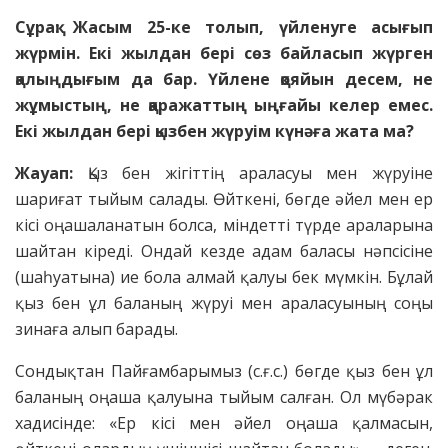
Сұрақ: Жасым 25-ке толып, үйленуге асығып
жүрмін. Екі жылдан бері сөз байласып жүрген
қалыңдығым да бар. Үйлене қояйын десем, не
жұмыстың, не қаражаттың ыңғайы келер емес.
Екі жылдан бері қызбен жүруім күнәға жата ма?
Жауап:
Қыз бен жігіттің араласуы мен жүруіне
шариғат тыйым салады. Өйткені, бөгде әйел мен ер
кісі оңашаланатын болса, міндетті түрде араларына
шайтан кіреді. Ондай кезде адам баласы нәпсісіне
(шаһуатына) ие бола алмай қалуы бек мүмкін. Бұлай
қыз бен ұл баланың жүруі мен араласуының соңы
зинаға алып барады.
Сондықтан Пайғамбарымыз (с.ғ.с.) бөгде қыз бен ұл
баланың оңаша қалуына тыйым салған. Ол мүбәрак
хадисінде: «Ер кісі мен әйел оңаша қалмасын,