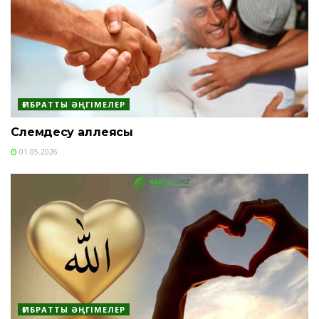
ҒИБРАТТЫ ӘҢГІМЕЛЕР
Сәлемдесу аллеясы
01.05.2026
ҒИБРАТТЫ ӘҢГІМЕЛЕР