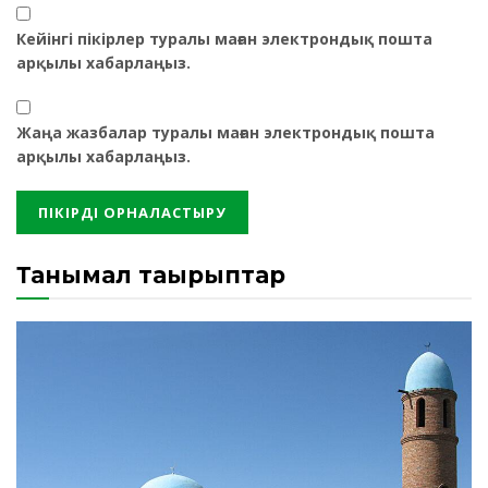
Кейінгі пікірлер туралы маған электрондық пошта
арқылы хабарлаңыз.
Жаңа жазбалар туралы маған электрондық пошта
арқылы хабарлаңыз.
Танымал тақырыптар