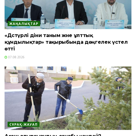
ЖАҢАЛЫҚТАР
«Дәстүрлі діни таным және ұлттық
құндылықтар» тақырыбында дөңгелек үстел
өтті
07.08.2026
СҰРАҚ-ЖАУАП