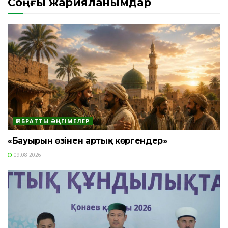
Соңғы жарияланымдар
ҒИБРАТТЫ ӘҢГІМЕЛЕР
«Бауырын өзінен артық көргендер»
09.08.2026