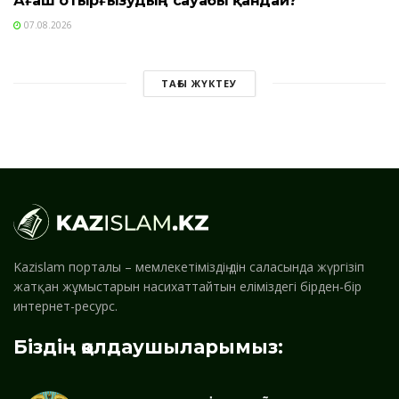
Ағаш отырғызудың сауабы қандай?
07.08.2026
ТАҒЫ ЖҮКТЕУ
Kazislam порталы – мемлекетіміздің дін саласында жүргізіп
жатқан жұмыстарын насихаттайтын еліміздегі бірден-бір
интернет-ресурс.
Біздің қолдаушыларымыз: