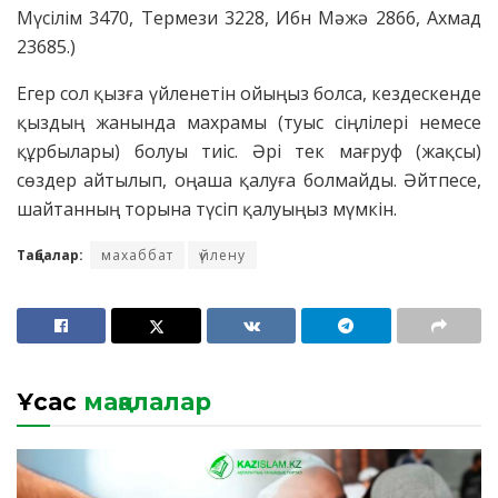
Мүсілім 3470, Термези 3228, Ибн Мәжә 2866, Ахмад
23685.)
Егер сол қызға үйленетін ойыңыз болса, кездескенде
қыздың жанында махрамы (туыс сіңлілері немесе
құрбылары) болуы тиіс. Әрі тек мағруф (жақсы)
сөздер айтылып, оңаша қалуға болмайды. Әйтпесе,
шайтанның торына түсіп қалуыңыз мүмкін.
Таңбалар:
махаббат
үйлену
Ұқсас
мақалалар