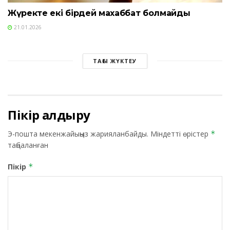
Жүректе екі бірдей махаббат болмайды
21.01.2026
ТАҒЫ ЖҮКТЕУ
Пікір қалдыру
Э-пошта мекенжайыңыз жарияланбайды.
Міндетті өрістер
*
таңбаланған
Пікір
*