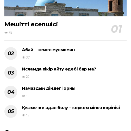
Мешіттің есепшісі
53
Абай – кемел мұсылман
37
Исламда пікір айту әдебі бар ма?
20
Намаздың діндегі орны
19
Қызметке адал болу – көркем мінез көрінісі
18