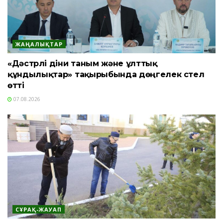
ЖАҢАЛЫҚТАР
«Дәстүрлі діни таным және ұлттық
құндылықтар» тақырыбында дөңгелек үстел
өтті
07.08.2026
СҰРАҚ-ЖАУАП