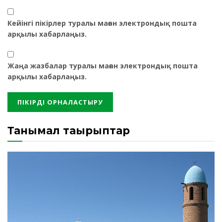
Кейінгі пікірлер туралы маған электрондық пошта
арқылы хабарлаңыз.
Жаңа жазбалар туралы маған электрондық пошта
арқылы хабарлаңыз.
Танымал тақырыптар