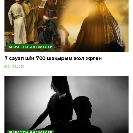
ҒИБРАТТЫ ӘҢГІМЕЛЕР
7 сауал үшін 700 шақырым жол жүрген
04.04.2025
ҒИБРАТТЫ ӘҢГІМЕЛЕР