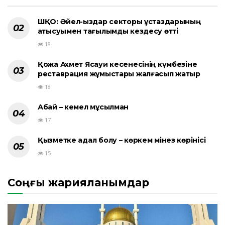
ШҚО: Әйел-қыздар секторы ұстаздарының
қатысуымен тағылымды кездесу өтті
18
Қожа Ахмет Ясауи кесенесінің күмбезіне
реставрация жұмыстары жалғасып жатыр
18
Абай – кемел мұсылман
17
Қызметке адал болу – көркем мінез көрінісі
15
Соңғы жарияланымдар