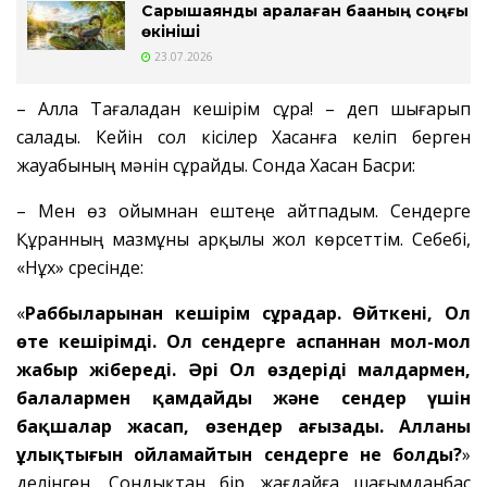
Сарышаянды арқалаған бақаның соңғы
өкініші
23.07.2026
– Алла Тағаладан кешірім сұра! – деп шығарып
салады. Кейін сол кісілер Хасанға келіп берген
жауабының мәнін сұрайды. Сонда Хасан Басри:
– Мен өз ойымнан ештеңе айтпадым. Сендерге
Құранның мазмұны арқылы жол көрсеттім. Себебі,
«Нұх» сүресінде:
«
Раббыларыңнан кешірім сұраңдар. Өйткені, Ол
өте кешірімді.
Ол сендерге аспаннан мол-мол
жаңбыр жібереді. Әрі Ол өздеріңді малдармен,
балалармен қамдайды және сендер үшін
бақшалар жасап, өзендер ағызады. Алланың
ұлықтығын ойламайтын сендерге не болды?
»
делінген. Сондықтан бір жағдайға шағымданбас