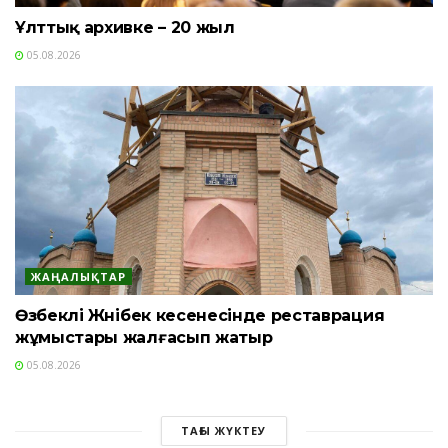
Ұлттық архивке – 20 жыл
05.08.2026
ЖАҢАЛЫҚТАР
Өзбекәлі Жәнібек кесенесінде реставрация
жұмыстары жалғасып жатыр
05.08.2026
ТАҒЫ ЖҮКТЕУ