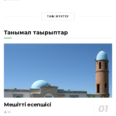
ТАҒЫ ЖҮКТЕУ
Танымал тақырыптар
Мешіттің есепшісі
36