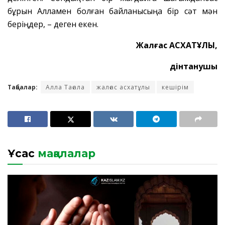
бұрын Алламен болған байланысыңа бір сәт мән
беріңдер, – деген екен.
Жалғас АСХАТҰЛЫ,
дінтанушы
Таңбалар:
Алла Тағала
жалғас асхатұлы
кешірім
Ұқсас
мақалалар