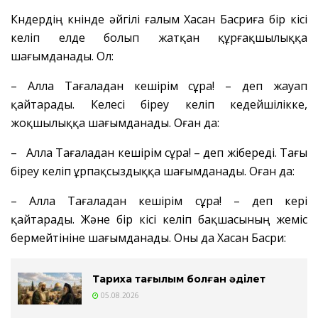
Күндердің күнінде әйгілі ғалым Хасан Басриға бір кісі
келіп елде болып жатқан құрғақшылыққа
шағымданады. Ол:
– Алла Тағаладан кешірім сұра! – деп жауап
қайтарады. Келесі біреу келіп кедейшілікке,
жоқшылыққа шағымданады. Оған да:
– Алла Тағаладан кешірім сұра! – деп жібереді. Тағы
біреу келіп ұрпақсыздыққа шағымданады. Оған да:
– Алла Тағаладан кешірім сұра! – деп кері
қайтарады. Және бір кісі келіп бақшасының жеміс
бермейтініне шағымданады. Оны да Хасан Басри:
Тарихқа тағылым болған әділет
05.08.2026