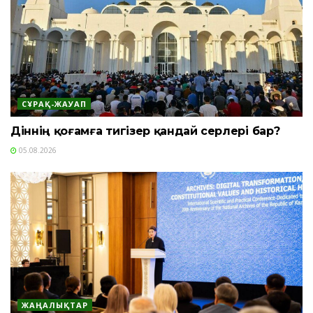
СҰРАҚ-ЖАУАП
Діннің қоғамға тигізер қандай әсерлері бар?
05.08.2026
ЖАҢАЛЫҚТАР