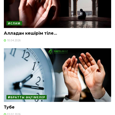
ИСЛАМ
Алладан кешірім тіле…
10.04.2026
ҒИБРАТТЫ ӘҢГІМЕЛЕР
Тәубе
03.02.2026