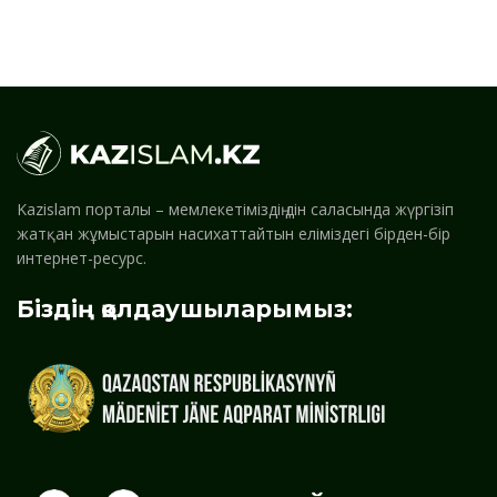
Kazislam порталы – мемлекетіміздің дін саласында жүргізіп
жатқан жұмыстарын насихаттайтын еліміздегі бірден-бір
интернет-ресурс.
Біздің қолдаушыларымыз: