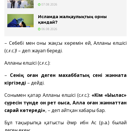
07.08.2026
Исламда жалқаулықтың орны
қандай?
06.08.2026
– Себебі мен оны жақсы көремін ей, Алланың елшісі
(с.ғ.с.)! – деп жауап береді.
Алланың елшісі (с.ғ.с.):
–
Сенің оған деген махаббатың сені жәннатқа
кіргізеді
– дейді.
Сонымен қатар Алланың елшісі (с.ғ.с.):
«Кім «Ықылас»
сүресін түнде он рет оқыса, Алла оған жәннаттан
сарай көтереді»
, – деп айтқан хабары бар.
Бұл тақырыпқа қатысты Әмр ибн Ас (р.а.) былай
деген екен: