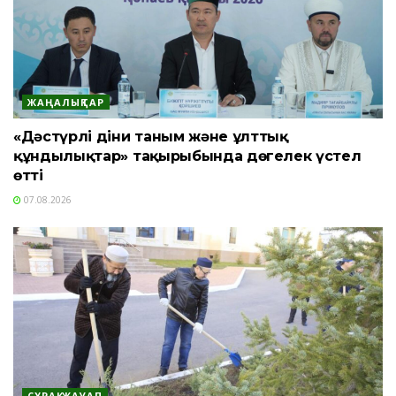
ЖАҢАЛЫҚТАР
«Дәстүрлі діни таным және ұлттық
құндылықтар» тақырыбында дөңгелек үстел
өтті
07.08.2026
СҰРАҚ-ЖАУАП