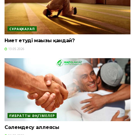
СҰРАҚ-ЖАУАП
Ниет етудің маңызы қандай?
13.05.2026
ҒИБРАТТЫ ӘҢГІМЕЛЕР
Сәлемдесу аллеясы