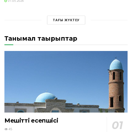
01.05.2026
ТАҒЫ ЖҮКТЕУ
Танымал тақырыптар
Мешіттің есепшісі
45