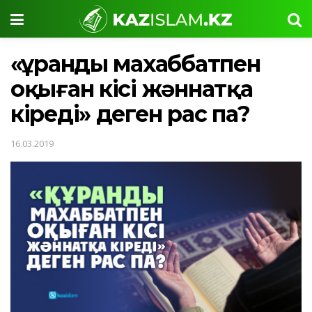
«Құранды махаббатпен
оқыған кісі жәннатқа
кіреді» деген рас па?
16.03.2019