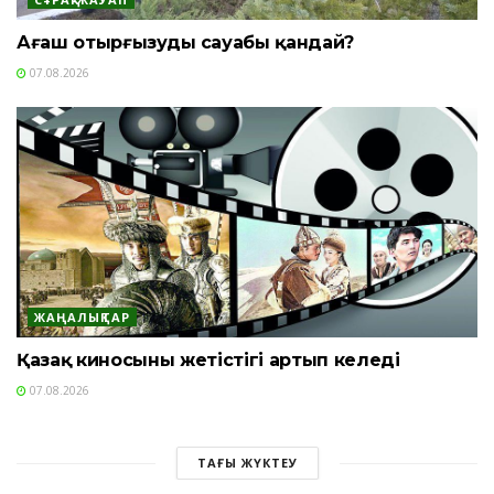
Ағаш отырғызудың сауабы қандай?
07.08.2026
ЖАҢАЛЫҚТАР
Қазақ киносының жетістігі артып келеді
07.08.2026
ТАҒЫ ЖҮКТЕУ