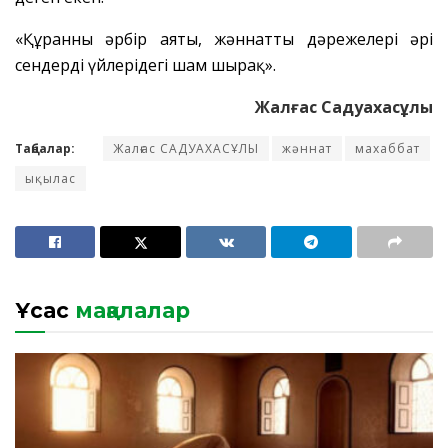
«Құранның әрбір аяты, жәннаттың дәрежелері әрі
сендердің үйлеріңдегі шам шырақ».
Жалғас Садуахасұлы
Таңбалар:
Жалғас САДУАХАСҰЛЫ
жәннат
махаббат
ықылас
Ұқсас
мақалалар