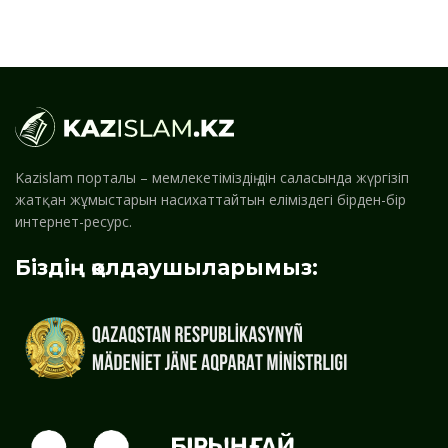
Kazislam порталы – мемлекетіміздің дін саласында жүргізіп
жатқан жұмыстарын насихаттайтын еліміздегі бірден-бір
интернет-ресурс.
Біздің қолдаушыларымыз: