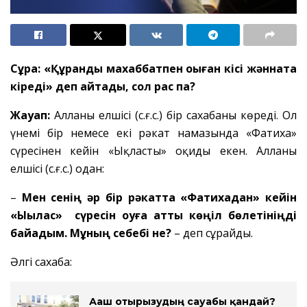
Сұрақ: «Құранды махаббатпен оқыған кісі жәннатқа
кіреді» деп айтады, сол рас па?
Жауап:
Алланың елшісі (с.ғ.с.) бір сахабаны көреді. Ол
үнемі бір немесе екі рәкат намазында «Фатиха»
сүресінен кейін «Ықласты» оқиды екен. Алланың
елшісі (с.ғ.с.) одан:
–
Мен сенің әр бір рәкатта «Фатихадан» кейін
«Ықылас» сүресін оқуға қатты көңіл бөлетініңді
байқадым. Мұның себебі не?
– деп сұрайды.
Әлгі сахаба:
Ағаш отырғызудың сауабы қандай?