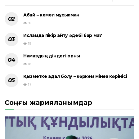
Абай – кемел мұсылман
30
Исламда пікір айту әдебі бар ма?
19
Намаздың діндегі орны
18
Қызметке адал болу – көркем мінез көрінісі
17
Соңғы жарияланымдар