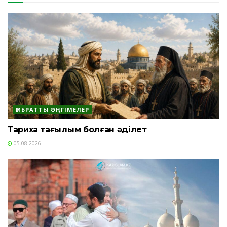
ҒИБРАТТЫ ӘҢГІМЕЛЕР
Тарихқа тағылым болған әділет
05.08.2026