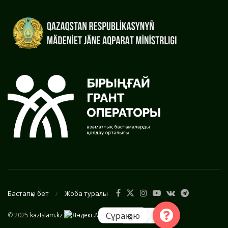
Бастапқы бет
Жоба туралы
Сұрақ қою
© 2025
kazIslam.kz