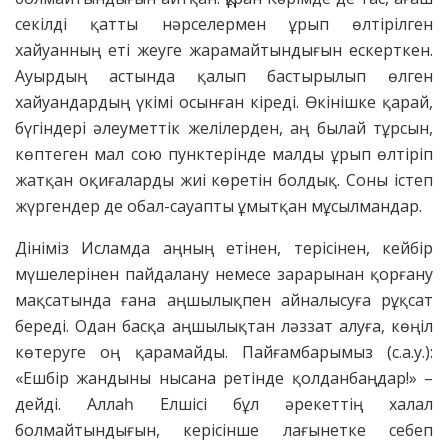
секілді қатты нәрселермен ұрып өлтірілген
хайуанның еті жеуге жарамайтындығын ескерткен.
Ауырдың астында қалып бастырылып өлген
хайуандардың үкімі осынған кіреді. Өкінішке қарай,
бүгіндері әлеуметтік желілерден, аң былай тұрсын,
көптеген мал сою пунктерінде малды ұрып өлтіріп
жатқан оқиғаларды жиі көретін болдық. Соны істеп
жүргендер де обал-сауапты ұмытқан мұсылмандар.
Дініміз Исламда аңның етінен, терісінен, кейбір
мүшелерінен пайдалану немесе зарарынан қорғану
мақсатында ғана аңшылықпен айналысуға рұқсат
береді. Одан басқа аңшылықтан ләззат алуға, көңіл
көтеруге оң қарамайды. Пайғамбарымыз (с.а.у.):
«Ешбір жандыны нысана ретінде қолданбаңдар!» ­–
дейді. Аллаһ Елшісі бұл әрекеттің халал
болмайтындығын, керісінше лағынетке себеп