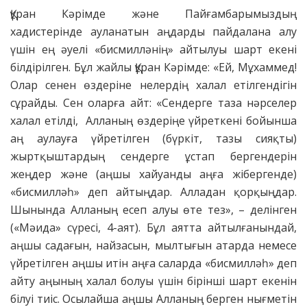
Құран Кәрімде және Пайғамбарымыздың
хадистерінде ауланатын аңдарды пайдалана алу
үшін ең әуелі «бисмилләнің» айтылуы шарт екені
білдірілген. Бұл жайлы Құран Кәрімде: «Ей, Мұхаммед!
Олар сенен өздеріне нелердің халал етілгендігін
сұрайды. Сен оларға айт: «Сендерге таза нәрселер
халал етілді, Алланың өздеріңе үйреткені бойынша
аң аулауға үйретілген (бүркіт, тазы сияқты)
жыртқыштардың сендерге ұстап бергендерін
жеңдер және (аңшы хайуанды аңға жібергенде)
«бисмилләһ» деп айтыңдар. Алладан қорқыңдар.
Шынында Алланың есеп алуы өте тез», – делінген
(«Мәида» сүресі, 4-аят). Бұл аятта айтылғанындай,
аңшы садағын, найзасын, мылтығын атарда немесе
үйретілген аңшы итін аңға саларда «бисмилләһ» деп
айту аңының халал болуы үшін бірінші шарт екенін
білуі тиіс. Осылайша аңшы Алланың берген нығметін