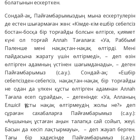
болатынын ескерткен.
Сондай-ақ, Пайғамбарымыздың мына ескертулерін
де естен шығармаған жөн: «Кімде-кім ешбір себепсіз
бостан-босқа бір торғайды болсын өлтірсе, қиямет
күні ол торғай Аллаһ Тағалаға: «Уа, Раббым!
Пәленше мені нақақтан-нақақ өлтірді. Мені
пайдасына жарату үшін өлтірмеді», ­– деп өзін
өлтірген адамның үстінен шағымданады», – деген
Пайғамбарымыз (с.а.у.). Сондай-ақ: «Ешбір
себепсізден-себепсіз, нақақтан-нақақ бір торғайды
не одан да үлкен құсты өлтірген адамнан Аллаһ
Тағала есеп сұрайды», – дегенінде: «Уа, Алланың
Елшісі! Құсты нақақ өлтірмеудің жолы не?» деп
сұраған сахабаларға Пайғамбарымыз (с.а.у.):
«Аңшының ұстаған аңын талапқа сай сойып, жеуі.
Басын да кесіп лақтырмауы», – деп жауап берген.
Тағы бір хадисінде Пайғамбарымыз (с.а.у.):