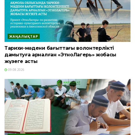
ЖАҢАЛЫҚТАР
Тарихи-мәдени бағыттағы волонтерлікті
дамытуға арналған «ЭтноЛагерь» жобасы
жүзеге асты
09.08.2026