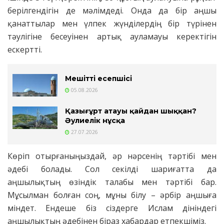
берілгендігін де мәлімдеді. Онда да бір аңшы
қанаттылар мен үлпек жүнділердің бір түрінен
тәулігіне бесеуінен артық ауламауы керектігін
ескертті.
Мешіттің есепшісі
05.08.2026
Қазығұрт атауы қайдан шыққан?
Әулиелік нұсқа
27.07.2026
Көріп отырғаныңыздай, әр нәрсенің тәртібі мен
әдебі болады. Сол секілді шариғатта да
аңшылықтың өзіндік талабы мен тәртібі бар.
Мұсылман болған соң, мұны білу ­– әрбір аңшыға
міндет. Ендеше біз сіздерге Ислам дініндегі
аңшылықтың әдебінен біраз хабардар етпекшіміз.