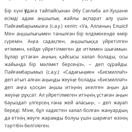
Бір күні Қудаға тайпайсынан Әбу Сәғләбә әл-Хушәни
есімді адам аңшылық жайлы ақпарат алу үшін
Пайғамбарымызға (с.а.у.) келіп: «Уа, Алланың Елшісі!
Мен аңшылығымен танылған бір елдімекенде өмір
сүремін. Аңға садақпен, аңшылыққа үйретілген
итіммен, кейде үйретілмеген де итіммен шығамын.
Бұлар ұстаған аңның қайсысы халал болады, осы
жайында бір мәлімет берсеңіз», ­– деп сұрайды.
Пайғамбарымыз (с.а.у.): «Садағыңмен «Бисмилләһ»
деп атып алған аңыңды жеуіңе болады. «Бисмилләһ»
деп аңға қосқан аңшы итіңнің әкелген аңын да
жеуіңе рұқсат. Ал үйретілмеген итіңнің ұстаған аңын
бауыздап үлгерсең ғана жей аласың», – деп жауап
береді. Міне, бұл хадистен халал болған жануардың
да етінің жеуге жарамды болуы үшін шариғат өзінің
тәртібін белгілеген.