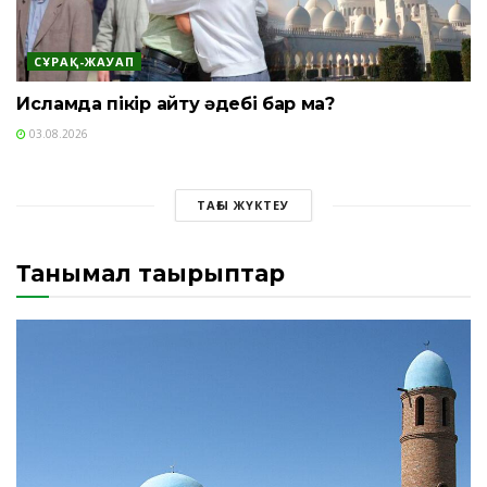
СҰРАҚ-ЖАУАП
Исламда пікір айту әдебі бар ма?
03.08.2026
ТАҒЫ ЖҮКТЕУ
Танымал тақырыптар