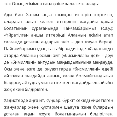
тек Оның есімімен ғана өзіне халал ете алады.
Ади бин Хатим аңға шыққан иттерін көрсетіп,
олардың алып келген еттерінің жағдайы қалай
болатынын сұрағанында Пайғамбарымыз (с.а.у.):
«Үйретілген аңшы иттеріңді Алланың есімін атап
салғанда ұстаған аңдарын же!» – деп жауап береді.
Пайғамбарымыздың тағы бір хадисінде: «Садағыңды
атарда Алланың есімін айт («бисмилләһ» де)!» – деуі
де «бимилләні» айтудың маңыздылығына меңзеуде.
Осы және өзге де риуаяттарда «бисмилләні» әдейі
айтпаған жағдайда аңның халал болмайтындығын
білдірсе, айтуды ұмытып кеткен жағдайда еш айыбы
жоқ екені білдірілген.
Хадистерде аңға ит, сұңқар, бүркіт секілді үйретілген
жануарлар және құстармен шығуға және бұлардың
ұстаған аңын жеуге болатындығын білдірілген.