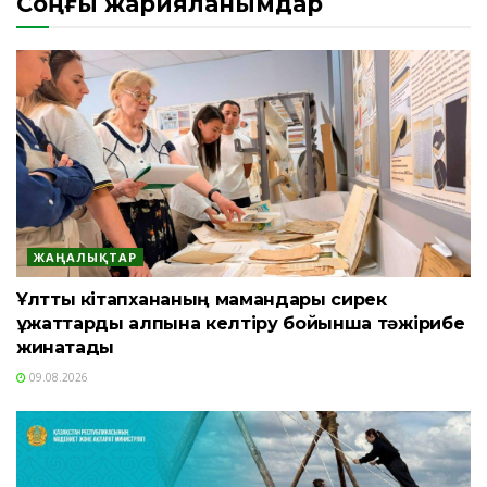
Соңғы жарияланымдар
ЖАҢАЛЫҚТАР
Ұлттық кітапхананың мамандары сирек
құжаттарды қалпына келтіру бойынша тәжірибе
жинақтады
09.08.2026