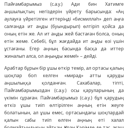
Пайғамбарымыз (с.а.у.) Ади бин Хатимге
аңшылықтың негіздерін үйрету барысында: «Аң
аулауға үйретілген иттеріңді «бисмилләһ» деп аңға
салғанда ит аңды (буындырып) өлтіріп қойса да
оның етін же. Ал ит аңды жей бастаған болса, оның
етін жеме. Себебі, бұл жағдайда ит аңды өзі үшін
ұстағаны. Егер аңның басында басқа да иттер
жиналып алса, ол аңыңды жеме!» – дейді.
Арабтар бұрын бір ұшы өткір темір, ал ортасы қалың
шоқпар боп келген «мирад» атты қаруды
аңшылыққа қолданған. Сахабалар, тіпті,
Пайғамбарымыздан (с.а.у.) осы қаруларының да
үкімін сұраған. Пайғамбарымыз (с.а.у.) бұл қарудың
өткіз ұшы тиіп өлтірілген аңның етін жеуге
болатынын, ал ұшы емес, ортасындағы шоқпардай
қалын сабы тиіп өлген аңның еті халал
болмайтындығын айтқан. Құран Кәрімде де тас, ағаш