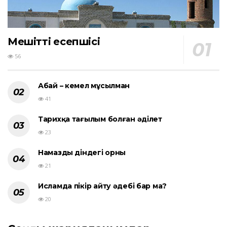
Мешіттің есепшісі
56
Абай – кемел мұсылман
41
Тарихқа тағылым болған әділет
23
Намаздың діндегі орны
21
Исламда пікір айту әдебі бар ма?
20