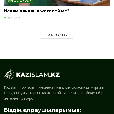
СҰРАҚ-ЖАУАП
Ислам даналыққа жетелей ме?
09.08.2026
ТАҒЫ ЖҮКТЕУ
Kazislam порталы – мемлекетіміздің дін саласында жүргізіп
жатқан жұмыстарын насихаттайтын еліміздегі бірден-бір
интернет-ресурс.
Біздің қолдаушыларымыз: