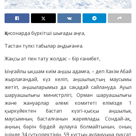
Қансонарда бүркітші шығады аңға,
Тастан түлкі табылар аңдығанға.
Жақсы ат пен тату жолдас­ – бір ғанибет,
Ыңғайлы ықшам киім аңшы адамға, ­– деп Хакім Абай
жырлағандай, күз келіп, аңшылықтың маусымы
жетіп, аңшыларымыз да сақадай сайлануда. Ауыл
шаруашылығы министрлігі, Орман шаруашылығы
және жануарлар әлемі комитеті елімізде 1
қыркүйектен бастап күзгі-қысқы аңшылық
маусымның басталғанын жариялады. Сондай-ақ,
аңның бәрін бірдей аулауға болмайтынын, оның
ішінде 34 сүтқоректінің, 59 құстың аулануына рұқсат