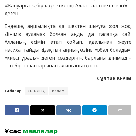
«Жануарға зәбір көрсеткенді Аллаһ лағынет етсін!» –
деген.
Ендеше, аңшылықта да шектен шығуға жол жоқ.
Дініміз ауламақ болған аңды да талапқа сай,
Алланың есімін атап сойып, адалынан жеуге
насихаттайды. Қазақтың аңның өзіне «обал болады»,
«киесі ұрады» деген сөздерінің барлығы дініміздің
осы бір талаптарынан алынғаны сөзсіз.
Сұлтан КЕРІМ
Таңбалар:
аңшылық
ислам
Ұқсас
мақалалар