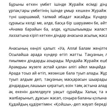
Бұрынғы өткен үмбет ішінде Журайж есімді дін
ұрпақтары үмбетінің ішінде ғұмыр кешкен Журайж
түні шаршамай, талмай ғибадат жасайды. Күндер
сұрағысы келді ме, әлде, басқа бір шаруамен бе, ә
«Анама барайын ба, әлде, құлшылығымды жалғаст
ләззатына кіріп кеткен діндар анасына асылық жас
Анасының көңілі қалып: «Уа, Алла! Балам жеңілт
Осылайша арада күндер өтіп жатты. Тақуаның 
пиғылмен діндарды азғырады. Мұндайға Журайж еш
Арамдығы жүзеге аспай қалған әлігі әйел маңайд
Арада тоғыз ай өтіп, жезөкше бала туып алады. Жұ
туып алдым деп, тақуаның масқарасын шығарады.
діндардың лашығын қиратып, өзін таяқ астына алады
ақ екенін дәлелдеуге уақыт сұрайды. Халық та к
жалбарынып, дұғасын жасап, соңыра баланы қолына а
Құдайдың құдіретімен: «Қойшы»,-деп жауап береді