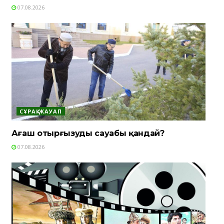
07.08.2026
СҰРАҚ-ЖАУАП
Ағаш отырғызудың сауабы қандай?
07.08.2026