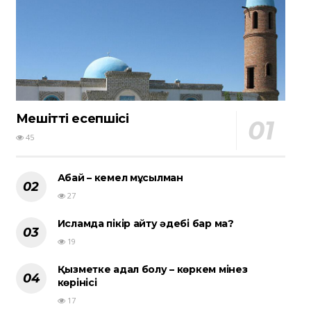
Мешіттің есепшісі
45
Абай – кемел мұсылман
27
Исламда пікір айту әдебі бар ма?
19
Қызметке адал болу – көркем мінез
көрінісі
17