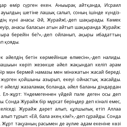
дар өмір сүрген екен. Анығырақ айтқанда, Исраил
 ауылдың шетіне лашық салып, соның ішінде күндіз-
дің күні анасы: Әй, Журайж!,-деп шақырады. Көмек
йтеуір, анасы баласын атын айтып шақырғанда Журайж:
ыра берейін бе?»,-деп ойланып, ақыры ғибадаттың
ап қояды.
ек әйелдің бетін көрмейінше өлмесін»,-деп налиды.
лашығын көріп жезөкше әйел жақындап келіп арам
бір мән бермей намазы мен мінәжатын жасай береді.
а жүрген қойшыны азғырып, екеуі ойнастық жасайды.
рт әйелді жазаламақ болғанда, әйел баланы діндардан
 Ел-жұрт: Үндемегеннен үйдей пәле деген осы деп
. Сонда Журайж бір мұрсат беріңдер деп кінәлі емес,
еліседі. Журайж дәрет алып, құлшылық етіп Аллаға
лып тұрып: «Ей, бала әкең кім?»,-деп сұрайды. Сонда
. Жұрт тақуаның расымен де әулие адам екеніне көзі