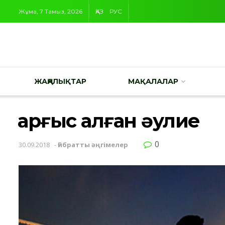
Жұма, 7 Тамыз, 2026
ҚАЗ
РУС
ЖАҢАЛЫҚТАР
МАҚАЛАЛАР
Қарғыс алған әулие
0
30.09.2018
-
Ғибратты әңгімелер