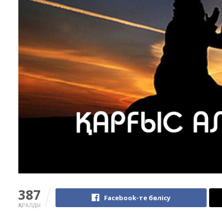
387
Facebook-те бөлісу
ҚАРАЛДЫ