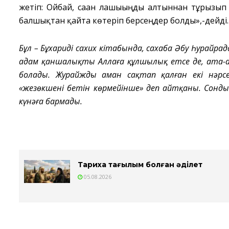
жетіп: Ойбай, саған лашығыңды алтыннан тұрғызып
балшықтан қайта көтеріп берсеңдер болды»,-дейді.
Бұл –
Бұхаридің сахих кітабында, сахаба Әбу Һурайрада
адам қаншалықты Аллаға құлшылық етсе де, ата-
болады. Журайжды аман сақтап қалған екі нәрсе
«жезөкшенің бетін көрмейінше» деп айтқаны. Сонды
күнәға бармады.
Тарихқа тағылым болған әділет
05.08.2026