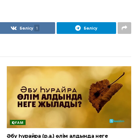
Бөлісу
1
Бөлісу
ҚОҒАМ
Әбу Һурайра (р.а.) өлім алдында неге