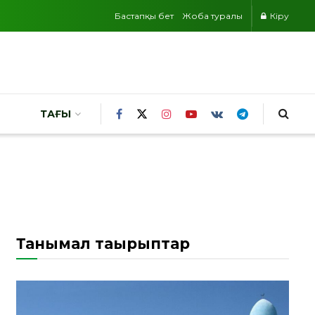
Бастапқы бет
Жоба туралы
Кіру
ТАҒЫ
Танымал тақырыптар