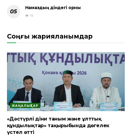
Намаздың діндегі орны
16
Соңғы жарияланымдар
ЖАҢАЛЫҚТАР
«Дәстүрлі діни таным және ұлттық
құндылықтар» тақырыбында дөңгелек
үстел өтті