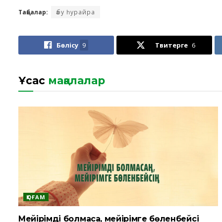
Таңбалар:
әбу һурайра
Бөлісу
9
Твитерге
6
Ұқсас
мақалалар
ҚОҒАМ
Мейірімді болмасаң, мейірімге бөленбейсің