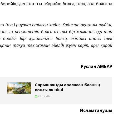
 берейік,-деп жатты. Журайж болса, жоқ сол баяғыша
н (р.а.) риуаят етілген хадис. Хадисте оқиғаның түйіні,
анасын ренжітетін болса ақыры бір жамандыққа тап
 болды: Бірі құлшылығы болса, екіншісі анасы тек
қтан тақуа тек жаман әйелдің жүзін көріп, ары қарай
Руслан ҚАМБАР
Сарышаянды арқалаған бақаның
соңғы өкініші
23.07.2026
Исламтанушы