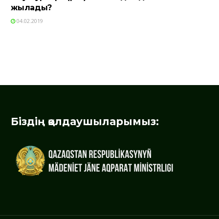
жылады?
04.02.2019
Біздің қолдаушыларымыз: