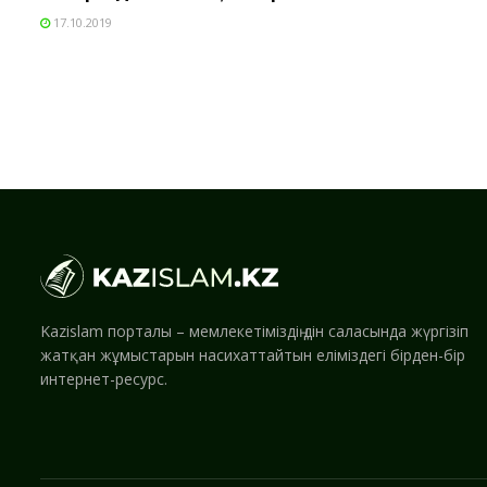
17.10.2019
Kazislam порталы – мемлекетіміздің дін саласында жүргізіп
жатқан жұмыстарын насихаттайтын еліміздегі бірден-бір
интернет-ресурс.