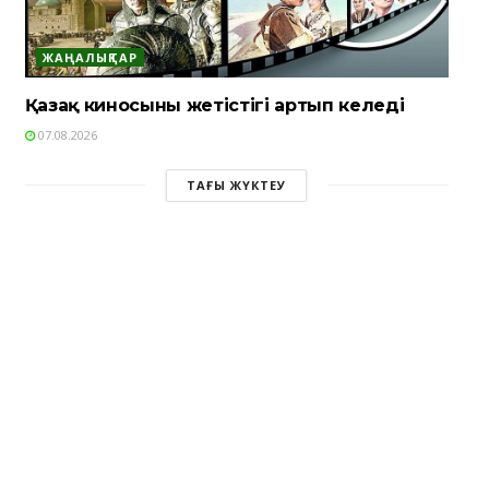
ЖАҢАЛЫҚТАР
Қазақ киносының жетістігі артып келеді
07.08.2026
ТАҒЫ ЖҮКТЕУ