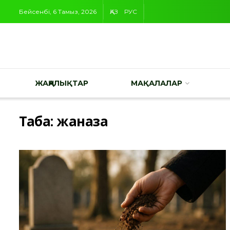
Бейсенбі, 6 Тамыз, 2026
ҚАЗ
РУС
ЖАҢАЛЫҚТАР
МАҚАЛАЛАР
Таңба:
жаназа