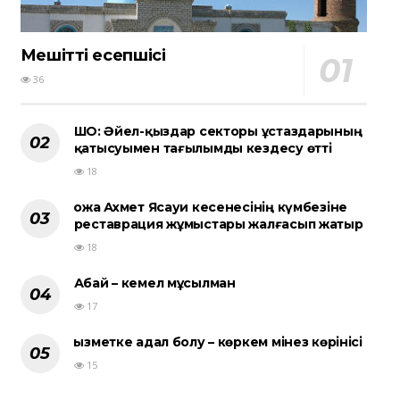
Мешіттің есепшісі
36
ШҚО: Әйел-қыздар секторы ұстаздарының
қатысуымен тағылымды кездесу өтті
18
Қожа Ахмет Ясауи кесенесінің күмбезіне
реставрация жұмыстары жалғасып жатыр
18
Абай – кемел мұсылман
17
Қызметке адал болу – көркем мінез көрінісі
15