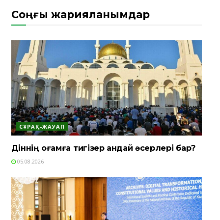
Соңғы жарияланымдар
СҰРАҚ-ЖАУАП
Діннің қоғамға тигізер қандай әсерлері бар?
05.08.2026