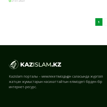
21.07.2023
1
Kazislam порталы – мемлекетіміздің дін саласында жүргізіп
жатқан жұмыстарын насихаттайтын еліміздегі бірден-бір
интернет-ресурс.