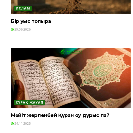
ИСЛАМ
Бір уыс топырақ
29.06.2026
СҰРАҚ-ЖАУАП
Мәйіт жерленбей Құран оқу дұрыс па?
24.11.2025