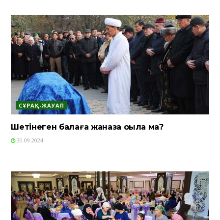
СҰРАҚ-ЖАУАП
Шетінеген балаға жаназа оқыла ма?
30.09.2024