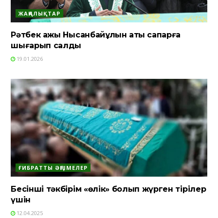
ЖАҢАЛЫҚТАР
Рәтбек қажы Нысанбайұлын ақтық сапарға
шығарып салды
19.01.2026
ҒИБРАТТЫ ӘҢГІМЕЛЕР
Бесінші тәкбірім «өлік» болып жүрген тірілер
үшін
12.04.2025