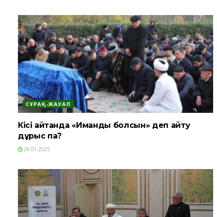
СҰРАҚ-ЖАУАП
Кісі қайтқанда «Иманды болсын» деп айту
дұрыс па?
29.01.2025