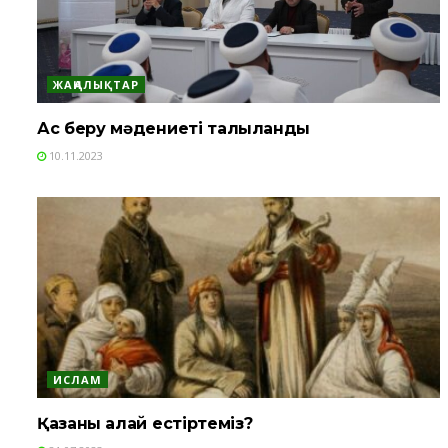
ЖАҢАЛЫҚТАР
Ас беру мәдениеті талқыланды
10.11.2023
ИСЛАМ
Қазаны қалай естіртеміз?