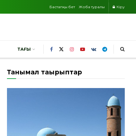
Бастапқы бет
Жоба туралы
Кіру
ТАҒЫ
Танымал тақырыптар