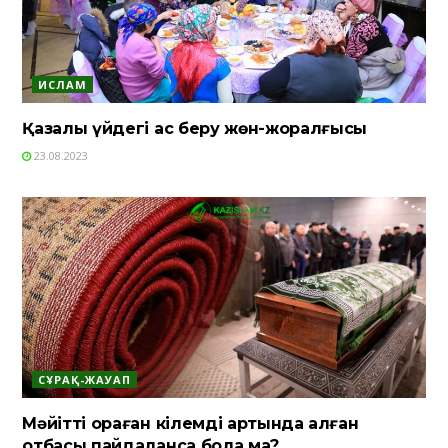
ИСЛАМ
Қазалы үйдегі ас беру жөн-жоралғысы
23.08.2023
СҰРАҚ-ЖАУАП
Мәйітті ораған кілемді артында қалған
отбасы пайдаланса бола ма?