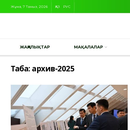
Жұма, 7 Тамыз, 2026
ҚАЗ
РУС
ЖАҢАЛЫҚТАР
МАҚАЛАЛАР
Таңба:
архив-2025