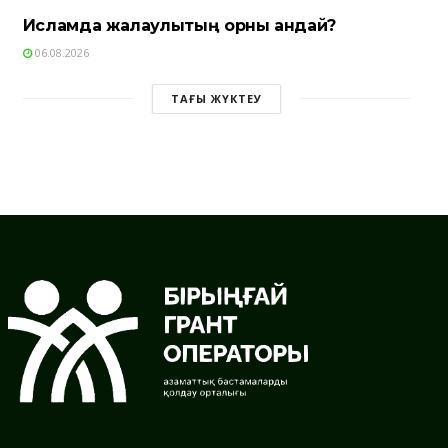
Исламда жалқаулықтың орны қандай?
06.08.2026
ТАҒЫ ЖҮКТЕУ