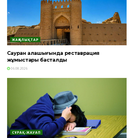
ЖАҢАЛЫҚТАР
Сауран қалашығында реставрация
жұмыстары басталды
06.08.2026
СҰРАҚ-ЖАУАП