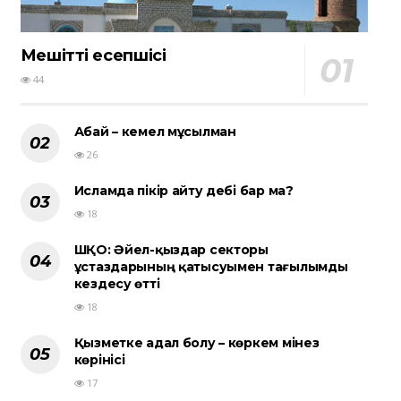
Мешіттің есепшісі
44
Абай – кемел мұсылман
26
Исламда пікір айту әдебі бар ма?
18
ШҚО: Әйел-қыздар секторы
ұстаздарының қатысуымен тағылымды
кездесу өтті
18
Қызметке адал болу – көркем мінез
көрінісі
17