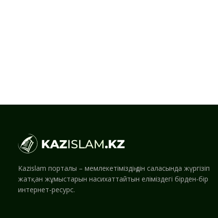
Kazislam порталы – мемлекетіміздің дін саласында жүргізіп
жатқан жұмыстарын насихаттайтын еліміздегі бірден-бір
интернет-ресурс.