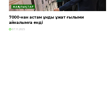
ЖАҢАЛЫҚТАР
7000-нан астам құнды құжат ғылыми
айналымға енді
07.11.2025