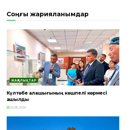
Соңғы жарияланымдар
ЖАҢАЛЫҚТАР
Күлтөбе қалашығының көшпелі көрмесі
ашылды
06.08.2026