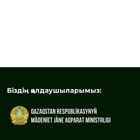
Біздің қолдаушыларымыз: