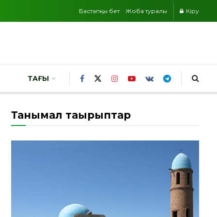
Бастапқы бет
Жоба туралы
Кіру
ТАҒЫ
Танымал тақырыптар