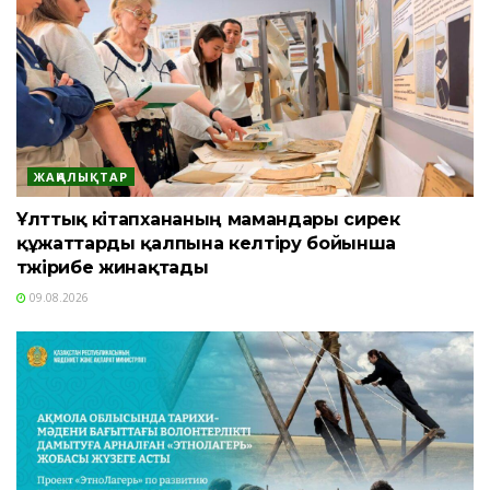
ЖАҢАЛЫҚТАР
Ұлттық кітапхананың мамандары сирек
құжаттарды қалпына келтіру бойынша
тәжірибе жинақтады
09.08.2026