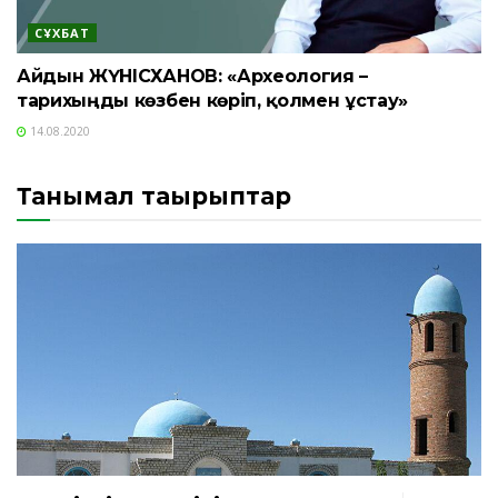
СҰХБАТ
Айдын ЖҮНІСХАНОВ: «Археология –
тарихыңды көзбен көріп, қолмен ұстау»
14.08.2020
Танымал тақырыптар