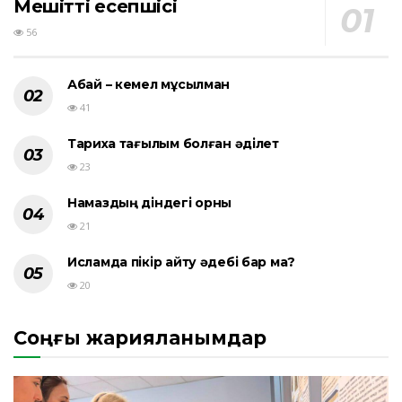
Мешіттің есепшісі
56
Абай – кемел мұсылман
41
Тарихқа тағылым болған әділет
23
Намаздың діндегі орны
21
Исламда пікір айту әдебі бар ма?
20
Соңғы жарияланымдар