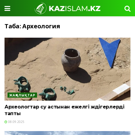
Таңба:
Археология
ЖАҢАЛЫҚТАР
Археологтар су астынан ежелгі жәдігерлерді
тапты
08.09.2025