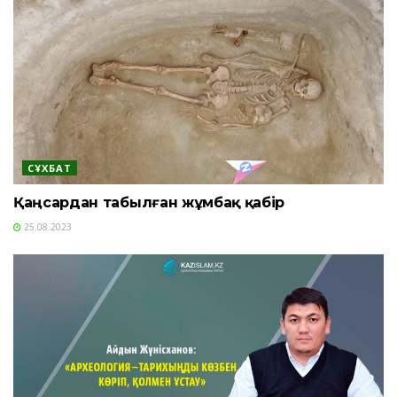
СҰХБАТ
Қаңсардан табылған жұмбақ қабір
25.08.2023