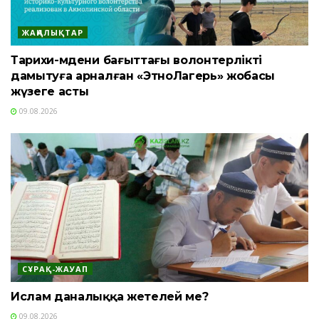
ЖАҢАЛЫҚТАР
Тарихи-мәдени бағыттағы волонтерлікті
дамытуға арналған «ЭтноЛагерь» жобасы
жүзеге асты
09.08.2026
СҰРАҚ-ЖАУАП
Ислам даналыққа жетелей ме?
09.08.2026