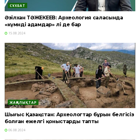
СҰХБАТ
Әзілхан ТӘЖЕКЕЕВ: Археология саласында
«күмәнді адамдар» әлі де бар
15.08.2024
ЖАҢАЛЫҚТАР
Шығыс Қазақстан: Археологтар бұрын белгісіз
болған ежелгі қоныстарды тапты
06.08.2024