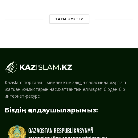
ТАҒЫ ЖҮКТЕУ
Kazislam порталы – мемлекетіміздің дін саласында жүргізіп
жатқан жұмыстарын насихаттайтын еліміздегі бірден-бір
интернет-ресурс.
Біздің қолдаушыларымыз: