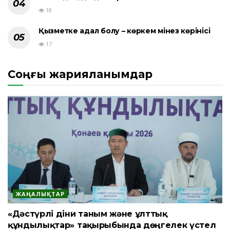
18
Қызметке адал болу – көркем мінез көрінісі
17
Соңғы жарияланымдар
ЖАҢАЛЫҚТАР
«Дәстүрлі діни таным және ұлттық
құндылықтар» тақырыбында дөңгелек үстел