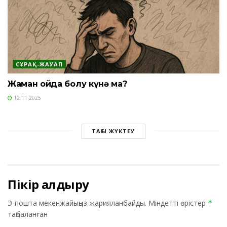
СҰРАҚ-ЖАУАП
Жаман ойда болу күнә ма?
12.11.2025
ТАҒЫ ЖҮКТЕУ
Пікір қалдыру
Э-пошта мекенжайыңыз жарияланбайды.
Міндетті өрістер
*
таңбаланған