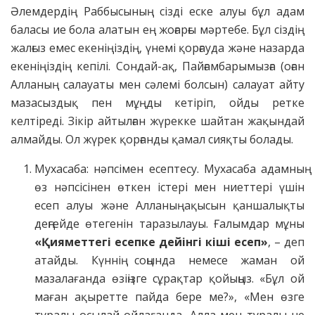
Әлемдердің Раббысының сізді еске алуы бұл адам
баласы ие бола алатын ең жоғарғы мәртебе. Бұл сіздің
жалғыз емес екеніңіздің, үнемі қорғауда және назарда
екеніңіздің кепілі. Сондай-ақ, Пайғамбарымызға (оған
Алланың салауаты мен сәлемі болсын) салауат айту
мазасыздық пен мұңды кетіріп, ойды ретке
келтіреді. Зікір айтылған жүрекке шайтан жақындай
алмайды. Ол жүрек қорғанды қамал сияқты болады.
Мухасаба: нәпсімен есептесу. Мухасаба адамның
өз нәпсісінен өткен істері мен ниеттері үшін
есеп алуы және Алланың ақысын қаншалықты
деңгейде өтегенін таразылауы. Ғалымдар мұны
«Қияметтегі есепке дейінгі кіші есеп»
, – деп
атайды. Күннің соңында немесе жаман ой
мазалағанда өзіңізге сұрақтар қойыңыз. «Бұл ой
маған ақыретте пайда бере ме?», «Мен өзге
туралы осылай ойлағанда, Алла мен туралы не