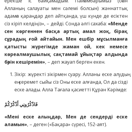
ерекше іс байқамадым. Пайғамбарымыз (оған
Алланың салауаты мен сәлемі болсын) жәннаттық
адамға қараңдар деп айтқанда, үш күнде де есіктен
сіз кіріп келдіңіз», – дейді. Сонда әлгі сахаба:
«Менде
сен көргеннен басқа артық амал жоқ, бірақ
сұрадың ғой айтайын. Мен ешбір мұсылманға
қатысты жүрегімде жаман ой, кек немесе
көреалмаушылық сақтамай ұйықтар алдында
бәрін кешіремін»
, – деп жауап берген екен.
Зікір: жүректі зікірмен суару. Алланы еске алудың
ең керемет сыйы сіз Оны еске алғанда, Ол да сізді
еске алады. Алла Тағала қасиетті Құран Кәрімде:
فَاذْكُرُونِي أَذْكُرْكُمْ
«Мені еске алыңдар, Мен де сендерді еске
аламын»
, – деген («Бақара» сүресі, 152-аят).