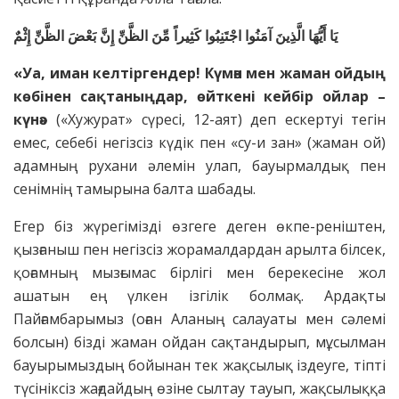
يَا أَيُّهَا الَّذِينَ آمَنُوا اجْتَنِبُوا كَثِيراً مِّنَ الظَّنِّ إِنَّ بَعْضَ الظَّنِّ إِثْمٌ
«Уа, иман келтіргендер! Күмән мен жаман ойдың
көбінен сақтаныңдар, өйткені кейбір ойлар –
күнә»
(«Хужурат» сүресі, 12-аят) деп ескертуі тегін
емес, себебі негізсіз күдік пен «су-и зан» (жаман ой)
адамның рухани әлемін улап, бауырмалдық пен
сенімнің тамырына балта шабады.
Егер біз жүрегімізді өзгеге деген өкпе-реніштен,
қызғаныш пен негізсіз жорамалдардан арылта білсек,
қоғамның мызғымас бірлігі мен берекесіне жол
ашатын ең үлкен ізгілік болмақ. Ардақты
Пайғамбарымыз (оған Аланың салауаты мен сәлемі
болсын) бізді жаман ойдан сақтандырып, мұсылман
бауырымыздың бойынан тек жақсылық іздеуге, тіпті
түсініксіз жағдайдың өзіне сылтау тауып, жақсылыққа