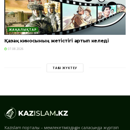
ЖАҢАЛЫҚТАР
Қазақ киносының жетістігі артып келеді
07.08.2026
ТАҒЫ ЖҮКТЕУ
Kazislam порталы – мемлекетіміздің дін саласында жүргізіп