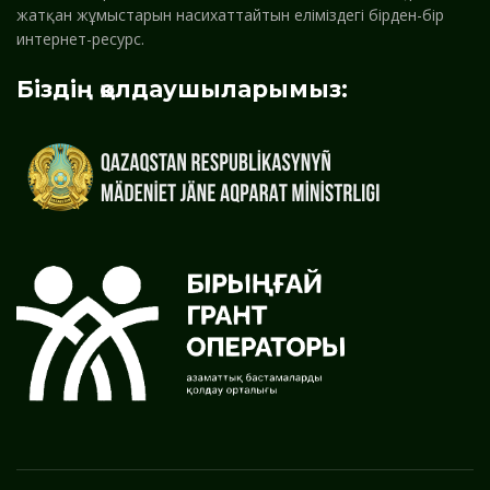
жатқан жұмыстарын насихаттайтын еліміздегі бірден-бір
интернет-ресурс.
Біздің қолдаушыларымыз: