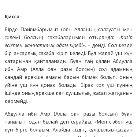
Қисса
Бірде Пайғамбарымыз (оған Алланың салауаты мен
сәлемі болсын) сахабаларымен отырғанда:
«Қазір
есіктен жәннаттық адам кіреді»
, – дейді. Сол кезде
бір ансарлық сахаба кіріп келеді. Бұл жағдай үш күн
қатарынан қайталанады. Бұған таң қалған Абдулла
ибн Амр (Алла оған разы болсын) сол адамның
қандай ерекше амалы барын білмек болып, оның
үйіне үш күн қонақ болады. Бірақ сол үш күннің
ішінде оның ерекше көп құлшылық жасап жатқанын
көрмейді.
Абдулла ибн Амр (Алла оған разы болсын) бұған
таңғалып, одан былай деп сұрайды: «Мен сізбен үш
күн бірге болдым. Алайда сіздің құлшылығыңыздан