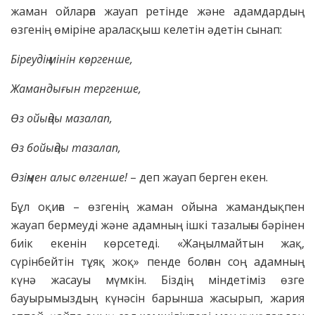
жаман ойларға жауап ретінде және адамдардың
өзгенің өміріне араласқыш келетін әдетін сынап:
Біреудің мінін көргенше,
Жамандығын тергенше,
Өз ойыңды мазалап,
Өз бойыңды тазалап,
Өзіңмен алыс өлгенше!
– деп жауап берген екен.
Бұл оқиға – өзгенің жаман ойына жамандықпен
жауап бермеуді және адамның ішкі тазалығы бәрінен
биік екенін көрсетеді. «Жаңылмайтын жақ,
сүрінбейтін тұяқ жоқ» пенде болған соң адамның
күнә жасауы мүмкін. Біздің міндетіміз өзге
бауырымыздың күнәсін барынша жасырып, жария