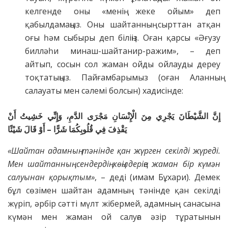
келгенде оны «менің жеке ойым» деп
қабылдамаңыз. Оны шайтанның сырттан атқан
оғы һәм сыбыры деп біліңіз. Оған қарсы «Әғузу
билләһи минаш-шайтанир-ражим», – деп
айтып, сосын сол жаман ойды ойлауды дереу
тоқтатыңыз. Пайғамбарымыз (оған Аланның
салауаты мен сәлемі болсын) хадисінде:
إِنَّ الشَّيْطَانَ يَجْرِي مِنَ الْإِنْسَانِ مَجْرَى الدَّمِ، وَإِنِّي خَشِيتُ أَنْ
يَقْذِفَ فِي قُلُوبِكُمَا شَرًّا – أَوْ قَالَ شَيْئًا
«Шайтан адамның тәнінде қан жүрген секілді жүреді.
Мен шайтанның сендердің көңілдеріңе жаман бір күмән
салуынан қорықтым»
, – деді (имам Бұхари). Демек
бұл сөзімен шайтан адамның тәнінде қан секілді
жүріп, әрбір сәтті мүлт жібермей, адамның санасына
күмән мен жаман ой салуға әзір тұратынын