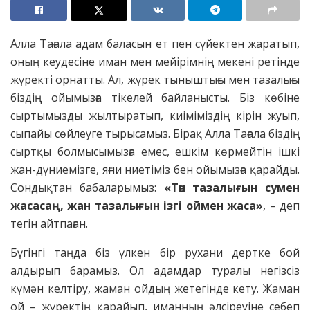
Алла Тағала адам баласын ет пен сүйектен жаратып,
оның кеудесіне иман мен мейірімнің мекені ретінде
жүректі орнатты. Ал, жүрек тыныштығы мен тазалығы
біздің ойымызға тікелей байланысты. Біз көбіне
сыртымызды жылтыратып, киіміміздің кірін жуып,
сыпайы сөйлеуге тырысамыз. Бірақ Алла Тағала біздің
сыртқы болмысымызға емес, ешкім көрмейтін ішкі
жан-дүниемізге, яғни ниетіміз бен ойымызға қарайды.
Сондықтан бабаларымыз:
«Тән тазалығын сумен
жасасаң, жан тазалығын ізгі оймен жаса»
, – деп
тегін айтпаған.
Бүгінгі таңда біз үлкен бір рухани дертке бой
алдырып барамыз. Ол адамдар туралы негізсіз
күмән келтіру, жаман ойдың жетегінде кету. Жаман
ой – жүректің қарайып, иманның әлсіреуіне себеп