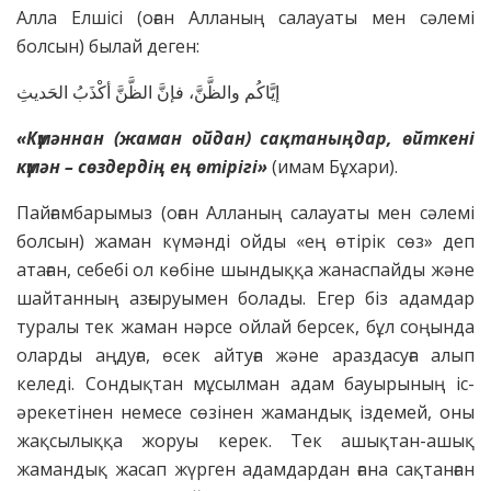
Алла Елшісі (оған Алланың салауаты мен сәлемі
болсын) былай деген:
إيَّاكُم والظَّنَّ، فإنَّ الظَّنَّ أكْذَبُ الحَديثِ
«Күмәннан (жаман ойдан) сақтаныңдар, өйткені
күмән – сөздердің ең өтірігі»
(имам Бұхари).
Пайғамбарымыз (оған Алланың салауаты мен сәлемі
болсын) жаман күмәнді ойды «ең өтірік сөз» деп
атаған, себебі ол көбіне шындыққа жанаспайды және
шайтанның азғыруымен болады. Егер біз адамдар
туралы тек жаман нәрсе ойлай берсек, бұл соңында
оларды аңдуға, өсек айтуға және араздасуға алып
келеді. Сондықтан мұсылман адам бауырының іс-
әрекетінен немесе сөзінен жамандық іздемей, оны
жақсылыққа жоруы керек. Тек ашықтан-ашық
жамандық жасап жүрген адамдардан ғана сақтанған