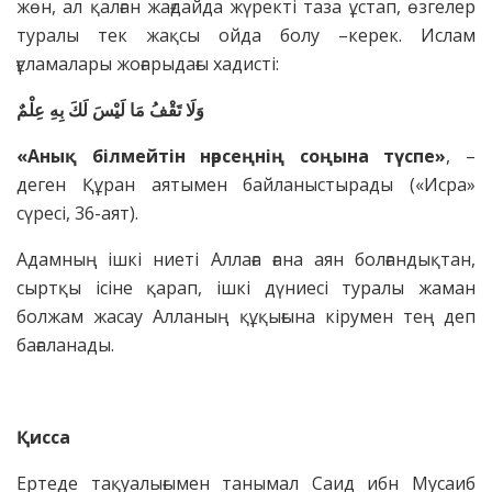
жөн, ал қалған жағдайда жүректі таза ұстап, өзгелер
туралы тек жақсы ойда болу –керек. Ислам
ғұламалары жоғарыдағы хадисті:
وَلَا تَقْفُ مَا لَيْسَ لَكَ بِهِ عِلْمٌ
«Анық білмейтін нәрсеңнің соңына түспе»
, –
деген Құран аятымен байланыстырады («Исра»
сүресі, 36-аят).
Адамның ішкі ниеті Аллаға ғана аян болғандықтан,
сыртқы ісіне қарап, ішкі дүниесі туралы жаман
болжам жасау Алланың құқығына кірумен тең деп
бағаланады.
Қисса
Ертеде тақуалығымен танымал Саид ибн Мусаиб