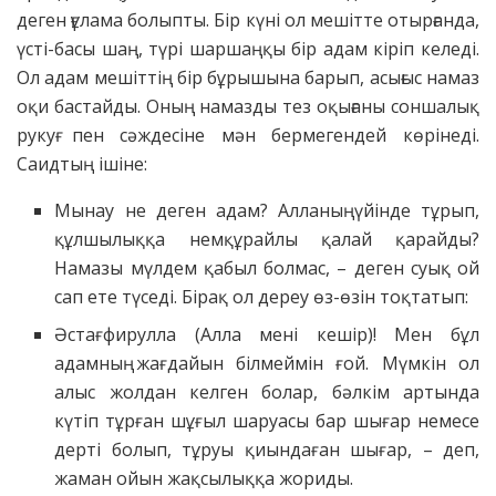
деген ғұлама болыпты. Бір күні ол мешітте отырғанда,
үсті-басы шаң, түрі шаршаңқы бір адам кіріп келеді.
Ол адам мешіттің бір бұрышына барып, асығыс намаз
оқи бастайды. Оның намазды тез оқығаны соншалық
рукуғ пен сәждесіне мән бермегендей көрінеді.
Саидтың ішіне:
Мынау не деген адам? Алланың үйінде тұрып,
құлшылыққа немқұрайлы қалай қарайды?
Намазы мүлдем қабыл болмас, – деген суық ой
сап ете түседі. Бірақ ол дереу өз-өзін тоқтатып:
Әстағфирулла (Алла мені кешір)! Мен бұл
адамның жағдайын білмеймін ғой. Мүмкін ол
алыс жолдан келген болар, бәлкім артында
күтіп тұрған шұғыл шаруасы бар шығар немесе
дерті болып, тұруы қиындаған шығар, – деп,
жаман ойын жақсылыққа жориды.