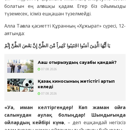
болатын ең алғашқы қадам. Егер біз ойымызды
түземесек, ісіміз ешқашан түзелмейді.
Алла Тағала қасиетті Құранның «Хұжырат» сүресі, 12-
аятында:
يَا أَيُّهَا الَّذِينَ آمَنُوا اجْتَنِبُوا كَثِيراً مِّنَ الظَّنِّ إِنَّ بَعْضَ الظَّنِّ إِثْمٌ
Ағаш отырғызудың сауабы қандай?
07.08.2026
Қазақ киносының жетістігі артып
келеді
07.08.2026
«Уа, иман келтіргендер! Көп жаман ойға
салынудан аулақ болыңдар! Шындығында
ойлардың кейбірі күнә»
, – деп ешқандай негізсіз
адам туралы жаман ойлаудан тыйылуды бұйырады.