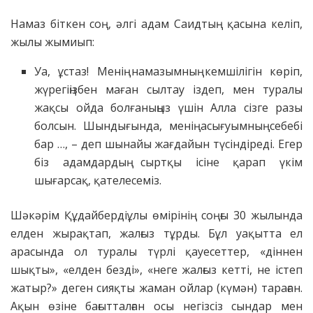
Намаз біткен соң, әлгі адам Саидтың қасына келіп,
жылы жымиып:
Уа, ұстаз! Менің намазымның кемшілігін көріп,
жүрегіңізбен маған сылтау іздеп, мен туралы
жақсы ойда болғаныңыз үшін Алла сізге разы
болсын. Шындығында, менің асығуымның себебі
бар …, – деп шынайы жағдайын түсіндіреді. Егер
біз адамдардың сыртқы ісіне қарап үкім
шығарсақ, қателесеміз.
Шәкәрім Құдайбердіұлы өмірінің соңғы 30 жылында
елден жырақтап, жалғыз тұрды. Бұл уақытта ел
арасында ол туралы түрлі қауесеттер, «діннен
шықты», «елден безді», «неге жалғыз кетті, не істеп
жатыр?» деген сияқты жаман ойлар (күмән) тараған.
Ақын өзіне бағытталған осы негізсіз сындар мен