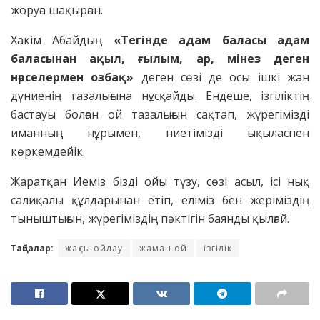
жоруға шақырған.
Хакім Абайдың
«Тегінде адам баласы адам
баласынан ақыл, ғылым, ар, мінез деген
нәрселермен озбақ»
деген сөзі де осы ішкі жан
дүниенің тазалығына нұсқайды. Ендеше, ізгіліктің
бастауы болған ой тазалығын сақтап, жүрегімізді
иманның нұрымен, ниетімізді ықыласпен
көркемдейік.
Жаратқан Иеміз бізді ойы түзу, сөзі асыл, ісі нық
салиқалы құлдарынан етіп, еліміз бен жеріміздің
тыныштығын, жүрегіміздің пәктігін баянды қылғай.
Таңбалар:
жақсы ойлау
жаман ой
ізгілік