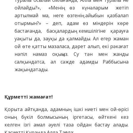
ойлайды?», «Менің өз күнәларым жетіп
артылмай ма, неге өзгенің айыбын қазбалап
отырмын?» – деп, адам өз міндерін көре
бастағанда, басқалардың кемшілігіне қарауға
уақыты да, зауқы да қалмайды. Ал егер жаман
ой өте қатты мазаласа, дәрет алып, екі рәкағат
нәпіл намаз оқыңыз. Су тән мен жанды
салқындатса, ал сәжде адамды Раббысына
жақындатады.
Құрметті жамағат!
Қорыта айтқанда, адамның ішкі ниеті мен ой-өрісі
оның бүкіл болмысының іргетасы, өйткені кез
келген ізгі амал әуелі таза ойдан бастау алады.
Қасиетті Құранда Алла Тағала: