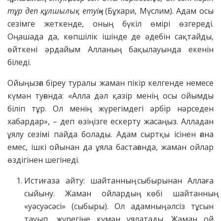
тұр деп құлшылық етуің»
(Бұхари, Мүслим). Адам осы
сезімге жеткенде, оның бүкіл өмірі өзгереді.
Оңашада да, көпшілік ішінде де әдебін сақтайды,
өйткені әрдайым Алланың бақылауында екенін
біледі.
Ойыңызға біреу туралы жаман пікір келгенде немесе
күмән туғанда: «Алла дәл қазір менің осы ойымды
біліп тұр. Ол менің жүрегімдегі әрбір нәрседен
хабардар», – деп өзіңізге ескерту жасаңыз. Алладан
ұялу сезімі пайда болады. Адам сыртқы ісінен ғана
емес, ішкі ойынан да ұяла бастағанда, жаман ойлар
өздігінен шегінеді.
Истиғаза айту: шайтанның сыбырынан Аллаға
сыйыну. Жаман ойлардың көбі шайтанның
«уәсуәсәсі» (сыбыры). Ол адамның әлсіз тұсын
тауып, жүрегіне күмән ұялатады. Жаман ой