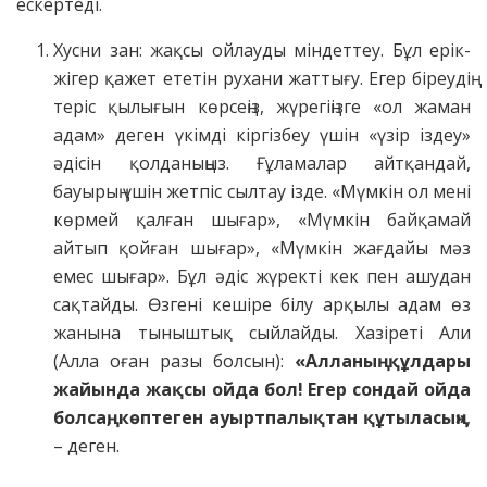
ескертеді.
Хусни зан: жақсы ойлауды міндеттеу. Бұл ерік-
жігер қажет ететін рухани жаттығу. Егер біреудің
теріс қылығын көрсеңіз, жүрегіңізге «ол жаман
адам» деген үкімді кіргізбеу үшін «үзір іздеу»
әдісін қолданыңыз. Ғұламалар айтқандай,
бауырың үшін жетпіс сылтау ізде. «Мүмкін ол мені
көрмей қалған шығар», «Мүмкін байқамай
айтып қойған шығар», «Мүмкін жағдайы мәз
емес шығар». Бұл әдіс жүректі кек пен ашудан
сақтайды. Өзгені кешіре білу арқылы адам өз
жанына тыныштық сыйлайды. Хазіреті Али
(Алла оған разы болсын):
«Алланың құлдары
жайында жақсы ойда бол! Егер сондай ойда
болсаң, көптеген ауыртпалықтан құтыласың»
,
– деген.