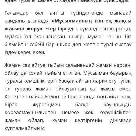
Ғалымдар бұл аятты түсіндіргенде мынадай
қағиданы ұсынады:
«Мұсылманның ісін ең жақсы
жағына жору»
. Егер біреудің күмәнді ісін көрсеңіз,
мүмкін ол жаңылысқан шығар, мүмкін оның біз
білмейтін себебі бар шығар деп жетпіс түрлі сылтау
іздеу керек екен.
Жаман сөз айтуға тыйым салынғандай жаман нәрсені
ойлау да солай тыйым етілген. Мұсылман бауырың
туралы кемшіліктерін басқаға айтып жария ету түгілі,
ол туралы жаман ойлауыңның өзі жақсы емес.
Кенеттен пайда болған ой болса, онда оған айып жоқ.
Бірақ жүрегіңмен басқа бауырыңды
көреалмаушылықпен немесе жек көрушілікпен
жаман ойлап, күмән келтіргенің дінімізде
құпталмайтын іс.