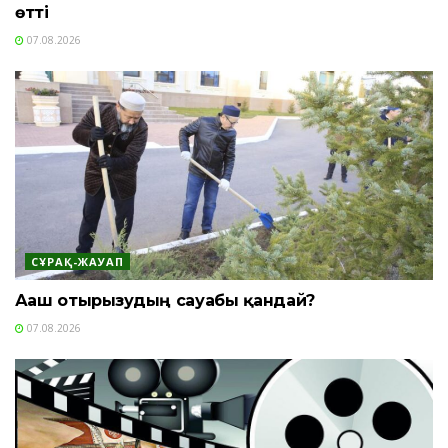
өтті
07.08.2026
СҰРАҚ-ЖАУАП
Ағаш отырғызудың сауабы қандай?
07.08.2026