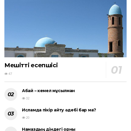
Мешіттің есепшісі
47
Абай – кемел мұсылман
32
Исламда пікір айту әдебі бар ма?
20
Намаздың діндегі орны