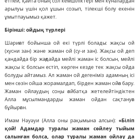
етпей, қайта оның сол кемшіліктері мен күнәлардан
арылуы үшін қол ұшын созып, тілекші болу екенін
ұмытпауымыз қажет.
Бірінші: ойдың түрлері
Шариғат бойынша ой екі түрлі болады: жақсы ой
(хусни зан) және жаман ой (су-и зан). Жақсы ой деп
қандайда бір жағдайда мейлі жаман іс болсын, мейлі
жақсы іс болсын естіп, көрген кезде тек жақсы ойда
болуды айтамыз. Ал жаман ой дегеніміз адамның ісі
мен сөзін ойша жорамалдап, бірден жаман ойға бару.
Жаман ойлаудың соңы ғайбатқа жетелейтіндіктен
Алла мұсылмандарды жаман ойдан сақтануға
бұйырған.
Имам Нәуәуи (Алла оны рақымына алсын):
«Біліп
қой! Адамдар туралы жаман сөйлеу тыйым
салынған болса, олар туралы жаман ойлау да