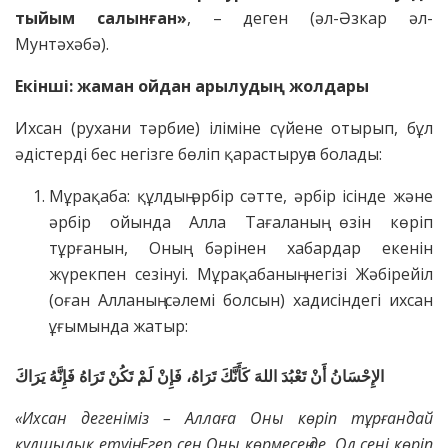
тыйым салынған»
, – деген (әл-Әзкар әл-
Мунтәхәбә).
Екінші: жаман ойдан арылудың жолдары
Ихсан (рухани тәрбие) іліміне сүйене отырып, бұл
әдістерді бес негізге бөліп қарастыруға болады:
Мұрақаба: құлдың әрбір сәтте, әрбір ісінде және
әрбір ойында Алла Тағаланың өзін көріп
тұрғанын, Оның бәрінен хабардар екенін
жүрекпен сезінуі. Мұрақабаның негізі Жәбірейіл
(оған Алланың сәлемі болсын) хадисіндегі ихсан
ұғымында жатыр:
الإِحْسَانُ أَنْ تَعْبُدَ اللهَ كَأَنَّكَ تَرَاهُ، فَإِنْ لَمْ تَكُنْ تَرَاهُ فَإِنَّهُ يَرَاكَ
«Ихсан дегеніміз –
Аллаға Оны көріп тұрғандай
құлшылық етуің. Егер сен Оны көрмесең де, Ол сені көріп