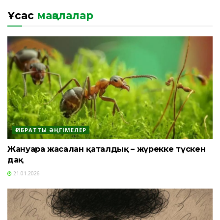
Ұқсас
мақалалар
ҒИБРАТТЫ ӘҢГІМЕЛЕР
Жануарға жасалған қаталдық – жүрекке түскен
дақ
21.01.2026