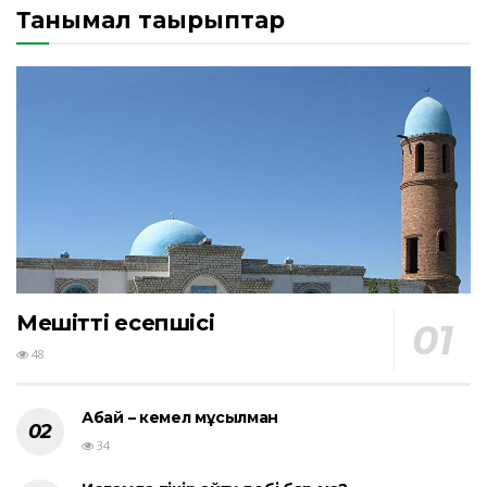
Танымал тақырыптар
Мешіттің есепшісі
48
Абай – кемел мұсылман
34