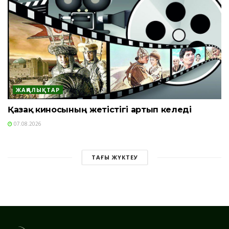
ЖАҢАЛЫҚТАР
Қазақ киносының жетістігі артып келеді
07.08.2026
ТАҒЫ ЖҮКТЕУ