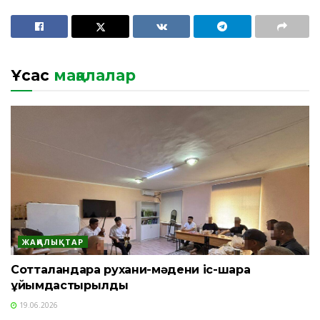
Ұқсас
мақалалар
ЖАҢАЛЫҚТАР
Сотталғандарға рухани-мәдени іс-шара
ұйымдастырылды
19.06.2026