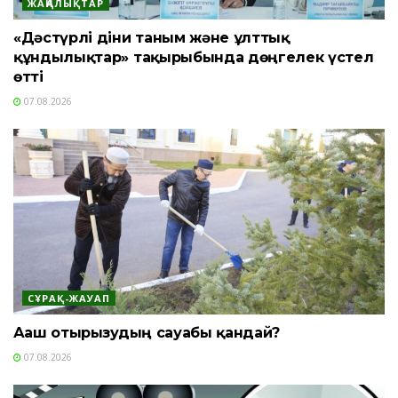
ЖАҢАЛЫҚТАР
«Дәстүрлі діни таным және ұлттық
құндылықтар» тақырыбында дөңгелек үстел
өтті
07.08.2026
СҰРАҚ-ЖАУАП
Ағаш отырғызудың сауабы қандай?
07.08.2026