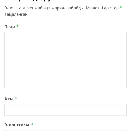
Э-пошта мекенжайыңыз жарияланбайды.
Міндетті өрістер
*
таңбаланған
Пікір
*
Аты
*
Э-поштасы
*