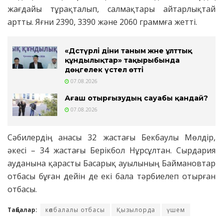
жағдайы тұрақталып, салмақтары айтарлықтай
артты. Яғни 2390, 3390 және 2060 граммға жеттi.
«Дәстүрлі діни таным және ұлттық
құндылықтар» тақырыбында
дөңгелек үстел өтті
07.08.2026
Ағаш отырғызудың сауабы қандай?
07.08.2026
Сәбилердің анасы 32 жастағы Бекбаулы Мөлдір,
әкесі – 34 жастағы Берікбол Нұрсұлтан. Сырдария
ауданына қарасты Басарық ауылының Баймановтар
отбасы бұған дейін де екі бала тәрбиелеп отырған
отбасы.
Таңбалар:
көпбалалы отбасы
Қызылорда
үшем