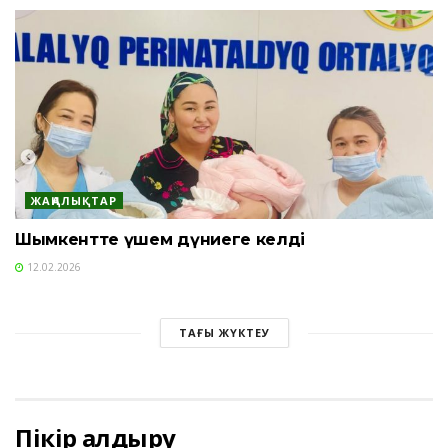
ЖАҢАЛЫҚТАР
Шымкентте үшем дүниеге келді
12.02.2026
ТАҒЫ ЖҮКТЕУ
Пікір қалдыру