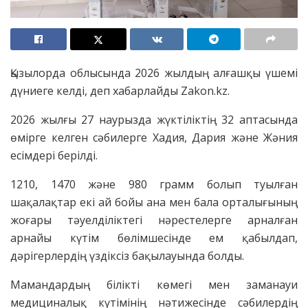
Қызылорда облысында 2026 жылдың алғашқы үшемi
дүниеге келді, деп хабарлайды Zakon.kz.
2026 жылғы 27 наурызда жүктіліктің 32 аптасында
өмiрге келген сәбилерге Хадия, Дария және Жәния
есімдері берілді.
1210, 1470 және 980 грамм болып туылған
шақалақтар екі ай бойы ана мен бала орталығының
жоғары тәуелділіктегі нәрестелерге арналған
арнайы күтім бөлімшесінде ем қабылдап,
дәрігерлердің үздіксіз бақылауында болды.
Мамандардың білікті көмегі мен заманауи
медициналық күтімiнің нәтижесінде сәбилердің