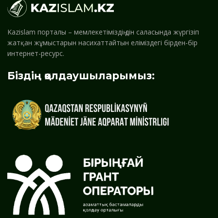
Kazislam порталы – мемлекетіміздің дін саласында жүргізіп
жатқан жұмыстарын насихаттайтын еліміздегі бірден-бір
интернет-ресурс.
Біздің қолдаушыларымыз: