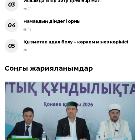
Исламда пікір айту әдебі бар ма?
20
Намаздың діндегі орны
18
Қызметке адал болу – көркем мінез көрінісі
18
Соңғы жарияланымдар