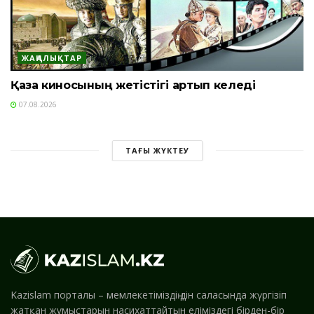
ЖАҢАЛЫҚТАР
Қазақ киносының жетістігі артып келеді
07.08.2026
ТАҒЫ ЖҮКТЕУ
Kazislam порталы – мемлекетіміздің дін саласында жүргізіп
жатқан жұмыстарын насихаттайтын еліміздегі бірден-бір