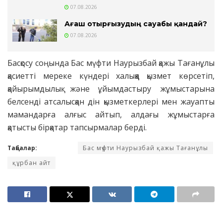
07.08.2026
Ағаш отырғызудың сауабы қандай?
07.08.2026
Басқосу соңында Бас мүфти Наурызбай қажы Тағанұлы
қасиетті мереке күндері халыққа қызмет көрсетіп,
қайырымдылық және ұйымдастыру жұмыстарына
белсенді атсалысқан дін қызметкерлері мен жауапты
мамандарға алғыс айтып, алдағы жұмыстарға
қатысты бірқатар тапсырмалар берді.
Таңбалар:
Бас мүфти Наурызбай қажы Тағанұлы
құрбан айт