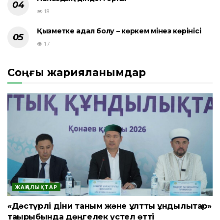
18
Қызметке адал болу – көркем мінез көрінісі
17
Соңғы жарияланымдар
ЖАҢАЛЫҚТАР
«Дәстүрлі діни таным және ұлттық құндылықтар»
тақырыбында дөңгелек үстел өтті