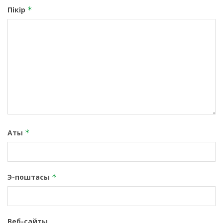
Пікір
*
Аты
*
Э-поштасы
*
Веб-сайты