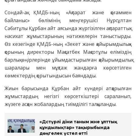
Сондай-ақ ҚМДБ-ның «Ақпарат және қоғаммен
байланыс» бөлімінің меңгерушісі Нұрсұлтан
Сәбитұлы Құрбан айт аясында жүргізілген ақпараттық-
насихат жұмыстарының нәтижелерін таныстырды.
Өз кезегінде ҚМДБ-ның «Зекет және қайырымдылық»
қорының директоры Мақсатбек Мақсотұлы еліміздің
барлық өңірлерінде ұйымдастырылған қайырымдылық
шаралары мен мұқтаж жандарға көрсетілген
көмектердің қорытындысын баяндады.
Жиын барысында Құрбан айт күндері атқарылған
жұмыстардың негізгі көрсеткіштері сараланып,
жүзеге асқан жобалардың тиімділігі талқыланды.
«Дәстүрлі діни таным және ұлттық
құндылықтар» тақырыбында
дөңгелек үстел өтті