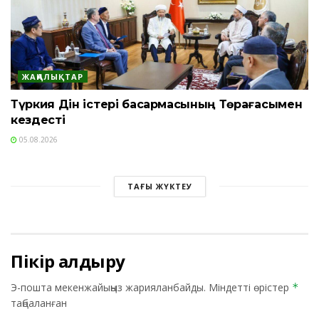
ЖАҢАЛЫҚТАР
Түркия Дін істері басқармасының Төрағасымен
кездесті
05.08.2026
ТАҒЫ ЖҮКТЕУ
Пікір қалдыру
Э-пошта мекенжайыңыз жарияланбайды.
Міндетті өрістер
*
таңбаланған