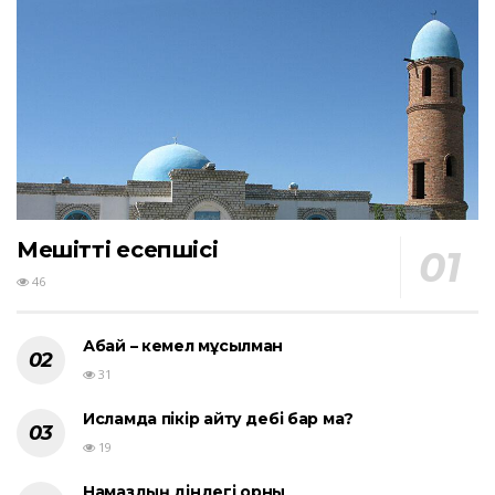
Мешіттің есепшісі
46
Абай – кемел мұсылман
31
Исламда пікір айту әдебі бар ма?
19
Намаздың діндегі орны