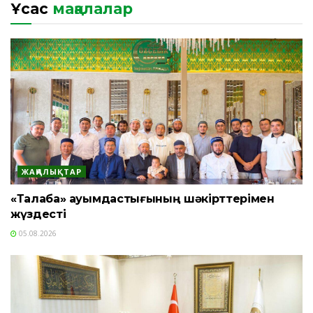
Ұқсас
мақалалар
ЖАҢАЛЫҚТАР
«Талаба» қауымдастығының шәкірттерімен
жүздесті
05.08.2026