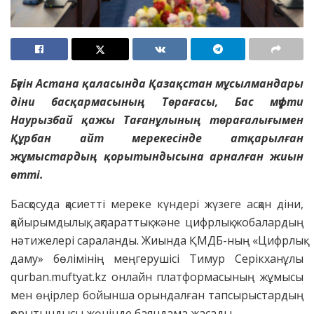
Бүгін Астана қаласында Қазақстан мұсылмандары
діни басқармасының Төрағасы, Бас мүфти
Наурызбай қажы Тағанұлының төрағалығымен
Құрбан айт мерекесінде атқарылған
жұмыстардың қорытындысына арналған жиын
өтті.
Басқосуда қасиетті мереке күндері жүзеге асқан діни,
қайырымдылық, ақпараттық және цифрлық жобалардың
нәтижелері сараланды. Жиында ҚМДБ-ның «Цифрлық
даму» бөлімінің меңгерушісі Тимур Серікханұлы
qurban.muftyat.kz онлайн платформасының жұмысы
мен өңірлер бойынша орындалған тапсырыстардың
қорытындысы жөнінде баяндама жасады.