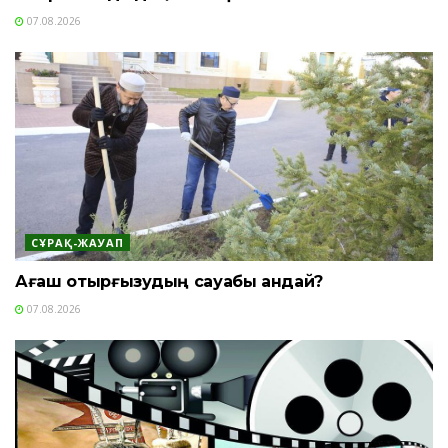
07.08.2026
СҰРАҚ-ЖАУАП
Ағаш отырғызудың сауабы қандай?
07.08.2026