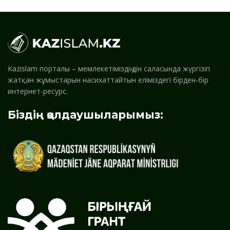
Kazislam порталы – мемлекетіміздің дін саласында жүргізіп
жатқан жұмыстарын насихаттайтын еліміздегі бірден-бір
интернет-ресурс.
Біздің қолдаушыларымыз: