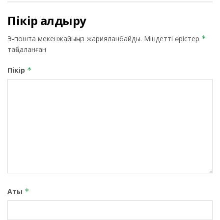
Пікір қалдыру
Э-пошта мекенжайыңыз жарияланбайды.
Міндетті өрістер
*
таңбаланған
Пікір
*
Аты
*