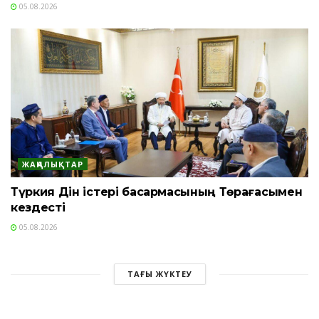
05.08.2026
ЖАҢАЛЫҚТАР
Түркия Дін істері басқармасының Төрағасымен
кездесті
05.08.2026
ТАҒЫ ЖҮКТЕУ