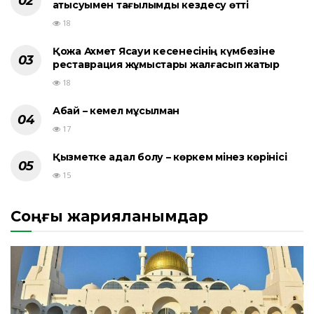
қатысуымен тағылымды кездесу өтті
18
Қожа Ахмет Ясауи кесенесінің күмбезіне
реставрация жұмыстары жалғасып жатыр
18
Абай – кемел мұсылман
17
Қызметке адал болу – көркем мінез көрінісі
15
Соңғы жарияланымдар