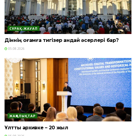
СҰРАҚ-ЖАУАП
Діннің қоғамға тигізер қандай әсерлері бар?
05.08.2026
ЖАҢАЛЫҚТАР
Ұлттық архивке – 20 жыл