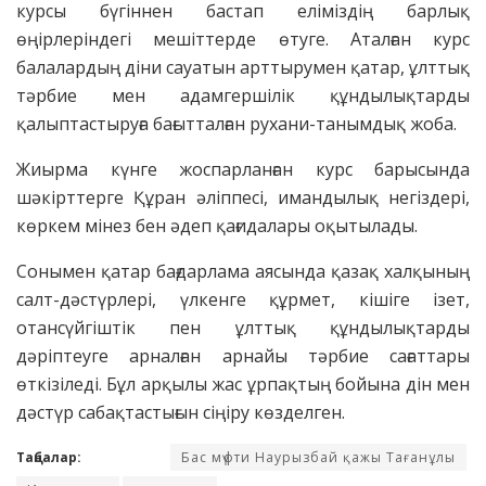
курсы бүгіннен бастап еліміздің барлық
өңірлеріндегі мешіттерде өтуге. Аталған курс
балалардың діни сауатын арттырумен қатар, ұлттық
тәрбие мен адамгершілік құндылықтарды
қалыптастыруға бағытталған рухани-танымдық жоба.
Жиырма күнге жоспарланған курс барысында
шәкірттерге Құран әліппесі, имандылық негіздері,
көркем мінез бен әдеп қағидалары оқытылады.
Сонымен қатар бағдарлама аясында қазақ халқының
салт-дәстүрлері, үлкенге құрмет, кішіге ізет,
отансүйгіштік пен ұлттық құндылықтарды
дәріптеуге арналған арнайы тәрбие сағаттары
өткізіледі. Бұл арқылы жас ұрпақтың бойына дін мен
дәстүр сабақтастығын сіңіру көзделген.
Таңбалар:
Бас мүфти Наурызбай қажы Тағанұлы