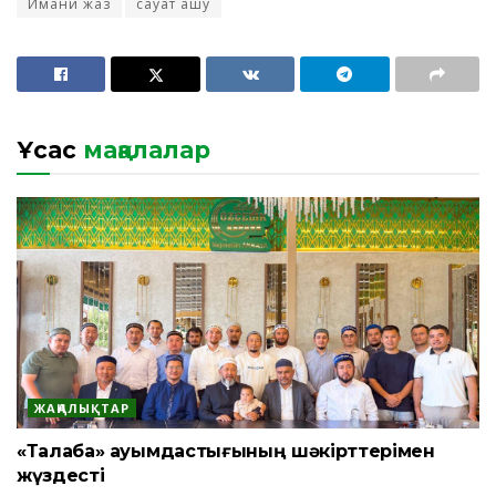
Имани жаз
сауат ашу
Ұқсас
мақалалар
ЖАҢАЛЫҚТАР
«Талаба» қауымдастығының шәкірттерімен
жүздесті