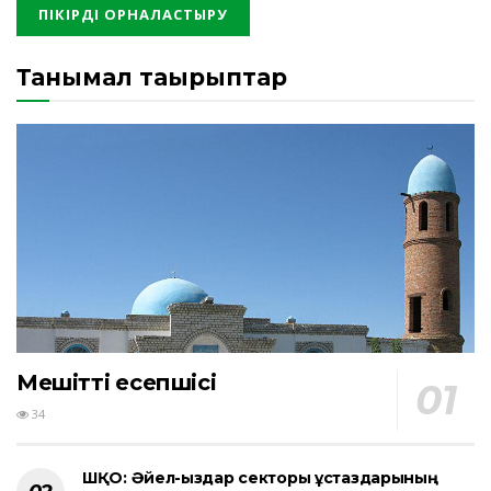
Танымал тақырыптар
Мешіттің есепшісі
34
ШҚО: Әйел-қыздар секторы ұстаздарының