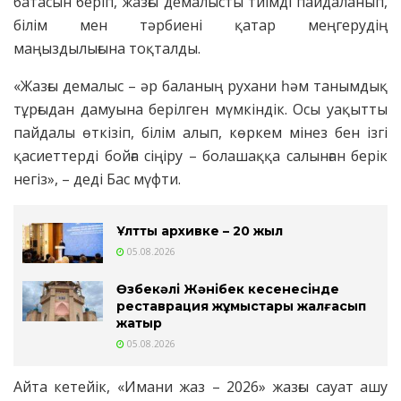
батасын беріп, жазғы демалысты тиімді пайдаланып,
білім мен тәрбиені қатар меңгерудің
маңыздылығына тоқталды.
«Жазғы демалыс – әр баланың рухани һәм танымдық
тұрғыдан дамуына берілген мүмкіндік. Осы уақытты
пайдалы өткізіп, білім алып, көркем мінез бен ізгі
қасиеттерді бойға сіңіру – болашаққа салынған берік
негіз», – деді Бас мүфти.
Ұлттық архивке – 20 жыл
05.08.2026
Өзбекәлі Жәнібек кесенесінде
реставрация жұмыстары жалғасып
жатыр
05.08.2026
Айта кетейік, «Имани жаз – 2026» жазғы сауат ашу