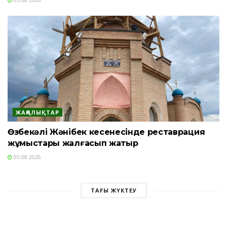
05.08.2026
ЖАҢАЛЫҚТАР
Өзбекәлі Жәнібек кесенесінде реставрация
жұмыстары жалғасып жатыр
05.08.2026
ТАҒЫ ЖҮКТЕУ