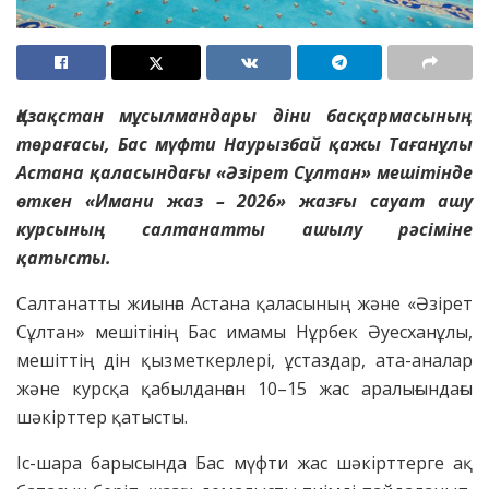
Қазақстан мұсылмандары діни басқармасының
төрағасы, Бас мүфти Наурызбай қажы Тағанұлы
Астана қаласындағы «Әзірет Сұлтан» мешітінде
өткен «Имани жаз – 2026» жазғы сауат ашу
курсының салтанатты ашылу рәсіміне
қатысты.
Салтанатты жиынға Астана қаласының және «Әзірет
Сұлтан» мешітінің Бас имамы Нұрбек Әуесханұлы,
мешіттің дін қызметкерлері, ұстаздар, ата-аналар
және курсқа қабылданған 10–15 жас аралығындағы
шәкірттер қатысты.
Іс-шара барысында Бас мүфти жас шәкірттерге ақ