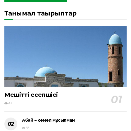
Танымал тақырыптар
Мешіттің есепшісі
47
Абай – кемел мұсылман
33