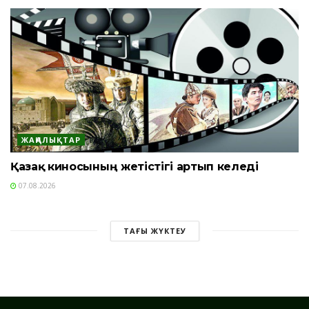
ЖАҢАЛЫҚТАР
Қазақ киносының жетістігі артып келеді
07.08.2026
ТАҒЫ ЖҮКТЕУ