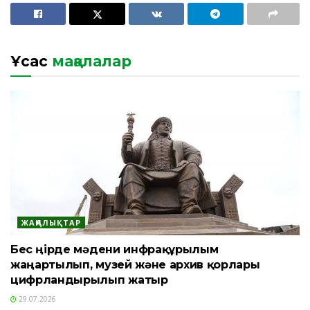
Ұқсас
мақалалар
ЖАҢАЛЫҚТАР
Бес өңірде мәдени инфрақұрылым
жаңартылып, музей және архив қорлары
цифрландырылып жатыр
29.07.2026