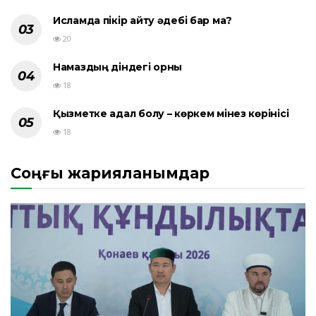
Исламда пікір айту әдебі бар ма?
20
Намаздың діндегі орны
18
Қызметке адал болу – көркем мінез көрінісі
18
Соңғы жарияланымдар