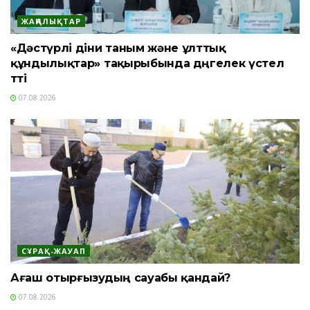
ЖАҢАЛЫҚТАР
«Дәстүрлі діни таным және ұлттық
құндылықтар» тақырыбында дөңгелек үстел
өтті
07.08.2026
СҰРАҚ-ЖАУАП
Ағаш отырғызудың сауабы қандай?
07.08.2026