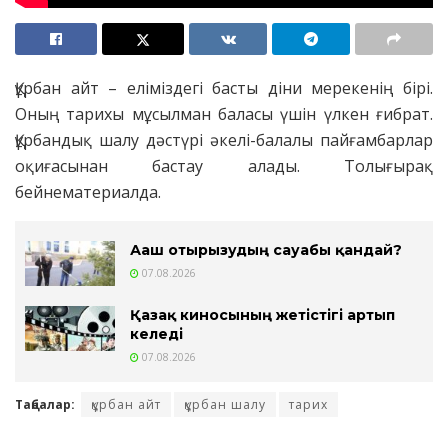
Құрбан айт – еліміздегі басты діни мерекенің бірі.
Оның тарихы мұсылман баласы үшін үлкен ғибрат.
Құрбандық шалу дәстүрі әкелі-балалы пайғамбарлар
оқиғасынан бастау алады. Толығырақ
бейнематериалда.
Ағаш отырғызудың сауабы қандай?
07.08.2026
Қазақ киносының жетістігі артып
келеді
07.08.2026
Таңбалар:
құрбан айт
құрбан шалу
тарих