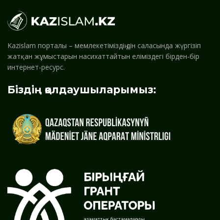
Kazislam порталы – мемлекетіміздің дін саласында жүргізіп
жатқан жұмыстарын насихаттайтын еліміздегі бірден-бір
интернет-ресурс.
Біздің қолдаушыларымыз: