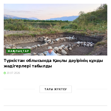
ЖАҢАЛЫҚТАР
Түркістан облысында Қаңлы дәуірінің құнды
жәдігерлері табылды
20.07.2026
ТАҒЫ ЖҮКТЕУ