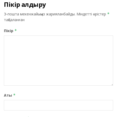
Пікір қалдыру
Э-пошта мекенжайыңыз жарияланбайды.
Міндетті өрістер
*
таңбаланған
Пікір
*
Аты
*