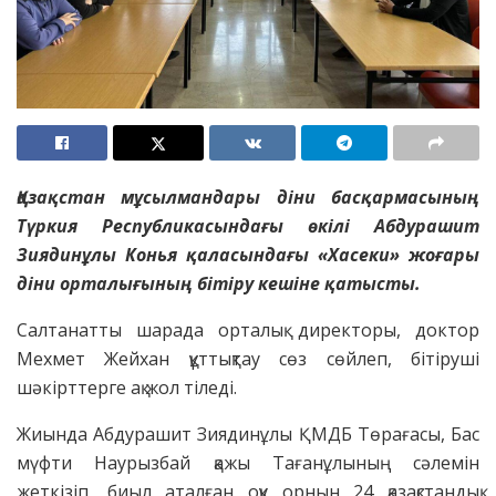
Қазақстан мұсылмандары діни басқармасының
Түркия Республикасындағы өкілі Абдурашит
Зиядинұлы Конья қаласындағы «Хасеки» жоғары
діни орталығының бітіру кешіне қатысты.
Салтанатты шарада орталық директоры, доктор
Мехмет Жейхан құттықтау сөз сөйлеп, бітіруші
шәкірттерге ақ жол тіледі.
Жиында Абдурашит Зиядинұлы ҚМДБ Төрағасы, Бас
мүфти Наурызбай қажы Тағанұлының сәлемін
жеткізіп, биыл аталған оқу орнын 24 қазақстандық