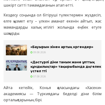
шәкірт сәтті тәмамдағанын атап өтті.
Кездесу соңында ол бітіруші түлектермен жүздесіп,
елге қызмет ету – үлкен аманат екенін айтып, жас
мамандарды халық игілігі жолында еңбек етуге
шақырды.
«Бауырын өзінен артық көргендер»
09.08.2026
«Дәстүрлі діни таным және ұлттық
құндылықтар» тақырыбында дөңгелек
үстел өтті
07.08.2026
Айта кетейік, Конья қаласындағы «Хасеки»
академиясы — Түркиядағы беделді діни білім
орталықтарының бірі.