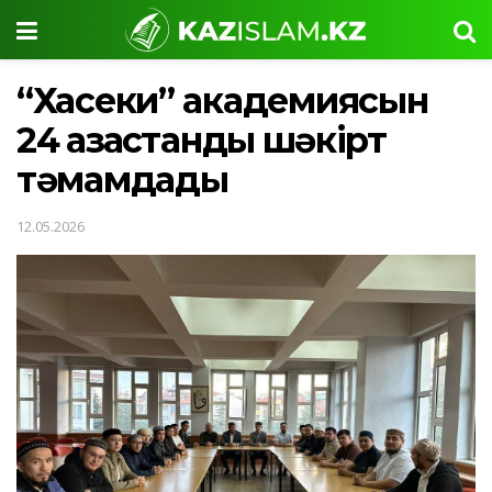
“Хасеки” академиясын
24 қазақстандық шәкірт
тәмамдады
12.05.2026