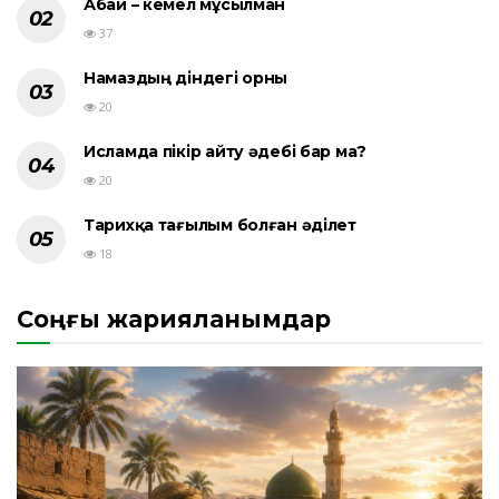
Абай – кемел мұсылман
37
Намаздың діндегі орны
20
Исламда пікір айту әдебі бар ма?
20
Тарихқа тағылым болған әділет
18
Соңғы жарияланымдар