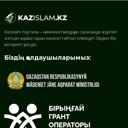
Kazislam порталы – мемлекетіміздің дін саласында жүргізіп
жатқан жұмыстарын насихаттайтын еліміздегі бірден-бір
интернет-ресурс.
Біздің қолдаушыларымыз: