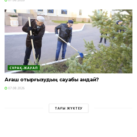
СҰРАҚ-ЖАУАП
Ағаш отырғызудың сауабы қандай?
07.08.2026
ТАҒЫ ЖҮКТЕУ