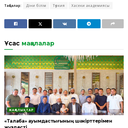
Таңбалар:
Діни білім
Түркия
Хасеки академиясы
Ұқсас
мақалалар
ЖАҢАЛЫҚТАР
«Талаба» қауымдастығының шәкірттерімен
жүздесті