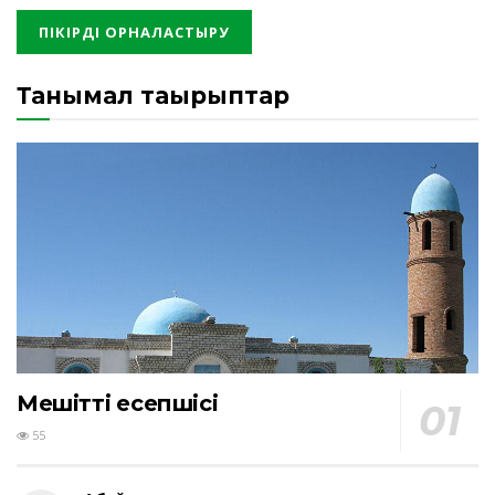
Танымал тақырыптар
Мешіттің есепшісі
55