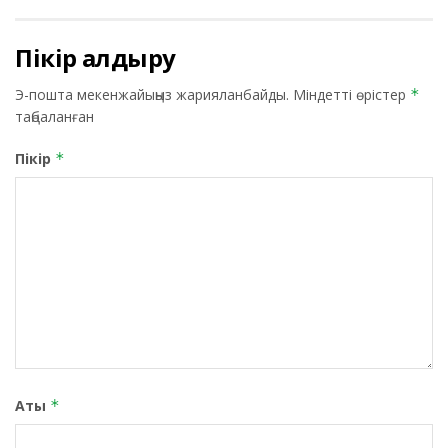
Пікір қалдыру
Э-пошта мекенжайыңыз жарияланбайды.
Міндетті өрістер
*
таңбаланған
Пікір
*
Аты
*