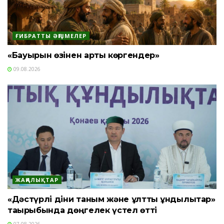
ҒИБРАТТЫ ӘҢГІМЕЛЕР
«Бауырын өзінен артық көргендер»
09.08.2026
ЖАҢАЛЫҚТАР
«Дәстүрлі діни таным және ұлттық құндылықтар»
тақырыбында дөңгелек үстел өтті
07.08.2026