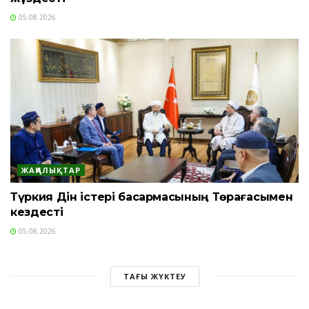
05.08.2026
ЖАҢАЛЫҚТАР
Түркия Дін істері басқармасының Төрағасымен
кездесті
05.08.2026
ТАҒЫ ЖҮКТЕУ