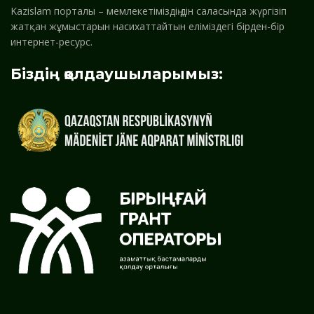
Kazislam порталы – мемлекетіміздің дін саласында жүргізіп
жатқан жұмыстарын насихаттайтын еліміздегі бірден-бір
интернет-ресурс.
Біздің қолдаушыларымыз: