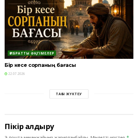
ҒИБРАТТЫ ӘҢГІМЕЛЕР
Бір кесе сорпаның бағасы
22.07.2026
ТАҒЫ ЖҮКТЕУ
Пікір қалдыру
Э-пошта мекенжайыңыз жарияланбайды.
Міндетті өрістер
*