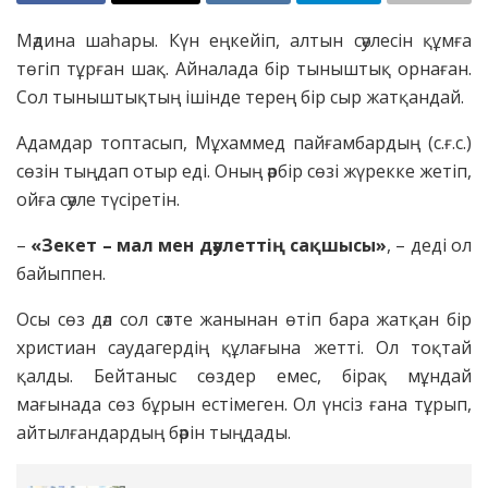
Мәдина шаһары. Күн еңкейіп, алтын сәулесін құмға
төгіп тұрған шақ. Айналада бір тыныштық орнаған.
Сол тыныштықтың ішінде терең бір сыр жатқандай.
Адамдар топтасып, Мұхаммед пайғамбардың (с.ғ.с.)
сөзін тыңдап отыр еді. Оның әрбір сөзі жүрекке жетіп,
ойға сәуле түсіретін.
–
«Зекет
–
мал мен дәулеттің сақшысы»
, – деді ол
байыппен.
Осы сөз дәл сол сәтте жанынан өтіп бара жатқан бір
христиан саудагердің құлағына жетті. Ол тоқтай
қалды. Бейтаныс сөздер емес, бірақ мұндай
мағынада сөз бұрын естімеген. Ол үнсіз ғана тұрып,
айтылғандардың бәрін тыңдады.