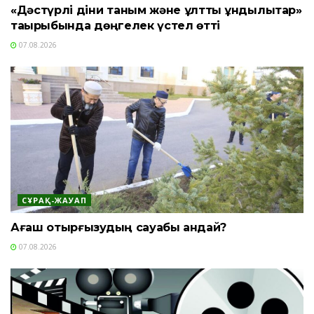
«Дәстүрлі діни таным және ұлттық құндылықтар»
тақырыбында дөңгелек үстел өтті
07.08.2026
СҰРАҚ-ЖАУАП
Ағаш отырғызудың сауабы қандай?
07.08.2026