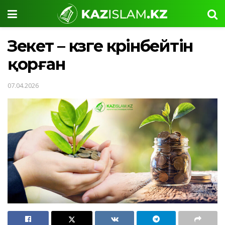
Зекет – көзге көрінбейтін
қорған
07.04.2026