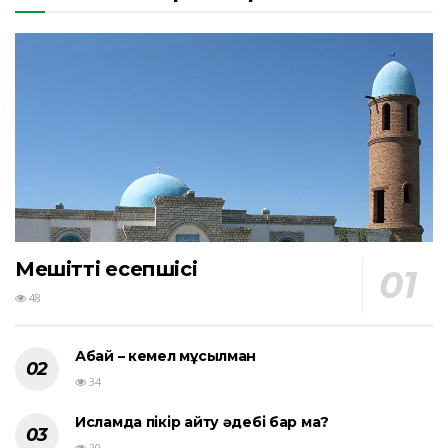
Мешіттің есепшісі
48
Абай – кемел мұсылман
34
Исламда пікір айту әдебі бар ма?
20