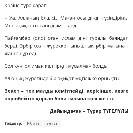
Көзіне тура қарап:
– Уа, Алланың Елшісі… Маған осы дінді түсіндіріңіз.
Мен ақиқатты таныдым, – деді.
Пайғамбар (с.ғ.с.) оған ислам діні туралы баяндап
берді. Әрбір сөз – жүрекке тыныштық, әрбір мағына –
жанға нұр еді.
Сол күні ол иман келтірңп, мұсылман болды.
Ал оның жүрегінде бір ақиқат мәңгілікке орнықты:
З
екет
–
тек малды кемітпейді,
керісінше, көзге
көрінбейтін қорған бол
атынына көзі жетті.
Дайындаған – Тұрар ТҮГЕЛҰЛЫ
Таңбалар:
Ғибрат
Зекет