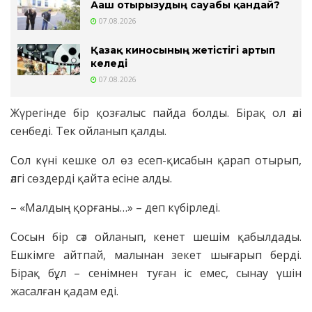
Ағаш отырғызудың сауабы қандай?
07.08.2026
Қазақ киносының жетістігі артып
келеді
07.08.2026
Жүрегінде бір қозғалыс пайда болды. Бірақ ол әлі
сенбеді. Тек ойланып қалды.
Сол күні кешке ол өз есеп-қисабын қарап отырып,
әлгі сөздерді қайта есіне алды.
– «Малдың қорғаны…» – деп күбірледі.
Сосын бір сәт ойланып, кенет шешім қабылдады.
Ешкімге айтпай, малынан зекет шығарып берді.
Бірақ бұл – сенімнен туған іс емес, сынау үшін
жасалған қадам еді.