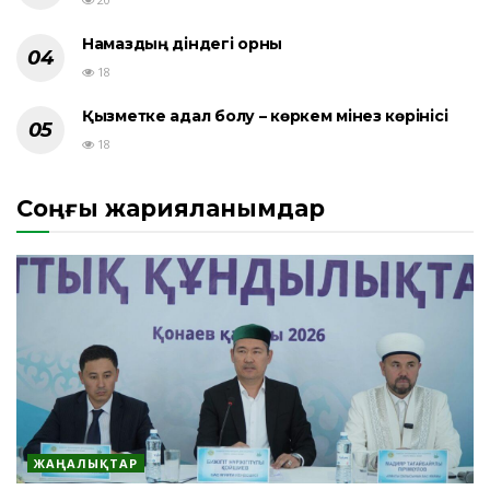
Намаздың діндегі орны
18
Қызметке адал болу – көркем мінез көрінісі
18
Соңғы жарияланымдар
ЖАҢАЛЫҚТАР