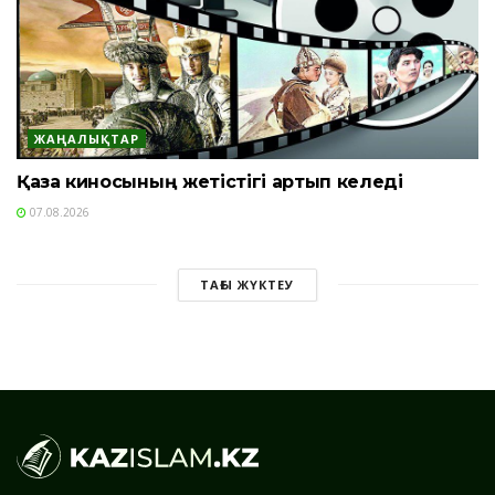
ЖАҢАЛЫҚТАР
Қазақ киносының жетістігі артып келеді
07.08.2026
ТАҒЫ ЖҮКТЕУ