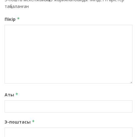
таңбаланған
Пікір
*
Аты
*
Э-поштасы
*