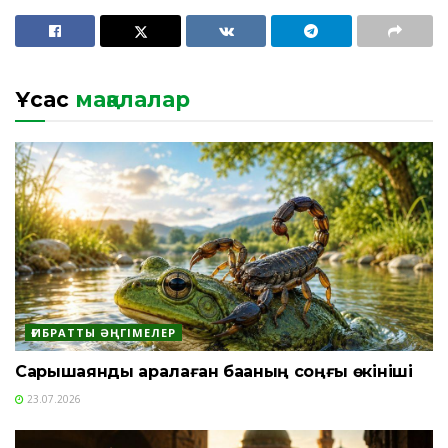
Ұқсас
мақалалар
ҒИБРАТТЫ ӘҢГІМЕЛЕР
Сарышаянды арқалаған бақаның соңғы өкініші
23.07.2026