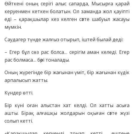
Өйткені оның серігі алыс сапарда, Мысырға қарай
керуенмен кеткен болатын. Ол заманда жол қауіпті
еді – қарақшылар кез келген сәтте шабуыл жасауы
мүмкін.
Саудагер түнде жалғыз отырып, іштей былай деді:
– Егер бұл сөз рас болса… серігім аман келеді. Егер
рас болмаса… бәрі тоналады.
Оның жүрегінде бір жағынан үміт, бір жағынан күдік
арпалысып жатты.
Күндер өтті.
Бір күні оған алыстан хат келді. Ол хатты асыға
ашты. Бірақ алғашқы жолдарын оқыған сәтте жүзі
солып кетті.
«Қарақшылар керуенді тонап кетті… ештеңе