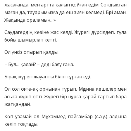
жасағанда, мен артта қалып қойған едім. Сондықтан
маған да, тауарымызға да еш зиян келмеді. Бәрі аман.
Жақында ораламын…»
Саудагердің көзіне жас келді. Жүрегі дүрсілдеп, тұла
бойы шымырлап кетті.
Ол үнсіз отырып қалды.
– Бұл… қалай? – деді баяу ғана.
Бірақ жүрегі жауапты біліп тұрған еді.
Ол сол сәтте-ақ орнынан тұрып, Мәдина көшелерімен
асыға жүріп өтті. Жүрегі бір нұрға қарай тартып бара
жатқандай.
Көп ұзамай ол Мұхаммед пайғамбар (с.а.у.) алдына
келіп тоқтады.