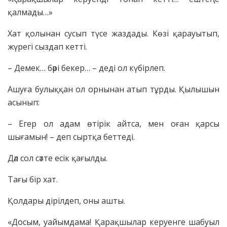
қалмады…»
Хат қолынан сусып түсе жаздады. Көзі қарауытып,
жүрегі сыздап кетті.
– Демек… бәрі бекер… – деді ол күбірлеп.
Ашуға булыққан ол орнынан атып тұрды. Қылышын
асынып:
– Егер ол адам өтірік айтса, мен оған қарсы
шығамын! – деп сыртқа беттеді.
Дәл сол сәтте есік қағылды.
Тағы бір хат.
Қолдары дірілдеп, оны ашты.
«Досым, уайымдама! Қарақшылар керуенге шабуыл