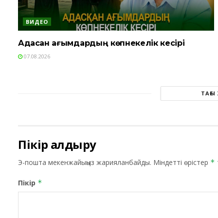
ВИДЕО
Адасқан ағымдардың көпнекелік кесірі
07.08.2026
ТАҒЫ
Пікір қалдыру
Э-пошта мекенжайыңыз жарияланбайды.
Міндетті өрістер
*
Пікір
*