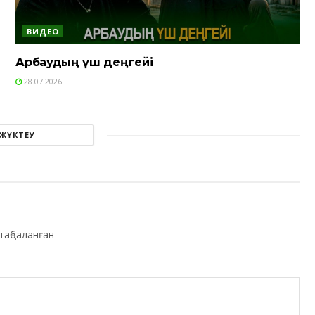
ВИДЕО
Арбаудың үш деңгейі
28.07.2026
 ЖҮКТЕУ
таңбаланған