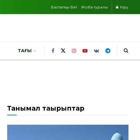
Бастапқы бет
Жоба туралы
Кіру
ТАҒЫ
Танымал тақырыптар