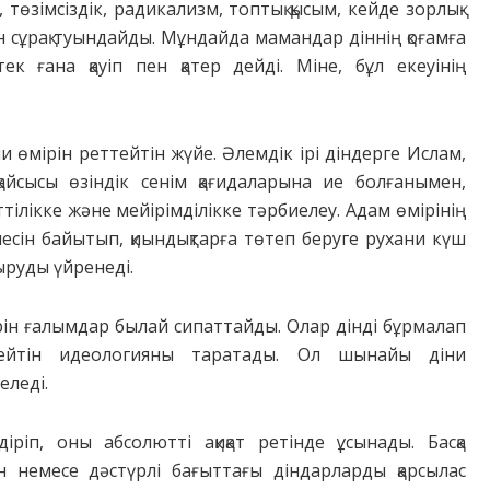
төзімсіздік, радикализм, топтық қысым, кейде зорлық-
ген сұрақ туындайды. Мұндайда мамандар діннің қоғамға
ек ғана қауіп пен қатер дейді. Міне, бұл екеуінің
 өмірін реттейтін жүйе. Әлемдік ірі діндерге Ислам,
айсысы өзіндік сенім қағидаларына ие болғанымен,
ттілікке және мейірімділікке тәрбиелеу. Адам өмірінің
есін байытып, қиындықтарға төтеп беруге рухани күш
ыруды үйренеді.
рін ғалымдар былай сипаттайды. Олар дінді бұрмалап
здейтін идеологияны таратады. Ол шынайы діни
еледі.
іріп, оны абсолютті ақиқат ретінде ұсынады. Басқа
ін немесе дәстүрлі бағыттағы діндарларды қарсылас