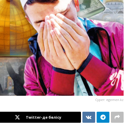
Сурет: egemen.kz
Twitter-де бөлісу