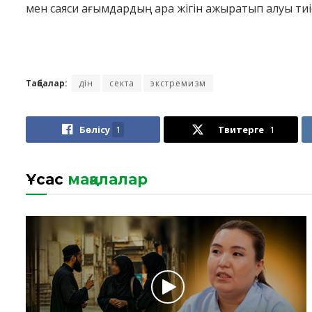
мен саяси ағымдардың ара жігін ажыратып алуы тиі
Таңбалар:
дін
секта
экстремизм
Бөлісу
1
Твитерге
1
Ұқсас
мақалалар