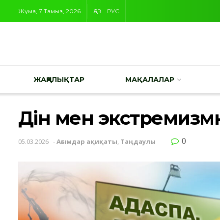
Жұма, 7 Тамыз, 2026
ҚАЗ
РУС
ЖАҢАЛЫҚТАР
МАҚАЛАЛАР
Дін мен экстремизм
0
05.03.2026
-
Ағымдар ақиқаты
,
Таңдаулы