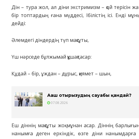
Дін – тура жол, ал діни экстримизм – қой терісін жам
бір топтардың ғана мүддесі, Ібілістің ісі. Енді м
дейді:
Әлемдегi дiндердiң түп мақсұты,
Үш нәрседе бұлжымай құшақтасар:
Құдай – бір, ұждан – дұрыс, қиямет – шын,
Ағаш отырғызудың сауабы қандай?
07.08.2026
Еш дiннiң мақсұты жоқ мұнан асар. Діннің барлығын
нанымға деген еркіндік, өзге діни нанымдарға ж