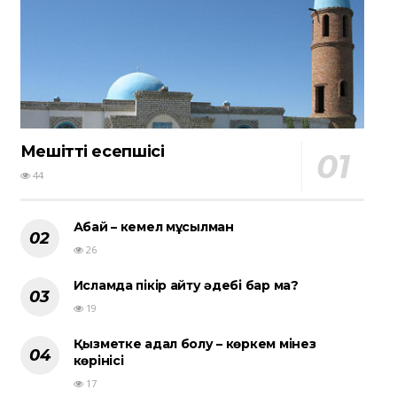
Мешіттің есепшісі
44
Абай – кемел мұсылман
26
Исламда пікір айту әдебі бар ма?
19
Қызметке адал болу – көркем мінез
көрінісі
17