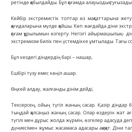
ретінде қабылдайды. Бұл қоғамда алауыздық туғызады
Кейбір экстремистік топтар өз мақсаттарына жету 
қағидаларына мүлде қайшы. Көп жағдайда діни экстр
қоғам құрылымын өзгерту. Негізгі айырмашылық – д
экстремизм билік пен үстемдікке ұмтылады. Тағы с
Бұл кездегi дiндердiң бәрi – нашар,
Ешбiрi түзу емес көңiл ашар.
Өңкей алдау, жалғанды дiнiм дейдi,
Тексерсең, ойың түгiл жаның сасар. Қазір діндар
тыңдай қалсаңыз жаның сасар. Олар өздерін жат а
түгілі мен дұрыс жолда жүрмін, өзгелер адасуда де
дүниесімен жұмыс жасамаса адасары ақиқат. Діни т