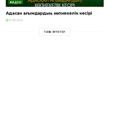
ВИДЕО
Адасқан ағымдардың көпнекелік кесірі
07.08.2026
ТАҒЫ ЖҮКТЕУ