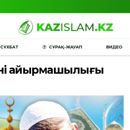
СҰХБАТ
СҰРАҚ-ЖАУАП
ВИДЕО
нің айырмашылығы