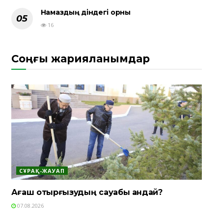
Намаздың діндегі орны
16
Соңғы жарияланымдар
СҰРАҚ-ЖАУАП
Ағаш отырғызудың сауабы қандай?
07.08.2026