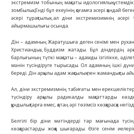
экстремизм тобының мақсаты идологиялық үстемдік, 
зомбылық. Енді бұл екеуінің қоғамға әсері қандай бе
әсері тұрақтылық ал діни экстремизимнің әсері т
айырмашылығы осында.
Дін – адамның Жаратушыға деген сенімі мен рухани
Христиандық, Буддизм жатады. Бұл діндердің әрқ
барлығының түпкі мақсаты – адамды ізгілікке, әділе
мәнін түсіндіруге тырысады. Ол адамның ішкі дүни
береді. Дін арқылы адам жақсылық пен жамандықты ай
Ал, діни экстремизмнің табиғаты мен ерекшелікте
түсіндіру арқылы радикалды мақсаттарды кө
құндылықтарға емес, қатаң әрі төзімсіз көзқарасқа негізд
Белгілі бір діни мәтіндерді тар мағынада түсінд
көзқарастарды жоққа шығарады. Өзге сенім иелер