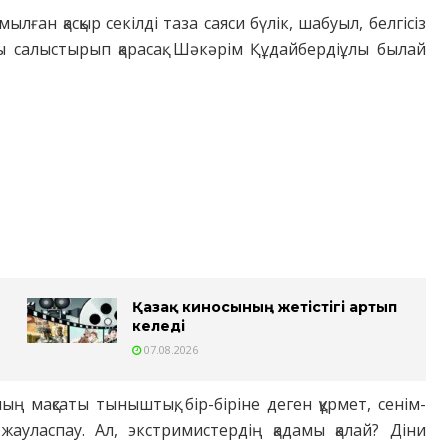
ылған қасқыр секілді таза саяси бүлік, шабуыл, белгісіз
ұны салыстырып қарасақ. Шәкәрім Құдайбердіұлы былай
Қазақ киносының жетістігі артып
келеді
07.08.2026
ың мақсаты тыныштық, бір-біріне деген құрмет, сенім-
ауласпау. Ал, экстримистердің қадамы қалай? Діни