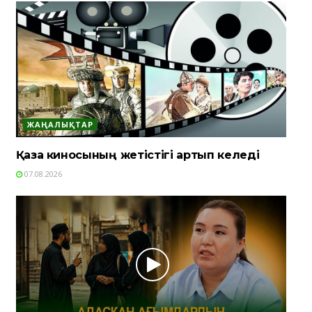
ЖАҢАЛЫҚТАР
Қазақ киносының жетістігі артып келеді
07.08.2026