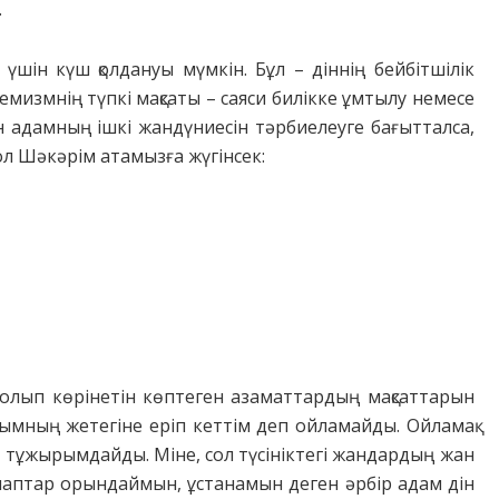
.
үшін күш қолдануы мүмкін. Бұл – діннің бейбітшілік
емизмнің түпкі мақсаты – саяси билікке ұмтылу немесе
ін адамның ішкі жандүниесін тәрбиелеуге бағытталса,
ол Шәкәрім атамызға жүгінсек:
 болып көрінетін көптеген азаматтардың мақсаттарын
ғымның жетегіне еріп кеттім деп ойламайды. Ойламақ
п тұжырымдайды. Міне, сол түсініктегі жандардың жан
алаптар орындаймын, ұстанамын деген әрбір адам дін