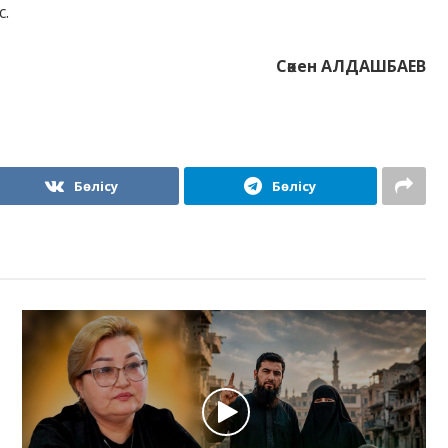
с.
Сәкен АЛДАШБАЕВ
Бөлісу
Бөлісу