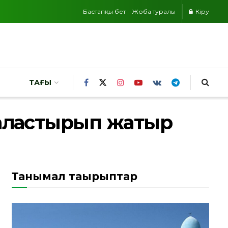
Бастапқы бет
Жоба туралы
Кіру
ТАҒЫ
жалғастырып жатыр
Танымал тақырыптар