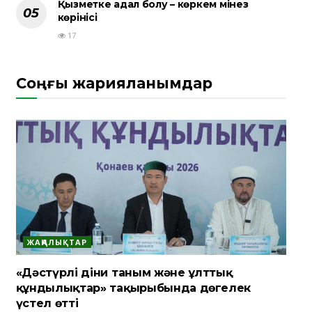
Қызметке адал болу – көркем мінез
көрінісі
17
Соңғы жарияланымдар
ЖАҢАЛЫҚТАР
«Дәстүрлі діни таным және ұлттық
құндылықтар» тақырыбында дөңгелек
үстел өтті