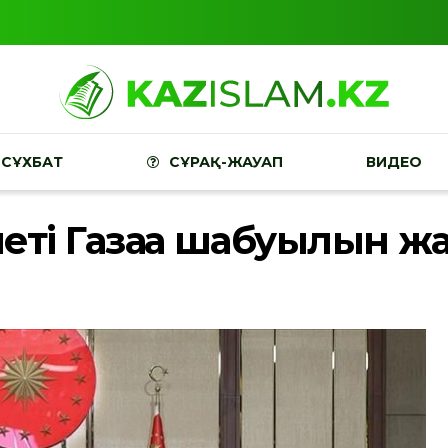
СҰХБАТ
СҰРАҚ-ЖАУАП
ВИДЕО
іметі Газаға шабуылын 