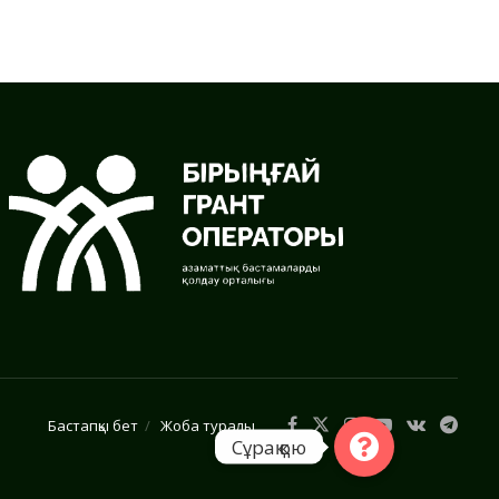
Бастапқы бет
Жоба туралы
Сұрақ қою