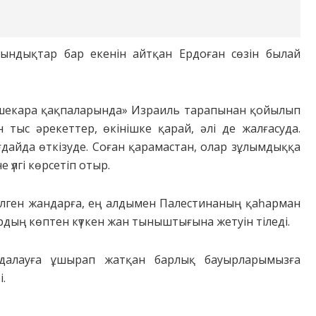
қиындықтар бар екенін айтқан Ердоған сөзін былай
е шекара қақпаларында» Израиль тарапынан қойылып
тыс әрекеттер, өкінішке қарай, әлі де жалғасуда.
айда өткізуде. Соған қарамастан, олар зұлымдыққа
е үлгі көрсетіп отыр.
езілген жандарға, ең алдымен Палестинаның қаһарман
рдың көптен күткен жан тыныштығына жетуін тіледі.
қудалауға ұшырап жатқан барлық бауырларымызға
.