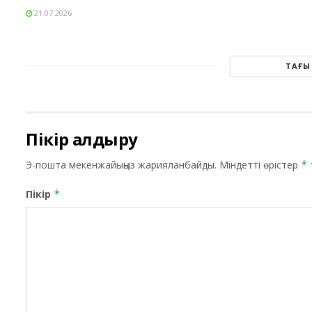
21.07.2026
ТАҒЫ
Пікір қалдыру
Э-пошта мекенжайыңыз жарияланбайды.
Міндетті өрістер
*
Пікір
*