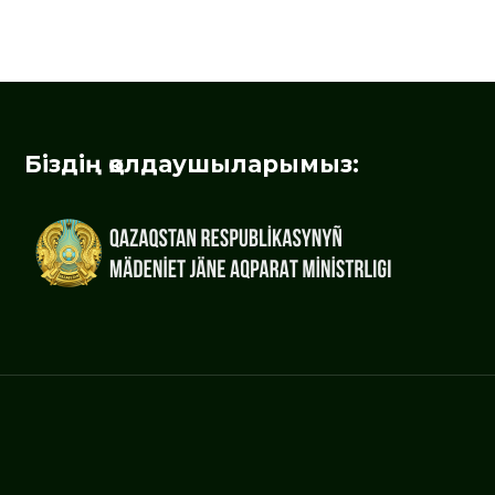
Біздің қолдаушыларымыз: