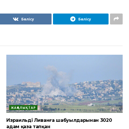
Бөлісу
Бөлісу
ЖАҢАЛЫҚТАР
Израильдің Ливанға шабуылдарынан 3020
адам қаза тапқан