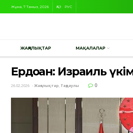
Жұма, 7 Тамыз, 2026
ҚАЗ
РУС
ЖАҢАЛЫҚТАР
МАҚАЛАЛАР
Ердоған: Израиль үк
0
26.02.2026
-
Жаңалықтар
,
Таңдаулы