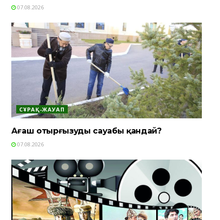
07.08.2026
СҰРАҚ-ЖАУАП
Ағаш отырғызудың сауабы қандай?
07.08.2026