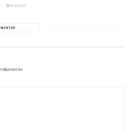
20.05.2026
 ЖҮКТЕУ
таңбаланған