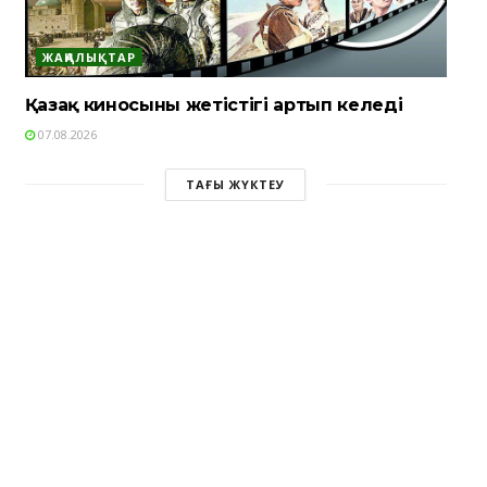
ЖАҢАЛЫҚТАР
Қазақ киносының жетістігі артып келеді
07.08.2026
ТАҒЫ ЖҮКТЕУ