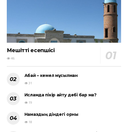
Мешіттің есепшісі
46
Абай – кемел мұсылман
31
Исламда пікір айту әдебі бар ма?
19
Намаздың діндегі орны
18