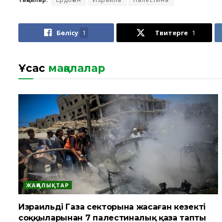
Бөлісу
1
Твитерге
1
Ұқсас
мақалалар
ЖАҢАЛЫҚТАР
Израильдің Газа секторына жасаған кезекті
соққыларынан 7 палестиналық қаза тапты