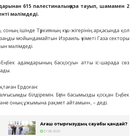
арынан 615 палестиналық қаза тауып, шамамен 2
нті мәлімдеді.
 соның ішінде Түркияның күш-жігерінің арқасында қол
, заңды мойындамайтын Израиль үкіметі Газа секторы
ын мәлімдеді.
«Еңбек адамдарының басқосуы» атты іс-шарада сөз
ады.
қтаған Ердоған:
лғысымды білдіремін. Бүгін басымызды қосқан Еңбек
және оның ұжымына рақмет айтамын», – деді.
Ағаш отырғызудың сауабы қандай?
07.08.2026