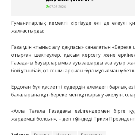
07.08.2026
Гуманитарлық көмекті кіргізуде әлі де елеулі 
жалғастырды:
Газа үшін «тыныс алу қақпасы» саналатын «Берек
отырған шектеулер, қысым көрсету және еркінен 
Газадағы бауырларымыз ауызашарды аса ауыр жағд
бой ұсынбай, өз сенімі арқылы бүкіл мұсылман үмбетін
Ердоған бұл қасиетті күндердің әлемдегі барлық 
балаларына құт-береке мен құтқарылу әкелуін, ола
«Алла Тағала Газадағы езілгендермен бірге 
жәрдемші болсын», – деп түйіндеді Түркия Президенті
Таңбалар:
Ердоған
Израиль
Палестина