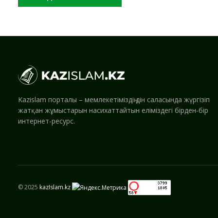
Kazislam порталы – мемлекетіміздің дін саласында жүргізіп
жатқан жұмыстарын насихаттайтын еліміздегі бірден-бір
интернет-ресурс.
© 2025
kazIslam.kz