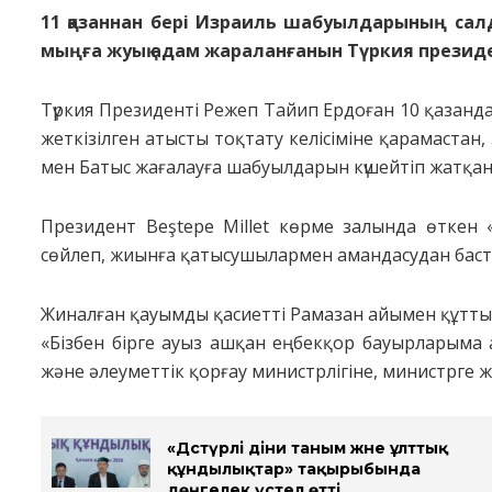
11 қазаннан бері Израиль шабуылдарының салд
мыңға жуық адам жараланғанын Түркия президе
Түркия Президенті Режеп Тайип Ердоған 10 қазанда,
жеткізілген атысты тоқтату келісіміне қарамастан
мен Батыс жағалауға шабуылдарын күшейтіп жатқан
Президент Beştepe Millet көрме залында өткен 
сөйлеп, жиынға қатысушылармен амандасудан баст
Жиналған қауымды қасиетті Рамазан айымен құтты
«Бізбен бірге ауыз ашқан еңбекқор бауырларыма а
және әлеуметтік қорғау министрлігіне, министрге 
«Дәстүрлі діни таным және ұлттық
құндылықтар» тақырыбында
дөңгелек үстел өтті