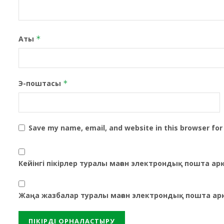
Аты
*
Э-поштасы
*
Save my name, email, and website in this browser for
Кейінгі пікірлер туралы маған электрондық пошта а
Жаңа жазбалар туралы маған электрондық пошта ар