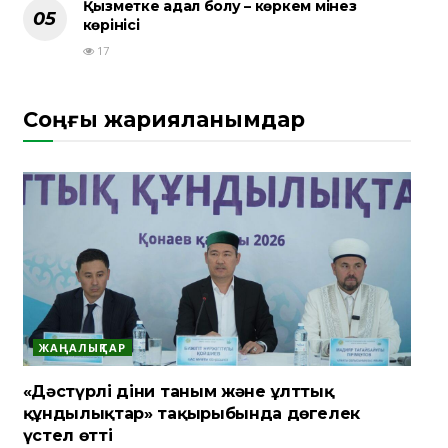
Қызметке адал болу – көркем мінез
көрінісі
17
Соңғы жарияланымдар
ЖАҢАЛЫҚТАР
«Дәстүрлі діни таным және ұлттық
құндылықтар» тақырыбында дөңгелек
үстел өтті