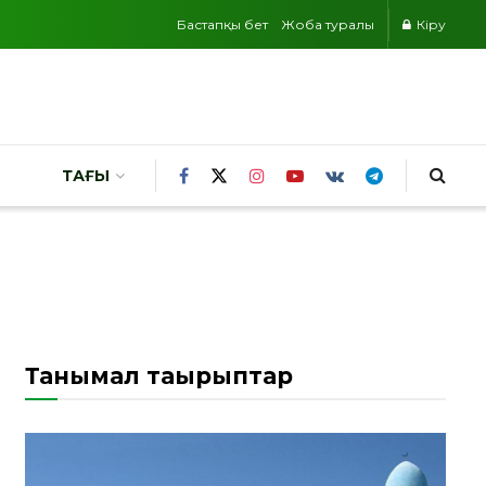
Бастапқы бет
Жоба туралы
Кіру
ТАҒЫ
Танымал тақырыптар