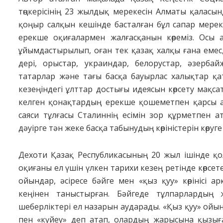
төңкерісінің 23 жылдық мерекесін Алматы қаласы
қоңыр салқын кешінде басталған бұл сапар мереке
ерекше оқиғалармен жалғасқанын көреміз. Осы
ұйымдастырылып, оған тек қазақ халқы ғана емес, 
дері, орыстар, украиндар, белорус­тар, әзербайж
татарлар және тағы басқа бауырлас халықтар қаты
кезеңіндегі ұлттар достығы идея­сын көрсету мақ
келген қонақтардың ерекше қошеметпен қарсы а
саяси тұлғасы Сталиннің есімін зор құрметпен а
дәуірге тән жеке басқа табынудың көріністерін көруг
Дехоти Қазақ Республикасының 20 жыл ішінде қо
оқиғаны ел үшін үлкен тарихи кезең ретінде көрсе
ойындар, әсіресе бәйге мен «қыз қуу» көрінісі 
кеңінен та­ныстырған. Бәйгеде тұлпарлардың 
шеберліктері ел назарын аударады. «Қыз қуу» ойын
пен «күйеу» деп атап, олардың жарысына қызыға