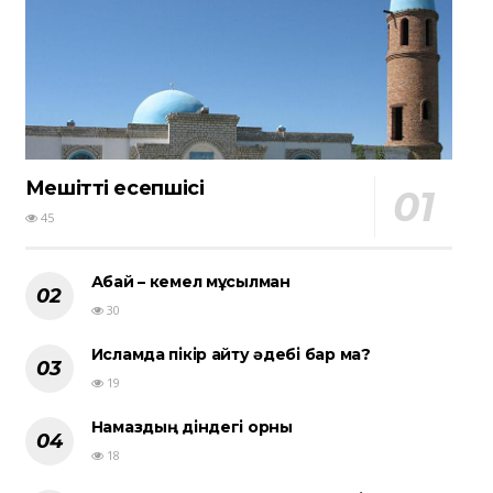
Мешіттің есепшісі
45
Абай – кемел мұсылман
30
Исламда пікір айту әдебі бар ма?
19
Намаздың діндегі орны
18