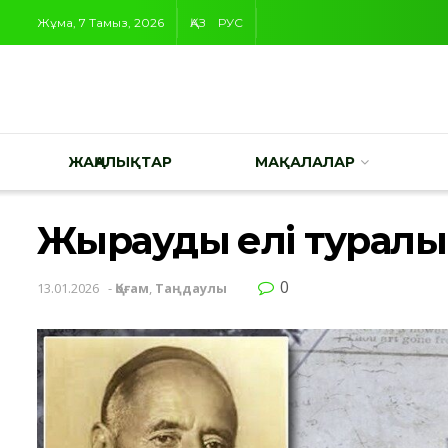
Жұма, 7 Тамыз, 2026
ҚАЗ
РУС
ЖАҢАЛЫҚТАР
МАҚАЛАЛАР
Жыраудың елі туралы
0
13.01.2026
-
Қоғам
,
Таңдаулы