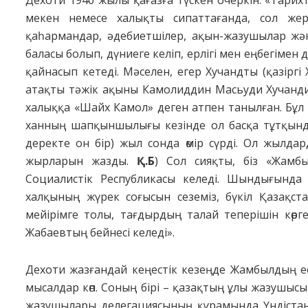
Дехоти 1940 жылы қағазға түскен очеркін: «Тарихт
мекен немесе халықты сипаттағанда, сол жер
қаһармандар, әдебиетшілер, ақын-жазушылар және
баласы болып, дүниеге келіп, ерлігі мен еңбегімен 
қайнасып кетеді. Мәселен, егер Хучандты (қазіргі 
атақты тәжік ақыны Камолиддин Масьуди Хучанди
халыққа «Шайх Камол» деген атпен танылған. Бұл
ханның шапқыншылығы кезінде ол басқа тұтқында
деректе он бір) жыл сонда өмір сүрді. Ол жылд
жырларын жазды.
Қ.Б
) Сол сияқты, біз «Жамбы
Социалистік Республикасы келеді. Шындығында 
халқының жүрек соғысын сеземіз, бүкіл Қазақст
мейірімге толы, тағдырдың талай теперішін көр
Жабаевтың бейнесі келеді».
Дехоти жазғандай кеңестік кезеңде Жамбылдың ес
мысалдар көп. Соның бірі – қазақтың ұлы жазушысы
жазушылары делегациясының құрамында Үндістанға