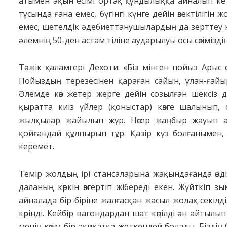
атымен ақын есімі ортақ құндылыққа айналып ке
тұсында ғана емес, бүгінгі күнге дейін өзектілігін
емес, шетелдік әдебиеттанушылардың да зерттеу
әлемнің 50-ден астам тіліне аударылуы осы сөзімізді
Тәжік қаламгері Дехоти: «Біз мінген пойыз Арыс с
Пойыздың терезесінен қараған сайын, ұлан-ғайыр
Әлемде көз жетер жерге дейін созылған шексіз д
қыратта киіз үйлер (қоныстар) көзге шалынып,
жылқылар жайылып жүр. Нөсер жаңбыр жауып аш
қойғандай құлпырып тұр. Қазір күз болғанымен, 
керемет.
Темір жолдың ірі стансаларына жақын­дағанда өндір
даланың көркін өзгертіп жібереді екен. Жүйткіп 
айналада бір-біріне жалғасқан жасыл жолақ секілд
көрінді. Кейбір вагондардан шат көңілді ән айтылы
менің көзім бір ақиқатқа жеткендей болады. Бізді