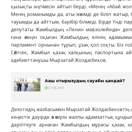
қызықты әңгімесін айтып берді. «Менің «Абай жол
Менің романымды да, аты-жөнімді де біліп жатыр, 
тауымды да айттым, бәрібір білмеді. Бірде Үнді п
депутаты Жамбылдың «Ленин мавзолейінде» деге
ғана өлеңін оқыған Жамбылдың елінің адамымын,
парламент орнынан тұрып, ұзақ қол соқты. Біз ғ
Сөйтсек, Жамбыл қазақ халқының пас­портына ай
әдебиеттанушы Мырзатай Жолдасбеков.
Ағаш отырғызудың сауабы қандай?
07.08.2026
Дехотидің жазбасымен Мырзатай Жолдасбековтің ау
кеңес­тік дәуірде өз өмірін жалпы адамзаттық құнд
дәріптеуге арнаған Жамбылдың мұрасы қазақ хал