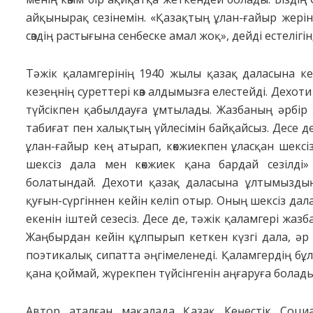
айқынырақ сезінемін. «Қазақтың ұлан-ғайыр жерін
сөздің растығына сенбеске амал жоқ», дейді естелігін
Тәжік қаламгерінің 1940 жылы қазақ даласына ке
кезеңнің суреттері көз алдымызға елестейді. Дехоти
түйсікпен қабылдауға ұмтылады. Жазбаның әрбір
табиғат пен халықтың үйлесімін байқайсыз. Десе де
ұлан-ғайыр кең атырап, көкжиекпен ұласқан шексі
шексіз дала мен көкжиек қана бардай сезілді»
болатындай. Дехоти қазақ даласына ұлтымызды
қуғын-сүргіннен кейін келіп отыр. Оның шексіз дал
екенін іштей сезесіз. Десе де, тәжік қаламгері жаз
Жаңбырдан кейін құлпырып кеткен күзгі дала, әр
поэтикалық сипатта әңгімеленеді. Қаламгердің бұл
қана қоймай, жүрекпен түйсінгенін аңғаруға болады
Автор аталған мақалада Қазақ Кеңестік Соци