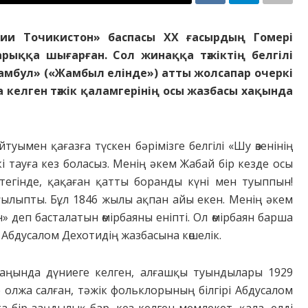
ии Точикистон» баспасы XX ғасырдың Гомері
ққа шығарған. Сол жинаққа тәжіктің белгілі
амбул» («Жамбыл елінде») атты жолсапар очеркі
ққа келген тәжік қаламгерінің осы жазбасы хақында
уымен қағазға түскен бәрімізге белгілі «Шу өзенінің
 тауға кез боласыз. Менің әкем Жабай бір кезде осы
тегінде, қақаған қатты боранды күні мен туыппын!
ғылыпты. Бұл 1846 жылы ақпан айы екен. Менің әкем
деп басталатын өмірбаяны еніпті. Ол өмірбаян барша
ей Абдусалом Дехотидің жазбасына көшелік.
аңында дүниеге келген, алғашқы туындылары 1929
 олжа салған, тәжік фольклорының білгірі Абдусалом