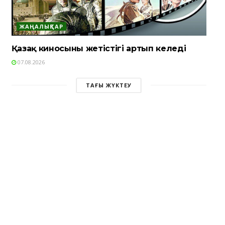
ЖАҢАЛЫҚТАР
Қазақ киносының жетістігі артып келеді
07.08.2026
ТАҒЫ ЖҮКТЕУ