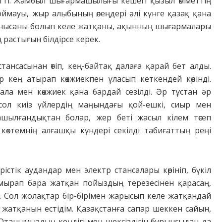
тті. Жамбыл шығармашылығы кешегі қызыл өкіметтің
 жоймауы, жыр алыбының өлеңдері әлі күнге қазақ қана
 нысаны болып келе жатқаны, ақынның шығармалары
ң растығын білдірсе керек.
тансасынан өтіп, кең-бай­тақ далаға қарай бет алды.
 кең атырап көкжиекпен ұласып кеткендей көрінді.
ала мен көкжиек қана бардай сезілді. Әр тұстан әр
 сол киіз үйлердің маңындағы қой-ешкі, сиыр мен
ылғандықтан болар, жер беті жасыл кілем төсеп
көктемнің алғашқы күндері секілді табиғаттың реңі
істік аудандар мен электр стансалары көрініп, бүкіл
зымырап бара жатқан пойыздың терезесінен қарасаң,
і. Сол жолақтар бір-бірімен жарысып келе жатқандай
п жатқанын естідім. Қазақстанға сапар шеккен сайын,
ң Отанымыздың кеңдігі мен шексіздігін бұрынғыдан да