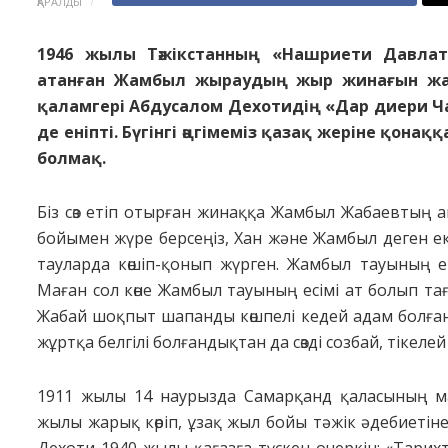
ҚАРАЛДЫ
1946 жылы Тәжікстанның «Нашриети Давлат
атанған Жамбыл жыраудың жыр жинағын жары
қаламгері Абдусалом Дехотидің «Дар диери Ч
де еніпті. Бүгінгі әңгімеміз қазақ жеріне қона
болмақ.
Біз сөз етіп отырған жинаққа Жамбыл Жабаевтың айт
бойымен жүре берсеңіз, Хан және Жамбыл деген екі
тауларда көшіп-қонып жүрген. Жамбыл тауының е
Маған сол көне Жамбыл тауының есімі ат болып та
Жабай шоқпыт шапанды көшпелі кедей адам болған» 
жұртқа белгілі болғандықтан да сөзді соз­бай, тікел
1911 жылы 14 наурызда Самарқанд қаласының м
жылы жарық көріп, ұзақ жыл бойы тәжік әдебиетіне