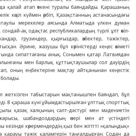
нда қалай атап өткені туралы баяндайды. Қарашаның
лік көңіл күймен өрбіп, Қазақстанның астанасындағы
 атаулы мерекелер аясында Алматыда үлкен думан
сондай-ақ одақтас республикалардың түрлі ұлт өкіл­
андар, грузиндер, қырғыз­дар, өзбектер, тәжіктер,
сқан. Әрине, жазушы бұл көріністерді кеңес өкіметі
сатында сипаттағаны анық. Сонымен қатар Латвиядан
лынғаны мен барлық құттықтаушылар сол дәуірдің
тап, оның еңбектеріне мақтау айтқанынан кеңестік
е болады.
л жеткізген табыстарын мақтанышпен баяндап, бұл
теді. 8 қараша күні ұйымдастырылған ұлттық спорттық
арқылы қазақ халқының салт-дәстүрі мен мәдениетін
жарысы, шабандоздардың өнері мен ат үстіндегі
ы кезінде көрермендердің қыз бен жігітті «қалыңдық»
 қарауы тәжік қаламгерін таңғалдырған. Содан да