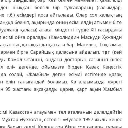
а бір заңдылық бар, кез келген мемлекет, қала, елді
ден шыққан белгілі бір тұлғалардың (ғалымдар,
 т.б.) есімдері қоса айтылады. Олар сол халықтың
даңққа бөленіп, ақырында оның есімі елдің атымен біте
Худжанд қаласы) атаса, міндетті түрде XІІ ғасырдағы
 есімі ойға оралады. (Камолиддин Масьуди Хужанди
 ақынның қазаққа да қатысы бар. Мәселен, Тоқтамыс
рмен бірге Сарайшық қаласына айдалып, төрт (кей
арды Камол Отанын, ондағы достарын сағынып өшпес
л елі» дегенде, ойымызға бірден Қазақ Кеңестік
да солай, «Жамбыл» деген есімді естігенде қазақ
ан елін танығандай боламыз. Көз алдымызда жүрегі
ген 95 жастағы ақсақалды қария, қарт ақын Жамбыл
імі Қазақстан атауымен тел аталғанын дәлелдейтін
 Мұхтар Әуезовтің естелігі. «Әуезов 1957 жылы кеңес
 барып келді. Келген соң бізге сол сапары туралы