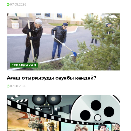
07.08.2026
СҰРАҚ-ЖАУАП
Ағаш отырғызудың сауабы қандай?
07.08.2026