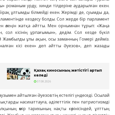
ы» романым урду, хинди тілдеріне аударылған екен.
бірақ ұлтымды білмейді екен. Жерімді де, суымды да,
арламентінде кездесу болды. Сол жерде бір парламент
н өлеңін жатқа айтты. Мен орнымнан тұрып: «Жаңа
 сол кісінің ұрпағымын», дедім. Сол кезде бүкіл
ой Жамбылды ұлы ақын, осы заманның Гомері дейміз.
налған кісі екен» деп айтты Әуезов», деп жазады
Қазақ киносының жетістігі артып
келеді
07.08.2026
зымен айтылған Әуезовтің естелігі үндеседі. Осылай
ылықтарды насихаттауға, әділеттілік пен патриотизмді
қының өмір тарихының нақты көрінісіндей, ұлттың