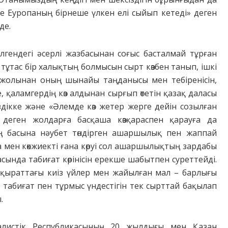
е Еуропаның бірнеше үлкен елі сыйып кетеді» деген
де.
лгендегі әсерлі жазбасынан соғыс басталмай тұрған
 тұтас бір халықтың болмысын сырт көзбен танып, ішкі
 жолынан оның шынайы таңданысы мен тебіренісін,
, қаламгердің көз алдынан сырғып өтетін қазақ даласы
здікке және «Әлемде көз жетер жерге дейін созылған
 деген жолдарға басқаша көзқараспен қарауға да
ң басына нәубет төндірген ашаршылық пен жаппай
а мен көкжиекті ғана көруі сол ашаршылықтың зардабы
басында табиғат көрінісін ерекше шабытпен суреттейді.
 қыраттағы киіз үйлер мен жайылған мал – барлығы
 табиғат пен тұрмыс үндестігін тек сырттай бақылап
.
алистік Республикасының 20 жылды­ғы мен Қазан