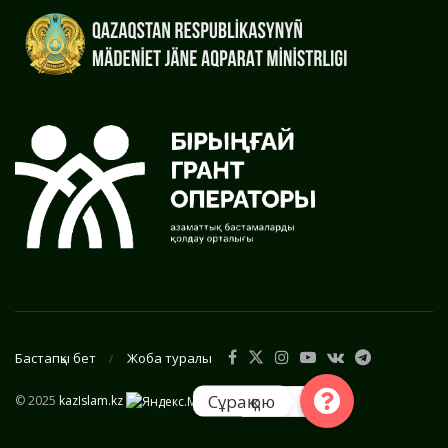
Бастапқы бет
Жоба туралы
Сұрақ қою
© 2025
kazIslam.kz