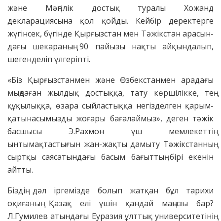
және Мәңгілік достық туралы Хожанд
декларациясына қол қойды. Кейбір деректерге
жүгінсек, бүгін­де Қырғызстан мен Тәжікстан ара­сын­
дағы шекараның 90 пайызы нақты айқындалып,
шегенделіп үлгеріпті.
«Біз Қырғызстанмен және Өзбекстанмен арадағы
мыңдаған жылдық достыққа, тату көршілікке, тең
құқылыққа, өзара сыйластыққа негізделген қарым-
қатынасымызды жоғары бағалаймыз», деген тәжік
басшысы Э.Рахмон үш мемлекеттің
ынтымақтастығын жан-жақты дамыту Тәжікстанның
сыртқы саясатындағы басым бағыттың бірі екенін
айтты.
Біздің дәл іргемізде болып жатқан бұл тарихи
оқиғаның Қазақ елі үшін қандай маңызы бар?
Л.Гумилев атындағы Еуразия ұлттық университетінің