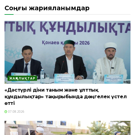
Соңғы жарияланымдар
ЖАҢАЛЫҚТАР
«Дәстүрлі діни таным және ұлттық
құндылықтар» тақырыбында дөңгелек үстел
өтті
07.08.2026