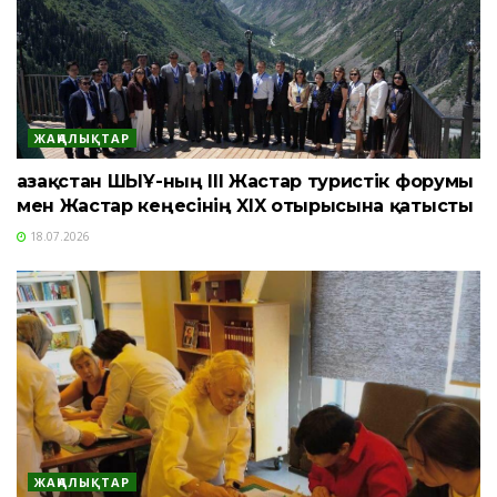
ЖАҢАЛЫҚТАР
Қазақстан ШЫҰ-ның III Жастар туристік форумы
мен Жастар кеңесінің XIX отырысына қатысты
18.07.2026
ЖАҢАЛЫҚТАР