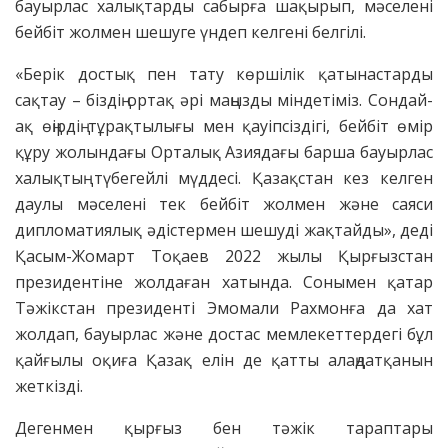
ба­уырлас халықтарды сабырға шақырып, мәселені
бейбіт жолмен шешуге үндеп келгені белгілі.
«Берік достық пен тату көршілік қатынастарды
сақтау – біздің ортақ әрі маңызды міндетіміз. Сондай-
ақ өңірдің тұрақтылығы мен қауіпсіздігі, бейбіт өмір
құру жолындағы Орталық Азиядағы барша бауырлас
халықтың түбегейлі мүддесі. Қазақстан кез келген
даулы мәселені тек бейбіт жолмен және саяси
дипломатиялық әдістермен шешуді жақтайды», деді
Қасым-Жомарт Тоқаев 2022 жылы Қырғызстан
президентіне жолдаған хатында. Сонымен қатар
Тәжікстан президенті Эмомали Рахмонға да хат
жолдап, бауырлас және достас мемлекеттердегі бұл
қайғылы оқиға Қазақ елін де қатты алаңдатқанын
жеткізді.
Дегенмен қырғыз бен тәжік тараптары