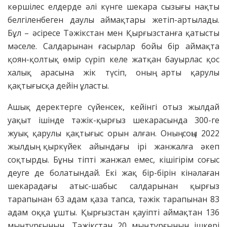
көршілес елдерде әлі күнге шекара сызығы нақты
белгіленбеген даулы аймақтары жетіп-артылады.
Бұл – әсіресе Тәжікстан мен Қырғызстанға қатысты
мәселе. Салдарынан ғасырлар бойы бір аймақта
қоян-қолтық өмір сүріп келе жатқан бауырлас қос
халық арасына жік түсіп, оның арты қарулы
қақтығысқа дейін ұласты.
Ашық деректерге сүйенсек, кейінгі отыз жылдай
уақыт ішінде тәжік-қырғыз шекарасында 300-ге
жуық қарулы қақтығыс орын алған. Оның соңы 2022
жылдың қыркүйек айындағы ірі жанжалға әкеп
соқтырды. Бұны тіпті жанжал емес, кішігірім соғыс
деуге де болатындай. Екі жақ бір-бірін кінәлаған
шекарадағы атыс-шабыс салдарынан қырғыз
тарапынан 63 адам қаза тапса, тәжік тарапынан 83
адам оққа ұшты. Қырғызстан қауіпті аймақтан 136
мың тұрғынын, Тәжікстан 20 мың тұрғынын ішкері