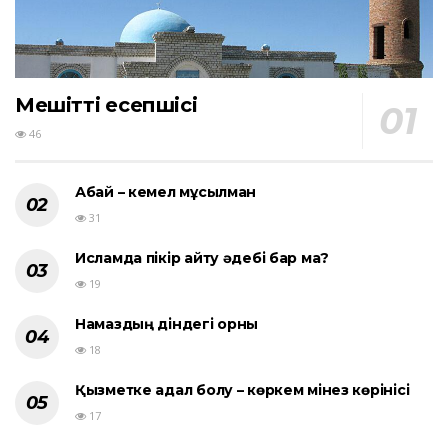
Мешіттің есепшісі
46
Абай – кемел мұсылман
31
Исламда пікір айту әдебі бар ма?
19
Намаздың діндегі орны
18
Қызметке адал болу – көркем мінез көрінісі
17