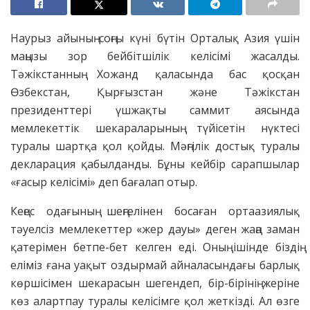
Наурыз айының соңғы күні бүтін Орталық Азия үшін
маңызы зор бейбітшілік келісімі жасалды.
Тәжікстанның Хожанд қаласында бас қосқан
Өзбекстан, Қырғызстан және Тәжікстан
президенттері үшжақты саммит аясында
мемлекеттік шекараларының түйісетін нүктесі
туралы шартқа қол қойды. Мәңгілік достық туралы
декларация қабылданды. Бұны кейбір сарапшылар
«ғасыр келісімі» деп бағалап отыр.
Кеңес одағының шеңгелінен босаған ортаазиялық
тәуелсіз мемлекеттер «жер дауы» деген жаңа заман
қатерімен бетпе-бет келген еді. Оның ішінде біздің
еліміз ғана уақыт оздырмай айналасындағы барлық
көршісімен шекарасын шегендеп, бір-бірінің жеріне
көз алартпау туралы келісімге қол жеткізді. Ал өзге