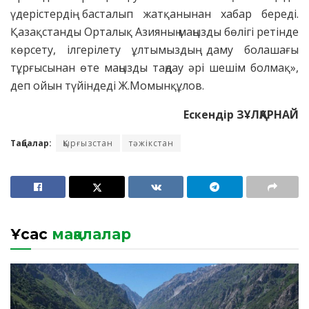
үдерістер­дің бас­талып жат­қанынан хабар бере­ді.
Қазақстан­ды Орталық Азия­ның маңызды бөлігі ретін­де
көрсету, ілгерілету ұлты­мыздың даму бола­шағы
тұрғысынан өте маңызды таңдау әрі шешім болмақ»,
деп ойын түйіндеді Ж.Момынқұлов.
Ескендір ЗҰЛҚАРНАЙ
Таңбалар:
Қырғызстан
тәжікстан
Ұқсас
мақалалар