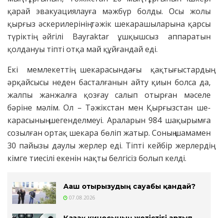
қарай эвакуациялауға мәжбүр болды. Осы жолы
қырғыз әскерилерінің тәжік шекарашыларына қарсы
түріктің әйгілі Bayraktar ұшқышсыз аппаратын
қолдануы тіпті отқа май құйғандай еді.
Екі мемлекеттің шекарасындағы қақтығыстардың
әрқайсысы неден басталғанын айту қиын болса да,
жалпы жанжалға қозғау салып отырған мәселе
бәріне мәлім. Ол – Тәжікстан мен Қырғызстан ше­
кара­сы­ның шегенделмеуі. Араларын 984 шақырымға
созылған ортақ шекара бөліп жатыр. Соның шамамен
30 па­йызы даулы жерлер еді. Тіпті кейбір жерлердің
кімге тиесілі екенін нақты белгісіз болып келді.
Ағаш отырғызудың сауабы қандай?
07.08.2026
Қазақ киносының жетістігі артып