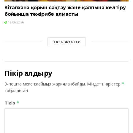
Кітапхана қорын сақтау және қалпына келтіру
бойынша тәжірибе алмасты
19.06.2026
ТАҒЫ ЖҮКТЕУ
Пікір қалдыру
Э-пошта мекенжайыңыз жарияланбайды.
Міндетті өрістер
*
таңбаланған
Пікір
*