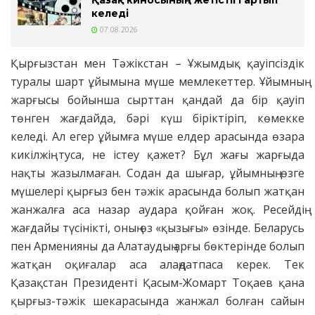
келеді
07.08.2026
Қырғызстан мен Тәжікстан – Ұжымдық қауіпсіздік
туралы шарт ұйымына мүше мемлекеттер. Ұйымның
жарғысы бойынша сырттан қандай да бір қауіп
төнген жағдайда, бәрі күш біріктіріп, көмекке
келеді. Ал егер ұйымға мүше елдер арасында өзара
кикілжің туса, не істеу қажет? Бұл жағы жарғыда
нақты жазылмаған. Содан да шығар, ұйымның өзге
мүшелері қырғыз бен тәжік арасында болып жатқан
жанжалға аса назар аудара қойған жоқ. Ресейдің
жағдайы түсінікті, оның өз «қызығы» өзінде. Беларусь
пен Арменияны да Алатаудың арғы бөктерінде болып
жатқан оқиғалар аса алаңдатпаса керек. Тек
Қазақстан Президенті Қасым-Жомарт Тоқаев қана
қырғыз-тәжік шекарасында жанжал болған сайын