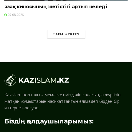
Қазақ киносының жетістігі артып келеді
07.08.2026
ТАҒЫ ЖҮКТЕУ
Kazislam порталы – мемлекетіміздің дін саласында жүргізіп
жатқан жұмыстарын насихаттайтын еліміздегі бірден-бір
интернет-ресурс.
Біздің қолдаушыларымыз: