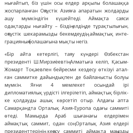
нығайтып, біз үшін осы елдер арқылы болашаққа
жоспарланған Оңтүстік Азияға апаратын жолдарды
ашу мүмкіндігін күшейтеді. Аймақта сая­си
одақтарды нығайту – біздің елдің де тұрақтылығын,
оңтүстік шекара­мызды бекемдеудің, аймақтық инте­
гра­цияның болашағына мықты негіз.
«Бір айта кетерлігі, таяу күндері Өзбекстан
президенті Ш.Мирзиёевтің Алматыға келіп, Қасым-
Жомарт Тоқаевпен бейресми кездесу өткізуі атал­
ған саммитке дайындықпен де бай­ланысты болуы
мүмкін. Яғни 4 мем­лекет осындай ірі
дипломатиялық үрдісті ілгері­летіп, аймақтық бірлік­
ке қолдау­ды ашық көрсетіп отыр. Ал­дағы апта
Самарқандта Орталық Азия-Еуропа одағы саммиті
өтеді. Мамырда Араб шығанағы ел­дерімен
аймақтық саммит, одан соң Орталық Азия елдері
прези­дент­терінің кеңесу саммиті аймақта маңызды