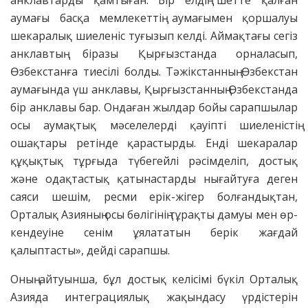
аумағы басқа мемлекеттің аумағымен қоршалуы
шекаралық шиеленіс туғызып келді. Аймақтағы сегіз
анклавтың біразы Қырғызстан­да орна­ласып,
Өзбекстан­ға тиесі­лі болды. Тәжікстанның Өзбек­стан
аумағында үш анклавы, Қырғыз­станның Өзбекстанда
бір анклавы бар. Ондаған жылдар бойы сарапшылар
осы аумақтық мәселелерді қауіпті шиеленістің
ошақтары ретінде қарастырды. Енді шекаралар
құқықтық тұрғыда түбе­гейлі рәсім­деліп, достық
және одақ­тастық қаты­настарды нығайтуға деген
сая­си шешім, ресми ерік-жігер бол­­ған­дықтан,
Орталық Азияның осы бөлігінің тұрақты дамуы мен өр­
кен­­деуіне сенім ұялататын берік жағ­дай
қалыптасты», дейді сарапшы.
Оның айтуынша, бұл достық келісімі бүкіл Орталық
Азияда инте­гра­циялық жақындасу үрдістерін