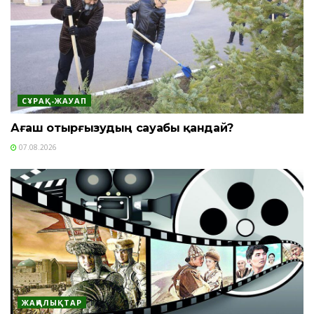
СҰРАҚ-ЖАУАП
Ағаш отырғызудың сауабы қандай?
07.08.2026
ЖАҢАЛЫҚТАР