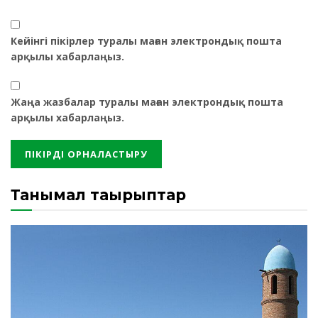
Кейінгі пікірлер туралы маған электрондық пошта
арқылы хабарлаңыз.
Жаңа жазбалар туралы маған электрондық пошта
арқылы хабарлаңыз.
Танымал тақырыптар