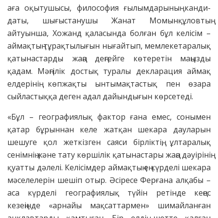
аға оқытушысы, философия ғылымдарының канди­
даты, шығыстанушы Жанат Момын­құлов­тың
айтуынша, Хожанд қала­сын­да болған бұл келісім –
ай­мақ­тың тұрақтылығын нығайтып, мем­лекетаралық
қатынастарды жаңа деңгейге көтеретін маңызды
қадам. Мәңгілік достық туралы дек­лара­ция аймақ
елдерінің көпжақ­ты ынты­мақтастық пен өзара
сыйлас­тыққа деген адал дайындығын көрсетеді.
«Бұл – географиялық фактор ғана емес, сонымен
қатар бұрыннан келе жатқан шекара дауларын
шешу­ге қол жеткізген саяси бірліктің, ұлт­ара­лық
сенімнің және тату көршілік қаты­настары жаңа дәуірінің
қуатты дәлелі. Келісімдер аймақтың ең күрделі шекара
мәселелерін шешіп отыр. Әсіресе Ферғана алқабы –
аса күрделі географиялық түйін ретінде кеңес
кезеңінде «арнайы мақсаттармен» шимайланған
анклавтарды қамтыған. Бір елдің шетте қалған