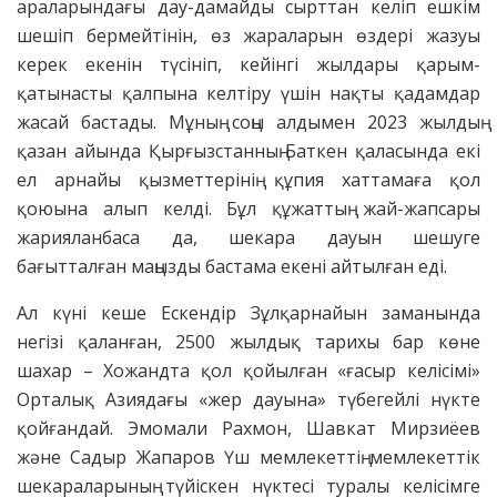
араларындағы дау-дамайды сырттан келіп ешкім
шешіп бермейтінін, өз жараларын өздері жазуы
керек екенін түсініп, кейінгі жылдары қарым-
қатынасты қалпына келтіру үшін нақты қадамдар
жасай бастады. Мұның соңы алдымен 2023 жылдың
қазан айында Қырғызстанның Баткен қаласында екі
ел арнайы қызметтерінің құпия хаттамаға қол
қоюына алып келді. Бұл құжаттың жай-жапсары
жария­ланбаса да, шекара дауын шешуге
бағытталған маңызды бастама екені айтылған еді.
Ал күні кеше Ескендір Зұлқар­найын заманында
негізі қаланған, 2500 жылдық тарихы бар көне
шахар – Хожандта қол қойылған «ғасыр келісімі»
Орталық Азиядағы «жер дауына» түбегейлі нүкте
қойғандай. Эмо­мали Рахмон, Шавкат Мирзиёев
және Садыр Жапаров Үш мем­лекет­тің мемлекеттік
шекара­лары­ның түйіскен нүктесі туралы келісім­ге