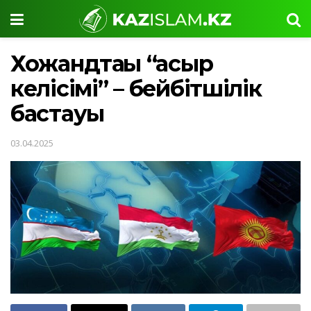
Хожандтағы “ғасыр
келісімі” – бейбітшілік
бастауы
03.04.2025