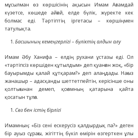
мұсылман өз көршісінің ақысын Имам Ағзамдай
күзетсе, көшеде айғай, елде бүлік, жүректе кек
болмас еді. Тәртіптің іргетасы – көршіңмен
татулықта.
Басшының кемеңгерлігі – бүліктің алдын алу
Имам Әбу Ханифа – елдің рухани ұстазы еді. Ол
«тәртіпсіз көршіден құтылдым» деп қуанған жоқ, «бір
бауырымды қалай құтқарам?» деп алаңдады. Нағыз
жанашыр – адасқанды шеттетпейтін, керісінше оны
қолтығынан демеп, қоғамның қатарына қайта
қосатын тұлға.
Сөз бен істің бірлігі
Имамның: «Біз сені ескерусіз қалдырдық па?» деген
бір ауыз сұрағы, жігіттің бүкіл өмірін өзгерткен ұлы