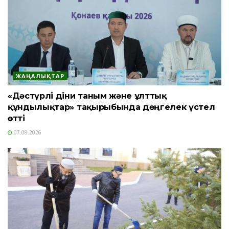
ЖАҢАЛЫҚТАР
«Дәстүрлі діни таным және ұлттық
құндылықтар» тақырыбында дөңгелек үстел
өтті
07.08.2026