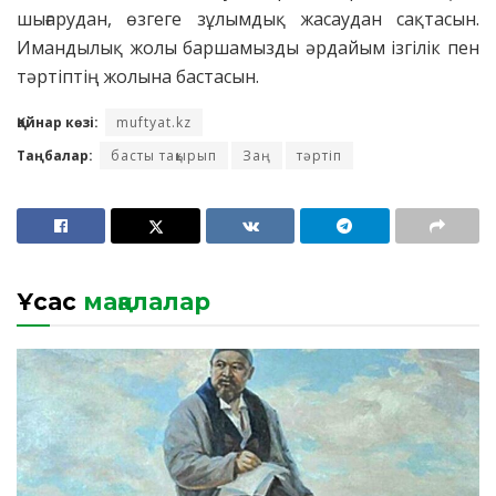
шығарудан, өзгеге зұлымдық жасаудан сақтасын.
Имандылық жолы баршамызды әрдайым ізгілік пен
тәртіптің жолына бастасын.
Қайнар көзі:
muftyat.kz
Таңбалар:
басты тақырып
Заң
тәртіп
Ұқсас
мақалалар