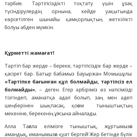
тәрбие. Тәртіпсіздікті тоқтату үшін ұзақ
түсіндірулердің орнына, кейде уақытында
көрсетілген шынайы қамқорлықтың жеткілікті
болуы әбден мүмкін.
Құрметті жамағат!
Тәртіп бар жерде – береке, тәртіпсіздік бар жерде –
қасірет бар. Батыр бабамыз Бауыржан Момышұлы:
«Тәртіпке бағынған құл болмайды, тәртіпсіз ел
болмайды»
, – деген. Егер әрбіріміз өз нәпсімізді
тізгіндеп, аманатқа адал болып, заң мен әдеп
шеңберінен шықпасақ, қоғам тыныштықтың
мекеніне, берекенің ұясына айналады.
Алла Тағала елімізге тыныштық, жұртымызға
амандық, иманымызға қуат бергей! Жер бетінде бүлік