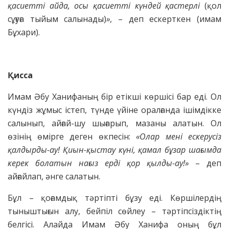
қасиетті айда, осы қасиетті күндей қастерлі
(қол
сұғуға тыйым салынады)
»
, – деп ескерткен (имам
Бұхари).
Қисса
Имам Әбу Ханифаның бір етікші көршісі бар еді. Ол
күндіз жұмыс істеп, түнде үйіне оралғанда ішімдікке
салынып, айғай-шу шығарып, мазаны алатын. Ол
өзінің өмірге деген өкпесін:
«Олар мені ескерусіз
қалдырды-ау! Қиын-қыстау күні, қамал бұзар шағымда
керек болатын нағыз ерді қор қылды-ау!»
– деп
айғайлап, әнге салатын.
Бұл – қоғамдық тәртіпті бұзу еді. Көршілердің
тыныштығын алу, бейпіл сөйлеу – тәртіпсіздіктің
белгісі. Алайда Имам Әбу Ханифа оның бұл