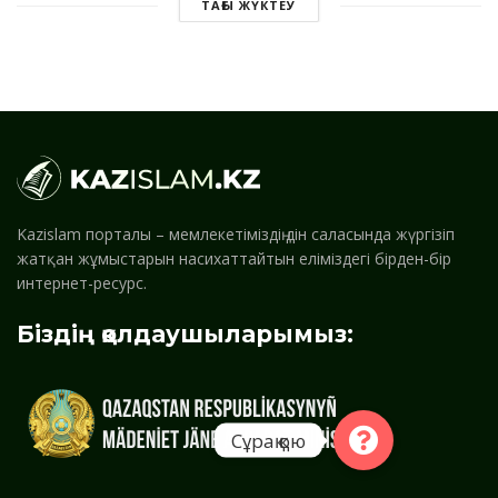
ТАҒЫ ЖҮКТЕУ
Kazislam порталы – мемлекетіміздің дін саласында жүргізіп
жатқан жұмыстарын насихаттайтын еліміздегі бірден-бір
интернет-ресурс.
Біздің қолдаушыларымыз:
Сұрақ қою