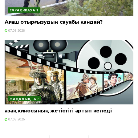
СҰРАҚ-ЖАУАП
Ағаш отырғызудың сауабы қандай?
07.08.2026
ЖАҢАЛЫҚТАР
Қазақ киносының жетістігі артып келеді
07.08.2026