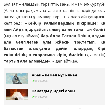
Бұл аят – ғаламдық тәртіптің заңы. Имам әл-Қуртуби
(Алла оны рақымына алсын) өзінің тәпсірінде осы
аятқа қатысты ғұламалар түрлі пікірлер айтқандығын
келтіреді:
«Кейбір ғалымдардың пікірінше: Күн
мен Айдың әрқайсысының өзіне ғана тән билігі
(ықпал ету аймағы)
бар. Алла Тағала Өзінің алдын
ала белгілеген ұлы жүйесін тоқтатып, Күн
батыстан шыққанға дейін, олардың бірі
екіншісінің шекарасына кіріп, билігін
(қызметін)
тартып ала алмайды»
, – деп айтқан.
Абай – кемел мұсылман
05.08.2026
Намаздың діндегі орны
04.08.2026