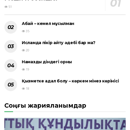
51
Абай – кемел мұсылман
35
Исламда пікір айту әдебі бар ма?
20
Намаздың діндегі орны
19
Қызметке адал болу – көркем мінез көрінісі
18
Соңғы жарияланымдар