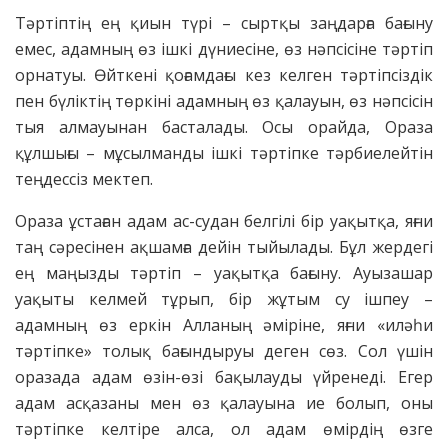
Тәртіптің ең қиын түрі – сыртқы заңдарға бағыну
емес, адамның өз ішкі дүниесіне, өз нәпсісіне тәртіп
орнатуы. Өйткені қоғамдағы кез келген тәртіпсіздік
пен бүліктің төркіні адамның өз қалауын, өз нәпсісін
тыя алмауынан басталады. Осы орайда, Ораза
құлшығы – мұсылманды ішкі тәртіпке тәрбиелейтін
теңдессіз мектеп.
Ораза ұстаған адам ас-судан белгілі бір уақытқа, яғни
таң сәресінен ақшамға дейін тыйылады. Бұл жердегі
ең маңызды тәртіп – уақытқа бағыну. Ауызашар
уақыты келмей тұрып, бір жұтым су ішпеу –
адамның өз еркін Алланың әміріне, яғни «иләһи
тәртіпке» толық бағындыруы деген сөз. Сол үшін
оразада адам өзін-өзі бақылауды үйренеді. Егер
адам асқазаны мен өз қалауына ие болып, оны
тәртіпке келтіре алса, ол адам өмірдің өзге