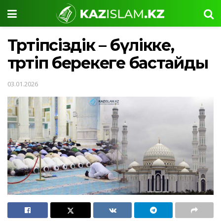
Тәртіпсіздік – бүлікке,
тәртіп берекеге бастайды
03.01.2026