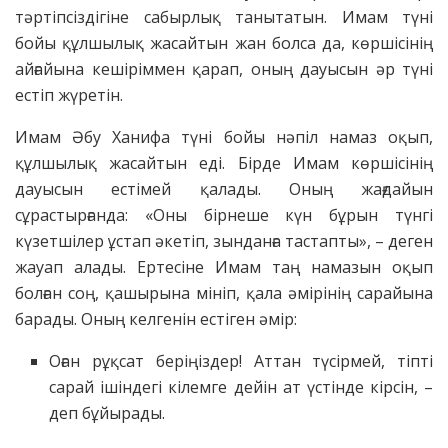
тәртіпсіздігіне сабырлық танытатын. Имам түні
бойы құлшылық жасайтын жан болса да, көршісінің
айғайына кешіріммен қарап, оның дауысын әр түні
естіп жүретін.
Имам Әбу Ханифа түні бойы нәпіл намаз оқып,
құлшылық жасайтын еді. Бірде Имам көршісінің
дауысын естімей қалады. Оның жағдайын
сұрастырғанда: «Оны бірнеше күн бұрын түнгі
күзетшілер ұстап әкетіп, зынданға тастапты», – деген
жауап алады. Ертесіне Имам таң намазын оқып
болған соң, қашырына мініп, қала әмірінің сарайына
барады. Оның келгенін естіген әмір:
Оған рұқсат беріңіздер! Аттан түсірмей, тіпті
сарай ішіндегі кілемге дейін ат үстінде кірсін, –
деп бұйырады.