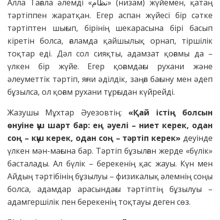
Алла Тағала әлемді «نظام» (низам) жүйемен, қатаң
тәртіппен жаратқан. Егер аспан жүйесі бір сәтке
тәртіптен шығып, бірінің шекарасына бірі басып
кіретін болса, ғаламда қайшылық орнап, тіршілік
тоқтар еді. Дәл сол сияқты, адамзат қоғамы да –
үлкен бір жүйе. Егер қоғамдағы рухани және
әлеуметтік тәртіп, яғни әділдік, заңға бағыну мен әдеп
бұзылса, ол қоғам рухани тұрғыдан күйрейді.
Жазушы Мұхтар Әуезовтің:
«Қай істің болсын
өнуіне үш шарт бар: ең әуелі – ниет керек, одан
соң – күш керек, одан соң – тәртіп керек»
деуінде
үлкен мән-мағына бар. Тәртіп бұзылған жерде «бүлік»
басталады. Ал бүлік – берекенің қас жауы. Күн мен
Айдың тәртібінің бұзылуы – физикалық әлемнің соңы
болса, адамдар арасындағы тәртіптің бұзылуы –
адамгершілік пен берекенің тоқтауы деген сөз.