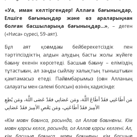
«Уа, иман келтіргендер! Аллаға бағыныңдар,
Елшіге бағыныңдар және өз араларыңнан
болған басшыларыңа бағыныңдар…»
, – деген
(«Ниса» сүресі, 59-аят).
Бұл аят қоғамдағы бейберекетсіздік пен
тәртіпсіздіктің алдын алудың басты жолы жүйеге
бағыну екенін көрсетеді. Басшыға бағыну – еліміздің
тұтастығын, ал заңды сыйлау халықтың тыныштығын
қамтамасыз етеді. Пайғамбарымыз (оған Алланың
салауаты мен сәлемі болсын) өзінің хадисінде:
مَن أطَاعَنِي فقَدْ أطَاعَ اللَّهَ، ومَن عَصَانِي فقَدْ عَصَى اللَّهَ، ومَن يُطِعِ
الأمِيرَ فقَدْ أطَاعَنِي، ومَن يَعْصِ الأمِيرَ فقَدْ عَصَانِي
«Кім маған бағынса, расында, ол Аллаға бағынғаны. Кім
маған қарсы келсе, расында, ол Аллаға қарсы келгені. Ал,
кім басшыға бағынса, маған бағынғаны, кім басшыға