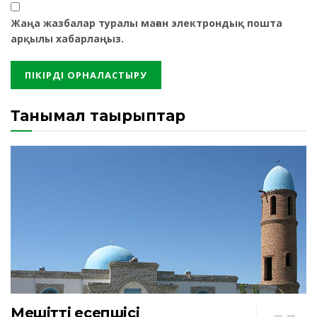
Жаңа жазбалар туралы маған электрондық пошта
арқылы хабарлаңыз.
Танымал тақырыптар
Мешіттің есепшісі