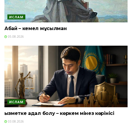
ИСЛАМ
Абай – кемел мұсылман
05.08.2026
ИСЛАМ
Қызметке адал болу – көркем мінез көрінісі
03.08.2026