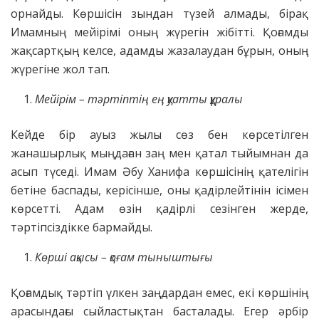
орнайды. Көршісін зындан түзей алмады, бірақ
Имамның мейірімі оның жүрегін жібітті. Қоғамды
жақсартқың келсе, адамды жазалаудан бұрын, оның
жүрегіне жол тап.
Мейірім – тәртіптің ең қуатты құралы
Кейде бір ауыз жылы сөз бен көрсетілген
жанашырлық мыңдаған заң мен қатал тыйымнан да
асып түседі. Имам Әбу Ханифа көршісінің қателігін
бетіне баспады, керісінше, оны қадірлейтінін ісімен
көрсетті. Адам өзін қадірлі сезінген жерде,
тәртіпсіздікке бармайды.
Көрші ақысы – қоғам тыныштығы
Қоғамдық тәртіп үлкен заңдардан емес, екі көршінің
арасындағы сыйластықтан басталады. Егер әрбір