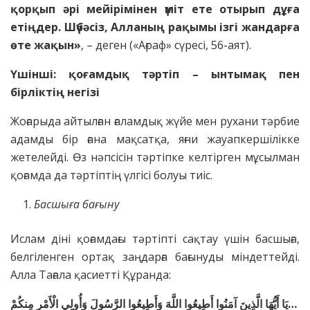
қорқып әрі мейірімінен үміт ете отырып дұға
етіңдер. Шүбәсіз, Алланың рақымы ізгі жандарға
өте жақын»
, – деген («Ағраф» сүресі, 56-аят).
Үшінші: қоғамдық тәртіп – ынтымақ пен
бірліктің негізі
Жоғарыда айтылған ғаламдық жүйе мен рухани тәрбие
адамды бір ғана мақсатқа, яғни жауапкершілікке
жетелейді. Өз нәпсісін тәртіпке келтірген мұсылман
қоғамда да тәртіптің үлгісі болуы тиіс.
Басшыға бағыну
Ислам діні қоғамдағы тәртіпті сақтау үшін басшыға,
белгіленген ортақ заңдарға бағынуды міндеттейді.
Алла Тағала қасиетті Құранда:
يَا أَيُّهَا الَّذِينَ آمَنُوا أَطِيعُوا اللَّهَ وَأَطِيعُوا الرَّسُولَ وَأُولِي الْأَمْرِ مِنكُمْ…