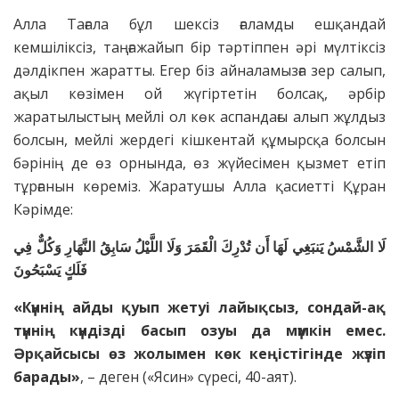
Алла Тағала бұл шексіз ғаламды ешқандай
кемшіліксіз, таңғажайып бір тәртіппен әрі мүлтіксіз
дәлдікпен жаратты. Егер біз айналамызға зер салып,
ақыл көзімен ой жүгіртетін болсақ, әрбір
жаратылыстың мейлі ол көк аспандағы алып жұлдыз
болсын, мейлі жердегі кішкентай құмырсқа болсын
бәрінің де өз орнында, өз жүйесімен қызмет етіп
тұрғанын көреміз. Жаратушы Алла қасиетті Құран
Кәрімде:
لَا الشَّمْسُ يَنبَغِي لَهَا أَن تُدْرِكَ الْقَمَرَ وَلَا اللَّيْلُ سَابِقُ النَّهَارِ وَكُلٌّ فِي
فَلَكٍ يَسْبَحُونَ
«Күннің айды қуып жетуі лайықсыз, сондай-ақ
түннің күндізді басып озуы да мүмкін емес.
Әрқайсысы өз жолымен көк кеңістігінде жүзіп
барады»
, – деген («Ясин» сүресі, 40-аят).