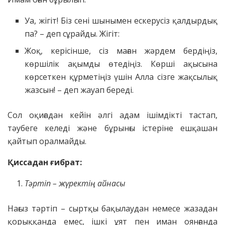
Уа, жігіт! Біз сені шынымен ескерусіз қалдырдық
па? – деп сұрайды. Жігіт:
Жоқ, керісінше, сіз маған жәрдем бердіңіз,
көршілік ақымды өтедіңіз. Көрші ақысына
көрсеткен құрметіңіз үшін Алла сізге жақсылық
жазсын! – деп жауап береді.
Сол оқиғадан кейін әлгі адам ішімдікті тастап,
тәубеге келеді және бұрынғы істеріне ешқашан
қайтып оралмайды.
Қиссадан ғибрат:
Тәртіп – жүректің айнасы
Нағыз тәртіп – сыртқы бақылаудан немесе жазадан
қорыққанда емес, ішкі ұят пен иман оянғанда