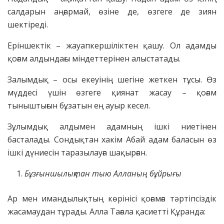
салдарын аңғармай, өзіне де, өзгеге де зиян
шектіреді.
Еріншектік – жауапкершіліктен қашу. Ол адамды
қоғам алдындағы міндеттерінен алыстатады.
Залымдық – осы екеуінің шегіне жеткен тұсы. Өз
мүддесі үшін өзгеге қиянат жасау – қоғам
тыныштығын бұзатын ең ауыр кесел.
Зұлымдық алдымен адамның ішкі ниетінен
басталады. Сондықтан хакім Абай адам баласын өз
ішкі дүниесін таразылауға шақырған.
Бұзғыншылықтан тыю Алланың бұйрығы
Ар мен имандылықтың көрінісі қоғамға тәртіпсіздік
жасамаудан тұрады. Алла Тағала қасиетті Құранда: