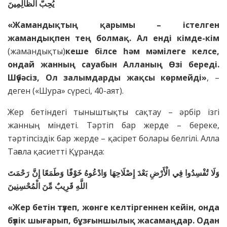
يُحِبُّ الظَّالِمِينَ
«Жамандықтың қарымы – істелген
жамандықпен тең болмақ. Ал енді кімде-кім
(жамандықты)
кеше білсе һәм мәмілеге келсе,
ондай жанның сауабын Алланың Өзі береді.
Шүбәсіз, Ол залымдарды жақсы көрмейді»
, –
деген («Шура» сүресі, 40-аят).
Жер бетіндегі тыныштықты сақтау – әрбір ізгі
жанның міндеті. Тәртіп бар жерде – береке,
тәртіпсіздік бар жерде – қасірет болары белгілі. Алла
Тағала қасиетті Құранда:
وَلَا تُفْسِدُوا فِي الْأَرْضِ بَعْدَ إِصْلَاحِهَا وَادْعُوهُ خَوْفًا وَطَمَعًا إِنَّ رَحْمَتَ
اللَّهِ قَرِيبٌ مِّنَ الْمُحْسِنِينَ
«Жер бетін түзеп, жөнге келтіргеннен кейін, онда
бүлік шығарып, бұзғыншылық жасамаңдар. Одан