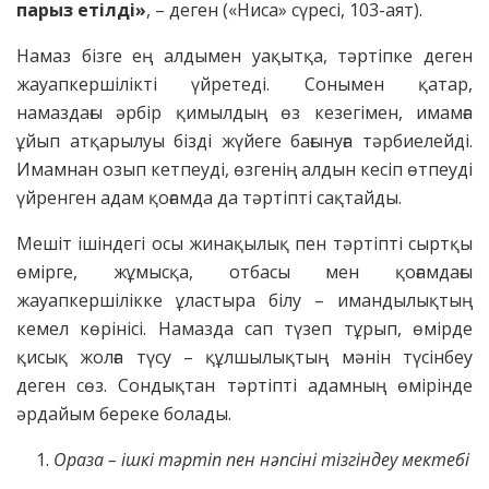
парыз етілді»
, – деген («Ниса» сүресі, 103-аят).
Намаз бізге ең алдымен уақытқа, тәртіпке деген
жауапкершілікті үйретеді. Сонымен қатар,
намаздағы әрбір қимылдың өз кезегімен, имамға
ұйып атқарылуы бізді жүйеге бағынуға тәрбиелейді.
Имамнан озып кетпеуді, өзгенің алдын кесіп өтпеуді
үйренген адам қоғамда да тәртіпті сақтайды.
Мешіт ішіндегі осы жинақылық пен тәртіпті сыртқы
өмірге, жұмысқа, отбасы мен қоғамдағы
жауапкершілікке ұластыра білу – имандылықтың
кемел көрінісі. Намазда сап түзеп тұрып, өмірде
қисық жолға түсу – құлшылықтың мәнін түсінбеу
деген сөз. Сондықтан тәртіпті адамның өмірінде
әрдайым береке болады.
Ораза – ішкі тәртіп пен нәпсіні тізгіндеу мектебі