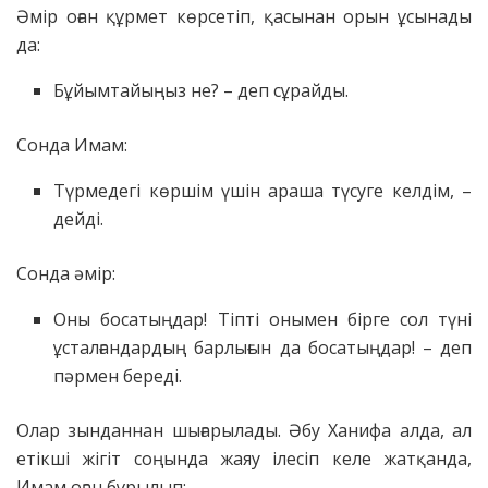
Әмір оған құрмет көрсетіп, қасынан орын ұсынады
да:
Бұйымтайыңыз не? – деп сұрайды.
Сонда Имам:
Түрмедегі көршім үшін араша түсуге келдім, –
дейді.
Сонда әмір:
Оны босатыңдар! Тіпті онымен бірге сол түні
ұсталғандардың барлығын да босатыңдар! – деп
пәрмен береді.
Олар зынданнан шығарылады. Әбу Ханифа алда, ал
етікші жігіт соңында жаяу ілесіп келе жатқанда,
Имам оған бұрылып: