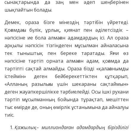
сынақтарында да заң мен әдеп шеңберінен
шықпайтын болады.
Демек, ораза бізге мінездің тәртібін үйретеді.
Қоғамдағы бүлік, ұрлық, қиянат пен әділетсіздік –
нәпсісіне ие бола алмаған адамдардың ісі. Ал ораза
арқылы нәпсісін тізгіндеген мұсылман айналасына
тек тыныштық пен береке таратады. Яғни өз
нәпсісіне тәртіп орната алмаған адам, қоғамда да
тәртіпті сақтай алмайды. Ораза бізді «қалағанымды
істеймін» деген бейберекеттіктен құтқарып,
«Алланың разылығы үшін шекараны сақтаймын»
деген жауапкершілікке тәрбиелейді. Осы ішкі рухани
тәртіп мұсылманның бойында тұрақтап, мешіттен
тыс өмірде де, оның өмірлік ұстанымына да айналуы
тиіс.
Қажылық – миллиондаған адамдардың бірізділігі