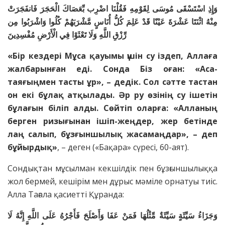
وَإِذِ اسْتَسْقَى مُوسَى لِقَوْمِهِ فَقُلْنَا اضْرِب بِّعَصَاكَ الْحَجَرَ فَانفَجَرَتْ
مِنْهُ اثْنَتَا عَشْرَةَ عَيْنًا قَدْ عَلِمَ كُلُّ أُنَاسٍ مَّشْرَبَهُمْ كُلُوا وَاشْرَبُوا مِن
رِّزْقِ اللَّهِ وَلَا تَعْثَوْا فِي الْأَرْضِ مُفْسِدِينَ
«Бір кездері Мұса қауымы үшін су іздеп, Аллаға
жалбарынған еді. Сонда Біз оған: «Аса-
таяғыңмен тасты ұр», – дедік. Сол сәтте тастан
он екі бұлақ атқылады. Әр ру өзінің су ішетін
бұлағын біліп алды. Сөйтіп оларға: «Алланың
берген ризығынан ішіп-жеңдер, жер бетінде
лаң салып, бұзғыншылық жасамаңдар», – деп
бұйырдық»
, – деген («Бақара» сүресі, 60-аят).
Сондықтан мұсылман кекшілдік пен бұзғыншылыққа
жол бермей, кешірім мен дұрыс мәміле орнатуы тиіс.
Алла Тағала қасиетті Құранда:
وَجَزَاءُ سَيِّئَةٍ سَيِّئَةٌ مِّثْلُهَا فَمَنْ عَفَا وَأَصْلَحَ فَأَجْرُهُ عَلَى اللَّهِ إِنَّهُ لَا