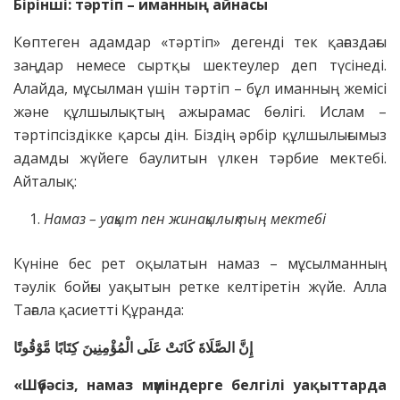
Бірінші: тәртіп – иманның айнасы
Көптеген адамдар «тәртіп» дегенді тек қағаздағы
заңдар немесе сыртқы шектеулер деп түсінеді.
Алайда, мұсылман үшін тәртіп – бұл иманның жемісі
және құлшылықтың ажырамас бөлігі. Ислам –
тәртіпсіздікке қарсы дін. Біздің әрбір құлшылығымыз
адамды жүйеге баулитын үлкен тәрбие мектебі.
Айталық:
Намаз – уақыт пен жинақылықтың мектебі
Күніне бес рет оқылатын намаз – мұсылманның
тәулік бойғы уақытын ретке келтіретін жүйе. Алла
Тағала қасиетті Құранда:
إِنَّ الصَّلَاةَ كَانَتْ عَلَى الْمُؤْمِنِينَ كِتَابًا مَّوْقُوتًا
«Шүбәсіз, намаз мүміндерге белгілі уақыттарда