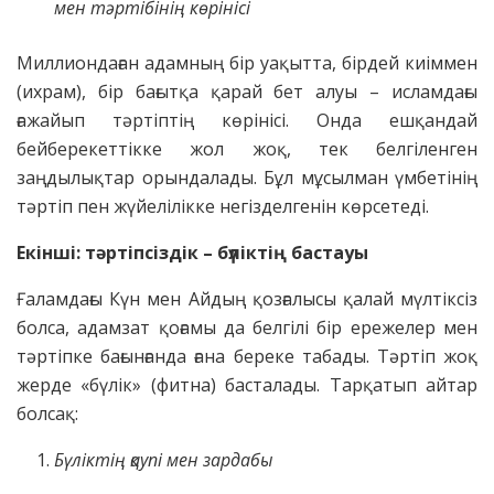
мен тәртібінің көрінісі
Миллиондаған адамның бір уақытта, бірдей киіммен
(ихрам), бір бағытқа қарай бет алуы – исламдағы
ғажайып тәртіптің көрінісі. Онда ешқандай
бейберекеттікке жол жоқ, тек белгіленген
заңдылықтар орындалады. Бұл мұсылман үмбетінің
тәртіп пен жүйелілікке негізделгенін көрсетеді.
Екінші: тәртіпсіздік – бүліктің бастауы
Ғаламдағы Күн мен Айдың қозғалысы қалай мүлтіксіз
болса, адамзат қоғамы да белгілі бір ережелер мен
тәртіпке бағынғанда ғана береке табады. Тәртіп жоқ
жерде «бүлік» (фитна) басталады. Тарқатып айтар
болсақ:
Бүліктің қаупі мен зардабы