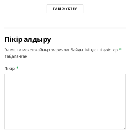
ТАҒЫ ЖҮКТЕУ
Пікір қалдыру
Э-пошта мекенжайыңыз жарияланбайды.
Міндетті өрістер
*
таңбаланған
Пікір
*