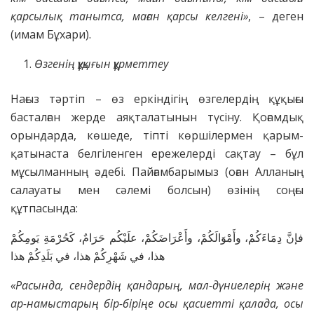
қарсылық танытса, маған қарсы келгені»
, – деген
(имам Бұхари).
Өзгенің құқығын құрметтеу
Нағыз тәртіп – өз еркіндігің өзгелердің құқығы
басталған жерде аяқталатынын түсіну. Қоғамдық
орындарда, көшеде, тіпті көршілермен қарым-
қатынаста белгіленген ережелерді сақтау – бұл
мұсылманның әдебі. Пайғамбарымыз (оған Алланың
салауаты мен сәлемі болсын) өзінің соңғы
құтпасында:
فإنَّ دِمَاءَكُمْ، وأَمْوَالَكُمْ، وأَعْرَاضَكُمْ، علَيْكُم حَرَامٌ، كَحُرْمَةِ يَومِكُمْ
هذا، في شَهْرِكُمْ هذا، في بَلَدِكُمْ هذا
«Расында, сендердің қандарың, мал-дүниелерің және
ар-намыстарың бір-біріңе осы қасиетті қалада, осы