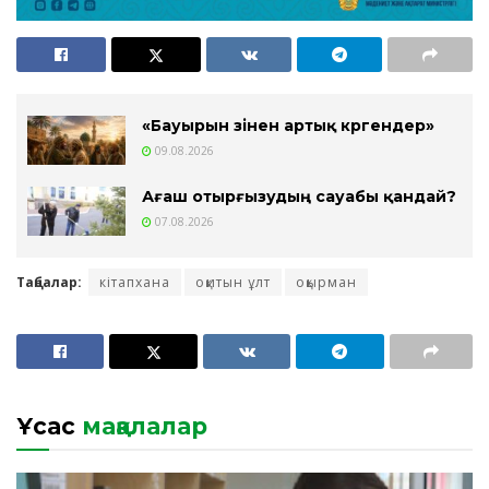
«Бауырын өзінен артық көргендер»
09.08.2026
Ағаш отырғызудың сауабы қандай?
07.08.2026
Таңбалар:
кітапхана
оқитын ұлт
оқырман
Ұқсас
мақалалар