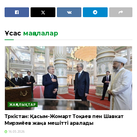
Ұқсас
мақалалар
ЖАҢАЛЫҚТАР
Түркістан: Қасым-Жомарт Тоқаев пен Шавкат
Мирзиёев жаңа мешітті аралады
16.05.2026