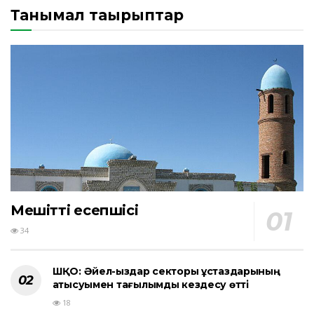
Танымал тақырыптар
Мешіттің есепшісі
34
ШҚО: Әйел-қыздар секторы ұстаздарының
қатысуымен тағылымды кездесу өтті
18