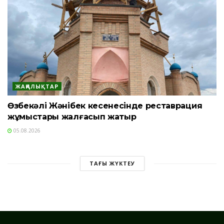
ЖАҢАЛЫҚТАР
Өзбекәлі Жәнібек кесенесінде реставрация
жұмыстары жалғасып жатыр
05.08.2026
ТАҒЫ ЖҮКТЕУ