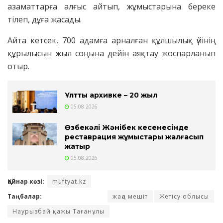
азаматтарға алғыс айтып, жұмыстарына береке
тілеп, дұға жасады.
Айта кетсек, 700 адамға арналған құлшылық үйінің
құрылысын жыл соңына дейін аяқтау жоспарланып
отыр.
Ұлттық архивке – 20 жыл
05.08.2026
Өзбекәлі Жәнібек кесенесінде
реставрация жұмыстары жалғасып
жатыр
05.08.2026
Қайнар көзі:
muftyat.kz
Таңбалар:
жаңа мешіт
Жетісу облысы
Наурызбай қажы Тағанұлы