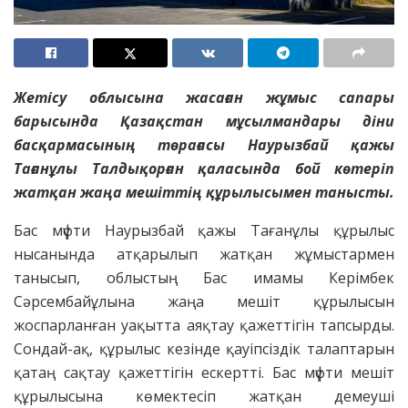
Жетісу облысына жасаған жұмыс сапары
барысында Қазақстан мұсылмандары діни
басқармасының төрағасы Наурызбай қажы
Тағанұлы Талдықорған қаласында бой көтеріп
жатқан жаңа мешіттің құрылысымен танысты.
Бас мүфти Наурызбай қажы Тағанұлы құрылыс
нысанында атқарылып жатқан жұмыстармен
танысып, облыстың Бас имамы Керімбек
Сәрсембайұлына жаңа мешіт құрылысын
жоспарланған уақытта аяқтау қажеттігін тапсырды.
Сондай-ақ, құрылыс кезінде қауіпсіздік талаптарын
қатаң сақтау қажеттігін ескертті. Бас мүфти мешіт
құрылысына көмектесіп жатқан демеуші