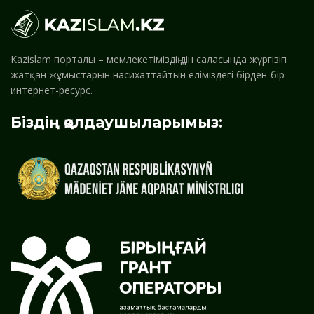
Kazislam порталы – мемлекетіміздің дін саласында жүргізіп
жатқан жұмыстарын насихаттайтын еліміздегі бірден-бір
интернет-ресурс.
Біздің қолдаушыларымыз: