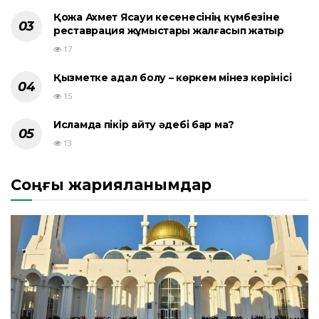
Қожа Ахмет Ясауи кесенесінің күмбезіне
реставрация жұмыстары жалғасып жатыр
17
Қызметке адал болу – көркем мінез көрінісі
15
Исламда пікір айту әдебі бар ма?
13
Соңғы жарияланымдар