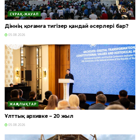
СҰРАҚ-ЖАУАП
Діннің қоғамға тигізер қандай әсерлері бар?
05.08.2026
ЖАҢАЛЫҚТАР
Ұлттық архивке – 20 жыл
05.08.2026