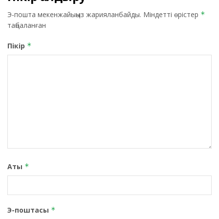
Э-пошта мекенжайыңыз жарияланбайды.
Міндетті өрістер
*
таңбаланған
Пікір
*
Аты
*
Э-поштасы
*