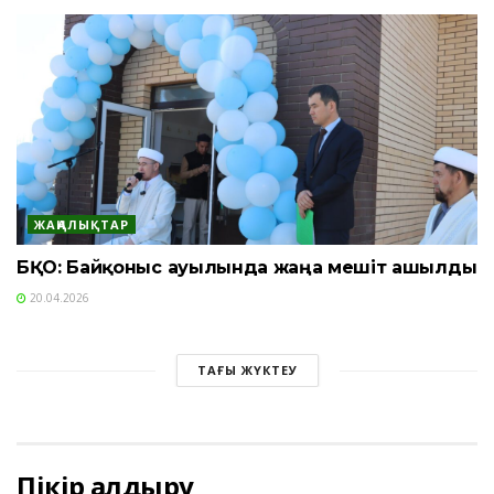
ЖАҢАЛЫҚТАР
БҚО: Байқоныс ауылында жаңа мешіт ашылды
20.04.2026
ТАҒЫ ЖҮКТЕУ
Пікір қалдыру