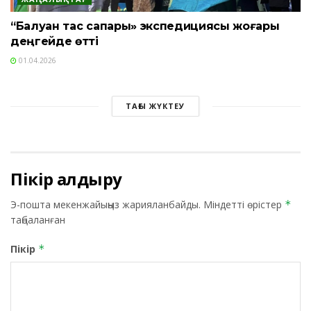
“Балуан тас сапары» экспедициясы жоғары
деңгейде өтті
01.04.2026
ТАҒЫ ЖҮКТЕУ
Пікір қалдыру
Э-пошта мекенжайыңыз жарияланбайды.
Міндетті өрістер
*
таңбаланған
Пікір
*