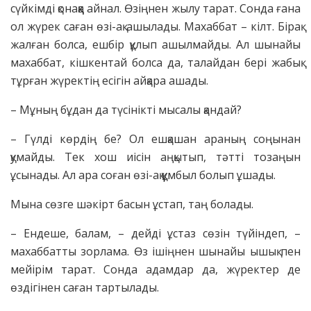
сүйкімді қонаққа айнал. Өзіңнен жылу тарат. Сонда ғана
ол жүрек саған өзі-ақ ашылады. Махаббат – кілт. Бірақ
жалған болса, ешбір құлып ашылмайды. Ал шынайы
махаббат, кішкентай болса да, талайдан бері жабық
тұрған жүректің есігін айқара ашады.
– Мұның бұдан да түсінікті мысалы қандай?
– Гүлді көрдің бе? Ол ешқашан араның соңынан
қумайды. Тек хош иісін аңқытып, тәтті тозаңын
ұсынады. Ал ара соған өзі-ақ құмбыл болып ұшады.
Мына сөзге шәкірт басын ұстап, таң болады.
– Ендеше, балам, – дейді ұстаз сөзін түйіндеп, –
махаббатты зорлама. Өз ішіңнен шынайы ышық пен
мейірім тарат. Сонда адамдар да, жүректер де
өздігінен саған тартылады.