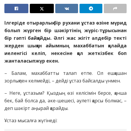
Ілгеріде отырарлық бір рухани ұ
стаз
өзіне мүрид
болып жүрген бір
шәкіртінің жүріс-тұрысынан
бір гәпті байқа
й
ды. Әлгі жас жігіт
әлдебір текті
жерден шыққан айымның
махаббатын қалайда
иеленгісі келіп,
некесіне қол жеткізбек боп
жанталасып
жүр
екен.
– Балам, махаббатты талап етпе. Ол ешқашан
зорлықпен келмейді, – дейді ұстаз байсалды үнмен.
– Неге, ұстазым? Қыздың өзі келісімін берсе, қанша
бек, бай болса да, әке-шешесі, әулеті қарсы болмас, –
деп шәкірт аңырай қарайды.
Ұстаз мысалға жүгінеді: