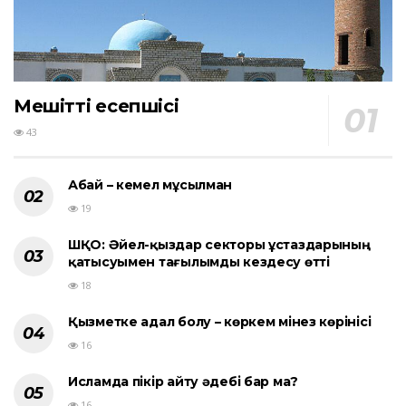
Мешіттің есепшісі
43
Абай – кемел мұсылман
19
ШҚО: Әйел-қыздар секторы ұстаздарының
қатысуымен тағылымды кездесу өтті
18
Қызметке адал болу – көркем мінез көрінісі
16
Исламда пікір айту әдебі бар ма?
16