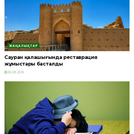
ЖАҢАЛЫҚТАР
Сауран қалашығында реставрация
жұмыстары басталды
06.08.2026