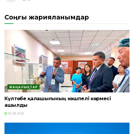
Соңғы жарияланымдар
ЖАҢАЛЫҚТАР
Күлтөбе қалашығының көшпелі көрмесі
ашылды
06.08.2026