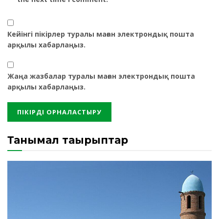
Кейінгі пікірлер туралы маған электрондық пошта
арқылы хабарлаңыз.
Жаңа жазбалар туралы маған электрондық пошта
арқылы хабарлаңыз.
Танымал тақырыптар