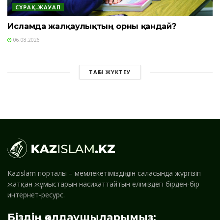
СҰРАҚ-ЖАУАП
Исламда жалқаулықтың орны қандай?
06.08.2026
ТАҒЫ ЖҮКТЕУ
Kazislam порталы – мемлекетіміздің дін саласында жүргізіп
жатқан жұмыстарын насихаттайтын еліміздегі бірден-бір
интернет-ресурс.
Біздің қолдаушыларымыз: