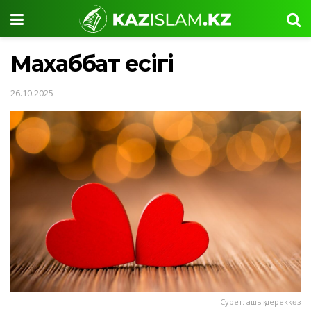
Махаббат есігі
26.10.2025
Сурет: ашық дереккөз