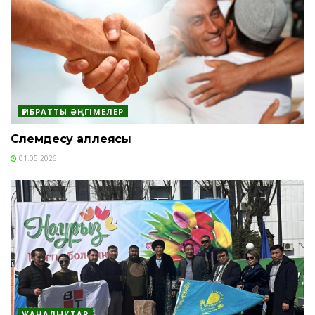
ҒИБРАТТЫ ӘҢГІМЕЛЕР
Сәлемдесу аллеясы
01.05.2026
ЖАҢАЛЫҚТАР