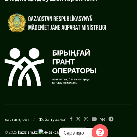
Бастапқы бет
Жоба туралы
Сұрақ қою
© 2025
kazIslam.kz