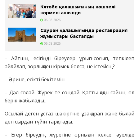
Күлтөбе қалашығының көшпелі
көрмесі ашылды
06.08.2026
Сауран қалашығында реставрация
жұмыстары басталды
06.08.2026
– Айтшы, есігіңді біреулер ұрып-соғып, тепкілеп
айқайлап, зорлықпен кірмек болса, не істейсің?
– Әрине, есікті бекітемін.
– Дәл солай. Жүрек те сондай. Қатты қаққан сайын, ол
берік жабылады…
Осылай деген ұстаз шәкіртіне ұзақ қарап және былай
деп сырдан түйін тарқатады:
– Егер біреудің жүрегіне орныққың келсе, әуеліде