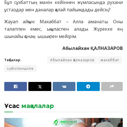
Бұл сұхбаттың мәнін кейіннен жүмласында рухани
ұстаздар мен даналар қалай пайымдады дейсің?
Жауап айқын: Махаббат – Алла аманаты. Оны
талаппен емес, ықыласпен алады. Жүрекке ең
шынайы қонақ – ышық пен мейірім.
Абылайхан ҚАЛНАЗАРОВ
Таңбалар:
Абылайхан Қалназаров
махаббат
сүйіспеншілік
Ұқсас
мақалалар