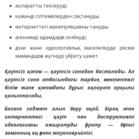
ақпаратты тексеруді;
күмәнді сілтемелерден сақтануды;
интернеттегі манипуляцияны тануды;
анонимді адамдарға сенбеуді;
діни және идеологиялық мәселелерде ресми
мамандарға жүгінуді үйрету қажет.
Қауіпсіз қоғам — қауіпсіз санадан басталады. Ал
қауіпсіз сана отбасындағы тәрбие, мектептегі
білім және қоғамдағы дұрыс ақпарат арқылы
қалыптасады.
Балаға гаджет алып беру оңай. Бірақ оған
интернеттегі қауіп пен
деструктивті
идеологияны ажыратуды үйрету — бүгінгі
заманның ең үлкен жауапкершілігі.