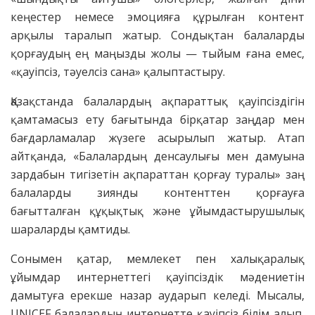
кеңестер немесе эмоцияға құрылған контент
арқылы таралып жатыр. Сондықтан балаларды
қорғаудың ең маңызды жолы — тыйым ғана емес,
«қауіпсіз, тәуелсіз сана» қалыптастыру.
Қазақстанда балалардың ақпараттық қауіпсіздігін
қамтамасыз ету бағытында бірқатар заңдар мен
бағдарламалар жүзеге асырылып жатыр. Атап
айтқанда, «Балалардың денсаулығы мен дамуына
зардабын тигізетін ақпараттан қорғау туралы» заң
балаларды зиянды контенттен қорғауға
бағытталған құқықтық және ұйымдастырушылық
шараларды қамтиды.
Сонымен қатар, мемлекет пен халықаралық
ұйымдар интернеттегі қауіпсіздік мәдениетін
дамытуға ерекше назар аударып келеді. Мысалы,
UNICEF балалардың интернетте қауіпсіз білім алып,