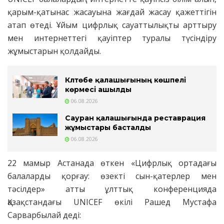
қарым-қатынас жасауына жағдай жасау қажеттігін
атап өтеді. Ұйым цифрлық сауаттылықты арттыру
мен интернеттегі қауіптер туралы түсіндіру
жұмыстарын қолдайды.
Күлтөбе қалашығының көшпелі
көрмесі ашылды
06.08.2026
Сауран қалашығында реставрация
жұмыстары басталды
06.08.2026
22 мамыр Астанада өткен «Цифрлық ортадағы
балаларды қорғау: өзекті сын-қатерлер мен
тәсілдер» атты ұлттық конференцияда
Қазақстандағы UNICEF өкілі Рашед Мустафа
Сарварбылай деді: