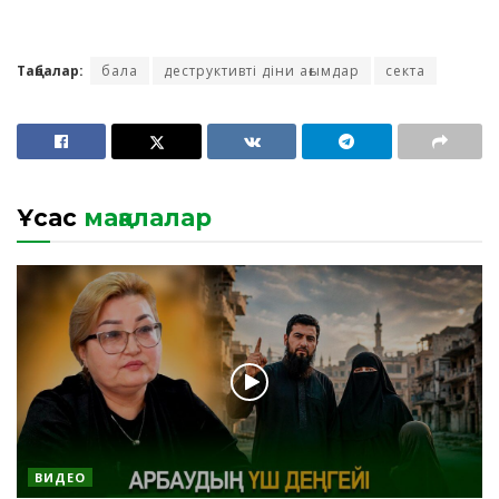
Таңбалар:
бала
деструктивті діни ағымдар
секта
Ұқсас
мақалалар
ВИДЕО