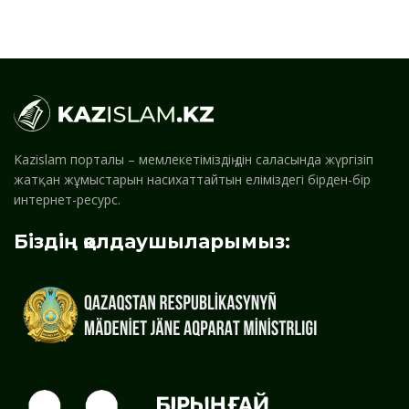
Kazislam порталы – мемлекетіміздің дін саласында жүргізіп
жатқан жұмыстарын насихаттайтын еліміздегі бірден-бір
интернет-ресурс.
Біздің қолдаушыларымыз: