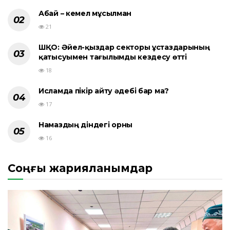
Абай – кемел мұсылман
21
ШҚО: Әйел-қыздар секторы ұстаздарының
қатысуымен тағылымды кездесу өтті
18
Исламда пікір айту әдебі бар ма?
17
Намаздың діндегі орны
16
Соңғы жарияланымдар