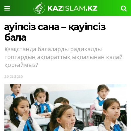
Қауіпсіз сана – қауіпсіз
бала
Қазақстанда балаларды радикалды
топтардың ақпараттық ықпалынан қалай
қорғаймыз?
29.05.2026