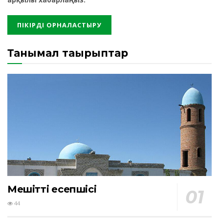
Танымал тақырыптар
Мешіттің есепшісі
44