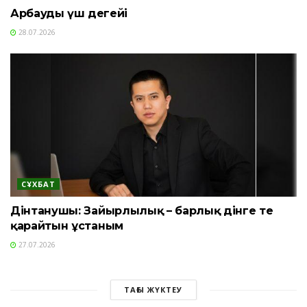
Арбаудың үш деңгейі
28.07.2026
СҰХБАТ
Дінтанушы: Зайырлылық – барлық дінге тең
қарайтын ұстаным
27.07.2026
ТАҒЫ ЖҮКТЕУ