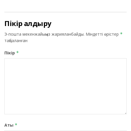
Пікір қалдыру
Э-пошта мекенжайыңыз жарияланбайды.
Міндетті өрістер
*
таңбаланған
Пікір
*
Аты
*