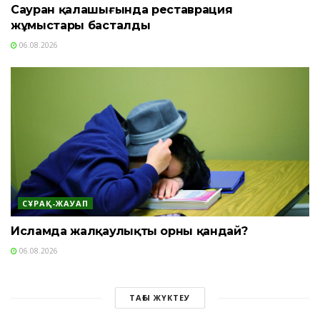
Сауран қалашығында реставрация
жұмыстары басталды
06.08.2026
СҰРАҚ-ЖАУАП
Исламда жалқаулықтың орны қандай?
06.08.2026
ТАҒЫ ЖҮКТЕУ