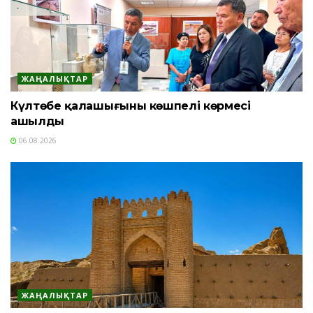
ЖАҢАЛЫҚТАР
Күлтөбе қалашығының көшпелі көрмесі
ашылды
06.08.2026
ЖАҢАЛЫҚТАР