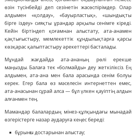
өзін түсінбейді деп сезінетін жасөспірімдер. Олар
алдымен «қолдау», «бауырластық», «шындықты
бірге іздеу» сияқты ұрандар арқылы сенімге кіреді.
Кейін біртіндеп қоғамнан алыстату, ата-анамен
қақтығыстыру, мемлекеттік құндылықтарға қарсы
көзқарас қалыптастыру әрекеттері басталады.
Мұндай жағдайда ата-ананың рөлі ерекше
маңызды. Балаға тек «болмайды» деу жеткіліксіз. Ең
алдымен, ата-ана мен бала арасында сенім болуы
керек. Егер бала өз мәселесін интернеттен емес,
ата-анасынан сұрай алса — бұл үлкен қауіптің алдын
алғанмен тең.
Мамандар балалардың мінез-құлқындағы мынадай
өзгерістерге назар аударуға кеңес береді:
бұрынғы достарынан алыстау;