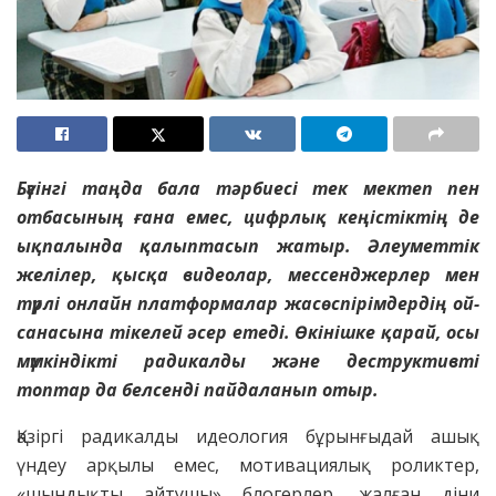
Бүгінгі таңда бала тәрбиесі тек мектеп пен
отбасының ғана емес, цифрлық кеңістіктің де
ықпалында қалыптасып жатыр. Әлеуметтік
желілер, қысқа видеолар, мессенджерлер мен
түрлі онлайн платформалар жасөспірімдердің ой-
санасына тікелей әсер етеді. Өкінішке қарай, осы
мүмкіндікті радикалды және деструктивті
топтар да белсенді пайдаланып отыр.
Қазіргі радикалды идеология бұрынғыдай ашық
үндеу арқылы емес, мотивациялық роликтер,
«шындықты айтушы» блогерлер, жалған діни