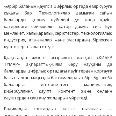
«Әрбір баланың қауіпсіз цифрлық ортада өмір сүруге
құқығы бар. Технологиялар дамыған сайын
балаларды қорғау жүйелері де жаңа қауіп-
қатерлерге бейімделіп, қатар дамуы тиіс. Бұл
мемлекет, халықаралық серіктестер, технологиялық
индустрия, ата-аналар және жастардың бірлескен
күш-жігерін талап етеді».
Қазақстанда жүзеге асырылып жатқан «КИБЕР
ТҰМАР» ақпараттық-білім беру науқаны да
балаларды цифрлық ортадағы қауіптерден қорғауға
бағытталған маңызды бастамалардың бірі. Бұл жоба
балаларға интернеттегі манипуляция,
кибербуллинг, қауіпті контент және онлайн
қауіптерден сақтану жолдарын үйретеді.
Радикалды топтардың негізгі нысанасы —
эмоционалды әлсіз, қоғамнан оқшауланған немесе