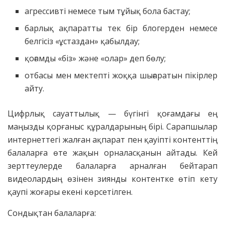
агрессивті немесе тым тұйық бола бастау;
барлық ақпаратты тек бір блогерден немесе
белгісіз «ұстаздан» қабылдау;
қоғамды «біз» және «олар» деп бөлу;
отбасы мен мектепті жоққа шығаратын пікірлер
айту.
Цифрлық сауаттылық — бүгінгі қоғамдағы ең
маңызды қорғаныс құралдарының бірі. Сарапшылар
интернеттегі жалған ақпарат пен қауіпті контенттің
балаларға өте жақын орналасқанын айтады. Кей
зерттеулерде балаларға арналған бейтарап
видеолардың өзінен зиянды контентке өтіп кету
қаупі жоғары екені көрсетілген.
Сондықтан балаларға: