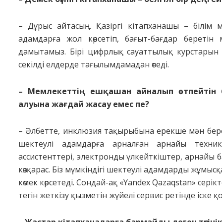
– Дұрыс айтасың. Қазіргі кітапханашы – білім 
адамдарға жол көрсетіп, бағыт-бағдар беретін
дамытамыз. Бірі цифрлық сауаттылық курстарын о
секілді елдерде тағылымдамадан өтеді.
– Мемлекеттің ешқашан айналып өтпейтін бі
алуына жағ­дай жасау емес пе?
– Әлбетте, инклюзия тақырыбына ерекше мән береміз
шектеулі адамдарға арналған арнайы техник
ассистенттері, электронды үлкейт­­кіштер, арнайы б
көз­қарас. Біз мүмкіндігі шектеулі адамдарды жұмы
көмек көр­сетеді. Сондай-ақ «Yandex Qazaqstan» серік
тегін жеткізу қыз­метін жүйелі сервис ретінде іске қ
– Жастар кітапханаларға бармайды деген түсіні