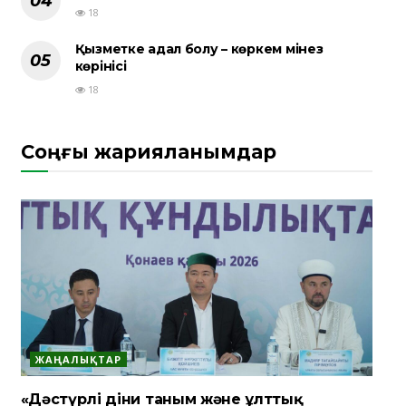
18
Қызметке адал болу – көркем мінез
көрінісі
18
Соңғы жарияланымдар
ЖАҢАЛЫҚТАР
«Дәстүрлі діни таным және ұлттық