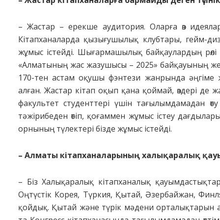
– Жастар – ерекше аудитория. Оларға өз идеяла
Кітапханаларда қызы­­ғу­шылық клубтары, гейм-ди
жұмыс істейді. Шығармашылық бай­қаулардың рөлі 
«Алма­тының жас жазушысы – 2025» бай­қауының ж
170-тен астам оқушы фэнтези жанрында әңгіме 
алған. Жастар кітап оқып қана қоймай, өздері де жа
факультет студенттері үшін тағы­лым­дамадан өт
тәжірибеден өтіп, қоғаммен жұмыс істеу дағдыларын
орнының түлектері бізде жұмыс істейді.
– Алматы кітапханаларының халықаралық қауы
– Біз Халықаралық кітапханалық қауымдастықтар
Оңтүстік Корея, Түркия, Қытай, Әзербайжан, Финл
қой­дық. Қытай және түрік мәдени орталықтарын 
та Конгресс кітапханасында тағылымдамадан өттім.