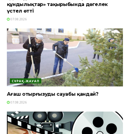
құндылықтар» тақырыбында дөңгелек
үстел өтті
07.08.2026
СҰРАҚ-ЖАУАП
Ағаш отырғызудың сауабы қандай?
07.08.2026