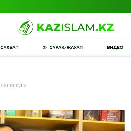
СҰХБАТ
СҰРАҚ-ЖАУАП
ВИДЕО
ателеседі»