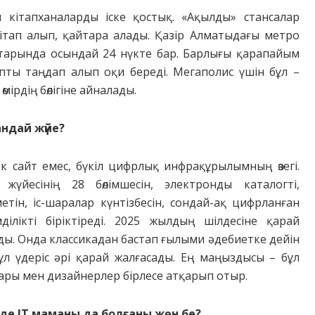
ы кітапханаларды іске қостық. «Ақылды» стансалар
кітап алып, қайтара алады. Қазір Алматыдағы метро
тарында осындай 24 нүкте бар. Барлығы қарапайым
тапты таңдап алып оқи береді. Мегаполис үшін бұл –
мір­дің бөлігіне айналады.
андай жүйе?
тек сайт емес, бүкіл цифрлық инфрақұрылымның өзегі.
үйесінің 28 бөлімшесін, электронды каталогті,
тін, іс-шаралар күнтізбесін, сондай-ақ цифрланған
ілікті біріктіреді. 2025 жылдың шілдесіне қарай
ы. Онда классикадан бастап ғылыми әдебиетке дейін
л үдеріс әрі қарай жалғасады. Ең маңыздысы – бұл
­дары мен дизайнерлер бірлесе атқарып отыр.
ейде ІТ маманы да болғаны жөн бе?