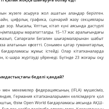
рын жүзеге асыруға жол ашатын алаңдар берілген.
зайн, цифр­лық графика, сценарий жазу секция­лары
де зор. Мысалы, Ұлттық кітап күні аясында дәстүрлі
еңімпаздары марапатталды. 15–17 жас аралығындағы
жазып, Сапарғали Бегалин шығар­маларынан шабыт
за алатынын көрсетті. Сонымен қатар гума­­­ни­тарлық
у бағдарламасы жұмыс істейді. Олар кітапханаларда
, іс-шара жүргізуді үйренеді. Бүгінде 23 жоға­ры оқу
мдастықтағы беде­лі қандай?
 мен мекемелер федерациясының (IFLA) мүшесіміз,
яндия, Германия кітап­ханаларымен келісімдерге қол
аштық. Өзім Open World бағдар­ламасы аясында АҚШ-
 Бұл тек кәсіби тәжірибе алмасу емес, Қазақстанның