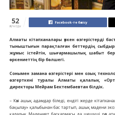
52
Facebook-те бөлісу
ҚАРАЛДЫ
Алматы кітапханалары үлкен өзгерістерді бас
тыныштығын парақталған беттердің сыбдыры 
жұмыс істейтін, шығармашылық шабыт бере
өркениеттің бір бөлшегі.
Сонымен замана өзгерістері мен озық технол
өзгерткені туралы Алматы қалалық «Орт
директоры Мейрам Бектембаевтан білдік.
– Көзі ашық адамдар біледі, ендігі жерде кітапхана
бақылау» қалыбынан бас тартып, ашық мәдени экожү
қалалық Мәдениет басқармасы да шешуші рөл атқ