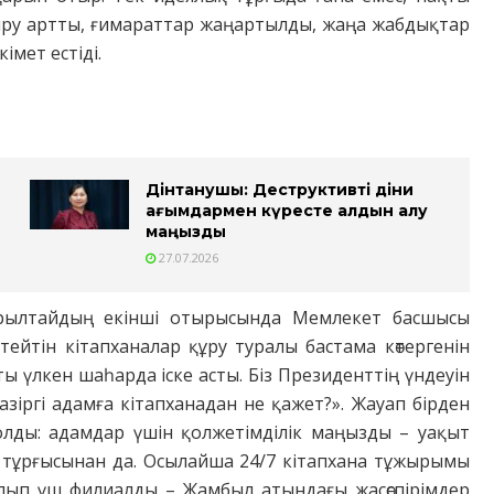
артты, ғима­­рат­­­­тар жаңар­тылды, жаңа жабдық­тар
імет естіді.
Дінтанушы: Деструктивті діни
ағымдармен күресте алдын алу
маңызды
27.07.2026
ұрылтайдың екінші отырысында Мемлекет басшысы
йтін кітап­ханалар құру туралы бастама көтер­­генін
ты үлкен шаһарда іске асты. Біз Президенттің үндеуін
Қазіргі адамға кітапханадан не қажет?». Жауап бірден
олды: адамдар үшін қол­жетімділік маңызды – уақыт
 тұрғысынан да. Осылайша 24/7 кітапхана тұжырымы
болып үш филиалды – Жамбыл атындағы жасөспірімдер