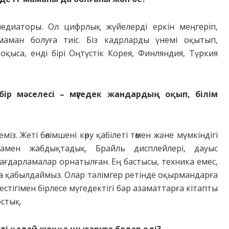
медиаторы. Ол цифрлық жүйелерді еркін меңгеріп,
 маман болуға тиіс. Біз кадрларды үнемі оқытып,
қыса, енді бірі Оңтүстік Корея, Финляндия, Түркия
р мәселесі – мүгедек жан­дар­дың оқып, білім
. Жеті бөлімшені көру қабілеті төмен және мүмкіндігі
амен жабдықтадық. Брайль дисплейлері, дауыс
ағдарламалар орна­тыл­ған. Ең бастысы, техника емес,
сқа қабылдаймыз. Олар тәлімгер ретінде оқырмандарға
­тестігімен бірлесе мүгедектігі бар азаматтарға кітапты
остық.
кті қалай жоққа шығаруға болар еді?