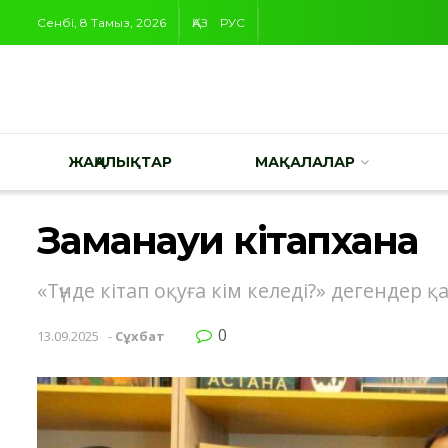
Сенбі, 8 Тамыз, 2026
ҚАЗ
РУС
ЖАҢАЛЫҚТАР
МАҚАЛАЛАР
Заманауи кітапхана
«Түнде кітап оқуға кім келеді?» дегендер қ
0
13.09.2025
-
Сұхбат