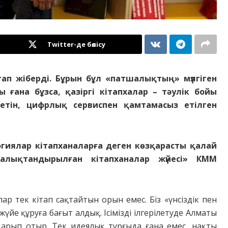
Twitter-де бөлісу
тап жіберді. Бұрын бұл «патшалықтың» мүлгіген
ғана бұзса, қазіргі кітапхалар – тәулік бойы
тін, цифрлық сервиспен қамтамасыз етілген
огиялар кітапханаларға деген көзқарасты қалай
алықтандырылған кітапханалар жүйесі» КММ
лар тек кітап сақтайтын орын емес. Біз «үнсіздік пен
йе құруға бағыт алдық. Ісімізді ілгерілетуде Алматы
а­рып отыр. Тек идеялық тұрғыда ғана емес, нақты