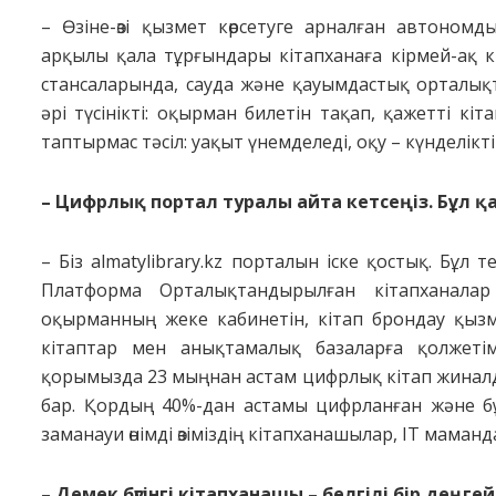
– Өзіне-өзі қызмет көрсетуге арналған автономд
арқылы қала тұр­ғындары кітапханаға кірмей-ақ 
стансаларында, сауда және қауымдастық орталық
әрі түсінікті: оқырман билетін тақап, қажетті кі
таптырмас тәсіл: уақыт үнемделеді, оқу – күнделікті ө
– Цифрлық портал туралы айта кетсеңіз. Бұл қ
– Біз almatylibrary.kz порталын іске қостық. Бұл 
Платформа Орталықтандырылған кітапханалар ж
оқырманның жеке кабинетін, кітап брондау қызме
кітаптар мен анықтамалық базаларға қолжетімд
қорымызда 23 мыңнан астам цифрлық кітап жиналд
бар. Қордың 40%-дан астамы цифрланған және бұ
заманауи өнімді өзіміздің кітапханашылар, ІТ маман
– Демек бүгінгі кітапханашы – белгілі бір деңг