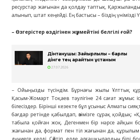
ресурстар жағынан да қолдау таптық. Қар­жыландыру 
алынып, штат кеңейді. Ең бастысы – біздің үнімізді Үк
– Өзгерістер өздігінен жүрмейтіні белгілі ғой?
Дінтанушы: Зайырлылық – барлық
дінге тең қарайтын ұстаным
27.07.2026
– Ойыңызды түсіндім. Бұрнағы жылы Ұлттық қ
Қасым-Жомарт Тоқаев тәулігіне 24 сағат жұмыс істе
білесіздер. Бірінші кезекте бұл ұсыныс Алматы сияқ
бағдар ретінде қабылдап, өзімізге сұрақ қойдық: «
табыла қойған жоқ. Деген­­мен бір нәрсе айқын б
жағынан да, формат пен тіл жағынан да, құрылым
дүниеге келді. Сөйтіп, елде алғашқылардың бірі 