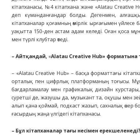
кітапханасы, №4 кітапхана және «Alatau Creative H
деп күмән­данғандар болды. Дегенмен, алғаш­қ
кітапханалар қоғамның өмірлік ырға­­ғымен үйлесе
уақыт­та 150-ден астам адам келеді. Оған қоса мұнд
мен түрлі клубтар өтеді.
– Айтқандай,
«
Alatau Creative Hub» фор­ма­тына
– «Alatau Creative Hub» – басқа формат­тағы кітап
орталық пен цифрлық платформаның тоғысы. Мұнд
бағдарламалау мен графикалық дизайн курстары, ә
суретші де, жазушы да, музыкант та, оқушы мен зей
алып қана қоймай, подкаст жазып, сахналық өнер б
ғасырдың жаңа үлгідегі кітапханасы.
– Бұл кітапханалар тағы несімен ерекшеленеді