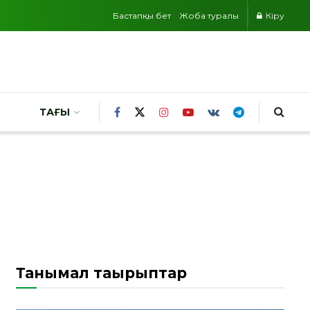
Бастапқы бет
Жоба туралы
Кіру
ТАҒЫ
Танымал тақырыптар