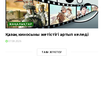
ЖАҢАЛЫҚТАР
Қазақ киносының жетістігі артып келеді
07.08.2026
ТАҒЫ ЖҮКТЕУ