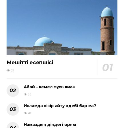
Мешіттің есепшісі
51
Абай – кемел мұсылман
35
Исламда пікір айту әдебі бар ма?
20
Намаздың діндегі орны