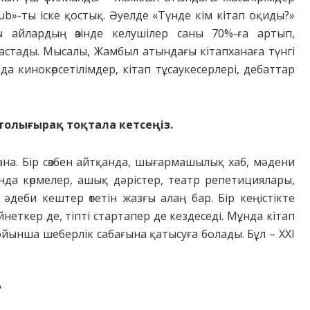
ub»-ты іске қостық. Әуелде «Түнде кім кітап оқиды?»
ы айлардың өзінде келушілер саны 70%-ға артып,
 бастады. Мысалы, Жамбыл атындағы кітапханаға түнгі
а кинокөрсетілімдер, кітап тұсау­кесер­лері, дебаттар
 толығырақ тоқтала кет­сеңіз.
хана. Бір сөзбен айтқан­да, шығармашылық хаб, мәдени
а көрмелер, ашық дәрістер, театр репетициялары,
деби кештер өтетін жазғы алаң бар. Бір кеңістікте
неткер де, тіпті стартапер де кездеседі. Мұнда кітап
ойынша шеберлік сабағына қатысуға болады. Бұл – XXI
?