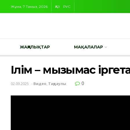
Жұма, 7 Тамыз, 2026
ҚАЗ
РУС
ЖАҢАЛЫҚТАР
МАҚАЛАЛАР
Ілім – мызғымас іргет
0
02.09.2025
-
Видео
,
Таңдаулы