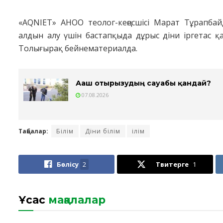
«AQNIET» АНОО теолог-кеңесшісі Марат Тұрапбайд
алдын алу үшін бастапқыда дұрыс діни іргетас қал
Толығырақ бейнематериалда.
Ағаш отырғызудың сауабы қандай?
07.08.2026
Таңбалар:
Білім
Діни білім
ілім
Бөлісу
2
Твитерге
1
Ұқсас
мақалалар