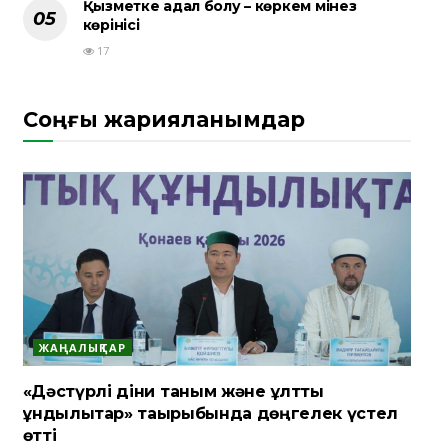
Қызметке адал болу – көркем мінез
көрінісі
17
Соңғы жарияланымдар
ЖАҢАЛЫҚТАР
«Дәстүрлі діни таным және ұлттық
құндылықтар» тақырыбында дөңгелек үстел
өтті