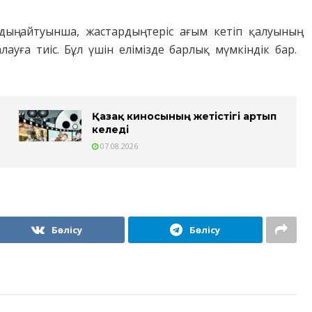
ың айтуынша, жастардың теріс ағым кетіп қалуының
ауға тиіс. Бұл үшін елімізде барлық мүмкіндік бар.
Қазақ киносының жетістігі артып
келеді
07.08.2026
Бөлісу
Бөлісу