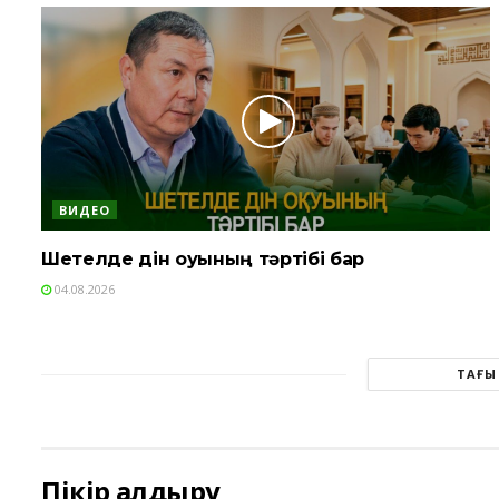
ВИДЕО
Шетелде дін оқуының тәртібі бар
04.08.2026
ТАҒЫ
Пікір қалдыру