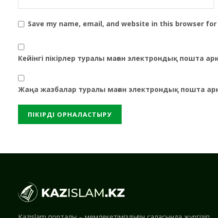
Save my name, email, and website in this browser for
Кейінгі пікірлер туралы маған электрондық пошта а
Жаңа жазбалар туралы маған электрондық пошта ар
Kazislam порталы – мемлекетіміздің дін саласында жүргізіп