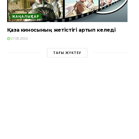
ЖАҢАЛЫҚТАР
Қазақ киносының жетістігі артып келеді
07.08.2026
ТАҒЫ ЖҮКТЕУ