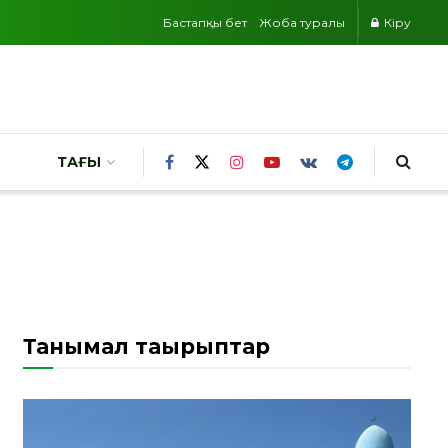
Бастапқы бет
Жоба туралы
Кіру
ТАҒЫ
Танымал тақырыптар