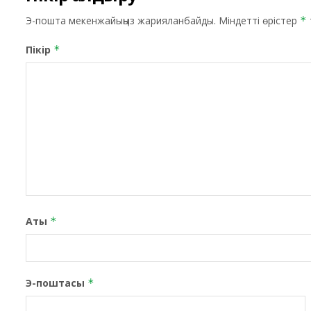
Э-пошта мекенжайыңыз жарияланбайды.
Міндетті өрістер
*
Пікір
*
Аты
*
Э-поштасы
*