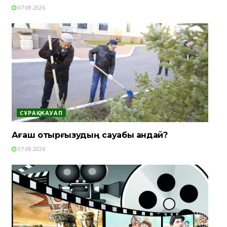
07.08.2026
СҰРАҚ-ЖАУАП
Ағаш отырғызудың сауабы қандай?
07.08.2026