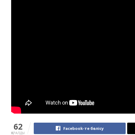
62
Facebook-те бөлісу
ҚАРАЛДЫ