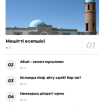
Мешіттің есепшісі
46
Абай – кемел мұсылман
32
Исламда пікір айту әдебі бар ма?
20
Намаздың діндегі орны
18