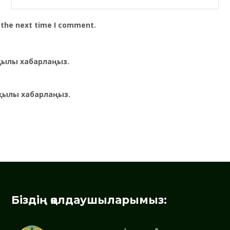
 the next time I comment.
рқылы хабарлаңыз.
қылы хабарлаңыз.
Біздің қолдаушыларымыз: