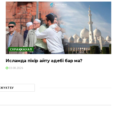
СҰРАҚ-ЖАУАП
Исламда пікір айту әдебі бар ма?
03.08.2026
 ЖҮКТЕУ