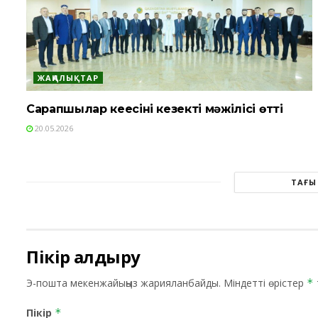
ЖАҢАЛЫҚТАР
Сарапшылар кеңесінің кезекті мәжілісі өтті
20.05.2026
ТАҒЫ
Пікір қалдыру
Э-пошта мекенжайыңыз жарияланбайды.
Міндетті өрістер
*
Пікір
*