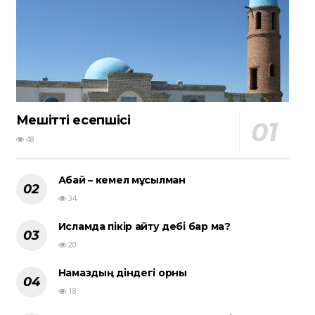
Мешіттің есепшісі
48
Абай – кемел мұсылман
34
Исламда пікір айту әдебі бар ма?
20
Намаздың діндегі орны
18