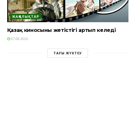
ЖАҢАЛЫҚТАР
Қазақ киносының жетістігі артып келеді
07.08.2026
ТАҒЫ ЖҮКТЕУ