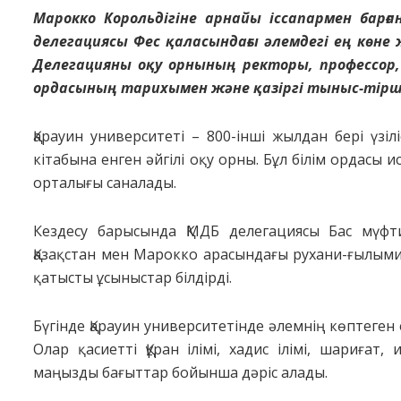
Марокко Корольдігіне арнайы іссапармен бар
делегациясы Фес қаласындағы әлемдегі ең көне 
Делегацияны оқу орнының ректоры, профессор,
ордасының тарихымен және қазіргі тыныс-тірш
Қарауин университеті – 800-інші жылдан бері үзіл
кітабына енген әйгілі оқу орны. Бұл білім ордасы и
орталығы саналады.
Кездесу барысында ҚМДБ делегациясы Бас мүфт
Қазақстан мен Марокко арасындағы рухани-ғылыми
қатысты ұсыныстар білдірді.
Бүгінде Қарауин университетінде әлемнің көптеген 
Олар қасиетті Құран ілімі, хадис ілімі, шариғат
маңызды бағыттар бойынша дәріс алады.