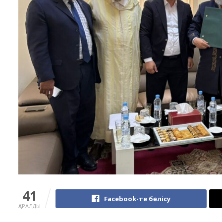
41
Facebook-те бөлісу
ҚАРАЛДЫ