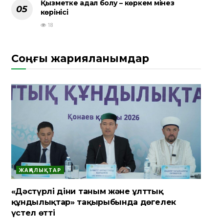
Қызметке адал болу – көркем мінез
көрінісі
18
Соңғы жарияланымдар
ЖАҢАЛЫҚТАР
«Дәстүрлі діни таным және ұлттық
құндылықтар» тақырыбында дөңгелек
үстел өтті