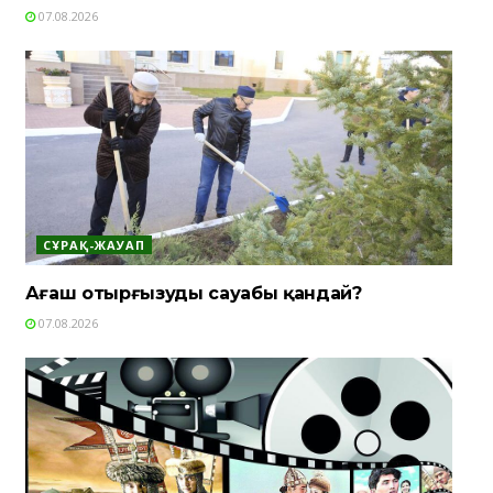
07.08.2026
СҰРАҚ-ЖАУАП
Ағаш отырғызудың сауабы қандай?
07.08.2026