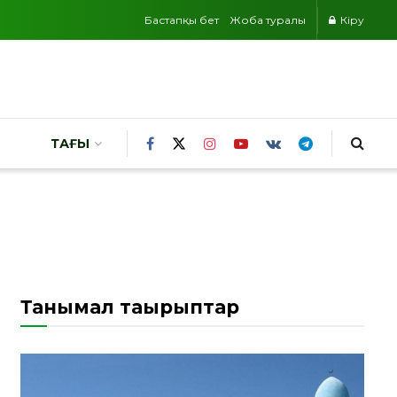
Бастапқы бет
Жоба туралы
Кіру
ТАҒЫ
Танымал тақырыптар