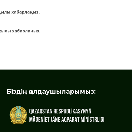
рқылы хабарлаңыз.
қылы хабарлаңыз.
Біздің қолдаушыларымыз: