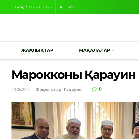
Сенбі, 8 Тамыз, 2026
ҚАЗ
РУС
ЖАҢАЛЫҚТАР
МАҚАЛАЛАР
Марокконың Қарауин
0
20.06.2025
-
Жаңалықтар
,
Таңдаулы