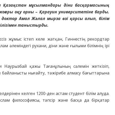
ған Қазақстан мұсылмандары діни басқармасының
жоғары оқу орны – Қарауин университетіне барды.
 доктор Амал Жәлал мырза өзі қарсы алып, білім
ілігімен таныстырды.
іссіз жұмыс істеп келе жатқан, Гиннестің рекордтар
слам әлеміндегі рухани, діни және ғылыми білімнің ірі
и Наурызбай қажы Тағанұлының сәлемін жеткізіп,
 байланысты нығайту, тәжірибе алмасу бағыттарына
елдерінен келген 1200-ден астам студент білім алуда.
, ислам философиясы, тәпсір және басқа да бірқатар