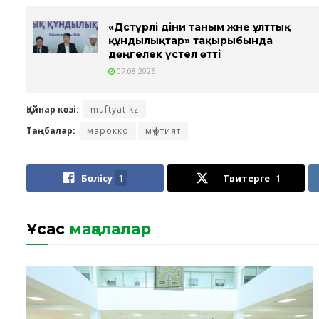
«Дәстүрлі діни таным және ұлттық
құндылықтар» тақырыбында
дөңгелек үстел өтті
07.08.2026
Қайнар көзі:
muftyat.kz
Таңбалар:
марокко
мүфтият
Бөлісу
1
Твитерге
1
Ұқсас
мақалалар