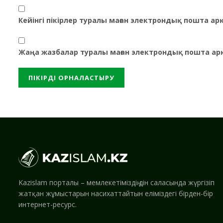
Кейінгі пікірлер туралы маған электрондық пошта а
Жаңа жазбалар туралы маған электрондық пошта ар
Kazislam порталы – мемлекетіміздің дін саласында жүргізіп
жатқан жұмыстарын насихаттайтын еліміздегі бірден-бір
интернет-ресурс.