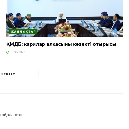
ЖАҢАЛЫҚТАР
ҚМДБ: қарилар алқасының кезекті отырысы
05.05.2026
 ЖҮКТЕУ
таңбаланған