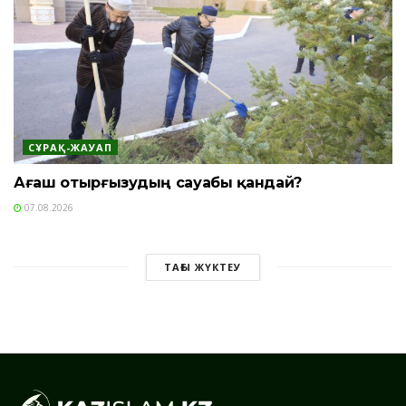
СҰРАҚ-ЖАУАП
Ағаш отырғызудың сауабы қандай?
07.08.2026
ТАҒЫ ЖҮКТЕУ