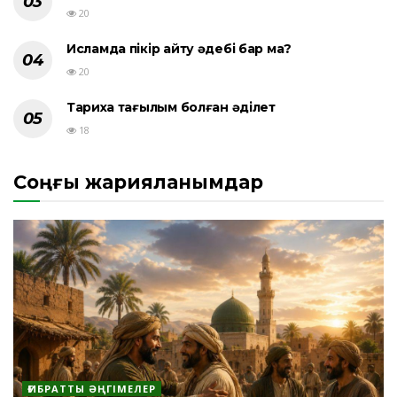
20
Исламда пікір айту әдебі бар ма?
20
Тарихқа тағылым болған әділет
18
Соңғы жарияланымдар
ҒИБРАТТЫ ӘҢГІМЕЛЕР