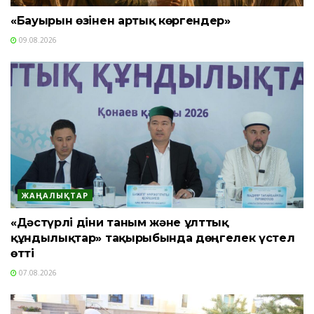
«Бауырын өзінен артық көргендер»
09.08.2026
ЖАҢАЛЫҚТАР
«Дәстүрлі діни таным және ұлттық
құндылықтар» тақырыбында дөңгелек үстел
өтті
07.08.2026