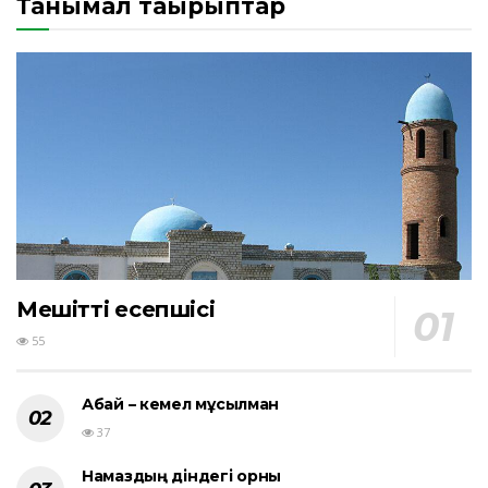
Танымал тақырыптар
Мешіттің есепшісі
55
Абай – кемел мұсылман
37
Намаздың діндегі орны