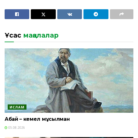
Ұқсас
мақалалар
ИСЛАМ
Абай – кемел мұсылман
05.08.2026