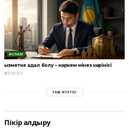
ИСЛАМ
Қызметке адал болу – көркем мінез көрінісі
03.08.2026
ТАҒЫ ЖҮКТЕУ
Пікір қалдыру