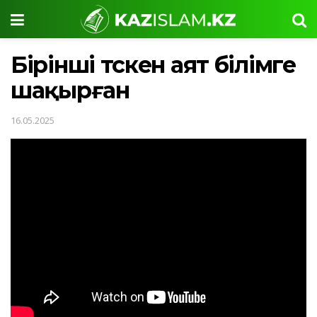
Бірінші түскен аят білімге
шақырған
16.05.2025