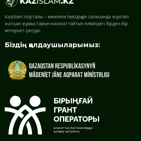
Kazislam порталы – мемлекетіміздің дін саласында жүргізіп
жатқан жұмыстарын насихаттайтын еліміздегі бірден-бір
интернет-ресурс.
Біздің қолдаушыларымыз: