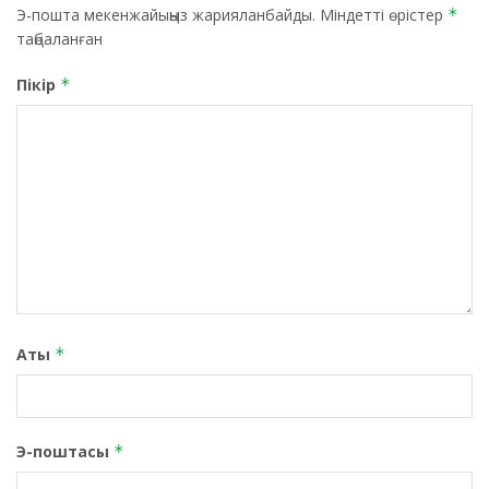
Э-пошта мекенжайыңыз жарияланбайды.
Міндетті өрістер
*
таңбаланған
Пікір
*
Аты
*
Э-поштасы
*