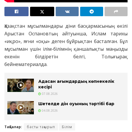
Қазақстан мұсылмандары діни басқармасының өкілі
Арыстан Оспановтың айтуынша, Ислам тарихы
«иқро», яғни «оқы» деген бұйрықтан басталған. Бұл
мұсылман үшін ілім-білімнің қаншалықты маңызды
екенін білдіретін белгі, Толығырақ
бейнематериалда.
Адасқан ағымдардың көпнекелік
кесірі
07.08.2026
Шетелде дін оқуының тәртібі бар
04.08.2026
Таңбалар:
басты тақырып
Білім