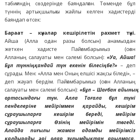
табиғиндің сөздерінде баяндалған. Төменде бұл
түннің артықшылығы жайлы келген хадистерді
баяндап өтсек:
Бараат – күнәлар кешірілетін рахмет түні.
Айша (Алла одан разы болсын) анамыздан
жеткен хадисте Пайғамбарымыз (оған
Алланың салауаты мен сәлемі болсын):
«Уа, Айша!
Бұл
түннің қандай түн екенін білесің бе?»
– деп
сұрады. Мен: «Алла мен Оның елшісі жақсы біледі», –
деп жауап бердім. Пайғамбарымыз (оған Алланың
салауаты мен сәлемі болсын):
«Бұл – Шағбан айының
ортасындағы
түн. Алла Тағала бұл түні
пенделеріне мейіріммен қарайды, кешірім
сұраушыларға кешірім береді, мейірім
сұраушыларға Өзінің мейірімін төгеді.
Алайда пиғылы жаман адамды мейірімсіз
қалдырады әрі олар
зұлымдықтан арылмаса,