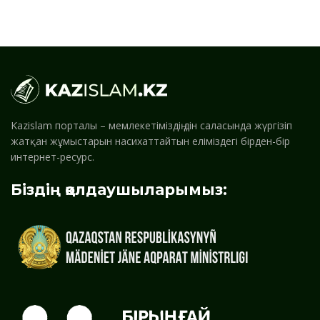
Kazislam порталы – мемлекетіміздің дін саласында жүргізіп
жатқан жұмыстарын насихаттайтын еліміздегі бірден-бір
интернет-ресурс.
Біздің қолдаушыларымыз: