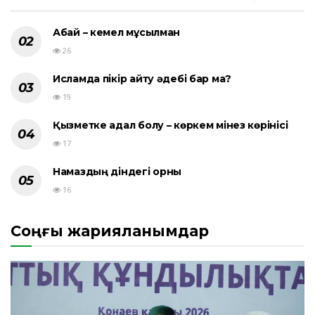
Абай – кемел мұсылман
26
Исламда пікір айту әдебі бар ма?
19
Қызметке адал болу – көркем мінез көрінісі
17
Намаздың діндегі орны
16
Соңғы жарияланымдар