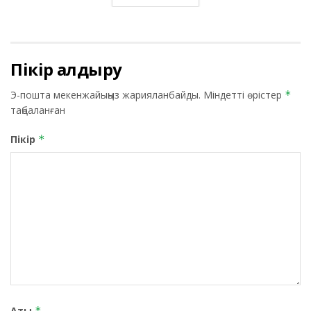
Пікір қалдыру
Э-пошта мекенжайыңыз жарияланбайды.
Міндетті өрістер
*
таңбаланған
Пікір
*
Аты
*