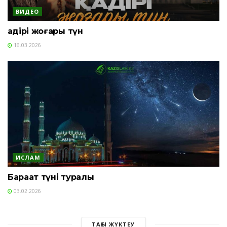
ВИДЕО
Қадірі жоғары түн
16.03.2026
ИСЛАМ
Бараат түні туралы
03.02.2026
ТАҒЫ ЖҮКТЕУ