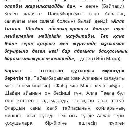
оларды жарылқамайды да»
, – деген (Байһақи).
Келесі хадисте Пайғамбарымыз (оған Алланың
салауаты мен сәлемі болсын) былай дейді:
«Алла
Тағала Шағбан айының ортасы болған
түні
пенделеріне мейірімін жаудырады. Тек қана
Өзіне серік қосушы мен жүрегінде мұсылман
бауырына деген кегі бар адамнан басқасының
барлығының күнәсін
кешіреді»
, – деген (Ибн Мәжа).
Бараат – тозақтан құтылуға мүмкіндік
беретін
түн.
Пайғамбарымыз (оған Алланың салауаты
мен сәлемі болсын): «Жәбірейіл Маған келіп: «Бұл –
Шағбан айының он бесінші түні. Алла Тағала бұл
түні көптеген адамдарды тозақтан азат етеді.
Олардың саны қалб тайпасының қойларының
жүнінен асып түседі. Тек осы түнде Аллаға серік
қосушыларға, бір-біріне өштесіп жүрген