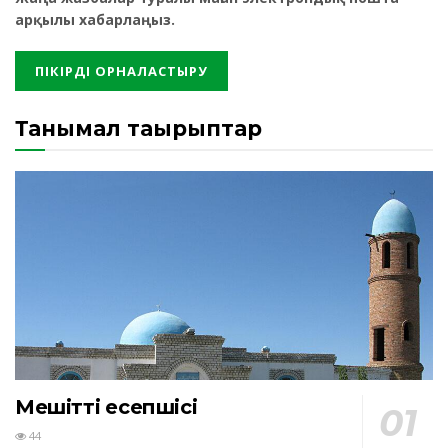
арқылы хабарлаңыз.
Танымал тақырыптар
Мешіттің есепшісі
44