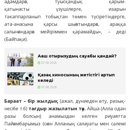
адамдарға, туысқандық қарым-
қатынасты үзушілерге, изарын
тәкаппарланып тобықтан төмен түсіретіндерге,
ата-анасына қарсы шығатындарға, араққа
салынғандарға мейіріммен қарамайды», – деді
(Байһақи).
Ағаш отырғызудың сауабы қандай?
07.08.2026
Қазақ киносының жетістігі артып
келеді
07.08.2026
Бараат – бір жылдық
(ажал, дүниеден өту, ризық-
несібе т.б)
тағдыр жазылатын түн.
Айша (Алла одан
разы болсын) анамыздан келген риуаятта
Пайғамбарымыз (оған Алланың салауаты мен сәлемі