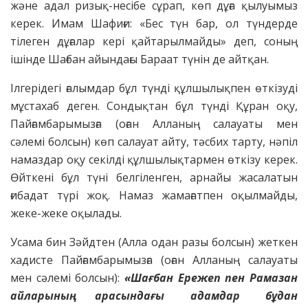
және адал ризық-несібе сұрап, көп дұға қылуымыз
керек. Имам Шафиғи: «Бес түн бар, ол түндерде
тілеген дұғалар кері қайтарылмайды» деп, соның
ішінде Шағбан айындағы Бараат түнін де айтқан.
Ілгерідегі ғалымдар бұл түнді құлшылықпен өткізуді
мұстахаб деген. Сондықтан бұл түнді Құран оқу,
Пайғамбарымызға (оған Алланың салауаты мен
сәлемі болсын) көп салауат айту, тәсбих тарту, нәпіл
намаздар оқу секілді құлшылықтармен өткізу керек.
Өйткені бұл түні белгіленген, арнайы жасалатын
ғибадат түрі жоқ. Намаз жамағатпен оқылмайды,
жеке-жеке оқылады.
Усама бин Зәйдтен (Алла одан разы болсын) жеткен
хадисте Пайғамбарымызға (оған Алланың салауаты
мен сәлемі болсын):
«Шағбан Ережеп пен
Рамазан
айларының арасындағы адамдар бұдан