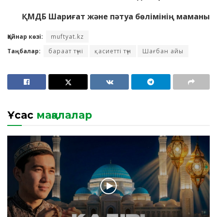
ҚМДБ Шариғат және пәтуа бөлімінің маманы
Қайнар көзі:
muftyat.kz
Таңбалар:
бараат түні
қасиетті түн
Шағбан айы
Ұқсас
мақалалар