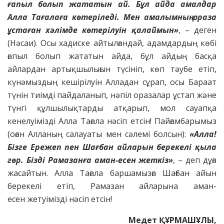
ғапыл болып жататын ай. Бұл айда амалдар
Алла Тағалаға көтеріледі. Мен амалымның ораза
ұстаған хәлімде
көтерілуін қалаймын»
, – деген
(Нәсаи). Осы хадиске айтылғандай, адамдардың көбі
ғапыл болып жататын айда, бұл айдың басқа
айлардан артықшылығын түсініп, көп тәубе етіп,
күнәмыздың кешірілуін Алладан сұрап, осы Бараат
түнін тиімді пайдаланып, нәпіл оразалар ұстап және
түнгі құлшылықтарды атқарып, мол сауапқа
кенелуімізді Алла Тағала нәсіп етсін! Пайғамбарымыз
(оған Алланың салауаты мен сәлемі болсын):
«Алла!
Бізге Ережеп пен Шағбан айларын
берекелі қыла
гөр. Бізді Рамазанға аман-есен жеткіз»
, – деп дұға
жасайтын. Алла Тағала баршамызға Шағбан айын
берекелі етіп, Рамазан айларына аман-
есен жетуімізді нәсіп етсін!
Медет ҚҰРМАШҰЛЫ,