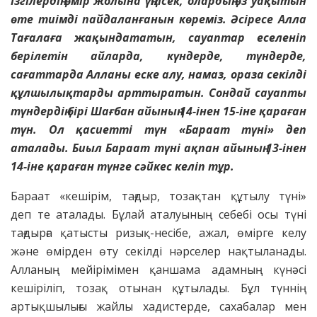
Ізгілердің өмір жолына үңілсек, олардың өз уақытын
өте тиімді пайдаланғанын көреміз. Әсіресе Алла
Тағалаға жақындататын, сауаптар еселеніп
берілетін айларда, күндерде, түндерде,
сағаттарда Алланы еске алу, намаз, ораза секілді
құлшылықтарды арттыратын. Сондай сауапты
түндердің бірі Шағбан айының 14-інен 15-іне қараған
түн. Ол қасиетті түн «Бараат түні» деп
аталады. Биыл Бараат түні ақпан айының 13-інен
14-іне қараған түнге сәйкес келіп тұр.
Бараат «кешірім, тағдыр, тозақтан құтылу түні»
деп те аталады. Бұлай аталуының себебі осы түні
тағдырға қатысты ризық-несібе, ажал, өмірге келу
және өмірден өту секілді нәрселер нақтыланады.
Алланың мейірімімен қаншама адамның күнәсі
кешіріліп, тозақ отынан құтылады. Бұл түннің
артықшылығы жайлы хадистерде, сахабалар мен