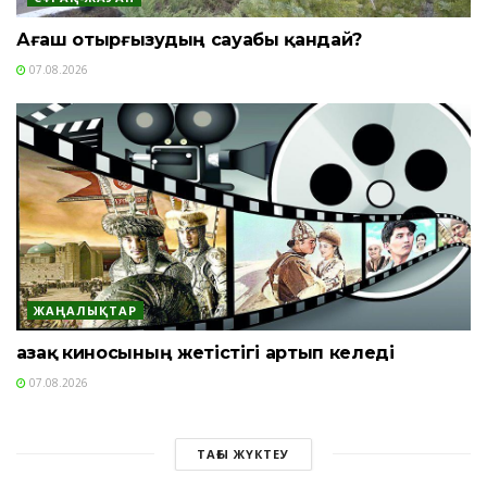
Ағаш отырғызудың сауабы қандай?
07.08.2026
ЖАҢАЛЫҚТАР
Қазақ киносының жетістігі артып келеді
07.08.2026
ТАҒЫ ЖҮКТЕУ