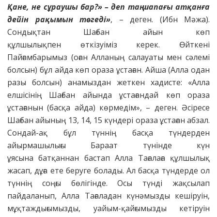
Қане, не сұраушы бар?» – деп таң
шапағы атқанға
дейін рақымын төгеді»
, – деген. (Ибн Мәжа).
Сондықтан Шағбан айын көп
құлшылықпен өткізуіміз керек. Өйткені
Пайғамбарымыз (оған Алланың салауаты мен сәлемі
болсын) бұл айда көп ораза ұстаған. Айша (Алла одан
разы болсын) анамыздан жеткен хадисте: «Алла
елшісінің Шағбан айында ұстағандай көп ораза
ұстағанын (басқа айда) көрмедім», – деген. Әсіресе
Шағбан айының 13, 14, 15 күндері ораза ұстаған абзал.
Сондай-ақ бұл түннің басқа түндерден
айырмашылығы Бараат түнінде күн
ұясына батқаннан бастап Алла Тағалаға құлшылық
жасап, дұға ете беруге болады. Ал басқа түндерде ол
түннің соңғы бөлігінде. Осы түнді жақсылап
пайдаланып, Алла Тағаладан күнәмызды кешіруін,
мұқтаждығымызды, уайым-қайғымызды кетіруін