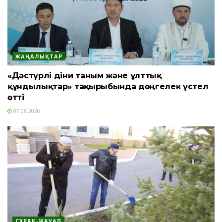
ЖАҢАЛЫҚТАР
«Дәстүрлі діни таным және ұлттық
құндылықтар» тақырыбында дөңгелек үстел
өтті
07.08.2026
СҰРАҚ-ЖАУАП