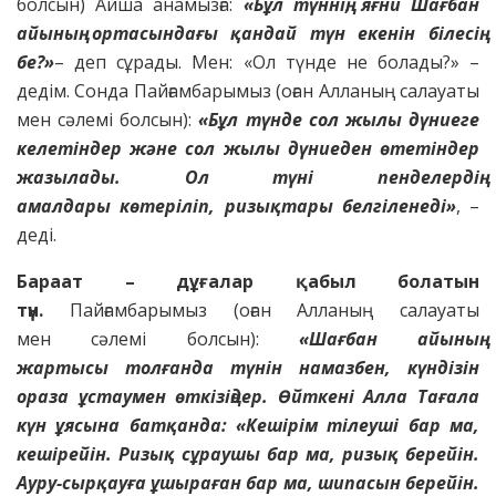
болсын) Айша анамызға:
«Бұл
түннің, яғни Шағбан
айының ортасындағы қандай
түн екенін білесің
бе?»
– деп сұрады. Мен: «Ол түнде не болады?» –
дедім. Сонда Пайғамбарымыз (оған Алланың салауаты
мен сәлемі болсын):
«Бұл түнде сол
жылы дүниеге
келетіндер және сол жылы дүниеден өтетіндер
жазылады. Ол түні пенделердің
амалдары
көтеріліп, ризықтары белгіленеді»
, –
деді.
Бараат – дұғалар қабыл болатын
түн.
Пайғамбарымыз (оған Алланың салауаты
мен сәлемі болсын):
«Шағбан айының
жартысы
толғанда түнін намазбен, күндізін
ораза ұстаумен өткізіңдер. Өйткені Алла Тағала
күн ұясына батқанда: «Кешірім тілеуші бар ма,
кешірейін. Ризық сұраушы бар ма, ризық берейін.
Ауру-сырқауға ұшыраған бар ма, шипасын берейін.