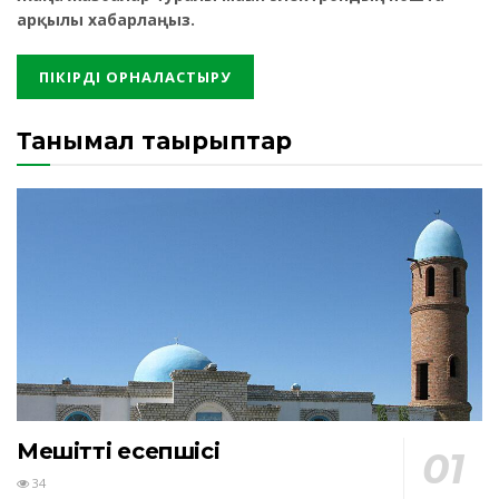
арқылы хабарлаңыз.
Танымал тақырыптар
Мешіттің есепшісі
34