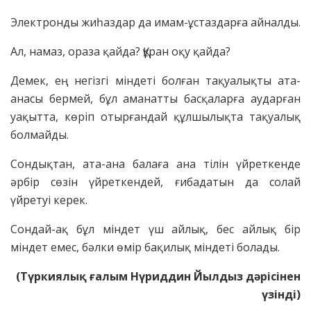
Электронды жиһаздар да имам-ұстаздарға айналды.
Ал, намаз, ораза қайда? Құран оқу қайда?
Демек, ең негізгі міндеті болған тақуалықты ата-
анасы бермей, бұл аманатты басқаларға аударған
уақытта, көріп отырғандай құлшылықта тақуалық
болмайды.
Сондықтан, ата-ана балаға ана тілін үйреткенде
әрбір сөзін үйреткендей, ғибадатын да солай
үйретуі керек.
Сондай-ақ бұл міндет үш айлық, бес айлық бір
міндет емес, бәлки өмір бақилық міндеті болады.
(Түркиялық ғалым Нүриддин Йылдыз дәрісінен
үзінді)