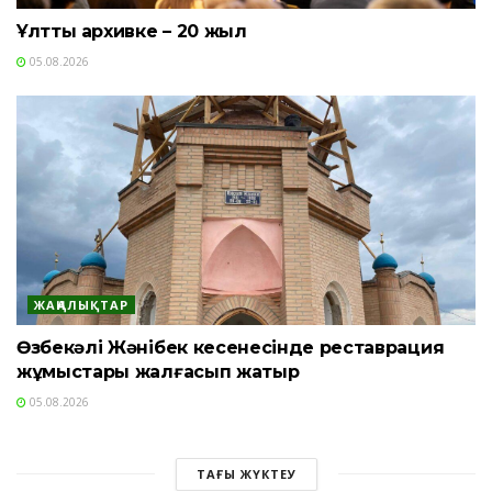
Ұлттық архивке – 20 жыл
05.08.2026
ЖАҢАЛЫҚТАР
Өзбекәлі Жәнібек кесенесінде реставрация
жұмыстары жалғасып жатыр
05.08.2026
ТАҒЫ ЖҮКТЕУ