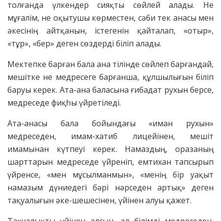
толғанда үлкендер сияқты сөйлей алады. Не
мұғалім, не оқытушы көрместен, сәби тек анасы мен
әкесінің айтқанын, істегенін қайталап, «отыр»,
«тұр», «бер» деген сөздерді біліп алады.
Мектепке барған бала ана тілінде сөйлеп барғандай,
мешітке не медресеге барғанша, құлшылығын біліп
баруы керек. Ата-ана баласына ғибадат рухын берсе,
медреседе фиқһы үйретіледі.
Ата-анасы бала бойындағы «иман рухын»
медреседен, имам-хатиб лицейінен, мешіт
имамынан күтпеуі керек. Намаздың, оразаның
шарттарын медреседе үйреніп, емтихан тапсырып
үйренсе, «мен мұсылманмын», «менің бір уақыт
намазым дүниедегі бәрі нәрседен артық» деген
тақуалығын әке-шешесінен, үйінен алуы қажет.
Тақуалықты үйінен алсын, ал білімді медреседен,