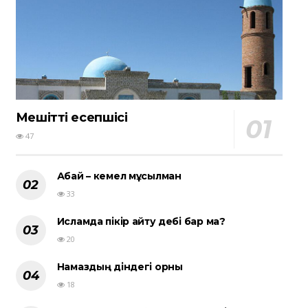
Мешіттің есепшісі
47
Абай – кемел мұсылман
33
Исламда пікір айту әдебі бар ма?
20
Намаздың діндегі орны
18