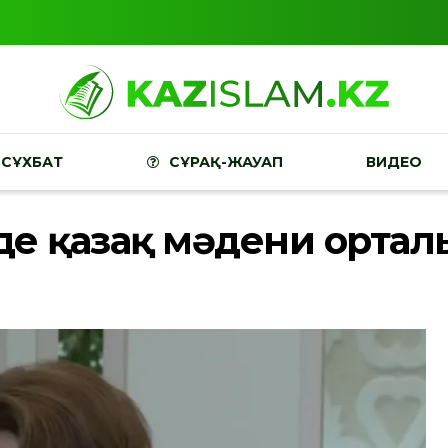
СҰХБАТ
СҰРАҚ-ЖАУАП
ВИДЕО
іңде қазақ мәдени орт