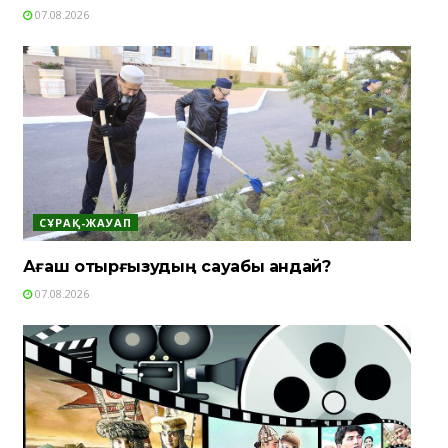
07.08.2026
СҰРАҚ-ЖАУАП
Ағаш отырғызудың сауабы қандай?
07.08.2026