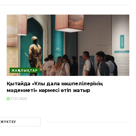
ЖАҢАЛЫҚТАР
Қытайда «Ұлы дала көшпелілерінің
мәдениеті» көрмесі өтіп жатыр
27.07.2026
 ЖҮКТЕУ