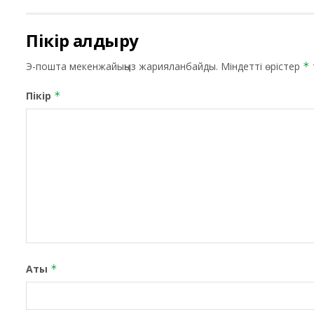
Пікір қалдыру
Э-пошта мекенжайыңыз жарияланбайды.
Міндетті өрістер
*
Пікір
*
Аты
*