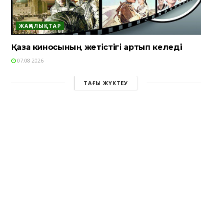
ЖАҢАЛЫҚТАР
Қазақ киносының жетістігі артып келеді
07.08.2026
ТАҒЫ ЖҮКТЕУ