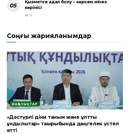
Қызметке адал болу – көркем мінез
көрінісі
18
Соңғы жарияланымдар
ЖАҢАЛЫҚТАР
«Дәстүрлі діни таным және ұлттық
құндылықтар» тақырыбында дөңгелек үстел
өтті