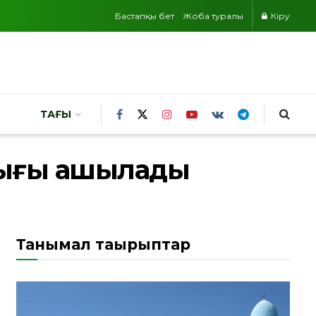
Бастапқы бет
Жоба туралы
Кіру
ТАҒЫ
алығы ашылады
Танымал тақырыптар