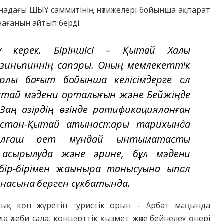
анадағы ШЫҰ саммитінің нәтижелері бойынша ақпарат
нағанын айтып берді.
у керек. Біріншісі – Қытай Халық
зиньпиннің сапары. Оның мемлекеттік
рлық бағыт бойынша келісімдерге қол
 қытай мәдени орталығын және Бейжіңде
Заң қазірдің өзінде ратификацияланған
зақстан-Қытай қатынастары тарихында
ғаш рет мұндай ынтымақтастық
асырылуда және әрине, бұл мәдени
ір-бірімен жақынырақ танысуына ықпал
арнасына берген сұхбатында.
лық көп жүретін туристік орын – Арбат маңында
 әдеби сала, концерттік қызмет және бейнелеу өнері