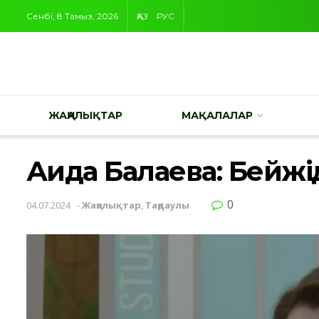
Сенбі, 8 Тамыз, 2026
ҚАЗ
РУС
ЖАҢАЛЫҚТАР
МАҚАЛАЛАР
Аида Балаева: Бейж
0
04.07.2024
-
Жаңалықтар
,
Таңдаулы