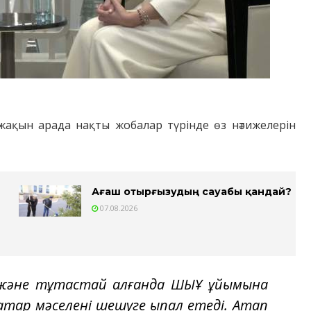
 жақын арада нақты жобалар түрінде өз нәтижелерін
Ағаш отырғызудың сауабы қандай?
07.08.2026
у және тұтастай алғанда ШЫҰ ұйымына
рқатар мәселені шешуге ықпал етеді. Атап