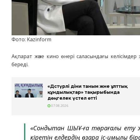
Фото: Kazinform
Ақпарат және кино өнері саласындағы келісімдер
береді.
«Дәстүрлі діни таным және ұлттық
құндылықтар» тақырыбында
дөңгелек үстел өтті
07.08.2026
«Сондықтан ШЫҰ-ға төрағалық ет
кіретін елдердің өзара іс-қимылы бі