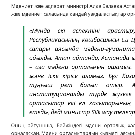
Мәдениет және ақпарат министрі Аида Балаева Аст
және мәдениет саласында қандай уағдаластықтар ор
«Мұнда екі аспектіні қарастыр
Республикасының көшбасшысы Си Ц
сапары аясында мәдени-гуманита
қойылды. Атап айтқанда, Астанада
– қазақ мәдени орталығын ашамыз. 
және іске кірісе аламыз. Бұл Қа
тұңғыш рет болып отыр. Ал
институционалды түрде жүзеге 
орталықтар екі ел халықтарының б
етеді», деді министр Silk way теле
Оның айтуынша, Бейжіңдегі мәдени орталық ха
орналасқан. Мәдени орталықтардың қызметі аясында