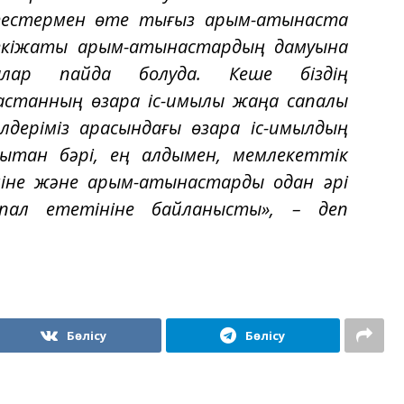
ктестермен өте тығыз қарым-қатынаста
 екіжақты қарым-қатынастардың дамуына
алар пайда болуда. Кеше біздің
станның өзара іс-қимылы жаңа сапалы
елдеріміз арасындағы өзара іс-қимылдың
дықтан бәрі, ең алдымен, мемлекеттік
іне және қарым-қатынастарды одан әрі
пал ететініне байланысты», – деп
Бөлісу
Бөлісу