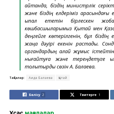
айтқанда, біздің министрлік сері
және біздің елдеріміз арасындағы
ықпал ететін бірлескен жоб
көшбасшыларымыз Қытай мен Қазақ
деңгейге көтерілгенін, бұл біздің 
жаңа дәуірі екенін растады. Сон
органдардың қалай жұмыс істейтін
нығайтуға және тереңдетуге ық
толықтырды сөзін А. Балаева.
Таңбалар:
Аида Балаева
Қытай
Бөлісу
2
Твитерге
1
Ұқсас
мақалалар