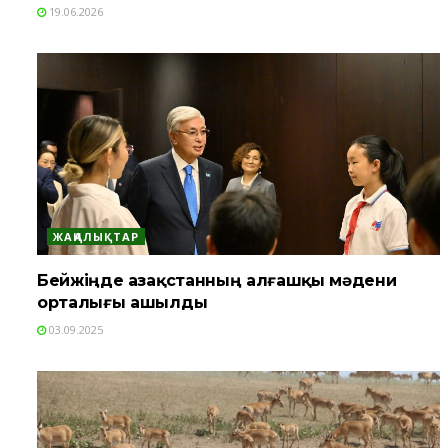
19.06.2026
ЖАҢАЛЫҚТАР
Бейжіңде Қазақстанның алғашқы мәдени
орталығы ашылды
03.09.2025