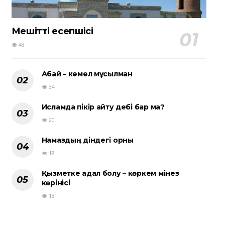
Мешіттің есепшісі
48
Абай – кемел мұсылман
34
Исламда пікір айту әдебі бар ма?
20
Намаздың діндегі орны
18
Қызметке адал болу – көркем мінез
көрінісі
18