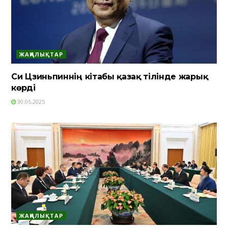
ЖАҢАЛЫҚТАР
Си Цзиньпиннің кітабы қазақ тілінде жарық
көрді
30.05.2025
ЖАҢАЛЫҚТАР