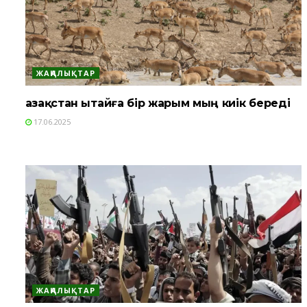
ЖАҢАЛЫҚТАР
Қазақстан Қытайға бір жарым мың киік береді
17.06.2025
ЖАҢАЛЫҚТАР