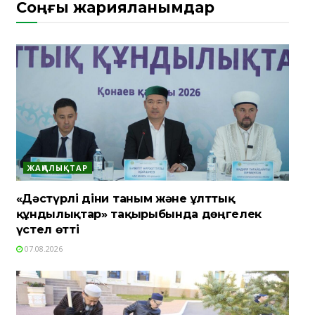
Соңғы жарияланымдар
ЖАҢАЛЫҚТАР
«Дәстүрлі діни таным және ұлттық
құндылықтар» тақырыбында дөңгелек
үстел өтті
07.08.2026