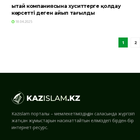
Қытай компаниясына хуситтерге қолдау
көрсетті деген айып тағылды
18.04.2025
1
2
Kazislam порталы – мемлекетіміздің дін саласында жүргізіп
жатқан жұмыстарын насихаттайтын еліміздегі бірден-бір
интернет-ресурс.