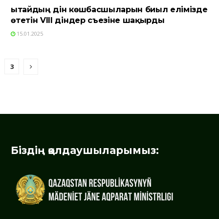
Қытайдың дін көшбасшыларын биыл елімізде
өтетін VIII діндер съезіне шақырды
15.01.2025
3
Біздің қолдаушыларымыз: