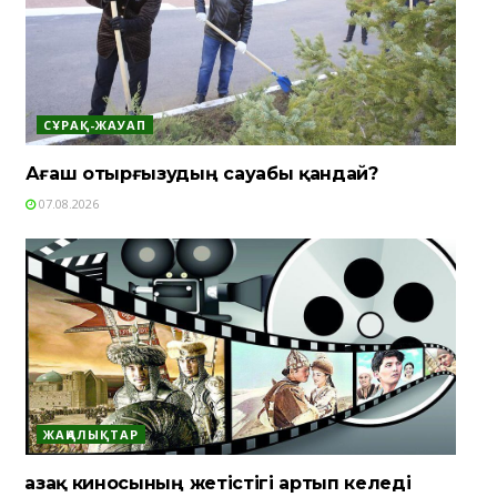
СҰРАҚ-ЖАУАП
Ағаш отырғызудың сауабы қандай?
07.08.2026
ЖАҢАЛЫҚТАР
Қазақ киносының жетістігі артып келеді