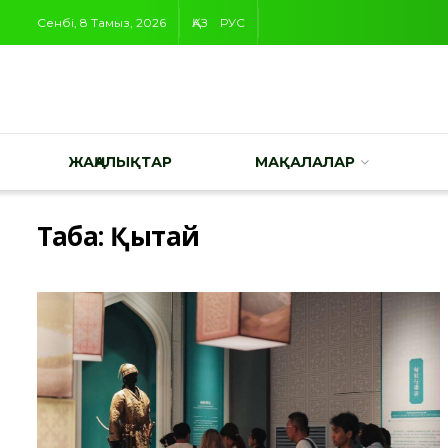
Сенбі, 8 Тамыз, 2026
ҚАЗ
РУС
ЖАҢАЛЫҚТАР
МАҚАЛАЛАР
Таңба:
Қытай