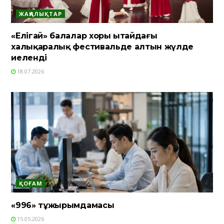
ЖАҢАЛЫҚТАР
«Елігай» балалар хоры Қытайдағы
халықаралық фестивальде алтын жүлде
иеленді
18.07.2026
ҚОҒАМ
«996» тұжырымдамасы
15.05.2026