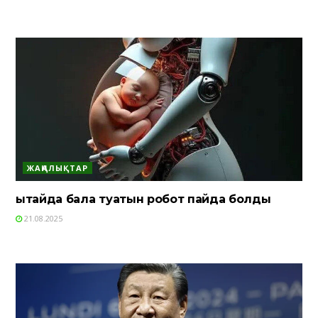
ЖАҢАЛЫҚТАР
Қытайда бала туатын робот пайда болды
21.08.2025