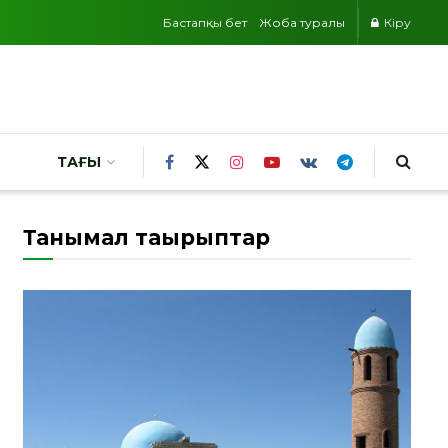
Бастапқы бет
Жоба туралы
Кіру
ТАҒЫ
Танымал тақырыптар