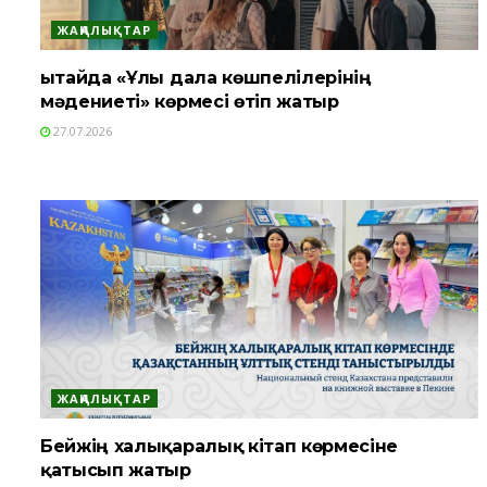
ЖАҢАЛЫҚТАР
Қытайда «Ұлы дала көшпелілерінің
мәдениеті» көрмесі өтіп жатыр
27.07.2026
ЖАҢАЛЫҚТАР
Бейжің халықаралық кітап көрмесіне
қатысып жатыр