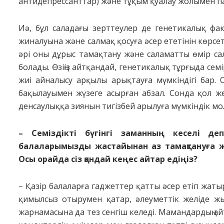
антидепрессанттар) және тұқым қуалау жолымен п
Иә, бұл саладағы зерттеулер де генетикалық фак
жиналуына және салмақ қосуға әсер ететінін көрсете
әрі оны дұрыс тамақтану және саламатты өмір са
болады. Өзіңіз айтқандай, генетикалық тұрғыда се
жиі айналысу арқылы арықтауға мүмкіндігі бар. 
бақылауымен жүзеге асырған абзал. Сонда қол жет
денсаулыққа зиянын тигізбей арылуға мүмкіндік мо
– Семіздікті бүгінгі заманның кеселі 
балаларымызды жастайынан аз тамақтануға 
Осы орайда сіз қандай кеңес айтар едіңіз?
– Қазір балаларға гаджеттер қатты әсер етіп жат
қимылсыз отырумен қатар, әлеуметтік желіде жыл
жарнамасына да тез сенгіш келеді. Мамандардың ай