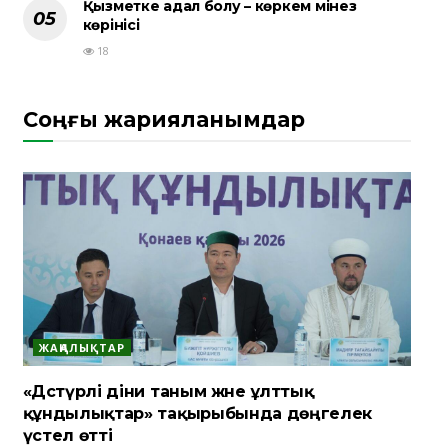
Қызметке адал болу – көркем мінез
көрінісі
18
Соңғы жарияланымдар
ЖАҢАЛЫҚТАР
«Дәстүрлі діни таным және ұлттық
құндылықтар» тақырыбында дөңгелек
үстел өтті