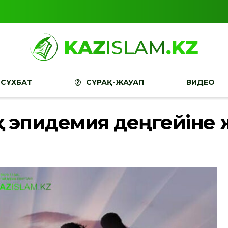
СҰХБАТ
СҰРАҚ-ЖАУАП
ВИДЕО
ақ эпидемия деңгейіне 