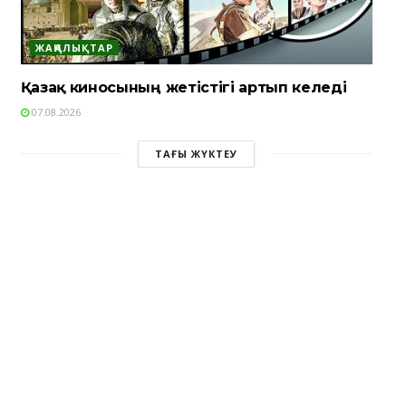
ЖАҢАЛЫҚТАР
Қазақ киносының жетістігі артып келеді
07.08.2026
ТАҒЫ ЖҮКТЕУ