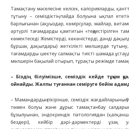
Тамақтану мәселесіне келсек, калорияларды, қан
тұтыну – семіздіктің пайда болуына ықпал ететін
барлығынан (ақуыздар, көмірсулар, майлар, витам
әртүрлі тағамдарды қамтитын «теңдестірілген та
көмектеседі. Жемістерді, көкөністерді, дәнді дақы
бұршақ дақылдары) жеткілікті мөлшерде тұтыну,
тағамдарды шектеу салмақты тиісті шамада ұстауды
мөлшерін бақылай отырып, тұрақты режімде тамақт
– Біздің білуімізше, семіздік кейде тұқым қ
ойнайды. Жалпы туғаннан семіруге бейім адам
– Мамандардың пікірінше, семіздік жағдайларының 98
төмен болуы және дұрыс тамақтанбау салдарын
бұзылуынан, эндокриндік патологиядан (қалқанша 
бездері), кейбір дәрі-дәрмектерді ұзақ 