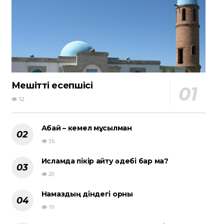
Мешіттің есепшісі
52
Абай – кемел мұсылман
36
Исламда пікір айту әдебі бар ма?
20
Намаздың діндегі орны
19