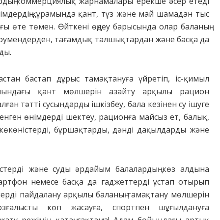
ардың коммерциялық жарнамалары ерекше әсер етеді
імдердің құрамында қант, тұз және май шамадан тыс
ы өте төмен. Өйткені өңдеу барысында олар баланың
дәрумендерден, тағамдық талшықтардан және басқа да
ды.
стан бастап дұрыс тамақтануға үйретіп, іс-қимыл
ғамындағы қант мөлшерін азайту арқылы рацион
лған тәтті сусындарды ішкізбеу, бала кезінен су ішуге
ленген өнімдерді шектеу, рационға майсыз ет, балық,
 көкөністерді, бұршақтарды, дәнді дақылдарды және
істерді және суды әрдайым балалардың көз алдына
артфон немесе басқа да гаджеттерді ұстап отырып
елерді пайдалану арқылы баланың тамақтану мөлшерін
зғалысты көп жасауға, спортпен шұғылдануға