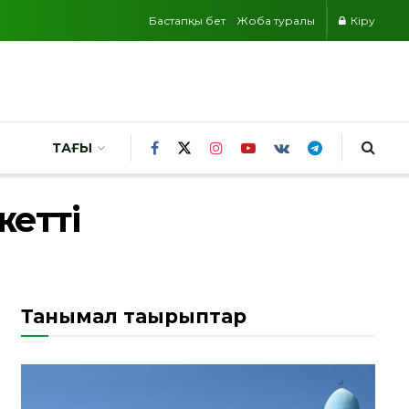
Бастапқы бет
Жоба туралы
Кіру
ТАҒЫ
жетті
Танымал тақырыптар