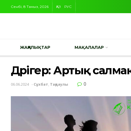
Сенбі, 8 Тамыз, 2026
ҚАЗ
РУС
ЖАҢАЛЫҚТАР
МАҚАЛАЛАР
Дәрігер: Артық салм
0
06.06.2024
-
Сұхбат
,
Таңдаулы