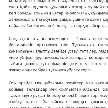
кондитерлік өнімдер мен газдалған тәтті сусынд
екен. Қайта өңделген құнарлығы жоғары мұндай өн
көп болады, сонымен қатар биологиялық құндылығ
денесінің қалыпты өсуі мен дамуы үшін өте қажет 
пайдалы биологиялық белсенді заттардан айырыла
Сондықтан ата-ананың міндеті – баланы ерте жа
белсенділігін арттыруға тиіс. Тұтынатын та
құнарлығын қалыпты деңгейде ұстау (тәттілер, газда
үйрету), фаст-фуд, шұжық, сосискаларды, консерві
табиғи қышқыл сүт өнімдерін қосу, жемістер мен
жаңғақтарды көбірек тұтынуға үйрету керек.
Осы орайда менің айтарым, жемістер мен көкөн
қойыңыз. Теледидар мен компьютер алдында, см
тамақ ішуге рұқсат бермеу керек! Кішірек тәрелк
азайту қажет. Жастайынан оларды қимыл-қо