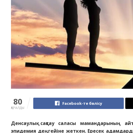
80
Facebook-те бөлісу
ҚАРАЛДЫ
Денсаулық сақтау саласы мамандарының айту
эпидемия деңгейіне жеткен. Ересек адамдарды