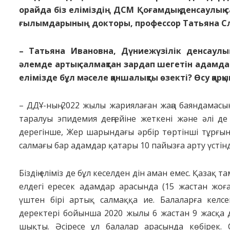
орайда біз еліміздің ДСМ Қоғамдық денсаулық 
ғылымдарының докторы, профессор Татьяна Сла
– Татьяна Ивановна, Дүниежүзілік денсаулы
әлемде артық салмақтан зардап шегетін адамдар
елімізде бұл мәселе қаншалықты өзекті? Өсу қарқ
– ДДҰ-ның 2022 жылы жариялаған жаңа баяндамасын
таралуы эпидемия деңгейіне жеткені және әлі д
дерегінше, Жер шарындағы әрбір төртінші тұрғын
салмағы бар адамдар қатары 10 пайызға арту үстінд
Біздің еліміз де бұл кеселден дін аман емес. Қазақ
елдегі ересек адамдар арасында (15 жастан жоғар
үштен бірі артық салмаққа ие. Балаларға келсек,
деректері бойынша 2020 жылы 6 жастан 9 жасқа д
шықты. Әсіресе ұл балалар арасында көбірек. 