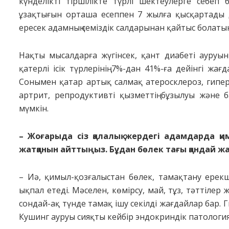
күнделікті тіршілікте түрлі шектеулерге себе
ұзақтығын орташа есеппен 7 жылға қысқартады 
ересек адамның семіздік салдарынан қайтыс болатын
Нақты мысалдарға жүгінсек, қант диабеті ауруы
қатерлі ісік түрлерінің 7%-дан 41%-ға дейінгі жа
Сонымен қатар артық салмақ атеросклероз, гиперт
артрит, репродуктивті қызметтің бұзылуы және б
мүмкін.
– Жоғарыда сіз қалалық жердегі адамдарда қ
жатқанын айттыңыз.
Бұдан бөлек тағы қандай 
– Иә, қимыл-қозғалыстан бөлек, тамақтану ерекше
ықпал етеді. Мәселен, көмірсу, май, тұз, тәттілер
сондай-ақ түнде тамақ ішу секілді жағдайлар бар.
Кушинг ауруы сияқты кейбір эндокриндік патологиял