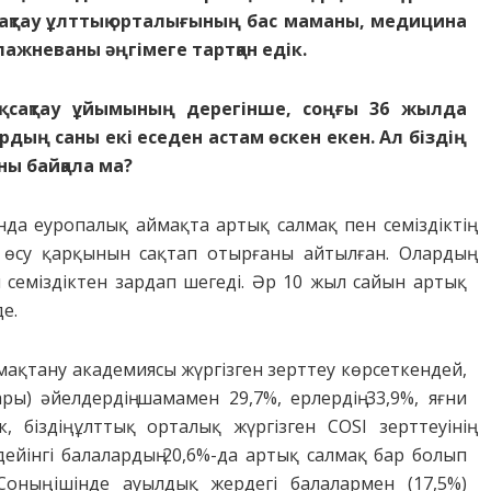
сақтау ұлттық орталығының бас маманы, медицина
жневаны әңгімеге тартқан едік.
қ сақтау ұйымының дерегінше, соңғы 36 жылда
дың саны екі еседен астам өскен екен. Ал біздің
ыны байқала ма?
да еуропалық аймақта артық салмақ пен семіздіктің
е өсу қарқынын сақтап отырғаны айтылған. Олардың
 семіздіктен зардап шегеді. Әр 10 жыл сайын артық
е.
 тамақтану академиясы жүргізген зерттеу көрсеткендей,
ы) әйелдердің шамамен 29,7%, ерлердің 33,9%, яғни
 біздің ұлттық орталық жүргізген COSI зерттеуінің
ейінгі балалардың 20,6%-да артық салмақ бар болып
Соның ішінде ауылдық жердегі балалармен (17,5%)