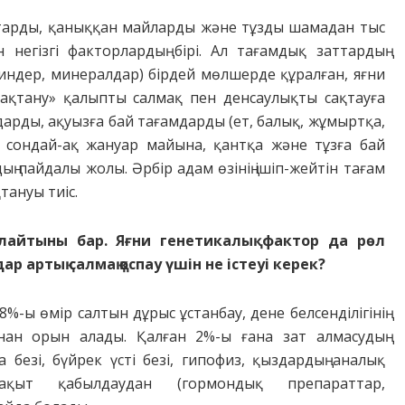
ттарды, қаныққан майларды және тұзды шамадан тыс
 негізгі факторлардың бірі. Ал тағамдық заттардың
индер, минералдар) бірдей мөлшерде құралған, яғни
мақтану» қалыпты салмақ пен денсаулықты сақтауға
лдарды, ақуызға бай тағамдарды (ет, балық, жұмыртқа,
 сондай-ақ жануар майына, қантқа және тұзға бай
ң пайдалы жолы. Әрбір адам өзінің ішіп-жейтін тағам
ануы тиіс.
уалайтыны бар. Яғни генетикалық фактор да рөл
дар
артық салмақ қоспау үшін не істеуі керек?
%-ы өмір салтын дұрыс ұстанбау, дене белсенділігінің
ан орын алады. Қалған 2%-ы ғана зат алмасудың
безі, бүйрек үсті безі, гипофиз, қыздардың аналық
уақыт қабылдаудан (гормондық препараттар,