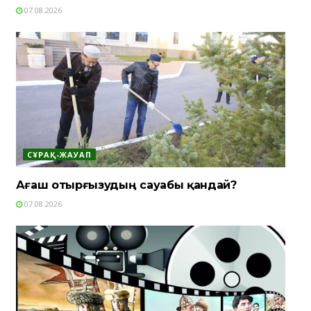
07.08.2026
СҰРАҚ-ЖАУАП
Ағаш отырғызудың сауабы қандай?
07.08.2026