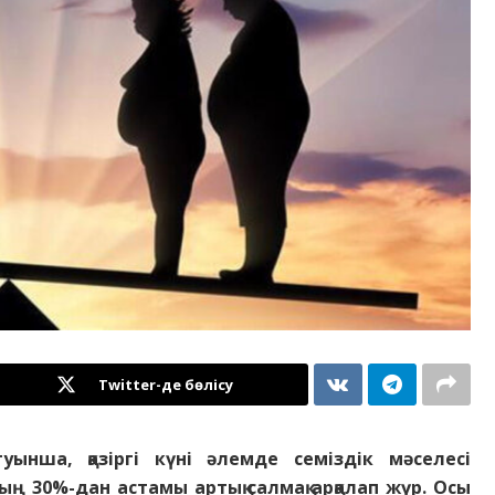
Twitter-де бөлісу
ынша, қазіргі күні әлемде семіздік мәселесі
ң 30%-дан астамы артық салмақ арқалап жүр. Осы