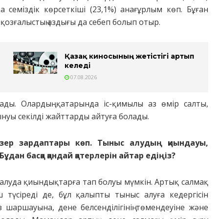
 семіздік көрсеткіші (23,1%) анағұрлым көп. Бұған
қозғалыстың аздығы да себеп болып отыр.
Қазақ киносының жетістігі артып
келеді
07.08.2026
лады. Олардың қатарында іс-қимылы аз өмір салты,
ынуы секілді жайттарды айтуға болады.
гізер зардаптары көп. Тыныс алудың қиындауы,
Бұдан басқа қандай қатерлерін айтар едіңіз?
 алуда қиындықтарға тап болуы мүмкін. Артық салмақ
түсіреді де, бұл қалыпты тыныс алуға кедергісін
ез шаршауына, дене белсенділігінің төмендеуіне және