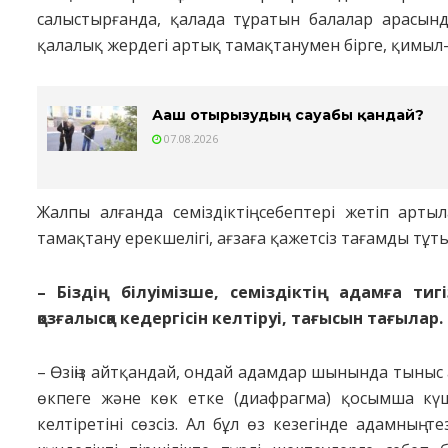
салыстырғанда, қалада тұратын балалар арасында
қалалық жердегі артық тамақтанумен бірге, қимыл-
Ағаш отырғызудың сауабы қандай?
07.08.2026
Жалпы алғанда семіздіктің себептері жетіп арты
тамақтану ерекшелігі, ағзаға қажетсіз тағамды тұт
– Біздің білуімізше, семіздіктің адамға ти
қозғалысқа кедергісін келтіруі, тағысын тағылар. 
– Өзіңіз айтқандай, ондай адамдар шынында тыныс
өкпеге және көк етке (диафрагма) қосымша күш 
келтіретіні сөзсіз. Ал бұл өз кезегінде адамның т