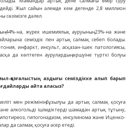
п болады. Мамандар артық дене салмағы өмір сүру
дейді. Жыл сайын әлемде кем дегенде 2,8 миллион
ы сөзімізге дәлел.
ның 44%-на, жүрек ишемиялық ауруының 23%-на және
ғдайларына семіздік пен артық салмақ себеп болады.
ония, инфаркт, инсульт, асқазан-ішек патологиясы,
асқа да көптеген аурулардың өршуіне түрткі болуы
имыл-қозғалыстың аздығы семіздікке алып барып
жағдайларды айта аласыз?
лігі мен режімінің бұзылуы да артық салмақ қосуға
 және алкогольді ішімдіктерді шамадан артық тұтыну,
 Гипотиреоз, гипогонадизм, инсулинома және Иценко-
ар да салмақ қосуға әсер етеді.