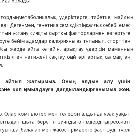
айда болады.
тордың метаболикалық үдерістерге, тәбетке, майдың
ді. Дегенмен, генетика семіздіктің жалғыз себебі емес
лтын ұстану сияқты сыртқы факторлармен өзгертуге
міруге бейім адамдар калорияны аз тұтынып, спортпен
Осы жерде айта кетейін, арықтау үдерісін маманның
кізілген нәтижені сақтау оңай әрі артық салмақтан
л.
деп айтып жатырмыз. Оның алдын алу үшін
және көп қимылдауға дағдыландырғанымыз жөн.
ыр. Олар компьютер мен телефон алдында ұзақ уақыт
тыңдап шыға беретін зиянды өнімдердің агрессивті
туынша, балалар мен жасөспірімдерге фаст-фуд, түрлі