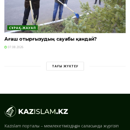
СҰРАҚ-ЖАУАП
Ағаш отырғызудың сауабы қандай?
07.08.2026
ТАҒЫ ЖҮКТЕУ
Kazislam порталы – мемлекетіміздің дін саласында жүргізіп