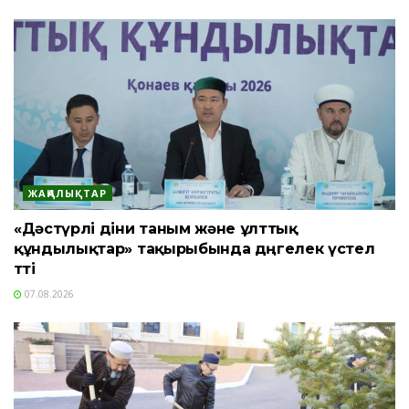
ЖАҢАЛЫҚТАР
«Дәстүрлі діни таным және ұлттық
құндылықтар» тақырыбында дөңгелек үстел
өтті
07.08.2026