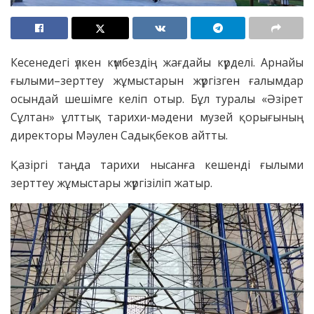
Кесенедегі үлкен күмбездің жағдайы күрделі. Арнайы
ғылыми–зерттеу жұмыстарын жүргізген ғалымдар
осындай шешімге келіп отыр. Бұл туралы «Әзірет
Сұлтан» ұлттық тарихи-мәдени музей қорығының
директоры Мәулен Садықбеков айтты.
Қазіргі таңда тарихи нысанға кешенді ғылыми
зерттеу жұмыстары жүргізіліп жатыр.