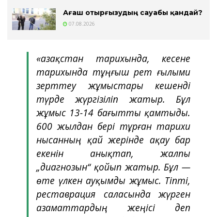
Ағаш отырғызудың сауабы қандай?
07.08.2026
«Қазақстан тарихында, кесене
тарихында тұңғыш рет ғылыми
зерттеу жұмыстары кешенді
түрде жүргізіліп жатыр. Бұл
жұмыс 13-14 бағытты қамтыды.
600 жылдан бері тұрған тарихи
нысанның қай жерінде ақау бар
екенін анықтап, жалпы
„диагнозын“ қойып жатыр. Бұл —
өте үлкен ауқымды жұмыс. Тіпті,
реставрация саласында жүрген
азаматтардың жеңісі деп