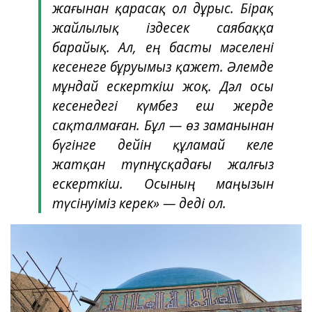
жағынан қарасақ ол дұрыс. Бірақ
жайлылық іздесек саябаққа
барайық. Ал, ең басты мәселені
кесенеге бұруымыз қажет. Әлемде
мұндай ескерткіш жоқ. Дәл осы
кесенедегі күмбез еш жерде
сақталмаған. Бұл — өз заманынан
бүгінге дейін құламай келе
жатқан түпнұсқадағы жалғыз
ескерткіш. Осының маңызын
түсінуіміз керек» — деді ол.