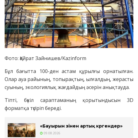
Фото: Қайрат Зайнишев/Kazinform
Бұл бағытта 100-ден астам құрылғы орнатылған.
Олар ауа райының, топырақтың, ылғалдың, жерасты
суының, экологиялық жағдайдың әсерін анықтауда.
Тіпті, бүкіл сараптаманың қорытындысын 3D
форматқа түсіріп береді.
«Бауырын өзінен артық көргендер»
09.08.2026