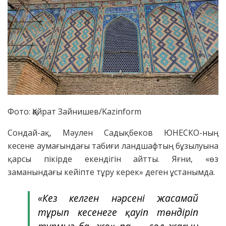
Фото: Қайрат Зайнишев/Kazinform
Сондай-ақ, Мәулен Садықбеков ЮНЕСКО-ның
кесене аумағындағы табиғи ландшафтың бұзылуына
қарсы пікірде екендігін айтты. Яғни, «өз
заманындағы кейіпте тұру керек» деген ұстанымда.
«Кез келген нәрсені жасамай
тұрып кесенеге қауіп төндіріп