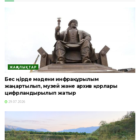
ЖАҢАЛЫҚТАР
Бес өңірде мәдени инфрақұрылым
жаңартылып, музей және архив қорлары
цифрландырылып жатыр
29.07.2026