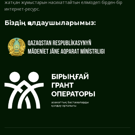
жатқан жұмыстарын насихаттайтын еліміздегі бірден-бір
интернет-ресурс.
Біздің қолдаушыларымыз: