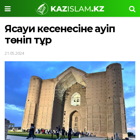
Ясауи кесенесіне қауіп
төніп тұр
21.05.2024