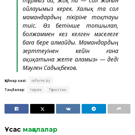
тұрмыз ба, жоқ па — сол жағын
ойлауымыз керек. Халық та сол
мамандардың пікіріне тоқтауы
тиіс. Өз бетінше топшылап,
болжаммен кез келген мәселеге
баға бере алмайды. Мамандардың
зерттеуінен кейін ғана
ақиқатына жете аламыз» — деді
Мәулен Садықбеков.
Қайнар көзі:
inform.kz
Таңбалар:
тарих
Түркістан
Ұқсас
мақалалар