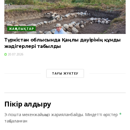
ЖАҢАЛЫҚТАР
Түркістан облысында Қаңлы дәуірінің құнды
жәдігерлері табылды
20.07.2026
ТАҒЫ ЖҮКТЕУ
Пікір қалдыру
Э-пошта мекенжайыңыз жарияланбайды.
Міндетті өрістер
*
таңбаланған