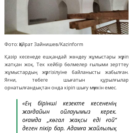
Фото: Қайрат Зайнишев/Kazinform
Қазір кесенеде ешқандай жөндеу жұмыстары жүріп
жатқан жоқ. Тек кейбір бөлмелер ғылыми зерттеу
жұмыстардың жүргізілуіне байланысты жабылған.
Яғни, төбеге шығатын құрылғылар
орнатылғандықтан онда кіріп шығу мүмкін емес.
«Ең бірінші кезекте кесененің
жағдайын ойлауымыз керек.
Қоғамда „көгал жақсы еді ғой“
деген пікір бар. Адамға жайлылық