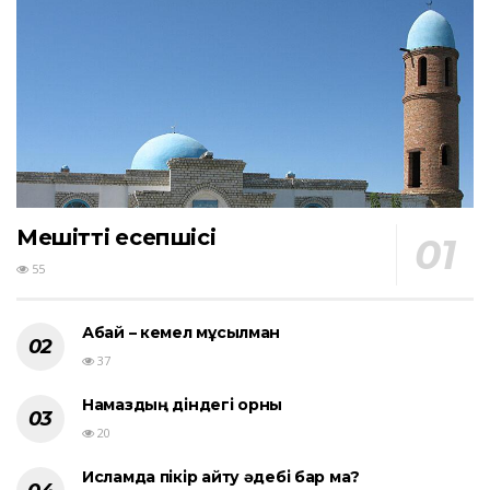
Мешіттің есепшісі
55
Абай – кемел мұсылман
37
Намаздың діндегі орны
20
Исламда пікір айту әдебі бар ма?