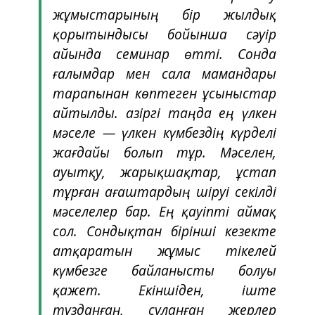
жұмыстарының бір жылдық
қорытындысы бойынша сәуір
айында семинар өтті. Сонда
ғалымдар мен сала мамандары
тарапынан көптеген ұсыныстар
айтылды. Қазіргі таңда ең үлкен
мәселе — үлкен күмбездің күрделі
жағдайы болып тұр. Мәселен,
ауытқу, жарықшақтар, ұстап
тұрған ағаштардың шіруі секілді
мәселелер бар. Ең қауіпті аймақ
сол. Сондықтан бірінші кезекте
атқаратын жұмыс тікелей
күмбезге байланысты болуы
қажет. Екіншіден, іште
тұзданған, суланған жерлер