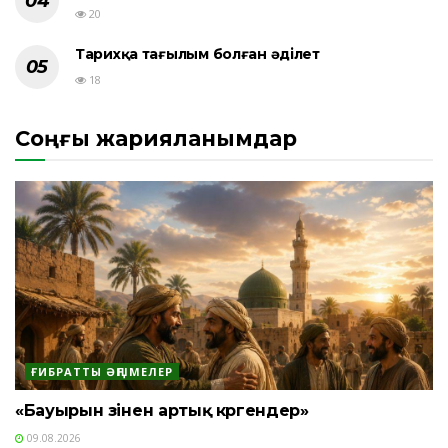
20
Тарихқа тағылым болған әділет
18
Соңғы жарияланымдар
ҒИБРАТТЫ ӘҢГІМЕЛЕР
«Бауырын өзінен артық көргендер»
09.08.2026