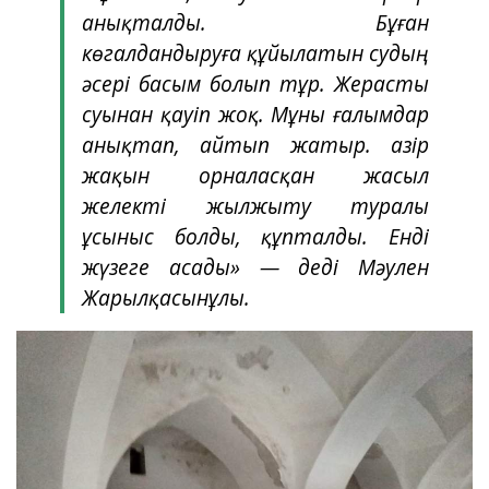
анықталды. Бұған
көгалдандыруға құйылатын судың
әсері басым болып тұр. Жерасты
суынан қауіп жоқ. Мұны ғалымдар
анықтап, айтып жатыр. Қазір
жақын орналасқан жасыл
желекті жылжыту туралы
ұсыныс болды, құпталды. Енді
жүзеге асады» — деді Мәулен
Жарылқасынұлы.