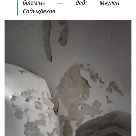
білемін» — деді Мәулен
Садықбеков.