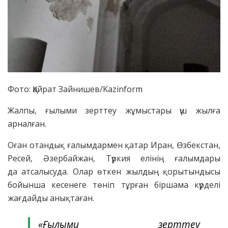
Фото: Қайрат Зайнишев/Kazinform
Жалпы, ғылыми зерттеу жұмыстары үш жылға
арналған.
Оған отандық ғалымдармен қатар Иран, Өзбекстан,
Ресей, Әзербайжан, Түркия елінің ғалымдары
да атсалысуда. Олар өткен жылдың қорытындысы
бойынша кесенеге төніп тұрған біршама күрделі
жағдайды анықтаған.
«Ғылыми зерттеу