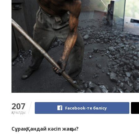
207
Facebook-те бөлісу
ҚАРАЛДЫ
Сұрақ: Қандай кәсіп жақсы?