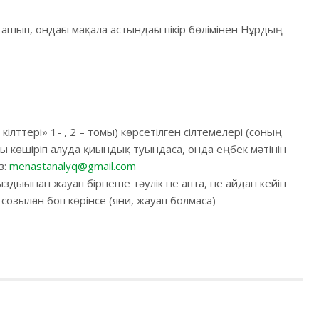
н ашып, ондағы мақала астындағы пікір бөлімінен Нұрдың
ілттері» 1- , 2 – томы) көрсетілген сілтемелері (соның
ы көшіріп алуда қиындық туындаса, онда еңбек мәтінін
з:
menastanalyq@gmail.com
ыздығынан жауап бірнеше тәулік не апта, не айдан кейін
созылған боп көрінсе (яғни, жауап болмаса)