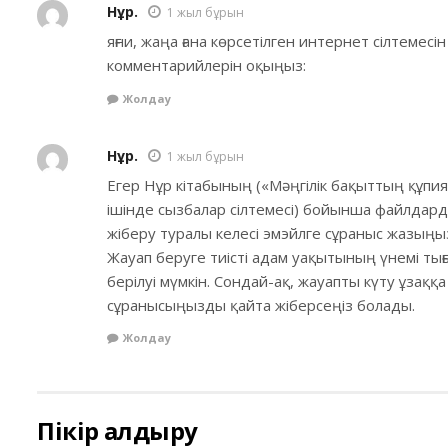
Нұр.
1 жыл бұрын
яғни, жаңа ғана көрсетілген интернет сілтемесі
комментарийлерін оқыңыз:
Жолдау
Нұр.
1 жыл бұрын
Егер Нұр кітабының («Мәңгілік бақыттың құпия к
ішінде сызбалар сілтемесі) бойынша файлдард
жіберу туралы келесі эмэйлге сұраныс жазыңы
Жауап беруге тиісті адам уақытының үнемі тығ
берілуі мүмкін. Сондай-ақ, жауапты күту ұзаққа 
сұранысыңызды қайта жіберсеңіз болады.
Жолдау
Пікір қалдыру