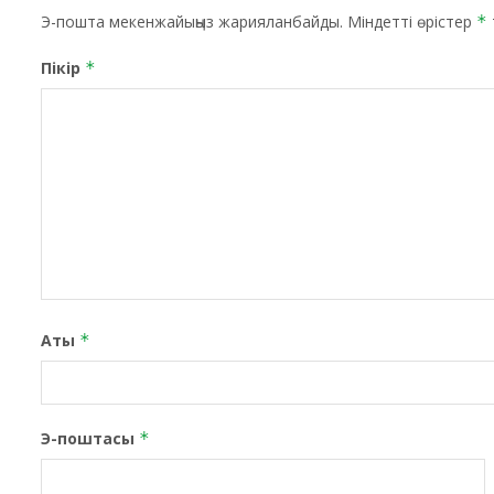
Э-пошта мекенжайыңыз жарияланбайды.
Міндетті өрістер
*
Пікір
*
Аты
*
Э-поштасы
*