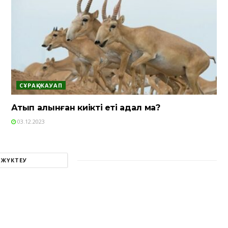
СҰРАҚ-ЖАУАП
Атып алынған киіктің еті адал ма?
03.12.2023
 ЖҮКТЕУ