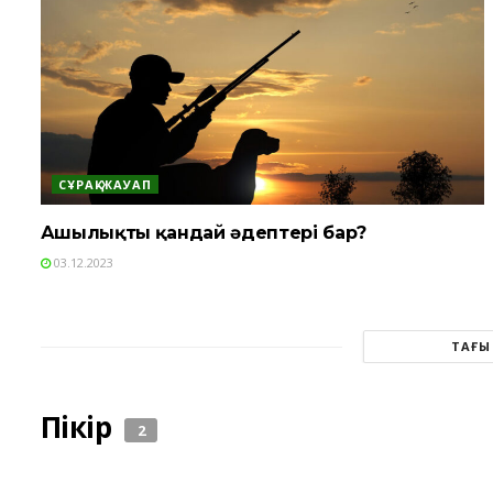
СҰРАҚ-ЖАУАП
Аңшылықтың қандай әдептері бар?
03.12.2023
ТАҒЫ
Пікір
2