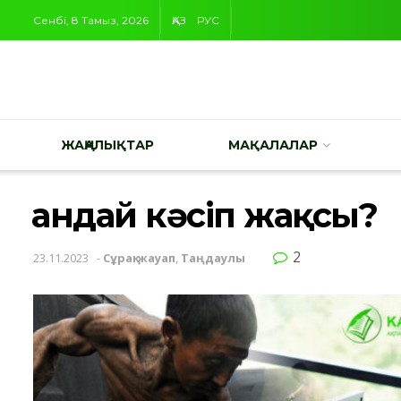
Сенбі, 8 Тамыз, 2026
ҚАЗ
РУС
ЖАҢАЛЫҚТАР
МАҚАЛАЛАР
Қандай кәсіп жақсы?
2
23.11.2023
-
Сұрақ-жауап
,
Таңдаулы