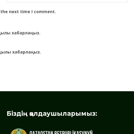
 the next time I comment.
рқылы хабарлаңыз.
қылы хабарлаңыз.
Біздің қолдаушыларымыз: