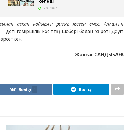
келеді
07.08.2026
сынан асқан қайырлы ризық жеген емес. Алланың
,
– деп теміршілік кәсіптің шебері болған әзіреті Дәуіт
көрсеткен.
Жалғас САНДЫБАЕВ
Бөлісу
1
Бөлісу