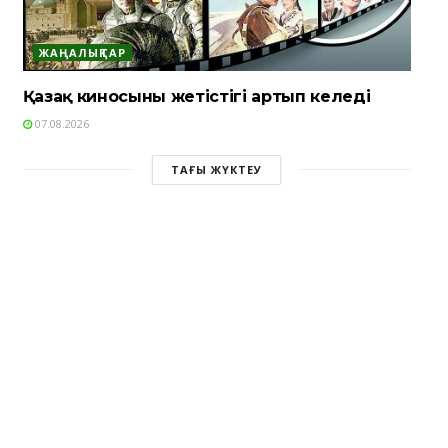
ЖАҢАЛЫҚТАР
Қазақ киносының жетістігі артып келеді
07.08.2026
ТАҒЫ ЖҮКТЕУ