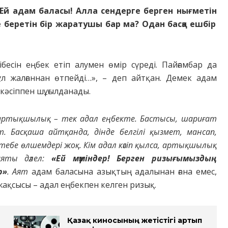
Е
й адам баласы! Алла сендерге берген
нығметін
 беретін бір жаратушы бар ма? Одан басқа ешбір
бесін еңбек етіп алумен өмір сүреді.
Пайғамбар да
 бұл жалғаннан өтпейді…», – деп айтқан. Демек адам
 кәсіппен шұғылданады.
ы, артықшылық – тек адал еңбекте. Бастысы, шариғат
 Басқаша айтқанда, дінде белгілі қызмет, мансап,
ебе өлшемдері жоқ. Кім адал кәсіп қылса, артықшылық
-аяты дәлел:
«
Е
й мүміндер!
Берген ризығымыздың
р»
. Аят
адам баласына азықтың адалынан ғана емес,
жақсысы – адал еңбекпен келген ризық.
Қазақ киносының жетістігі артып