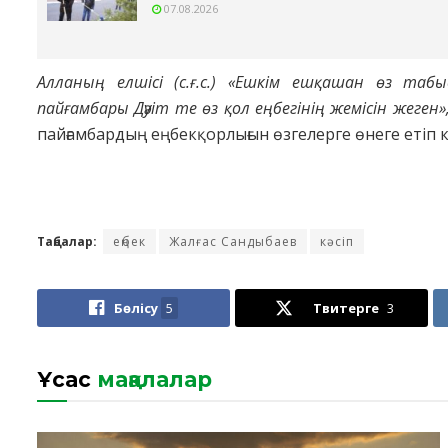
07.08.2026
Алланың елшісі
(
с.ғ.с.
)
«Ешкім ешқашан өз табы
пайғамбары Дәуіт те өз қол еңбегінің жемісін жеген»
пайғамбардың еңбекқорлығын өзгелерге өнеге етіп 
Таңбалар:
еңбек
Жалғас Сандыбаев
кәсіп
Бөлісу
5
Твитерге
3
Ұқсас
мақалалар