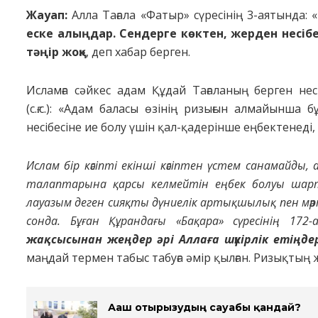
Жауап:
Алла Тағала «Фатыр» сүресінің 3-аятында: «
еске алыңдар
.
Сендерге көктен, жерден несібе
тәңір жоқ
»
, деп хабар берген.
Исламға сәйкес адам Құдай Тағаланың берген несі
(с.ғ.с.): «Адам баласы өзінің ризығын алмайынша
несібесіне ие болу үшін қал-қадерінше еңбектенеді,
Ислам бір кәсіпті екінші кәсіптен үстем санамайд
талаптарына қарсы келмейтін еңбек болуы шарт.
лауазым деген сияқты дүниелік артықшылық пен мәрт
сонда. Бұған Құрандағы «Бақара» сүресінің 172
жақсысынан жеңдер
ә
рі Аллаға шүкірлік етіңде
маңдай термен табыс табуға әмір қылған. Ризықтың 
Ағаш отырғызудың сауабы қандай?