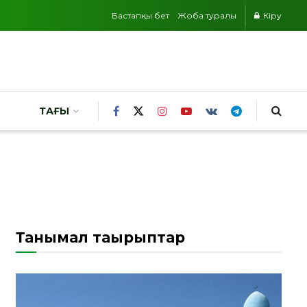
Бастапқы бет
Жоба туралы
Кіру
ТАҒЫ
Танымал тақырыптар