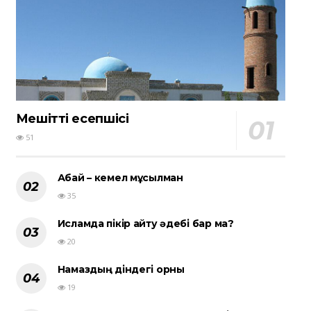
Мешіттің есепшісі
51
Абай – кемел мұсылман
35
Исламда пікір айту әдебі бар ма?
20
Намаздың діндегі орны
19