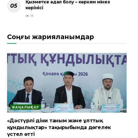
Қызметке адал болу – көркем мінез
көрінісі
18
Соңғы жарияланымдар
ЖАҢАЛЫҚТАР
«Дәстүрлі діни таным және ұлттық
құндылықтар» тақырыбында дөңгелек
үстел өтті