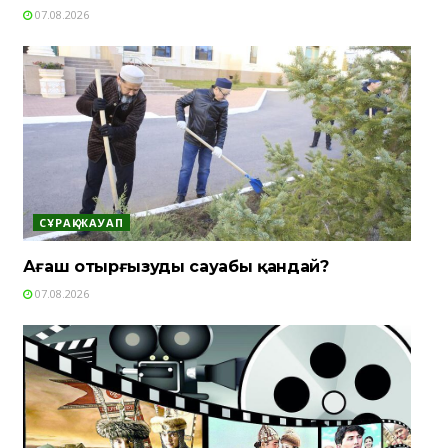
07.08.2026
СҰРАҚ-ЖАУАП
Ағаш отырғызудың сауабы қандай?
07.08.2026