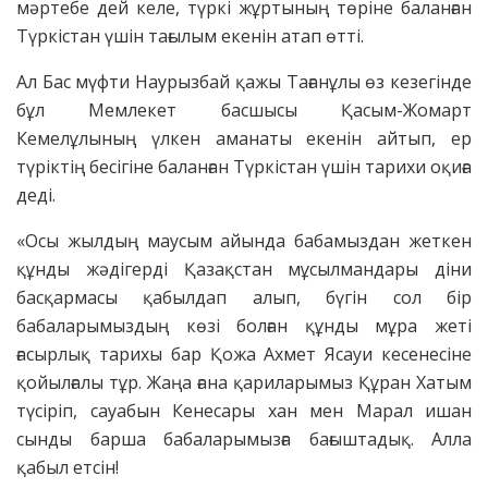
мәртебе дей келе, түркі жұртының төріне баланған
Түркістан үшін тағылым екенін атап өтті.
Ал Бас мүфти Наурызбай қажы Тағанұлы өз кезегінде
бұл Мемлекет басшысы Қасым-Жомарт
Кемелұлының үлкен аманаты екенін айтып, ер
түріктің бесігіне баланған Түркістан үшін тарихи оқиға
деді.
«Осы жылдың маусым айында бабамыздан жеткен
құнды жәдігерді Қазақстан мұсылмандары діни
басқармасы қабылдап алып, бүгін сол бір
бабаларымыздың көзі болған құнды мұра жеті
ғасырлық тарихы бар Қожа Ахмет Ясауи кесенесіне
қойылғалы тұр. Жаңа ғана қариларымыз Құран Хатым
түсіріп, сауабын Кенесары хан мен Марал ишан
сынды барша бабаларымызға бағыштадық. Алла
қабыл етсін!