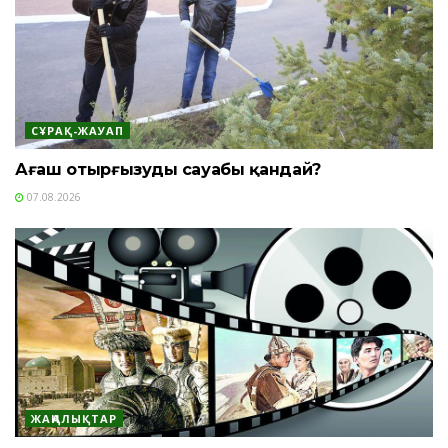
СҰРАҚ-ЖАУАП
Ағаш отырғызудың сауабы қандай?
07.08.2026
ЖАҢАЛЫҚТАР