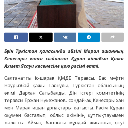
Бүгін Түркістан қаласында әйгілі Марал ишанның
Кенесары ханға сыйлаған Құран кітабын Қожа
Ахмет Ясауи кесенесіне қою рәсімі өтті.
Салтанатты іс-шараға ҚМДБ Төрағасы, Бас мүфти
Наурызбай қажы Тағанұлы, Түркістан облысының
әкімі Дархан Сатыбалды, Дін істері комитетінің
төрағасы Ержан Нүкежанов, сондай-ақ Кенесары хан
мен Марал ишан ұрпақтары қатысты. Рәсім Құран
оқумен басталып, облыс әкімінің құттықтауымен
жалғасты. Аймақ басшысы мұндай жиынның өтуі