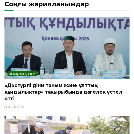
Соңғы жарияланымдар
ЖАҢАЛЫҚТАР
«Дәстүрлі діни таным және ұлттық
құндылықтар» тақырыбында дөңгелек үстел
өтті
07.08.2026