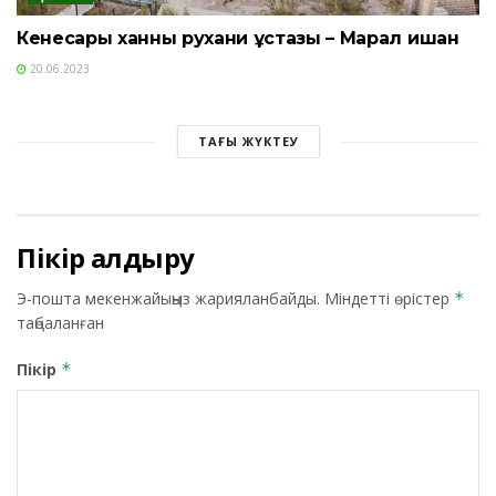
Кенесары ханның рухани ұстазы – Марал ишан
20.06.2023
ТАҒЫ ЖҮКТЕУ
Пікір қалдыру
Э-пошта мекенжайыңыз жарияланбайды.
Міндетті өрістер
*
таңбаланған
Пікір
*