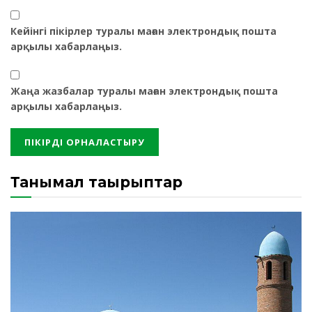
Кейінгі пікірлер туралы маған электрондық пошта
арқылы хабарлаңыз.
Жаңа жазбалар туралы маған электрондық пошта
арқылы хабарлаңыз.
Танымал тақырыптар