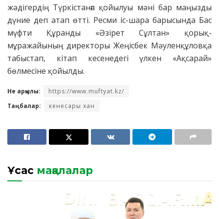
жәдігердің Түркістанға қойылуы мәні бар маңызды
дүние деп атап өтті. Ресми іс-шара барысында Бас
мүфти Құранды «Әзірет Сұлтан» қорық-
мұражайының директоры Жеңісбек Мәуленқұловқа
табыстап, кітап кесенедегі үлкен «Ақсарай»
бөлмесіне қойылды.
Не арқылы:
https://www.muftyat.kz/
Таңбалар:
кенесары хан
Ұқсас
мақалалар