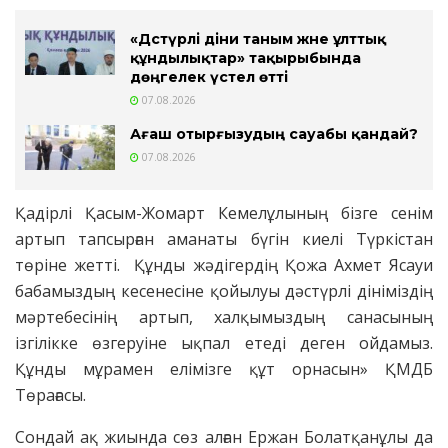
«Дәстүрлі діни таным және ұлттық
құндылықтар» тақырыбында
дөңгелек үстел өтті
07.08.2026
Ағаш отырғызудың сауабы қандай?
07.08.2026
Қадірлі Қасым-Жомарт Кемелұлының бізге сенім
артып тапсырған аманаты бүгін киелі Түркістан
төріне жетті. Құнды жәдігердің Қожа Ахмет Ясауи
бабамыздың кесенесіне қойылуы дәстүрлі дініміздің
мәртебесінің артып, халқымыздың санасының
ізгілікке өзгеруіне ықпал етеді деген ойдамыз.
Құнды мұрамен елімізге құт орнасын» ҚМДБ
Төрағасы.
Сондай ақ жиында сөз алған Ержан Болатқанұлы да