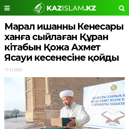
Марал ишанның Кенесары
ханға сыйлаған Құран
кітабын Қожа Ахмет
Ясауи кесенесіне қойды
17.11.2023