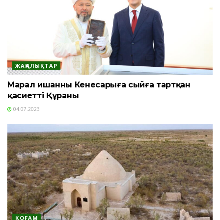
ЖАҢАЛЫҚТАР
Марал ишанның Кенесарыға сыйға тартқан
қасиетті Құраны
04.07.2023
ҚОҒАМ