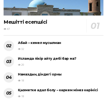
Мешіттің есепшісі
47
Абай – кемел мұсылман
32
Исламда пікір айту әдебі бар ма?
20
Намаздың діндегі орны
18
Қызметке адал болу – көркем мінез көрінісі
18