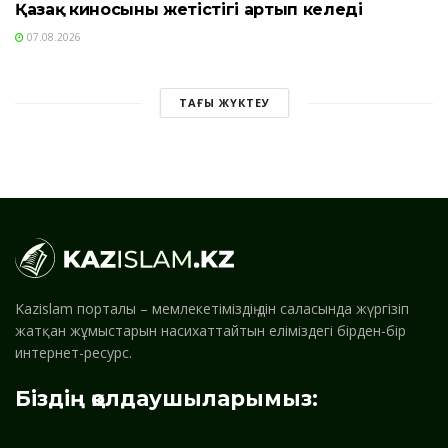
Қазақ киносының жетістігі артып келеді
07.08.2026
ТАҒЫ ЖҮКТЕУ
Kazislam порталы – мемлекетіміздің дін саласында жүргізіп
жатқан жұмыстарын насихаттайтын еліміздегі бірден-бір
интернет-ресурс.
Біздің қолдаушыларымыз: