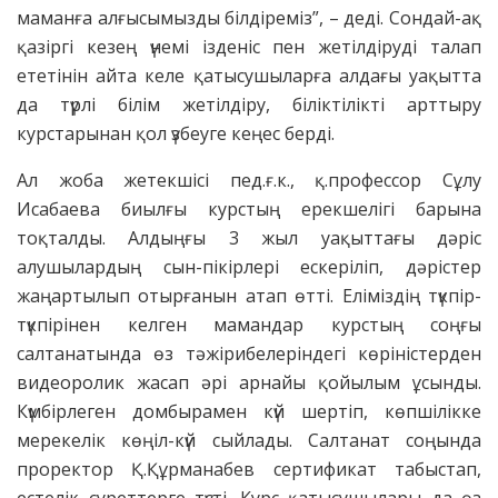
маманға алғысымызды білдіреміз”, – деді. Сондай-ақ
қазіргі кезең үнемі ізденіс пен жетілдіруді талап
ететінін айта келе қатысушыларға алдағы уақытта
да түрлі білім жетілдіру, біліктілікті арттыру
курстарынан қол үзбеуге кеңес берді.
Ал жоба жетекшісі пед.ғ.к., қ.профессор Сұлу
Исабаева биылғы курстың ерекшелігі барына
тоқталды. Алдыңғы 3 жыл уақыттағы дәріс
алушылардың сын-пікірлері ескеріліп, дәрістер
жаңартылып отырғанын атап өтті. Еліміздің түкпір-
түкпірінен келген мамандар курстың соңғы
салтанатында өз тәжірибелеріндегі көріністерден
видеоролик жасап әрі арнайы қойылым ұсынды.
Күмбірлеген домбырамен күй шертіп, көпшілікке
мерекелік көңіл-күй сыйлады. Салтанат соңында
проректор Қ.Құрманабев сертификат табыстап,