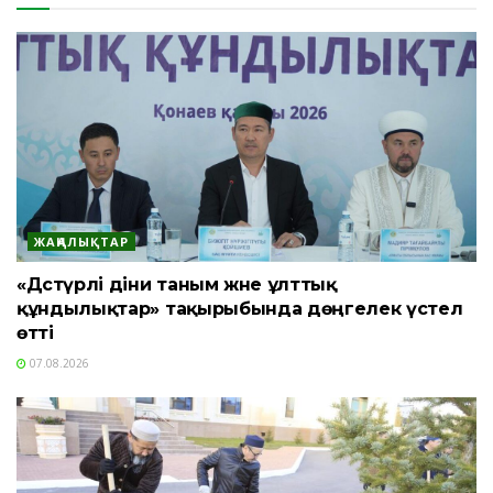
ЖАҢАЛЫҚТАР
«Дәстүрлі діни таным және ұлттық
құндылықтар» тақырыбында дөңгелек үстел
өтті
07.08.2026