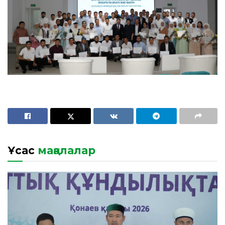
Ұқсас
мақалалар