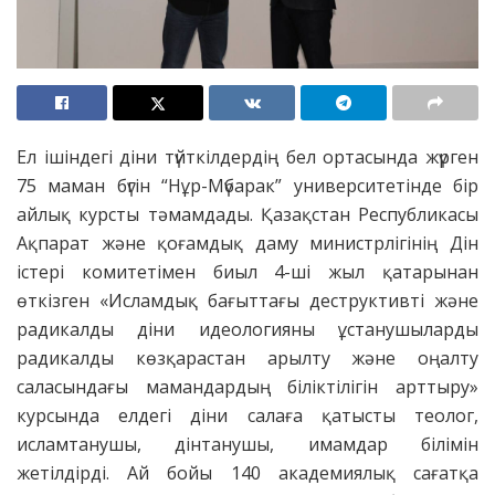
Ел ішіндегі діни түйткілдердің бел ортасында жүрген
75 маман бүгін “Нұр-Мүбарак” университетінде бір
айлық курсты тәмамдады. Қазақстан Республикасы
Ақпарат және қоғамдық даму министрлігінің Дін
істері комитетімен биыл 4-ші жыл қатарынан
өткізген «Исламдық бағыттағы деструктивті және
радикалды діни идеологияны ұстанушыларды
радикалды көзқарастан арылту және оңалту
саласындағы мамандардың біліктілігін арттыру»
курсында елдегі діни салаға қатысты теолог,
исламтанушы, дінтанушы, имамдар білімін
жетілдірді. Ай бойы 140 академиялық сағатқа