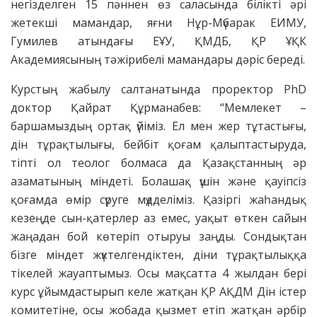
негізделген 15 пәннен өз саласында білікті әрі
жетекші мамандар, яғни Нұр-Мүбарак ЕИМУ,
Гумилев атындағы ЕҰУ, ҚМДБ, ҚР ҰҚК
Академиясының тәжірибелі мамандары дәріс береді.
Курстың жабылу салтанатында проректор PhD
доктор Қайрат Құрманабев: “Мемлекет –
баршамыздың ортақ үйіміз. Ел мен жер тұтастығы,
дін тұрақтылығы, бейбіт қоғам қалыптастыруда,
тіпті ол теолог болмаса да Қазақстанның әр
азаматының міндеті. Болашақ үшін және қауіпсіз
қоғамда өмір сүруге мүдделіміз. Қазіргі жаһандық
кезеңде сын-қатерлер аз емес, уақыт өткен сайын
жаңадан бой көтеріп отыруы заңды. Сондықтан
бізге міндет жүктелгендіктен, діни тұрақтылыққа
тікелей жауаптымыз. Осы мақсатта 4 жылдан бері
курс ұйымдастырып келе жатқан ҚР АҚДМ Дін істер
комитетіне, осы жобада қызмет етіп жатқан әрбір