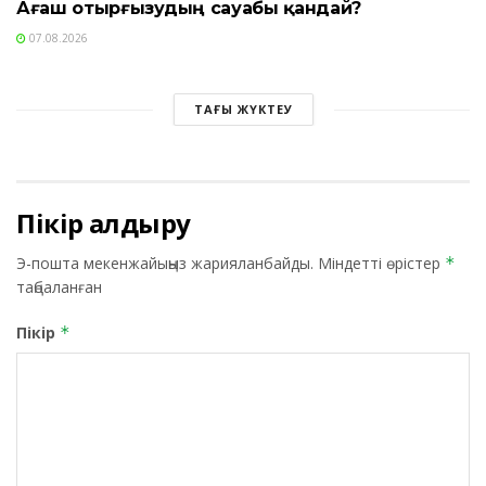
Ағаш отырғызудың сауабы қандай?
07.08.2026
ТАҒЫ ЖҮКТЕУ
Пікір қалдыру
Э-пошта мекенжайыңыз жарияланбайды.
Міндетті өрістер
*
таңбаланған
Пікір
*