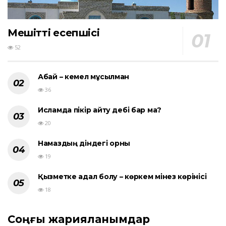
Мешіттің есепшісі
52
Абай – кемел мұсылман
36
Исламда пікір айту әдебі бар ма?
20
Намаздың діндегі орны
19
Қызметке адал болу – көркем мінез көрінісі
18
Соңғы жарияланымдар