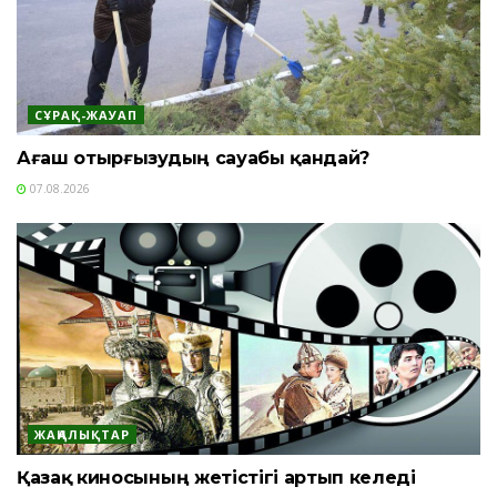
СҰРАҚ-ЖАУАП
Ағаш отырғызудың сауабы қандай?
07.08.2026
ЖАҢАЛЫҚТАР
Қазақ киносының жетістігі артып келеді