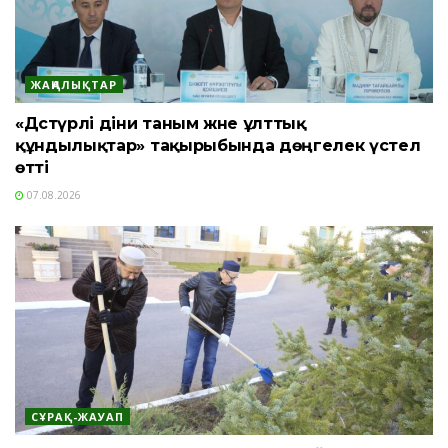
ЖАҢАЛЫҚТАР
«Дәстүрлі діни таным және ұлттық
құндылықтар» тақырыбында дөңгелек үстел
өтті
07.08.2026
СҰРАҚ-ЖАУАП