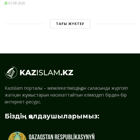
07.08.2026
ТАҒЫ ЖҮКТЕУ
Kazislam порталы – мемлекетіміздің дін саласында жүргізіп
жатқан жұмыстарын насихаттайтын еліміздегі бірден-бір
интернет-ресурс.
Біздің қолдаушыларымыз: