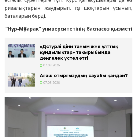
естелік суреттерге түсті. Курс қатысушылары да өз
ризалықтарын жаудырып, гүл шоқтарын ұсынып,
баталарын берді.
“Нұр-Мүбарак” университетінің баспасөз қызметі
«Дәстүрлі діни таным және ұлттық
құндылықтар» тақырыбында
дөңгелек үстел өтті
07.08.2026
Ағаш отырғызудың сауабы қандай?
07.08.2026