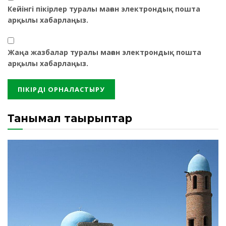
Кейінгі пікірлер туралы маған электрондық пошта
арқылы хабарлаңыз.
Жаңа жазбалар туралы маған электрондық пошта
арқылы хабарлаңыз.
Танымал тақырыптар