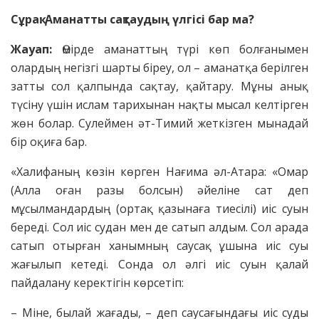
Сұрақ: Аманатты сақтаудың үлгісі бар ма?
Жауап:
Өмірде аманаттың түрі көп болғанымен
олардың негізгі шарты біреу, ол – аманатқа берілген
затты сол қалпында сақтау, қайтару. Мұны анық
түсіну үшін ислам тарихынан нақты мысал келтірген
жөн болар. Сулеймен әт-Тимий жеткізген мынадай
бір оқиға бар.
«Халифаның көзін көрген Нағима әл-Атара: «Омар
(Алла оған разы болсын) әйеліне сат деп
мұсылмандардың (ортақ қазынаға тиесілі) иіс суын
береді. Сол иіс судан мен де сатып алдым. Сол арада
сатып отырған ханымның саусақ ұшына иіс суы
жағылып кетеді. Сонда ол әлгі иіс суын қалай
пайдалану керектігін көрсетіп:
– Міне, былай жағады, – деп саусағындағы иіс суды