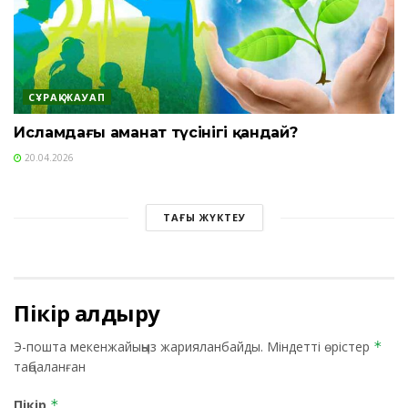
СҰРАҚ-ЖАУАП
Исламдағы аманат түсінігі қандай?
20.04.2026
ТАҒЫ ЖҮКТЕУ
Пікір қалдыру
Э-пошта мекенжайыңыз жарияланбайды.
Міндетті өрістер
*
таңбаланған
Пікір
*