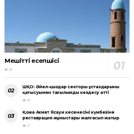
Мешіттің есепшісі
34
ШҚО: Әйел-қыздар секторы ұстаздарының
қатысуымен тағылымды кездесу өтті
18
Қожа Ахмет Ясауи кесенесінің күмбезіне
реставрация жұмыстары жалғасып жатыр
17