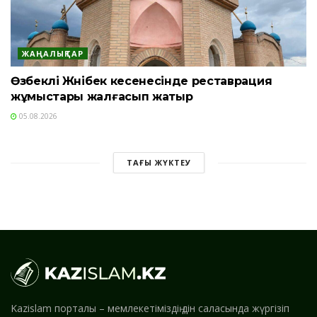
ЖАҢАЛЫҚТАР
Өзбекәлі Жәнібек кесенесінде реставрация
жұмыстары жалғасып жатыр
05.08.2026
ТАҒЫ ЖҮКТЕУ
Kazislam порталы – мемлекетіміздің дін саласында жүргізіп