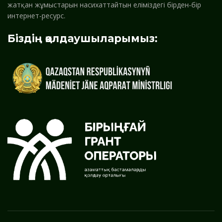
жатқан жұмыстарын насихаттайтын еліміздегі бірден-бір
интернет-ресурс.
Біздің қолдаушыларымыз: