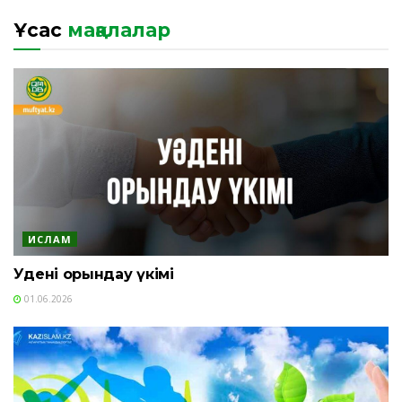
Ұқсас
мақалалар
ИСЛАМ
Уәдені орындау үкімі
01.06.2026