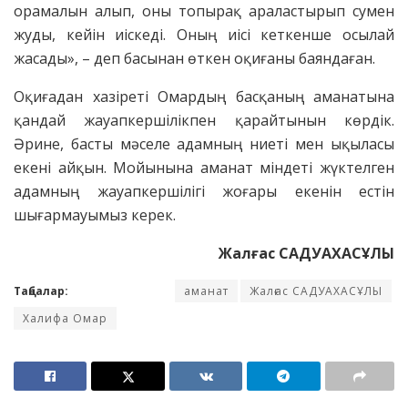
орамалын алып, оны топырақ араластырып сумен
жуды, кейін иіскеді. Оның иісі кеткенше осылай
жасады», – деп басынан өткен оқиғаны баяндаған.
Оқиғадан хазіреті Омардың басқаның аманатына
қандай жауапкершілікпен қарайтынын көрдік.
Әрине, басты мәселе адамның ниеті мен ықыласы
екені айқын. Мойынына аманат міндеті жүктелген
адамның жауапкершілігі жоғары екенін естін
шығармауымыз керек.
Жалғас САДУАХАСҰЛЫ
Таңбалар:
аманат
Жалғас САДУАХАСҰЛЫ
Халифа Омар