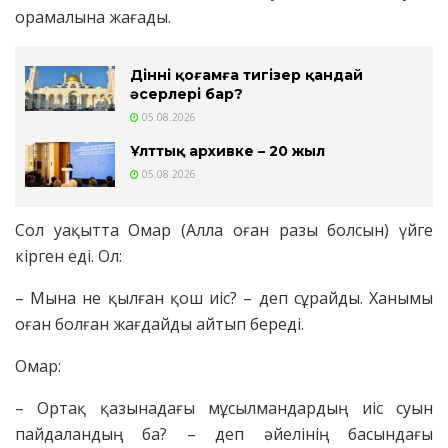
орамалына жағады.
Діннің қоғамға тигізер қандай
әсерлері бар?
05.08.2026
Ұлттық архивке – 20 жыл
05.08.2026
Сол уақытта Омар (Алла оған разы болсын) үйге
кірген еді. Ол:
– Мына не қылған қош иіс? – деп сұрайды. Ханымы
оған болған жағдайды айтып береді.
Омар:
– Ортақ қазынадағы мұсылмандардың иіс суын
пайдаландың ба? – деп әйелінің басындағы