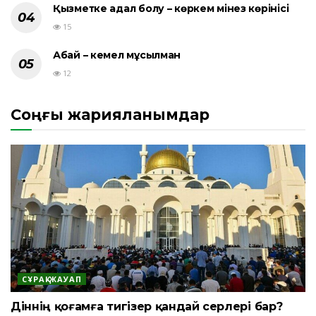
Қызметке адал болу – көркем мінез көрінісі
15
Абай – кемел мұсылман
12
Соңғы жарияланымдар
СҰРАҚ-ЖАУАП
Діннің қоғамға тигізер қандай әсерлері бар?