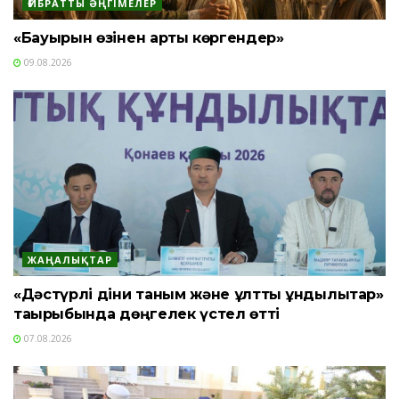
ҒИБРАТТЫ ӘҢГІМЕЛЕР
«Бауырын өзінен артық көргендер»
09.08.2026
ЖАҢАЛЫҚТАР
«Дәстүрлі діни таным және ұлттық құндылықтар»
тақырыбында дөңгелек үстел өтті
07.08.2026