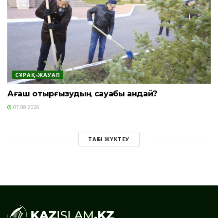
СҰРАҚ-ЖАУАП
Ағаш отырғызудың сауабы қандай?
07.08.2026
ТАҒЫ ЖҮКТЕУ