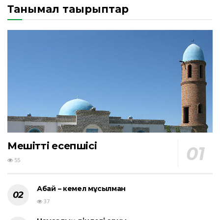
Танымал тақырыптар
Мешіттің есепшісі
55
Абай – кемел мұсылман
37