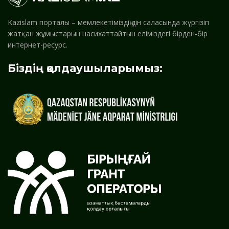
Kazislam порталы – мемлекетіміздің дін саласында жүргізіп
жатқан жұмыстарын насихаттайтын еліміздегі бірден-бір
интернет-ресурс.
Біздің қолдаушыларымыз: