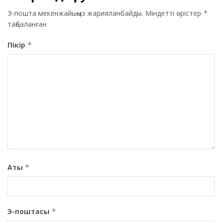
Э-пошта мекенжайыңыз жарияланбайды.
Міндетті өрістер
*
таңбаланған
Пікір
*
Аты
*
Э-поштасы
*