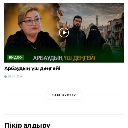
ВИДЕО
Арбаудың үш деңгейі
28.07.2026
ТАҒЫ ЖҮКТЕУ
Пікір қалдыру