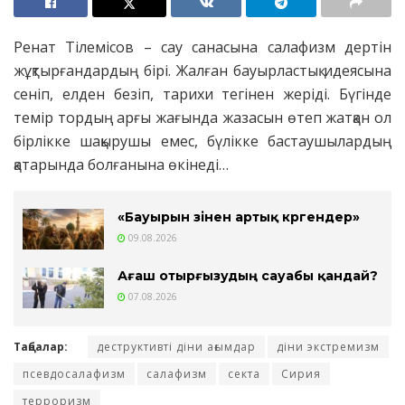
Ренат Тілемісов – сау санасына салафизм дертін
жұқтырғандардың бірі. Жалған бауырластық идеясына
сеніп, елден безіп, тарихи тегінен жеріді. Бүгінде
темір тордың арғы жағында жазасын өтеп жатқан ол
бірлікке шақырушы емес, бүлікке бастаушылардың
қатарында болғанына өкінеді…
«Бауырын өзінен артық көргендер»
09.08.2026
Ағаш отырғызудың сауабы қандай?
07.08.2026
Таңбалар:
деструктивті діни ағымдар
діни экстремизм
псевдосалафизм
салафизм
секта
Сирия
терроризм