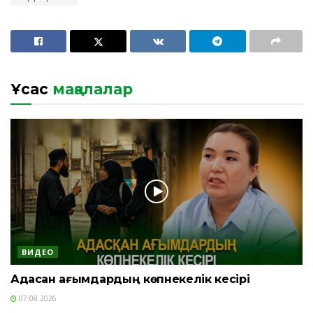
Ұқсас
мақалалар
ВИДЕО
Адасқан ағымдардың көпнекелік кесірі
07.08.2026