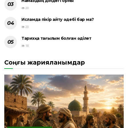
Намаздың діндегі орны
20
Исламда пікір айту әдебі бар ма?
20
Тарихқа тағылым болған әділет
18
Соңғы жарияланымдар