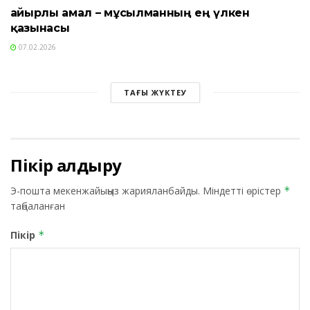
Қайырлы амал – мұсылманның ең үлкен
қазынасы
07.02.2026
ТАҒЫ ЖҮКТЕУ
Пікір қалдыру
Э-пошта мекенжайыңыз жарияланбайды.
Міндетті өрістер
*
таңбаланған
Пікір
*