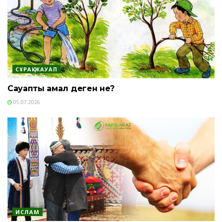
СҰРАҚ-ЖАУАП
Сауапты амал деген не?
05.07.2026
ИСЛАМ