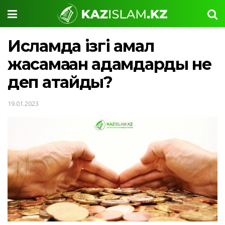
Исламда ізгі амал
жасамаған адамдарды не
деп атайды?
19.01.2023