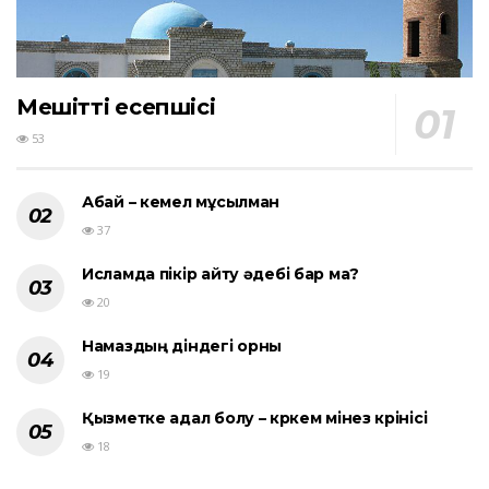
Мешіттің есепшісі
53
Абай – кемел мұсылман
37
Исламда пікір айту әдебі бар ма?
20
Намаздың діндегі орны
19
Қызметке адал болу – көркем мінез көрінісі
18