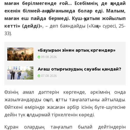
маған берілмегенде ғой… Есебімнің де қандай
екенін білмей-ақ қойғанымда болар еді.
Малым,
маған еш пайда бермеді. Күш-қуатым жойылып
кетті» (дейді)
», – деп баяндайды («Хаққа» сүресі, 25-
33).
«Бауырын өзінен артық көргендер»
09.08.2026
Ағаш отырғызудың сауабы қандай?
07.08.2026
Өзінің амал дәптерін көргенде, әркімнің онда
жазылғандарды оқып, қатты таңғалатыны айтылады.
Өйткені өмірінде жасаған әрбір ісінің бүге-шүгесіне
дейін түк қалдырмай тіркелгенін көреді.
Құран олардың таңғалып былай дейтіндерін