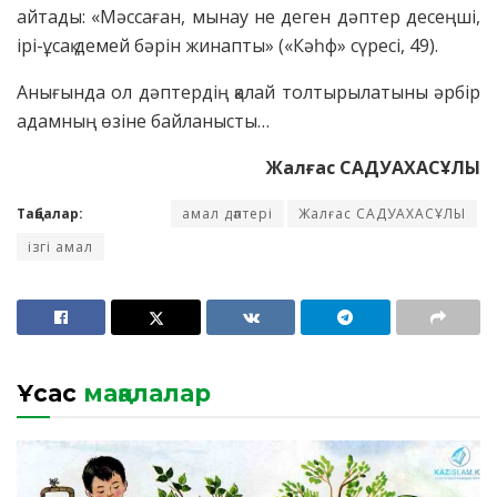
айтады: «Мәссаған, мынау не деген дәптер десеңші,
ірі-ұсақ демей бәрін жинапты» («Кәһф» сүресі, 49).
Анығында ол дәптердің қалай толтырылатыны әрбір
адамның өзіне байланысты…
Жалғас САДУАХАСҰЛЫ
Таңбалар:
амал дәптері
Жалғас САДУАХАСҰЛЫ
ізгі амал
Ұқсас
мақалалар