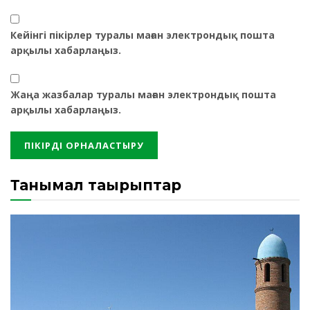
Кейінгі пікірлер туралы маған электрондық пошта
арқылы хабарлаңыз.
Жаңа жазбалар туралы маған электрондық пошта
арқылы хабарлаңыз.
Танымал тақырыптар