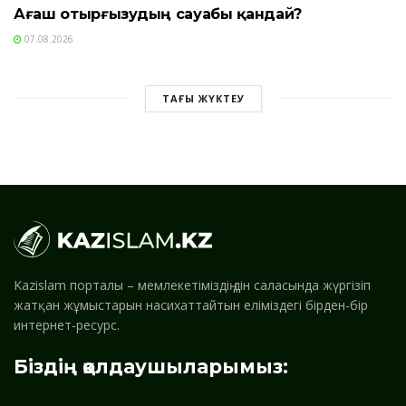
Ағаш отырғызудың сауабы қандай?
07.08.2026
ТАҒЫ ЖҮКТЕУ
Kazislam порталы – мемлекетіміздің дін саласында жүргізіп
жатқан жұмыстарын насихаттайтын еліміздегі бірден-бір
интернет-ресурс.
Біздің қолдаушыларымыз: