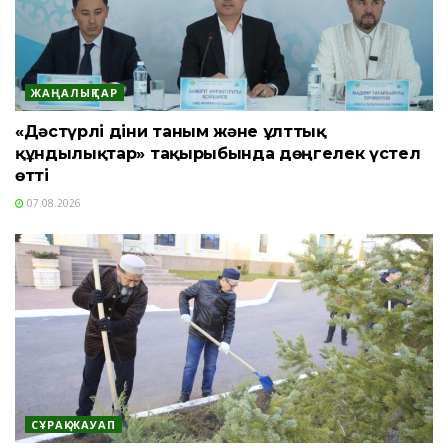
ЖАҢАЛЫҚТАР
«Дәстүрлі діни таным және ұлттық
құндылықтар» тақырыбында дөңгелек үстел
өтті
07.08.2026
СҰРАҚ-ЖАУАП