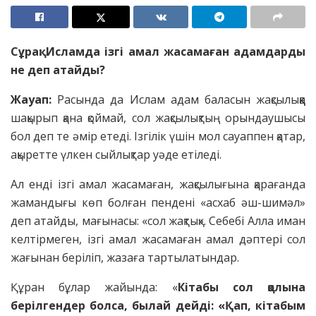
Сұрақ: Исламда ізгі амал жасамаған адамдарды
не деп атайды?
Жауап:
Расында да Ислам адам баласын жақсылыққа
шақырып қана қоймай, сол жақсылықтың орындаушысы
бол деп те әмір етеді. Ізгілік үшін мол сауаппен қатар,
ақыретте үлкен сыйлықтар уәде етіледі.
Ал енді ізгі амал жасамаған, жақсылығына қарағанда
жамандығы көп болған пендені «асхаб әш-шимәл»
деп атайды, мағынасы: «сол жақтық». Себебі Алла иман
келтірмеген, ізгі амал жасамаған амал дәптері сол
жағынан беріліп, жазаға тартылатындар.
Құран бұлар жайында: «
Кітабы сол қолына
берілгендер болса, былай дейді: «Қап, кітабым