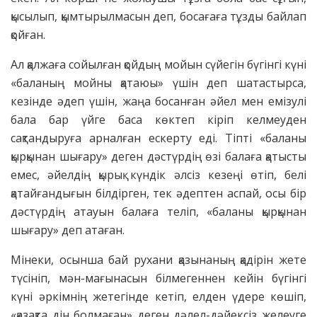
қысылып, қымтырылмасын деп, босағаға тұзды байлап
қойған.
Ал қалжаға сойылған қойдың мойын сүйегін бүгінгі күні
«баланың мойны қатаюы» үшін деп шатастырса,
кезінде әдеп үшін, жаңа босанған әйел мен емізулі
бала бар үйге баса көктеп кіріп келмеуден
сақтандыруға арналған ескерту еді. Тіпті «баланы
қырқынан шығару» деген дәстүрдің өзі балаға қатысты
емес, әйелдің қырық күндік әлсіз кезеңі өтіп, белі
қатайғандығын білдірген, тек әдептен аспай, осы бір
дәстүрдің атауын балаға теліп, «баланы қырқынан
шығару» деп атаған.
Мінеки, осынша бай рухани қазынаның қадірін жете
түсініп, мән-мағынасын білмегеннен кейін бүгінгі
күні әркімнің жетегінде кетіп, елден үдере көшіп,
«қазақта дін болмаған» деген дәлел-дәйексіз желеуге