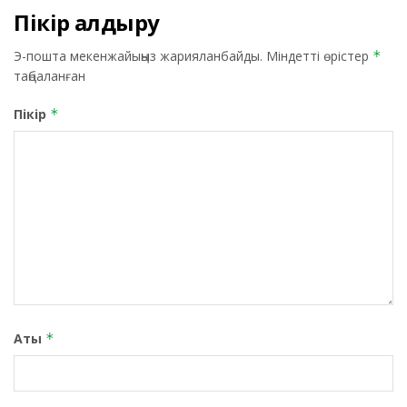
Пікір қалдыру
Э-пошта мекенжайыңыз жарияланбайды.
Міндетті өрістер
*
таңбаланған
Пікір
*
Аты
*