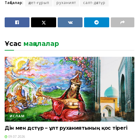
Таңбалар:
әдет-ғұрып
руханият
салт-дәстүр
Ұқсас
мақалалар
ИСЛАМ
Дін мен дәстүр – ұлт руханиятының қос тірегі
09.07.2026