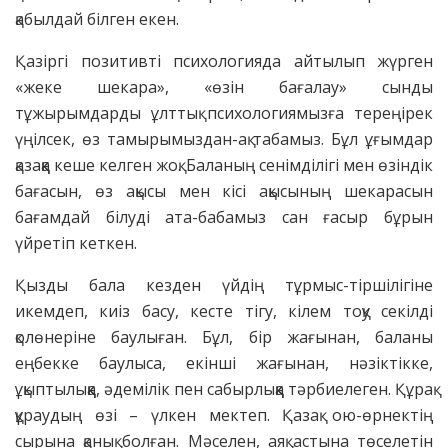
қабылдай білген екен.
Қазіргі позитивті психологияда айтылып жүрген
«жеке шекара», «өзін бағалау» сынды
тұжырымдарды ұлттық психологиямызға тереңірек
үңілсек, өз тамырымыздан-ақ табамыз. Бұл ұғымдар
қазаққа кеше келген жоқ. Баланың сенімділігі мен өзіндік
бағасын, өз ақысы мен кісі ақысының шекарасын
бағамдай білуді ата-бабамыз сан ғасыр бұрын
үйретіп кеткен.
Қызды бала кезден үйдің тұрмыс-тіршілігіне
икемдеп, киіз басу, кесте тігу, кілем тоқу секілді
қолөнеріне баулыған. Бұл, бір жағынан, баланы
еңбекке баулыса, екінші жағынан, нәзіктікке,
ұқыптылыққа, әдемілік пен сабырлыққа тәрбиелеген. Құрақ
құраудың өзі – үлкен мектеп. Қазақ ою-өрнектің
сырына қанық болған. Мәселен, аяқ астына төселетін