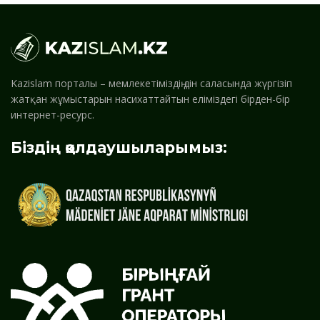
Kazislam порталы – мемлекетіміздің дін саласында жүргізіп
жатқан жұмыстарын насихаттайтын еліміздегі бірден-бір
интернет-ресурс.
Біздің қолдаушыларымыз: