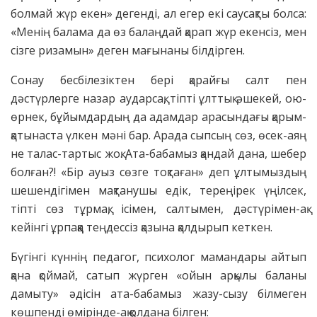
болмай жүр екен» дегенді, ал егер екі саусақты болса:
«Менің балама да өз балаңдай қарап жүр екенсіз, мен
сізге ризамын» деген мағынаны білдірген.
Сонау бесбілезіктен бері қарайғы салт пен
дәстүрлерге назар аударсақ, тіпті ұлттық әшекей, ою-
өрнек, бұйымдардың да адамдар арасындағы қарым-
қатынаста үлкен мәні бар. Арада сыпсың сөз, өсек-аяң
не талас-тартыс жоқ. Ата-бабамыз қандай дана, шебер
болған?! «Бір ауыз сөзге тоқтаған» деп ұлтымыздың
шешендігімен мақтанушы едік, тереңірек үңілсек,
тіпті сөз тұрмақ, ісімен, салтымен, дәстүрімен-ақ
кейінгі ұрпаққа теңдессіз қазына қалдырып кеткен.
Бүгінгі күннің педагог, психолог мамандары айтып
қана қоймай, сатып жүрген «ойын арқылы баланы
дамыту» әдісін ата-бабамыз жазу-сызу білмеген
көшпенді өмірінде-ақ қолдана білген: