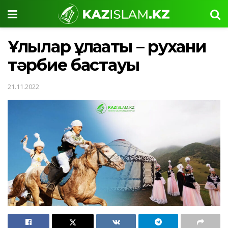
Ұлылар ұлағаты – рухани
тәрбие бастауы
21.11.2022