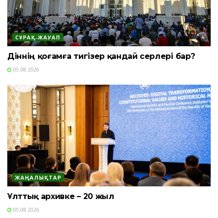
СҰРАҚ-ЖАУАП
Діннің қоғамға тигізер қандай әсерлері бар?
05.08.2026
ЖАҢАЛЫҚТАР
Ұлттық архивке – 20 жыл
05.08.2026