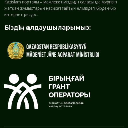
Kazislam порталы – мемлекетіміздің дін саласында жүргізіп
жатқан жұмыстарын насихаттайтын еліміздегі бірден-бір
интернет-ресурс.
Біздің қолдаушыларымыз: