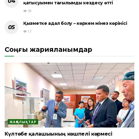
қатысуымен тағылымды кездесу өтті
18
Қызметке адал болу – көркем мінез көрінісі
17
Соңғы жарияланымдар
ЖАҢАЛЫҚТАР
Күлтөбе қалашығының көшпелі көрмесі