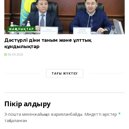
ЖАҢАЛЫҚТАР
Дәстүрлі діни таным және ұлттық
құндылықтар
06.04.2026
ТАҒЫ ЖҮКТЕУ
Пікір қалдыру
Э-пошта мекенжайыңыз жарияланбайды.
Міндетті өрістер
*
таңбаланған