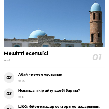
Мешіттің есепшісі
44
Абай – кемел мұсылман
26
Исламда пікір айту әдебі бар ма?
19
ШҚО: Әйел-қыздар секторы ұстаздарының