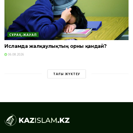
СҰРАҚ-ЖАУАП
Исламда жалқаулықтың орны қандай?
06.08.2026
ТАҒЫ ЖҮКТЕУ