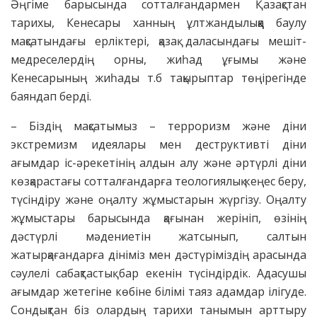
Әңгіме барысында сотталғандармен Қазақстан
тарихы, Кенесары ханның ұлтжандылыққа баулу
мақсатындағы ерліктері, қазақ даласындағы мешіт-
медреселердің орны, жиһад ұғымы және
Кенесарының жиһады т.б тақырыптар төңірегінде
баяндап берді.
– Біздің мақсатымыз – терроризм және діни
экстремизм идеялары мен деструктивті діни
ағымдар іс-әрекетінің алдын алу және әртүрлі діни
көзқарастағы сотталғандарға теологиялық кеңес беру,
түсіндіру және оңалту жұмыстарын жүргізу. Оңалту
жұмыстары барысында қағынан жерініп, өзінің
дәстүрлі мәдениетін жатсынып, салтын
жатырқағандарға дініміз мен дәстүріміздің арасында
сәулелі сабақтастық бар екенін түсіндірдік. Адасушы
ағымдар жетегіне көбіне білімі таяз адамдар ілігуде.
Сондықтан біз олардың тарихи танымын арттыру