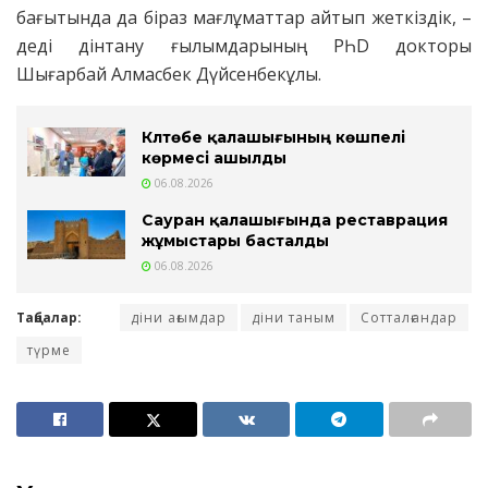
бағытында да біраз мағлұматтар айтып жеткіздік, –
деді дінтану ғылымдарының РҺD докторы
Шығарбай Алмасбек Дүйсенбекұлы.
Күлтөбе қалашығының көшпелі
көрмесі ашылды
06.08.2026
Сауран қалашығында реставрация
жұмыстары басталды
06.08.2026
Таңбалар:
діни ағымдар
діни таным
Сотталғандар
түрме