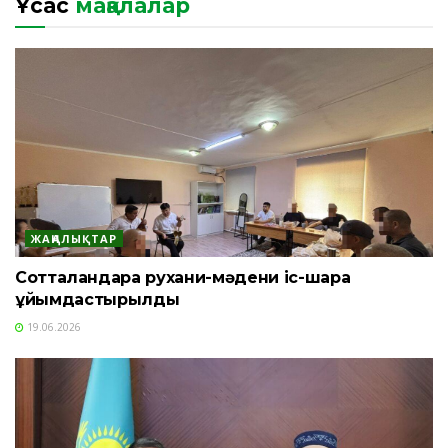
Ұқсас
мақалалар
ЖАҢАЛЫҚТАР
Сотталғандарға рухани-мәдени іс-шара
ұйымдастырылды
19.06.2026