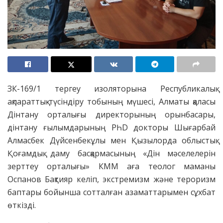
ЗК-169/1 тергеу изоляторына Республикалық
ақпараттық-түсіндіру тобының мүшесі, Алматы қаласы
Дінтану орталығы директорының орынбасары,
дінтану ғылымдарының РҺD докторы Шығарбай
Алмасбек Дүйсенбекұлы мен Қызылорда облыстық
Қоғамдық даму басқармасының «Дін мәселелерін
зерттеу орталығы» КММ аға теолог маманы
Оспанов Бақтияр келіп, экстремизм және тероризм
баптары бойынша сотталған азаматтарымен сұхбат
өткізді.